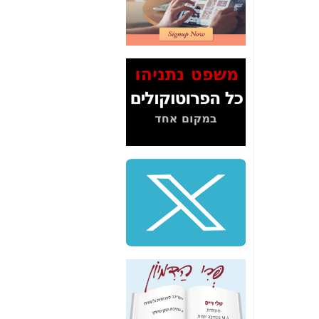
2" על תעלולי השר
משה כחלון -
כאן
המשך חשיפת הבלוף
ששמו "מהפיכת
הסלולר" ואיך מסרסים
את הנתונים לציבור -
כאן
סיכום ביקור בסיליקון
ואלי - למה 3 הגדולות
משקיעות ומפתחות
באותם תחומים -
כאן
שלמה פילבר (עד
לאחרונה מנכ"ל משרד
התקשורת) - עד
מדינה? הצחקתם
אותי! -
כאן
"יש אפליה בחקירה"?
חשיפה: למה השר
משה כחלון לא נחקר
עד היום? -
כאן