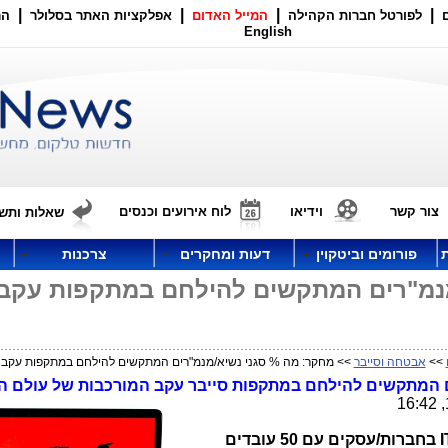
|
|
|
|
לפורטל חברות הקהילה
המייל האדום
אפלקציות האתר בסלולר
הר
English
צור קשר
וידיאו
לוח אירועים וכנסים
שאלות ותשו
פורומים וביטקוין
דעות ומחקרים
צרכנות
מנמ"רים המתקשים להילחם במתקפות עקב
>>
אבטחה וסייבר
>> מחקר: מה % סגני נשיא/מנמ"רים המתקשים להילחם במתקפות עקב 
ם המתקשים להילחם במתקפות סייבר עקב המורכבות של עולם ה
I
בחברות/עסקים עם 50 עובדים