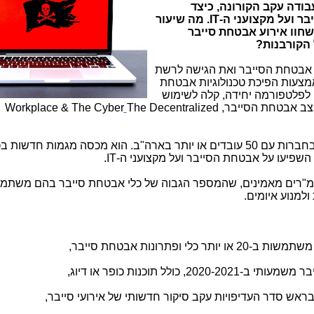
בודה עקב הקורונה, כיצד
בר ועל מקצועני ה-
IT
. מה שיעור
שחוו אירוע אבטחת סייבר
 הקורבנות?
בטחת הסייבר ואת הגישה לרשת
מצעות הפיכת טכנולוגיות אבטחת
 לפלטפורמה יחידה, קלה לשימוש
מצב אבטחת הסייבר,
The Decentralized
Workplace & The Cyber
בחברות עם 50 עובדים או יותר בארה"ב. הוא מכסה מגמות חדשות ב
 השפיעו על אבטחת הסייבר ועל מקצועני ה-
IT
.
סגני הנשיא והמנמ"רים מאמינים, שהמספר הגבוה של כלי אבטחת סייבר בהם משת
ולמנוע איומים.