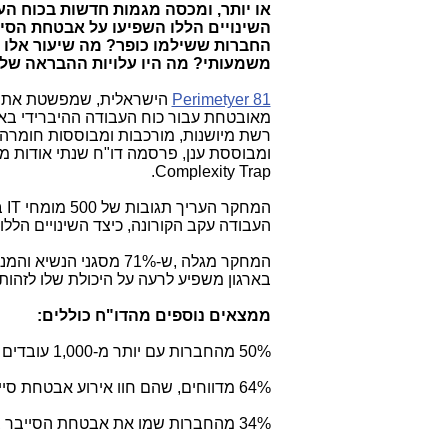
או יותר, ומכסה מגמות חדשות בכוח הע
השינויים הללו השפיעו על אבטחת הסיי
החברות ששילמו כופר? מה שיעור אלו 
משמעותי? מה היו עלויות ההבראה של
Perimetyer 81
הישראלית, שמפשטת את א
מאובטחת עבור כוח העבודה ההיברידי בא
רשת מיושנות, מורכבות ומבוססות חומרה
ומבוססת ענן, פרסמה דו"ח שנתי אודות 
.
Complexity Trap
המחקר העריך תגובות של 500 מומחי
IT
העבודה עקב הקורונה, כיצד השינויים הללו
המחקר מגלה ,ש-71% מ
בארגון משפיע לרעה על היכולת שלו לזהות 
ממצאים נוספים מהדו"ח כוללים:
50% מהחברות עם יותר מ-1,000 עובדים משתמשות ב-20 או יותר כלי ופתרונות אבטחת סייבר,
64% מדווחים, שהם חוו אירוע אבטחת סייבר משמעותי ב-2020-2021, כולל תוכנות כופר או דיוג,
34% מהחברות שמו את אבטחת הסייבר בראש סדר העדיפויות עקב סיקור חדשותי של אירועי סייבר,