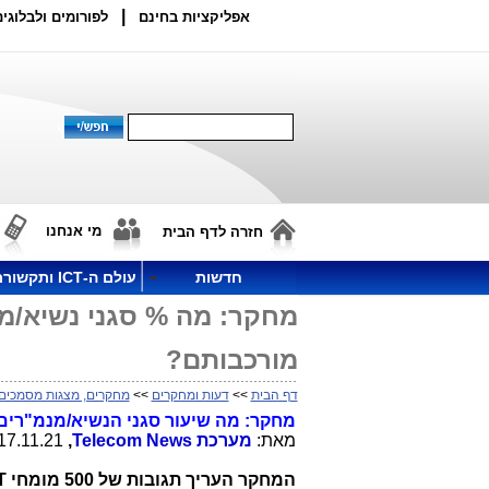
|
אפליקציות בחינם
לפורומים ולבלוגים
מי אנחנו
חזרה לדף הבית
חדשות
עולם ה-ICT ותקשורת
מחקר: מה % סגני נשיא/
מורכבותם?
דף הבית
>>
דעות ומחקרים
>>
מחקרים, מצגות מסמכים
מחקר: מה שיעור סגני הנשיא/מנמ"רי
מאת:
מערכת
Telecom News
,
17.11.21, 16:42
המחקר העריך תגובות של 500 מומחי
T