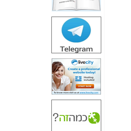
חשיפת חשד לשחיתות
הדומה לזו של "תיק
4000" אך בתחום
הסלולר -
כאן
חשיפת מה שלא
רוצים שתדעו בעניין
פריסת אנלימיטד
(בניחוח בלתי נסבל) -
כאן
חשיפה: איוב קרא
אישר לקבוצת סלקום
בדיוק מה שביבי אישר
ל-Yes ולבזק -
כאן
האם השר איוב קרא
היה צריך בכלל לחתום
על האישור, שנתן
לקבוצת סלקום? -
כאן
האם ביבי וקרא קבלו
בכלל תמורה עבור
ההטבות הרגולטוריות