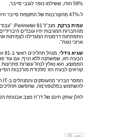
59% הודו, ששילמו כופר לגנבי סייבר,
ל-47% מהקורבנות של התקפות סייבר היו עלויות הבראה שנעו בין 100,000 למיליון דולרים.
עמית ברקת
, מנכ"ל
Perimeter 81
התפתחות דרמטית המגדילה לצמיתות את
ארוכי טווח".
שגיא גידלי
, מנהל תהליכים ראשי ב-
er 81
הבעיה הזו, שמשתנה ללא הרף, עם עוד פת
הממוצע. הוא נאלץ לנהל עשרות פתרונות א
קוראים לבעיה הזו 'מלכודת מורכבות הסייב
המסר הברור מהעוסקים והמנהלים ב-
IT
הו
להשתמש בפלטפורמה, שתפשט תהליכים ותצי
להלן עותק חינם של דו"ח מצב אבטחת הס