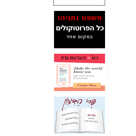
שנתנו לסלקום? -
כאן
המסמכים בנושא בזק-
Yes (תיק 4000)
מוכיחים "תפירת תיק"
לאיש הלא נכון! -
כאן
עובדות ומסמכים
המוסתרים מהציבור:
האם ביבי כשר
תקשורת עזר לקב'
בזק? -
כאן
מה מקור ה-Fake
News שהביא לתפירת
תיק לביבי והעלמת
החשודים הנכונים -
כאן
אחת הרגליים של "תיק
4000 התפור"
התמוטטה היום
בניצחון (כפול) של בזק
-
כאן
איך כתבות מפנקות