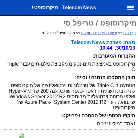
Telecom News - מיקרוסופט / ...
מיקרוסופט / טריפל סי
דף הבית
>>
זכיות פרויקטים הטמעות
>> מיקרוסופט / טריפל סי
מאת: מערכת Telecom News
30/10/13, 10:44
החברות המעורבות:
מיקרוסופט באמצעות תים-נטקום מקבוצת מלם-תים עבור Triple
C.
תוכן ההסכם/ הזמנה / זכייה:
הטמעה ב-Triple C של טכנולוגיות וירטואליזציה של מיקרוסופט
להרחבת תשתית הדאטה-סנטר שתכלולנה 200 שרתי Hyper-V
ואלפי מכונות וירטואליות מבוססות Windows Server 2012 R2,
שתנוהלנה ע"י System Center 2012 R2 ו-Azure Pack של
מיקרוסופט.
היקפו הכספי של ההסכם / פרויקט:
נאמד במיליוני ש"ח