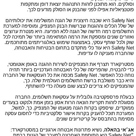
וסולקים. הוא מתוכנן לזהות התנהגות יוצאת דופן ומתקפות
פוטנציאליות אפילו לפני שהבנק או הסולק מודעים לכך.
Safety Net
היא שכבה חיצונית של הגנה המשלימה את יכולותיהם
של שלל הכלים וההגנות שברשות הבנק המנפיק, ומוסיפה למערכת
התשלומים רמה חדשה של הגנה ללא הפרעה. היא מנטרת ערוצים
ואזורים שונים ומספקת את הרמה המתאימה ביותר של תמיכה לכל
שוק ולכל שותף עסקי, באמצעות שימוש באלגוריתמים מתוחכמים
.
Safety Net
היא עוד כלי מתקדם בתחום הבטיחות והאבטחה,
שהחברה מעניקה לו עדיפות.
מסטרקארד תצרף את המנפיקים לשירות ההגנה באופן אוטומטי,
כדי להבטיח, שהפריסה של כלי האבטחה העדכניים ביותר תהיה
נוחה ככל האפשר.
Safety Net
מכסה את כל העסקאות של החברה
והיא כבר משולבת ברשת התשלומים העולמית שלה. כך,
שהמנפיקים לא צריכים לבצע שום פעולה כדי להשתתף.
כבעלת פרספקטיבה גלובלית על עסקאות תשלומים, החברה
מסוגלת לזהות תקריות הונאה הרות אסון בזמן אמת ולנקוט בצעדים
ממוקדים, שיספקו בקרות הגנה מטעמו של המנפיק. כך, למשל,
המערכת תוכל להעניק בקרות אישור סלקטיביות כדי לחסום עסקה
מסוימת בהתבסס על קריטריונים שונים.
אג׳אי בהאלה
, נשיא פתרונות אבטחה ארגוניים במסטרקארד:
״
Safety Net
היא התוספת האחרונה למערך של הגנות ברמת