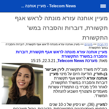
Telecom News - מעיין אוחנה ...
מעיין אוחנה עזרא מונתה לראש אגף
תקשורת, דוברות והסברה במש'
התקשורת
דף הבית
>>
מינויים
>> מעיין אוחנה עזרא מונתה לראש אגף תקשורת, דוברות והסברה
במש' התקשורת
מעיין אוחנה עזרא מונתה לראש אגף תקשורת, דוברות
והסברה במשרד התקשורת
מאת:
מערכת
Telecom News
,
22.3.21, 15:15
מנכ"לית משרד התקשורת,
לירן אבישר
בן-חורין,
הודיעה היום על מינוי
מעיין
אוחנה עזרא
לראש אגף תקשורת
דוברות והסברה במשרד התקשורת,
לאחר הליך מכרזי בו התמודדו עשרות
מועמדים ותצטרף השבוע להנהלת
המשרד.
ל
מעיין
, (36), יש ניסיון של כ-10 שנים
בתחומי האסטרטגיה התקשורתית, הדוברות, ניהול משברים