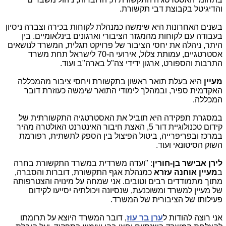
והדיגיטל בקבוצת דבי תקשורת.
בשנים האחרונות היא שימשה כמנהלת לקוחות בכירה וצברה ניסיון
בעבודה עם לקוחות מהמגזר הציבורי וארגונים בינלאומיים. בין
היתר, ניהלה את יחסי הציבור של פרויקט תגלית, המשרד לנושאים
אסטרטגיים, עמותת צלול, אירועי ה-70 לישראל תחת משרד
התרבות והספורט, ארגון ידידי צה"ל בארה"ב ועוד.
מעיין
היא בעלת תואר ראשון בתקשורת ויחסי ציבור מהמכללה
האקדמית ספיר, ובמהלך לימודי התואר שימשה כעוזרת דובר
המכללה.
במסגרת תפקידה היא תוביל את האסטרטגיה התקשורתית של
קידום טכנולוגיית דור 5, האצת חיבור האינטרנט האולטרה מהיר
במרכז ובפריפרייה, ביטול הפיצול בין הספק לתשתית, רפורמת
השוק הסיטונאי ועוד.
לירן אבישר בן-חורין
: "ועדה משרדית במשרד התקשורת בחרה
ב
מעיין אוחנה עזרא
כמנהלת אגף התקשורת, דוברות והסברה,
מתוך מתמודדים רבים וטובים. אני שמחה על מינויה והצטרפותה
של מעיין למשרד ומשוכנעת, שנסיונה ויכולתיה יסייעו לקידום
פעילותו של הציבורית של המשרד.
אני רוצה להודות ל
ערן בר עוז
, דובר המשרד היוצא על תרומתו