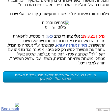
להצלחת המשרד בשנתיים וחצי בהן שימש בתפקיד, ועל הובלת
ההסברה של תהליכים רגולטוריים ותקשורתיים מורכבים".
צילום תמונה עליונה: יח"צ משרד התקשורת, קרדיט - אלי שרם
צילום: ש. וייס
עדכון 29.3.21
:
אלי ציפורי
כתב
כאן
: "‏דיפסטייט לתפארת
מדינת ישראל: תכירו את הדוברת החדשה של משרד
התקשורת,
מעיין אוחנה עזרא
, שמונתה ע״י אנשי
יועז הנדל
,
שהפך את המשרד לגוש
רק-לא-ביבי
: מפגינה נגד
נתניהו
עם
רקע ״לך״ שכתבה עליו - ״הקיסר מבלפור, שלטון כושל,
מנותק ומושחת שראתה המדינה, משתין על ישראל השנייה״.
‏תודה ל
אבי וייס
."
מי ידאג ויגן על תושבי מדינת ישראל מפני נפילות רשתות
האינטרנט? - לחץ כאן