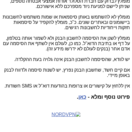
מומלץ לבדוק עם חברת הסלולר אודות אמצעי אבטחה נוספים,
שניתן ליישם למניעת ניוד מספרכם ללא אישורכם.
מומלץ לא להשתמש באותן סיסמאות או שמות משתמש לחשבונות
ביישומונים ובאתרים שונים. כ"כ, מומלץ להקפיד על סיסמאות
חזקות וייחודיות לחשבונות רגישים.
מומלץ לשנן את הסיסמה לחשבון הבנק ולא לשמור אותה בטלפון,
על דף או בתיבת הדוא"ל. כמו כן, לעולם אין לשתף את הסיסמה עם
אדם אחר (בנקים לעולם לא ידרשו מידע זה).
יש לוודא, שהסיסמה לחשבון הבנק אינה גלויה בעת ההקלדה.
אם קיים חשד, שחשבון הבנק נפרץ, יש לשנות סיסמה ולדווח לבנק
באופן מיידי.
אין ללחוץ על קישורים או צרופות בהודעות דוא"ל או
SMS
חשודות.
פירוט נוסף ומלא -
כאן
.