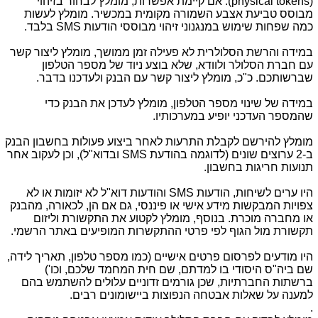
(
physical tokens
). אם קיימת אפשרות, מומלץ לבחור בזיהוי
מבוסס טביעת אצבע השמורה מקומית במכשיר. מומלץ לעשות
כמה שפחות שימוש במנגנוני זיהוי מבוססי הודעות
SMS
בלבד.
במידה והרשת הסלולרית לא פעילה זמן ממושך, מומלץ ליצור קשר
עם חברת הסלולר ולוודא, שלא בוצע ניוד של מספר הטלפון
שברשותכם. כ"כ, מומלץ ליצור קשר עם הבנק ולעדכנו בדבר.
במידה של שינוי מספר הטלפון, מומלץ לעדכן את הבנק כדי
שהמספר העדכני יופיע במערכותיו.
מומלץ להירשם לקבלת התרעות לאחר ביצוע פעולות בחשבון הבנק
ב-2 ערוצים שונים (לדוגמה בהודעת
SMS
ובדוא"ל), וכן לעקוב אחר
תנועות חריגות בחשבון.
היו ערים לשיחות, הודעות
SMS
והודעות דוא"ל לא יזומות או לא
צפויות המבקשות מידע אישי או פיננסי, גם אם הן, לכאורה, מהבנק
או מחברה מוכרת. בנוסף, מומלץ לקטוע את התקשורת וליזום
תקשורת מול הגוף לפי פרטי ההתקשרות המופיעים באתר הרשמי.
היו מודעים לפרסום פרטים אישיים (כמו מספר טלפון, תאריך לידה,
שם ביה"ס היסודי בו למדתם, שם חית המחמד שלכם, וכו')
ברשתות החברתיות, שכן גורמים זדוניים עלולים להשתמש בהם
למענה על שאלות אבטחה הנפוצות ביישומונים רבים.
.