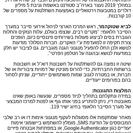
במהלך 2019 נעצר בארה"ב סטודנט באשמת גניבת 5 מיליון
דולרים במטבעות וירטואליים באמצעות השתלטות על מספרים של
10 קורבנות.
לביא שטוקהמר,
ראש המרכז הארצי לניהול אירועי סייבר במערך
הסייבר הלאומי: "מקרים רבים, שנצפו בעולם, עלות הנזקים והתלות
הגוברת בסים לביצוע פעולות בשירותים פיננסיים כיום, הופכים
צורת תקיפה זו למועדפת ע"י האקרים. חברות הסלולר מודעות
לנושא ולכן החלו להפעיל מנגנוני הגנה מוגברים. גם לציבור יש חלק
במודעות לנושא ובהגנה על הטלפון הפרטי".
שיטה זו נפוצה גם להשתלטות על חשבונות דוא"ל או חשבונות
ברשתות החברתיות, כדי להרוס מוניטין של דמויות ציבוריות או של
חברות, או במטרה לגנוב שמות משתמשים ייחודיים, שניתן לסחור
בהם בפורומים ייעודיים.
המלצות התגוננות:
במידה ונתקלתם בתהליך לניוד מספרים, שנעשה באופן שאינו
מאובטח דיו, ניתן להתריע בפני אותו גוף או לפנות למרכז המבצעי
של מערך הסייבר הלאומי בחיוג ישיר 119.
מאחר שמתקפות אלו מסוגלות לעקוף מנגנוני אימות דו או רב שלבי
המבוססים על הודעת
SMS
, מומלץ להשתמש ביישומוני אימות
יעודיים כגון
Google Authenticator
, או במפתחות אבטחה פיזיים