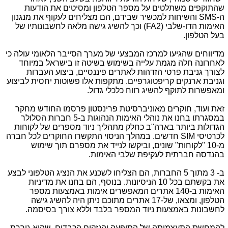
שהתוקפים משתלטים על מספר הטלפון ומסיטים את הודעות
ה-
SMS
והשיחות למכשיר שבידם, הם מצליחים לעקוף את מנגנון
האימות הדו-שלבי (2
FA
) וכך להשיג גישה מלאה לחשבונותיו של
בעל הטלפון.
מדיווחים שהגיעו למרכז המבצעי של מערך הסייבר הלאומי עולה כי
לאחרונה חלה מגמת עלייה בשימוש בשיטה זו בישראל במיוחד
לצורך גניבת פרטי הזדהות לאתרים פיננסיים, ביצוע העברות
וגניבת ארנקים קריפטוגרפיים. מתקפות אלו פשוטות יחסית לביצוע
ומאפשרות לתוקף להשיג רווח כלכלי גדול.
זאת ועוד, חוקרים מאוניברסיטת פרינסטון פרסמו החודש מחקר
במסגרתו בחנו את נוהלי האימות הנהוגות ב-5 חברות הסלולר
הגדולות ביותר בארה"ב כחלק מתהליך ניוד מספרים של לקוחות
לכרטיסי
SIM
חדשים. במהלך הניסוי התקשרו החוקרים לכל חברה
מ-10 "לקוחות" שונים, וביקשו לנייד את מספרם תוך שימוש
בהנדסה חברתית לעקיפת שלבי האימות.
ב- 3 מתוך 5 החברות, הם הצליחו לשכנע את הנציג הטלפוני לבצע
את בקשתם בכל 10 הניסיונות. בנוסף, הם בחנו את מדיניות
האימות ב-140 אתרים המאפשרים אימות באמצעות מספר
הטלפון, ומצאו, של-17 אתרים מתוכם ניתן היה להשיג גישה
לחשבונות באמצעות ניוד המספר בלבד וללא צורך בסיסמה.
להמחשת התעצמותה של התופעה והנזקים הכבדים, שהיא גוררת,