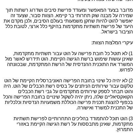
מדובר בצעד המאפשר ומעודד פרישת סיבים ושדרוג רשתות תוך
שמירה על מבנה שוק תחרותי בר קיימא. הצוות סבור, שצעד זה
יאפשר להוט להיות שחקן משמעותי בעולם הסיבים, ולכן מקדם את
היעד של פרישת תשתיות מתקדמות בהיקף כלל ארצי, לטובת כלל
הציבור בישראל.
עיקרי המלצות הצוות:
1) לא תוטל כל חובת פרישה על הוט עבור תשתיות מתקדמות,
שאינן עושות שימוש ברשת הגישה הקיימת. הוט תידרש לאשר מול
המשרד את התוכנית ההנדסית של הרשת המתקדמת, שבכוונתה
לפרוש.
2) לא יהיה כל שינוי בחובת הפרישה האוניברסלית הקיימת של הוט
טלקום עבור שירותים הניתנים על בסיס רשת הכבלים של הוט. היה
והוט תבחר לספק שירותים מתקדמים על גבי רשת הכבלים
הקואקסיאליים שלה, ניתן יהיה לשקול שינויים בחובת הפרישה והכל
בכפוף להצגת תכנית פרישה הכוללת משמעויות הנדסיות וכלכליות
של התכנית למשרד ואישורה.
3) הוט תוכל להתמודד בהליכים התחרותיים לפרישת תשתיות
מתקדמות, שאינן מתבססות על רשת הגישה הקיימת באזורי
התמרוץ.