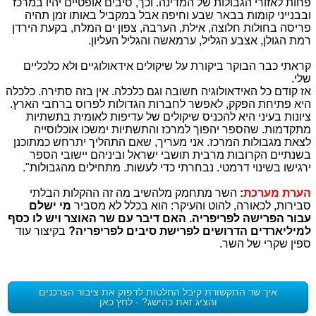
פחות לאזורי הגבולות של המדינה. וכך, סיבים אופטיים יהיו במרכז
ובבנייני קומות בבאר שבע וחיפה אבל במקביל באותו זמן תהיה
פריסה בחולות חלוצה, אילת, הערבה, צפון ים המלח, בקעת הירדן
רמת הגולן, אצבע הגליל, ערמאשה והגליל העליון.
קראתי כבר הבוקר ביקורת על שיקולים אידאולוגיים ולא כלכליים
שלי.
אז קודם כל האידאולוגיה חשובה וגם כלכלה. אין בזה סתירה. כלכלה
היא פתיחת הפקק, לאפשר לחברות הגדולות לפרוס ברחבי הארץ.
ציונות בעיני היא להכניס שיקולים של עדיפות לאומית בתשתיות
מתקדמות. שהספר יהפוך למרכז והתשתיות ימשכו אוכלוסייה
לצאת מגבולות המרכז. אני מעריך, שאם התהליך יתרחש כמתוכנן
בשנתיים הקרובות מרבית תושבי ישראל וביניהם יישובי הספר
ירגישו בשינוי דרמטי. נבחרתי כדי לעשות. מתחילים מהגבולות".
הערת מערכת
:
השר מתחמק מלהשיב מה זה ההקלות הבלתי
סבירות, לכאורה, להוט והעיקר: הוא בכלל לא מסביר
מי ישלם
עבור הפרישה לפריפריה. האם דיבר עם שר האוצר ויש לו כסף
למיליארדים הדרושים לפרישת סיבים לפריפריה?
בקיצור עוד
ספין שקרי של השר.
איך שר התקשורת קיבל החלטות לדפוק את ציבור הצרכנים
והציג זאת כהישג? - לחץ כאן