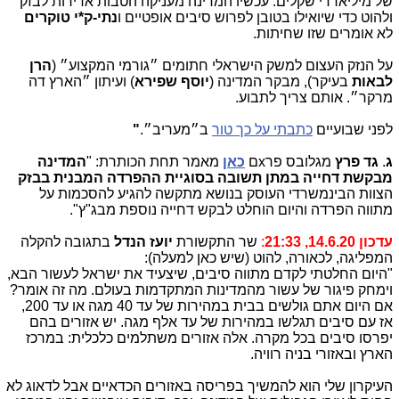
של מיליארדי שקלים. עכשיו המדינה מעניקה הטבות אדירות לבזק
ולהוט כדי שיואילו בטובן לפרוש סיבים אופטיים ו
נתי-ק*י טוקרים
לא אומרים שזו שחיתות.
על הנזק העצום למשק הישראלי חתומים ״גורמי המקצוע״ (
הרן
לבאות
בעיקר), מבקר המדינה (
יוסף שפירא
) ועיתון ״הארץ דה
מרקר״. אותם צריך לתבוע.
לפני שבועיים
כתבתי על כך טור
ב״מעריב״.
"
ג
.
גד פרץ
מגלובס פרxם
כאן
מאמר תחת הכותרת: "
המדינה
מבקשת דחייה במתן תשובה בסוגיית ההפרדה המבנית בבזק
הצוות הבינמשרדי העוסק בנושא מתקשה להגיע להסכמות על
מתווה הפרדה והיום הוחלט לבקש דחייה נוספת מבג"ץ".
עדכון 14.6.20, 21:33
:
שר התקשורת
יועז הנדל
בתגובה להקלה
המפליגה, לכאורה, להוט (שיש כאן למעלה):
"היום החלטתי לקדם מתווה סיבים, שיצעיד את ישראל לעשור הבא,
וימחק פיגור של עשור מהמדינות המתקדמות בעולם. מה זה אומר?
אם היום אתם גולשים בבית במהירות של עד 40 מגה או עד 200,
אז עם סיבים תגלשו במהירות של עד אלף מגה. יש אזורים בהם
יפרסו סיבים בכל מקרה. אלה אזורים משתלמים כלכלית: במרכז
הארץ ובאזורי בניה רוויה.
העיקרון שלי הוא להמשיך בפריסה באזורים הכדאיים אבל לדאוג לא