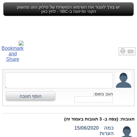
יש צורך לעצור את השימוע המושחת של סילוק הוט מהשוק
הקווי ומיזוגה ב-IBC! - לחץ כאן