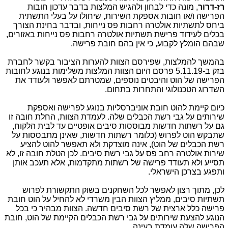
רז-דרור
, מונה כדי לבחון ולהגיש המלצות בדבר עדכון חובות
הפרישה ו/או חובות אספקת השירות, שיחולו על בעלי התשתית
ביחס לתשתיות אולטרה רחבות פס נייחות, ובדבר בחינת הצורך
בכלים לעידוד פרישת תשתיות אולטרה רחבות פס נייחות באזורים,
שבהם הומלץ לקבוע, כי אין בהם חובת פרישה.
בהמשך להמלצות, שפירסם הצוות להערות הציבור בקשר לחברת
בזק ב-5.11.19 פרסם היום הצוות המלצות משלימות בנוגע לחובות
הפרישה של הוט והיבטים נוספים, שמטרתם לאפשר ולעודד את
השדרוג הטכנולוגי והתחרות בתחום.
כיום קיימת להוט חובת אוניברסליות בנוגע לפרישה ואספקת
שירותים על גבי רשת הכבלים שלה. לעמדת הצוות, החלת חובה זו
גם על רשתות חדשות מבוססות סיבים אופטיים עד לבית הלקוח,
שתבקש הוט לפרוש (כלומר רשתות חדשות, שאינן מתבססות על
רשת הכבלים של הוט), אינה מוצדקת ולא תאפשר להוט להציע
שירות אולטרה רחב פס על גבי רשת סיבים. לכן הטלת חובה זו, לא
תסייע ולא תעודד פרישה של רשתות מתקדמות, אלא תעכב אותן
ותפגע בצרכן הישראלי.
לכן, מתוך רצון לאפשר לכל השחקנים בשוק התקשורת לפרוש
תשתיות סיבים, ממליץ הצוות הבין משרדי לא להחיל על הוט חובת
פרישה כלל ארצית של רשת סיבים חדשה. הצוות מבהיר כי בכל
הנוגע להצעת שירותים על גבי רשת הכבלים הקיימת של הוט, חובת
הפרישה שלה עומדת בעינה.