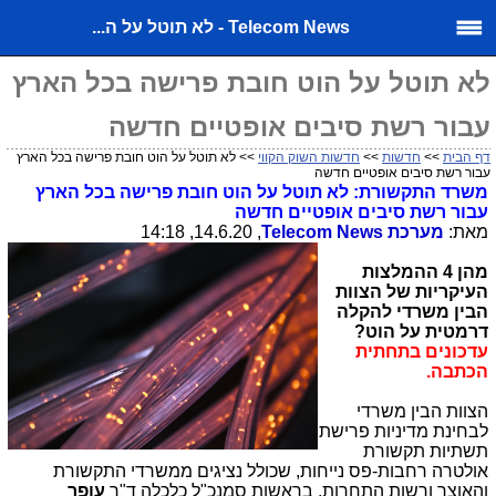
Telecom News - לא תוטל על ה...
לא תוטל על הוט חובת פרישה בכל הארץ
עבור רשת סיבים אופטיים חדשה
דף הבית
>>
חדשות
>>
חדשות השוק הקווי
>> לא תוטל על הוט חובת פרישה בכל הארץ
עבור רשת סיבים אופטיים חדשה
מ
שרד התקשורת: לא תוטל על הוט חובת פרישה בכל הארץ
עבור רשת סיבים אופטיים חדשה
מאת:
מערכת
Telecom News
, 14.6.20, 14:18
מהן 4 ההמלצות
העיקריות של הצוות
הבין משרדי להקלה
דרמטית על הוט?
עדכונים בתחתית
הכתבה.
הצוות הבין משרדי
לבחינת מדיניות פרישת
תשתיות תקשורת
אולטרה רחבות-פס נייחות, שכולל נציגים ממשרדי התקשורת
והאוצר ורשות התחרות, בראשות סמנכ"ל כלכלה ד"ר
עופר