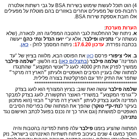
4) הוט תוכל לעשות שימוש בשירות
BSA
על גבי רשתות אולטרה
רחבות-פס של מפעילים אחרים באזורים בהם מוטלת על מפעילים
אלו חובת אספקת שירות
BSA
.
הערות מערכת
:
א
. ניתוח של ההחלטות לגבי ההטבה המפליגה הזו, לכאורה, (שלא
נעשתה ע"י
נתניהו
ו
פילבר
, אלא ע"י
יועז הנדל
ו
נתי כהן)
ייעשה
בכתבה נפרדת.
עדכון 17.6.20:
ניתוח המסמך להלן -
כאן
.
ב
.
אלי ציפורי
פרסם
כאן
את הפוסט הבא, מלוווה בציוץ של "עד
המדינה"
שלמה פילבר
(
בתצלום כאן
) בזו הלשון:
"שלמה פילבר
ממשיך לפרק את תיק 4000: לועג ל״אנשי המקצוע״ שהתנגדו
למתווה שלו בעניין הסיבים האופטיים ולעיתון ״הארץ דה מרקר״
שתפר את התיק יחד עם הפרקליטות בצורה פלילית.
*******************************************************
שלמה פילבר
עושה זאת שוב: בציוץ המצורף הוא לועג בצדק
ל״גורמי המקצוע״ במשרדי האוצר התקשורת, לועג בצדק למבקר
המדינה ולועג בצדק לעיתון ״הארץ דה מרקר״ הבזוי (הוא מתכוון
בעיקר ל
נתי-ק*י טוקר
) שהפך את המתווה שלו בפריסת הסיבים
האופטיים למושחת (וגם אחר כך זה נכנס בפועל לכתב האישום נגד
נתניהו
).
המתווה שהציע בזמנו
פילבר
עלה פחות למדינה בהטבות והיה
חוסך כמעט 4 שנים בעיכוב פיתוח תשתיות האינטרנט בישראל, נזק