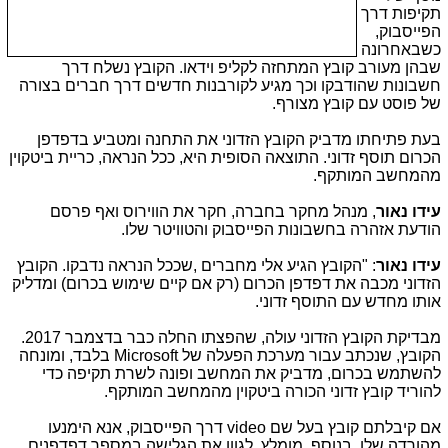
תקיפות דרך
הפייסבוק,
כשבאחרונה
שבהן מעורב קובץ המתחזה לקליפ וידאו. הקובץ נשלח דרך
חשבונות שהודבקו וכך מגיע לקורבנות חדשים דרך חברים בצורה
של פוסט עם קובץ מצורף.
בעת פתיחתו מדביק הקובץ הזדוני את התחנה ומטביע בדפדפן
הכרום תוסף זדוני. התוצאה הסופית היא, ככל הנראה, כריית ביטקוין
מהמחשב המותקף.
עידו נאור
, מנהל מחקר בחברה, חקר את הווירוס ואף פרסם
הודעת אזהרה בחשבונות הפייסבוק והטוויטר שלו.
עידו נאור
: "הקובץ הגיע אלי מחברים ,שככל הנראה נדבקו. הקובץ
הזדוני מכבה את דפדפן הכרום (רק אם קיים שימוש בכרום) ומדליק
אותו מחדש עם התוסף זדוני.
מבדיקת הקובץ הזדוני עולה, שהפצתו החלה כבר בדצמבר 2017.
הקובץ, שנכתב עבור מערכת הפעלה של
Microsoft
בלבד, ומונחה
להשתמש בכרום, מדביק את המחשב ופונה לשרת תקיפה כדי
להוריד קובץ זדוני הכורה ביטקוין מהמחשב המותקף.
אם קיבלתם קובץ בעל שם
video
דרך הפייסבוק, אנא הימנעו
מהורדה שלו. בנוסף, מומלץ לגוון את הגלישה במספר דפדפנים