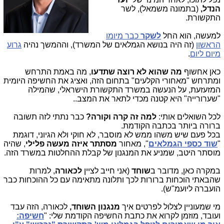
הנדל,
(בתמונה משמאל), לשר
התקשורת.
למעשה, הוא החל
לשקר
כבר מיומו
הראשון
(זה היה בנושא הגמלאים של המשרד), וההמשך נהיה
גרוע
מיום ליום
.
כאן אחשוף
מה שהוא לא רוצה שתדעו
, מה באמת התרחש
ומתרחש "מאחורי הקלעים" בתחום הזה, ואציג את החשיפה היומית
המזעזעת, על הנעשה במשרד התקשורת הישראלי, שהמילה
"שערורייה" היא קטנה מכדי לתאר את המצב..
לכל השואלים אותי:
למה זה קרה וקורה?
כבר נתתי לזה תשובה
ברורה ביותר בכתבה הקודמת.
בכל פעם שיש משהו ממש לא מוסבר, לא חוקי ולא הגיוני, דוגמת
"
שוד כספי הגמלאים
", מאחור
מסתתר איזה מעשה פלילי
, שהיה
מוסתר היטב, שמניע את המנגנון של קבלת ההחלטות במשרד הזה.
במקרה כאן, מדובר ב
שוחד
(אני חייב לציין
לכאורה
, למרות
שהבאתי הוכחות ברורות לכך ותלונה מתאימה עם כל ההוכחות כבר
הועברה ליועמ"ש).
מי שמעוניין לצלול לפרטים איך
מנגנון השוחד,
לכאורה, הזה עבד
ועובד, מוזמן לקרוא את כתבת החשיפה הקודמת שלי: "
חשיפה: