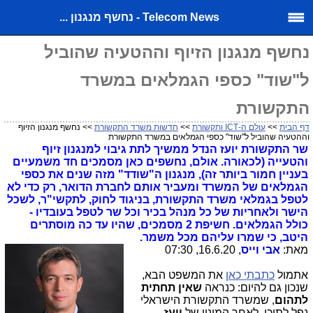
Telecom News - נחשף מנגנון ...
נחשף מנגנון הזיוף וההטעיה שהוביל
ל"שוד" כספי הגמלאים במשרד
התקשורת
דף הבית
>>
עולם ה-ICT ותקשורת
>>
חדשות משרד התקשורת
>> נחשף מנגנון הזיוף
וההטעיה שהוביל ל"שוד" כספי הגמלאים במשרד התקשורת
שר התקשורת יועז הנדל ממשיך לתת גיבוי למנגנון זיוף
והטעייה (לכאורה. אולם, נחשפים כאן מסמכים חד משמעיים
בעניין חמור ביותר זה), מנגנון ה"שודד" מזה שנים את כספי
הגמלאים של המשרד ומעביר אותם לחברת הדואר, רק כדי לא
לטפל בגמלאי משרד התקשורת, בניגוד לחוק, לתקשי"ר, לשכל
הישר ולאחריות של כל מנהל בכיר וכל שר לטפל בעובדיו -
כולל הגמלאים. חשיפת 2 מסמכים, שהיו עד כה מוסתרים
היטב, כי שמרו עליהם מכל משמר.
מאת:
אבי וייס
, 16.6.20, 07:30
אתמול
כתבתי כאן
את המשפט הבא,
שנכון גם להיום: כנראה
שאין תחתית
לתהום
, שמשרד התקשורת הישראלי
נפל לתוכו, לאחר המינוי של
יועז