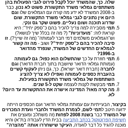
שלה. כך, שהמשרד יוכל לקבל פירוט לגבי הפעולות בהן
משתתפים גמלאי משרד התקשורת. פשוט לא נכון.
כבר
ב-2008 המשרד לא ידע מה קורה עם הגמלאים שלו
וגם
היום אין נתונים לגבי גמלאי משרד התקשורת. שום
שדרוג תוכנה ושום נעליים. פשוט שקר גס ונקי.
תמי
מסבירה למה צריך להכיר בהם כ"ספק יחיד": היא
קוראת לזה: "
מועדוניות"
(? מה זה בכלל שיך לנושא?)
וש"הגמלאים משלמים דמי חבר לעמותה" (מה זה שייך?).
זו
סיבה להכיר בהם כ"ספק יחיד"?
ושוב -
מה זה קשור
לגמלאים החדשים של המשרד, שנפרד מהדואר
ב-1996?
תמי
חוזרת על כך
שהתשלום הוא כפול: גם לעמותה
(עמותת גמלאי הדואר שיושבת בתוך חברת הדואר)
וגם
לחברה
(חברת דואר ישראל). כך, גם ניתן
לעקוף קשיים
בהעברת כספים לעמותה ואפילו לא צריך להציג
השתתפות של גמלאי משרד התקשורת בפעילות.
תמי
מבקשת לקנות לעצמה
שקט ל-5 שנים
.
מה קרה מאז? המדינה אישרה את ההתקשרות עד היום?
לא.
בקיצור
, הבעייתיות עם עמותת גמלאי הדואר ועם הכספים הייתה
ידועה היטב ל
תמי לשם, לצמרת המשרד ולחברי וועדת המכרזים
של המשרד
כבר
בשנת 2008 לפחות
(זה משתלב ומעצים את
חשיפת הפרוטוקול בכתב התביעה
בבית הדין לעבודה בת"א) והיא
מוכנה להגיד כל דבר לוועדה,
העיקר שישחררו אותה "מהצרה"