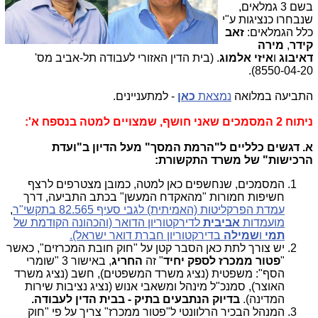
בשם 3 גמלאים,
שנבחרו כנציגות ע"י
כלל הגמלאים:
זאב
קידר
,
מירה
דאיבוג
ו
איזי אלמוג
. (בית הדין האזורי לעבודה תל-אביב מס'
8550-04-20).
התביעה במלואה
נמצאת
כאן
- למתעניינים.
ניתוח 2 המסמכים שאני חושף, שמצויים למטה בנספח א':
א. דגשים כלליים ל"הרמת המסך" מעל הדיון ב"ועדת
הרכישות" של משרד התקשורת:
המסמכים, שנחשפים כאן למטה, כמובן מצטרפים לרצף
חשיפות חמורות "מהאקדח המעשן" בכתב התביעה, דרך
עמדת הפרקליטות (האמיתית) לגבי סעיף 82.565 בתקשי"ר
,
מועמדות
אביבית
לדירקטוריון הדואר (והכהונה הקודמת של
תמי
ו
שמילה
בדירקטוריון חברת דואר ישראל).
יש צורך לתת כאן הסבר קטן על "חוק חובת המכרזים", כאשר
"
פטור ממכרז לספק יחיד
" זה
החריג
, באישור 3 "שומרי
הסף": משפטית (נציג משרד המשפטים), חשב (נציג משרד
האוצר), סמנכ"ל מינהל ומשאבי אנוש (נציג נציבות שירות
המדינה).
בדיוק הנתבעים בתיק - בבית הדין לעבודה.
המנהל הבכיר הרלוונטי ל"פטור ממכרז" צריך על פי "חוק