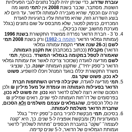
עוברת שדרוג
, כדי שניתן יהיה לקבל נתונים לגבי הפעילויות
השונות. מסתבר, שכבר בשנת
2008
אין ל
תמי
מושג מה
קורה עם הכסף, שהיא מעבירה לעמותה ולדואר. עד היום לא
בוצע השדרוג הזה, שהיא מדווחת עליו בחגיגיות לוועדת
המכרזים, כנימוק לפטור, שלא מתבסס על שום נתונים (בגלל
מערכת מחשוב ישנה כביכול)...
ס' 3 - חברת הדואר נפרדה ממשרד התקשורת
בשנת 1996
(עמותת גמלאי הדואר
הוקמה ב-
1982
) ורק בשנת
2008 תמי
לשם
(
כ-26 שנה אחרי
הקמת עמותה גמלאי
הדואר)
מקבלת
(ככתוב במכתבה)
את תקנון העמותה
,
שאמורה לטפל במקומה
בגמלאי המשרד
. בנוסף,
תמי
לשם
מודיעה לוועדה (שכזכור צריכה לאשר את עמותת גמלאי
הדואר כ"ספק יחיד"), שתקנון העמותה
ישונה.
כך, שנציגי
משרד התקשורת יכללו בוועד המנהל ויוכלו להשפיע.
פשוט
לא נכון. פשוט שקר גס.
תמי
מודיעה לוועדה,
שקיבלה פירוט השתתפות חברת
הדואר בפעילות העמותה וזו עומדת על מעל מיליון ₪
ולכן
הסכום שהיא רוצה לשלם לדואר הוא
נכון
.
זה פשוט לא נכון.
בפרסומים של דו"חות העמותה לפי שנים, רואים שמיליון ₪
זה כולל הכספים,
שהגמלאים עצמם משלמים
ולא
הסכום,
שחברת הדואר משלמת לעמותה.
בסיכום,
תמי
מבקשת להכיר בהם כ"ספק יחיד" בגלל
המועדוניות (
?
) ומבקשת אופציה ל-5 שנים. כך, היא "קונה
לעצמה" "שקט" בהעברת הכספים "מתחת לשולחן" לדואר
ועמותת הגמלאים של הדואר, ל-5 שנים קדימה.