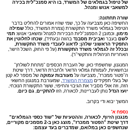
של טיפול בגמלאים של המשרד, בו היא סמנכ"לית בכירה
למשאבי אנוש ומנהל.
שורה תחתונה
:
החשיפה כאן מצביעה על כך, שמי שהיו אמורים להחליט בדבר
הטיפול בגמלאי משרד התקשורת (צמרת המשרד, כולל
שמילה
מימון
, וכמובן 2 הסמנכ"ליות הבכירות למנהל ומשאבי אנוש:
תמי
לשם
בעבר ו
אביבית מסבנד
בהווה ובעתיד),
שכחו לחלוטין את
התפקיד הראשוני שלהן: לדאוג לעובדי משרד התקשורת,
ובכלל זה לגמלאי משרד התקשורת
(על פי החוק, השכל הישר,
האחריות הניהולית והתקשי"ר).
המנגנון, שחשפתי כאן, של העברת הכספים "מתחת לשולחן"
ובחשאיות, לעמותת גמלאי הדואר ולחברת הדואר, דרך שיטת
ה"פטור ממכרז", מצביעה על
מעורבות עמוקה
של מספר לא קטן
של בעלי תפקידים
מצמרת המשרד
, שמעורבת במנגנון החשאי
הזה, וזה אולי מסביר את הגיבוי והחיפוי, ששר התקשורת הנוכחי,
יועז הנדל
נותן לעבריינות, לכאורה, הזו
להתקיים
,
גם כיום.
המשך יבוא ודי בקרוב.
נספח א'
מנגנון הזיוף, לכאורה, וההטעיות של "שוד כספי הגמלאים"
דרך שיטת "הפטור ממכרז", מוצג כאן ב-2 מסמכים מקוריים,
שנחשפים כאן במלואם, שמדברים בעד עצמם: