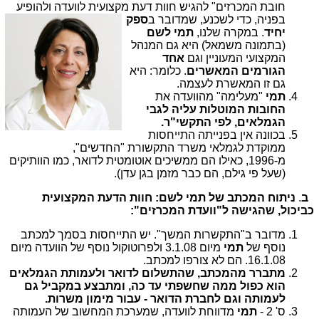
חובת המכרזים" להגיש חוות דעת מקצועית לווע
דה ולהופיע
בפניה, כדי לשכנע, שמדובר ב
ספק
יחיד
. במקרה שלנו,
תמי לשם
(בתמונה משמאל) היא גם המנהל
המקצועי המעוניין וגם
אחד
הגורמים המאשרים
. כלומר: היא
גם זו המאשרת לעצמה.
תמי
"מעלימה" מהוועדה את
החובות המוטלות עליה לגבי
הגמלאים, לפי התקשי"ר.
בכוונה אין בפנייתה התייחסות
ממוקדת לגמלאי משרד התקשורת "החדשים",
מ-1996,
כאילו הם ממשיכים אוטומטית לדואר, כמו הוותיקים
(שעל פי גילם, הם כבר מזמן בגן עדן).
ב
.
ניתוח המכתב של תמי לשם: חוות הדעת המקצועית
כביכול, שהגישה ל"וועדת המכרזים":
מדובר ב"התקשרות המשך". יש התייחסות בסמך למכתב
נוסף של
תמי
מיום 3.1.08 ולפרוטוקול נוסף של הוועדה מיום
16.1.08. הם לא צורפו למכתב.
מתברר מהמכתב, שהתשלום לדואר ולעמותת הגמלאים
הוא כפול ממה שחשפתי עד כה, ומתבצע במקביל גם
לעמותה וגם לחברת הדואר - עבור מימון משרות.
ס' 2 -
תמי
מדווחת לוועדה, שמערכת המחשוב של העמותה