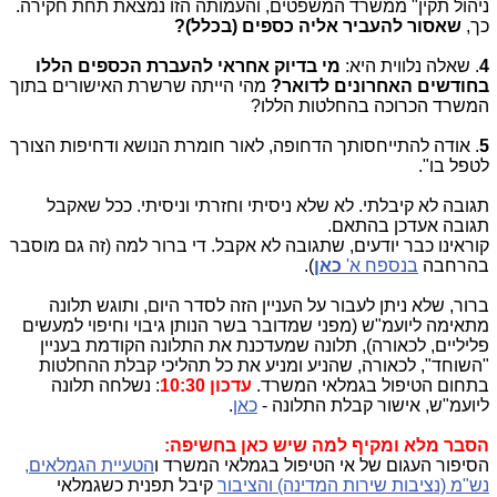
ניהול תקין" ממשרד המשפטים, והעמותה הזו נמצאת תחת חקירה.
כך,
שאסור להעביר אליה כספים (בכלל)?
4
. שאלה נלווית היא:
מי בדיוק אחראי להעברת הכספים הללו
בחודשים האחרונים לדואר?
מהי הייתה שרשרת האישורים בתוך
המשרד הכרוכה בהחלטות הללו?
5
. אודה להתייחסותך הדחופה, לאור חומרת הנושא ודחיפות הצורך
לטפל בו".
תגובה לא קיבלתי. לא שלא ניסיתי וחזרתי וניסיתי. ככל שאקבל
תגובה אעדכן בהתאם.
קוראינו כבר יודעים, שתגובה לא אקבל. די ברור למה (זה גם מוסבר
בהרחבה
בנספח א'
כאן
).
ברור, שלא ניתן לעבור על העניין הזה לסדר היום, ותוגש תלונה
מתאימה ליועמ"ש (מפני שמדובר בשר הנותן גיבוי וחיפוי למעשים
פליליים, לכאורה), תלונה שמעדכנת את התלונה הקודמת בעניין
"השוחד", לכאורה, שהניע ומניע את כל תהליכי קבלת ההחלטות
בתחום הטיפול בגמלאי המשרד.
עדכון 10:30
: נשלחה תלונה
ליועמ"ש, אישור קבלת התלונה -
כאן
.
הסבר מלא ומקיף למה שיש כאן בחשיפה:
הסיפור העגום של אי הטיפול בגמלאי המשרד ו
הטעיית הגמלאים,
נש"מ (נציבות שירות המדינה) והציבור
קיבל תפנית כשגמלאי