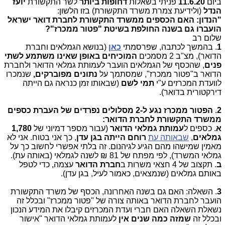
ביום
11.6.20
פניתי בשאלות
דחופות ביותר
לשר התקשורת
יועז
הנדל
(ולידיעת צמרת משרד התקשורת) בזו הלשון:
"הנדון: האם הכספים ממשרד התקשורת לחברת דואר ישראל
הועברו גם בשנה החולפת בשיטת "פטור ממכרז"?
שלום רב
1
. בהמשך לכתבה, שפרסמתי
כאן
(בנושא הגמלאים וחברת
הדואר), מצ"ב 2 מסמכים
המוכיחים באופן שאינו משתמע לשתי
פנים
, שהכסף של הגמלאים הועבר לעמותת גמלאי הדואר ולחברת
הדואר ב"פטור ממכרז", שמסתמך על
נתונים מפוברקים,
שנמכרו
לוועדת המכרזים ע"י
תמי לשם
(שבאותו זמן כנראה גם הייתה
דירקטורית בדואר).
2
.
הפטור ממכרז נגע ל-2 מסלולים נפרדים של העברת כספים
ממשרד התקשורת לחברת הדואר:
א
. כספים ל
עמותת גמלאי הדואר
(עבור מספר דמיוני של
1,780
גמלאים
,
שבאותה עת
רוחם הייתה בגן עדן
, כך אני בטוח. אני לא
מאמין שמישהו מהם הגיע לגיהנום. זה בלתי אפשרי לחשוב כך על
גמלאי המשרד), לפי מפתח של 81 ₪ לשנה לגמלאי (באותה עת).
ב
. תקצוב של 4 חצאי משרות ב
חברת הדואר
עצמה, כדי לטפל
באותם גמלאים (שנמצאים, כאמור לעיל, בגן עדן).
3
. השאלה: האם גם בשנה האחרונה, הכסף של משרד התקשורת
הועבר לחברת הדואר באותה צורה של "פטור ממכרז" ובכלל זה
נשאלת השאלה האם חברי ועדת המכרזים קיבלו את המידע הנכון
ובכלל זה
שמזה כמה שנים
אין
לעמותת גמלאי הדואר "אישור