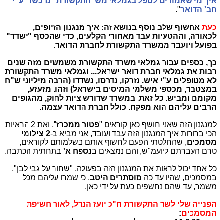
איך מי שאמורים לטפל בגמלאי מש' התקשורת "נרכשו" ע"י
חב' הדואר
".
כעת
אחשוף שלב נוסף בנושא זה: איך
מנגנון הזיופים,
לכאורה, וההטעיות עבד מאחורי הקלעים
,
כדי שהכסף "ישדד"
בפועל ויועבר ממשרד התקשורת לחברת הדואר.
כך, כספים עבור גמלאי משרד התקשורת משמשים מזה שנים
רבות את גמלאי חברת דואר ישראל... וגמלאי משרד התקשורת
לא מטופלים ע"י איש. נזרקו, נדרסו, נשדדו (הרבה מיליוני ש"ח
במצטבר, מכספי משלמי המיסים בישראל) וזהו. מזעזע,
מקומם ומביש. כל זאת, במשרד שדורש ציות לחוק, מהגופים
הרבים עליהם הוא מפקח, כולל חברת הדואר עצמה.
למנגנון הזה שאני חושף כאן קוראים "
פטור ממכרז
", ואת 2 הראיות
הכי ברורות איך המנגנון הזה עבד ועובד, אני מביא ב-
2 צילומי
מסמכים
, שהחלטתי הפעם לחשוף אותם בשלמותם לקוראים,
טרם העברתם ליועמ"ש, והם נמצאים ב
נספח א'
בתחתית הכתבה.
כל אחד יכול לראות את המנגנון הזה בפעולה, "שחור על גבי לבן",
במסמכים, שהיו עד כה
מוסתרים היטב
, כי שמרו עליהם מכל
משמר, עד שהם נחשפים כעת על ידי כאן.
הפנייה שלי לשר התקשורת ח"כ יועז הנדל, לאור חשיפת
המסמכים
: