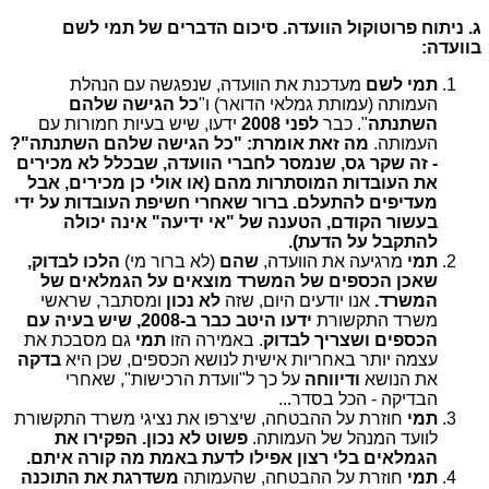
ג. ניתוח פרוטוקול הוועדה. סיכום הדברים של תמי לשם
בוועדה:
תמי לשם
מעדכנת את הוועדה, שנפגשה עם הנהלת
העמותה (עמותת גמלאי הדואר) ו"
כל הגישה שלהם
השתנתה
". כבר
לפני 2008
ידעו, שיש בעיות חמורות עם
העמותה.
מה זאת אומרת: "כל הגישה שלהם השתנתה"?
- זה שקר גס, שנמסר לחברי הוועדה, שבכלל לא מכירים
את העובדות המוסתרות מהם (או אולי כן מכירים, אבל
מעדיפים להתעלם. ברור שאחרי חשיפת העובדות על ידי
בעשור הקודם, הטענה של "אי ידיעה" אינה יכולה
להתקבל על הדעת).
תמי
מרגיעה את הוועדה,
שהם
(לא ברור מי)
הלכו לבדוק,
שאכן הכספים של המשרד מוצאים על הגמלאים של
המשרד.
אנו יודעים היום, שזה
לא נכון
ומסתבר, שראשי
משרד התקשורת
ידעו היטב כבר ב-2008, שיש בעיה עם
הכספים
ושצריך לבדוק
. באמירה הזו
תמי
גם
מסבכת את
עצמה יותר באחריות אישית לנושא הכספים, שכן היא
בדקה
את הנושא
ודיווחה
על כך ל"וועדת הרכישות", שאחרי
הבדיקה - הכל בסדר...
תמי
חוזרת על ההבטחה, שיצרפו את נציגי משרד התקשורת
לוועד המנהל של העמותה.
פשוט לא נכון. הפקירו את
הגמלאים בלי רצון אפילו לדעת באמת מה קורה איתם.
תמי
חוזרת על ההבטחה, שהעמותה
משדרגת את התוכנה