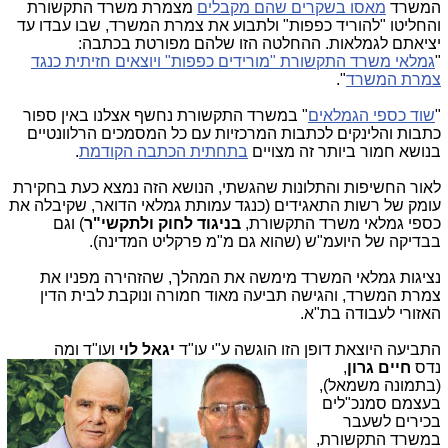
המשרד
מאסו בשקרים שהם מקבלים
מצמרת משרד התקשורת
והחליטו "להוריד כפפות" ולתבוע את צמרת המשרד, שבו עבדו עד
יציאתם לגמלאות. ההחלטה הזו שלהם מפורטת בכתבה:
"
גמלאי משרד התקשורת "מורידים כפפות" ויוצאים חזיתית כנגד
צמרת המשרד
".
"
שוד כספי הגמלאים
" במשרד התקשורת נחשף אצלנו באין ספור
כתבות והלינקים לכתבות המרכזיות עם כל המסמכים הרלוונטיים
בנושא חמור ביותר זה מצויים
בתחתית הכתבה הקודמת
.
לאור החשיפות והתלונות שהגשתי, הנושא הזה נמצא כעת בחקירת
עומק של רשות התאגידים (כנגד עמותת גמלאי הדואר, שקיבלה את
כספי גמלאי משרד התקשורת,
בניגוד לחוק ולתקשי"ר
) וגם
בבדיקה של היועמ"ש (שהוא גם מ"מ פרקליט המדינה).
נציגות גמלאי המשרד מימשה את המהלך, שהזהירה מפניו את
צמרת המשרד, והגישה תביעה מאוד חמורה ונוקבת לבית הדין
האזורי לעבודה בת"א.
התביעה היוצאת דופן הזו הוגשה ע"י עו"ד
יגאל לוי
ועו"ד ומה
נדס
חיים גרון
,
(בתמונה משמאל),
בעצמם סמנכ"לים
בכירים לשעבר
במשרד התקשורת,