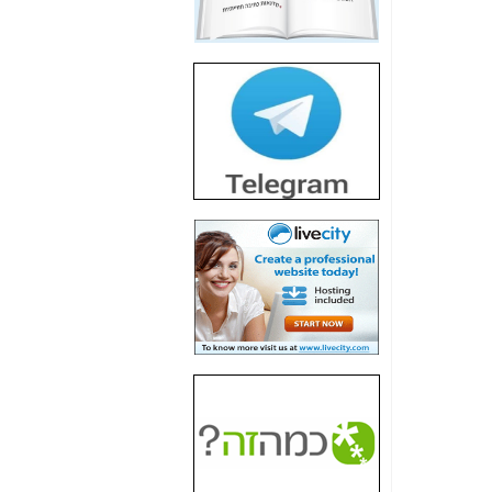
חשיפת חשד לשחיתות
הדומה לזו של "תיק
4000" אך בתחום
הסלולר -
כאן
חשיפת מה שלא
רוצים שתדעו בעניין
פריסת אנלימיטד
(בניחוח בלתי נסבל) -
כאן
חשיפה: איוב קרא
אישר לקבוצת סלקום
בדיוק מה שביבי אישר
ל-Yes ולבזק -
כאן
האם השר איוב קרא
היה צריך בכלל לחתום
על האישור, שנתן
לקבוצת סלקום? -
כאן
האם ביבי וקרא קבלו
בכלל תמורה עבור
ההטבות הרגולטוריות