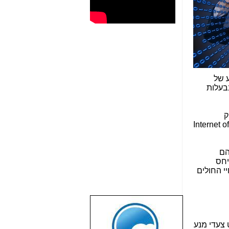
 של
עלות
ספק
Internet of
הם
יחס
י החולים
שבוע טוב לכל
הגולשים באשר
 צעדי מנע