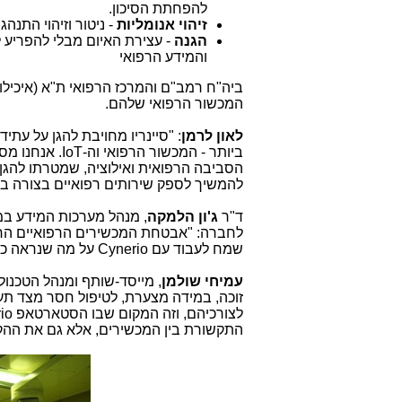
להפחתת הסיכון.
זיהוי אנומליות
- ניטור וזיהוי התנה
הגנה
- עצירת האיום מבלי להפריע 
והמידע הרפואי
ביה"ח רמב"ם והמרכז הרפואי ת"א (איכילוב) הם 2 מארגוני הבריאות המשתמשים בט
המכשור הרפואי שלהם.
לאון לרמן
: "סיינריו מחויבת להגן על עת
ביותר - המכשור הרפואי וה-
IoT
. אנחנו מס
הסביבה הרפואית ואילוציה, שמטרתו להגן מ
להמשיך לספק שירותים רפואיים בצורה בט
ד"ר
ג'ון הלמקה
, מנהל מערכות המידע במר
לחברה: "אבטחת המכשירים הרפואיים החכ
שמח לעבוד עם
Cynerio
על מה שנראה כאח
עמיחי שולמן
, מייסד-שותף ומנהל הטכנו
זוכה, במידה מצערת, לטיפול חסר מצד תע
לצורכיהם, וזה המקום שבו הסטארטאפ
io
התקשורת בין המכשירים, אלא גם את ההקש