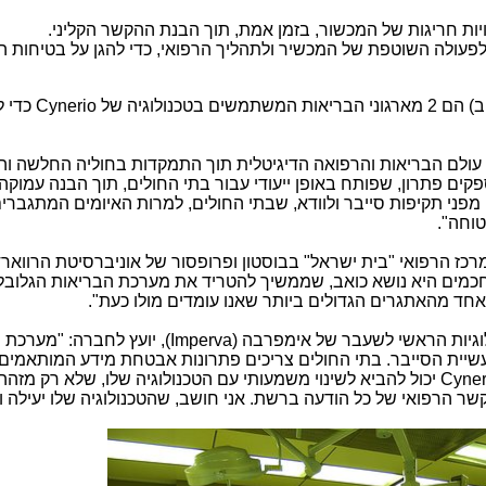
גויות חריגות של המכשור, בזמן אמת, תוך הבנת ההקשר הקליני.
לפעולה השוטפת של המכשיר ולתהליך הרפואי, כדי להגן על בטיחות ה
כנולוגיה של
Cynerio
כדי ל
יד עולם הבריאות והרפואה הדיגיטלית תוך התמקדות בחוליה החלשה וה
פקים פתרון, שפותח באופן ייעודי עבור בתי החולים, תוך הבנה עמוקה
פני תקיפות סייבר ולוודא, שבתי החולים, למרות האיומים המתגברים,
וחה".
כז הרפואי "בית ישראל" בבוסטון ופרופסור של אוניברסיטת הרווארד,
מים היא נושא כואב, שממשיך להטריד את מערכת הבריאות הגלובלי
ד מהאתגרים הגדולים ביותר שאנו עומדים מולו כעת".
לוגיות הראשי לשעבר של אימפרבה (
Imperva
), יועץ לחברה: "מערכת 
שיית הסייבר. בתי החולים צריכים פתרונות אבטחת מידע המותאמים
Cyner
יכול להביא לשינוי משמעותי עם הטכנולוגיה שלו, שלא רק מזהה
ר הרפואי של כל הודעה ברשת. אני חושב, שהטכנולוגיה שלו יעילה ו