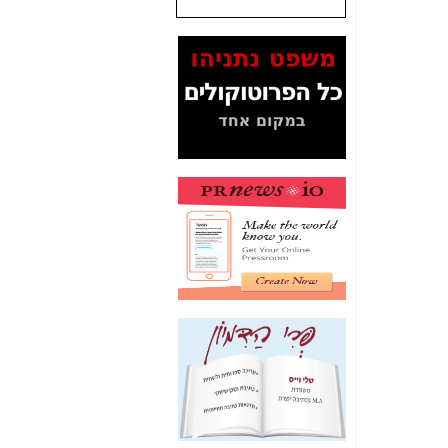
שנתנו לסלקום? -
כאן
המסמכים בנושא בזק-
Yes (תיק 4000)
מוכיחים "תפירת תיק"
לאיש הלא נכון! -
כאן
עובדות ומסמכים
המוסתרים מהציבור:
האם ביבי כשר
תקשורת עזר לקב'
בזק? -
כאן
מה מקור ה-Fake
News שהביא לתפירת
תיק לביבי והעלמת
החשודים הנכונים -
כאן
אחת הרגליים של "תיק
4000 התפור"
התמוטטה היום
בניצחון (כפול) של בזק
-
כאן
איך כתבות מפנקות