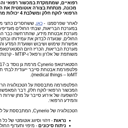
רפואיים, שמתמקדת במכשור רפואי וה-
מכונה, מנתחת בצורה אוטומטית את ה
הרפואי לוקח חלק ומשלבת 4 יכולות מרכזיות.
לאחר שפרסמנו -
כאן
, ששחסרים כחצי מ
במערכת הבריאות, שבתי החולים מעדיפים 
מערכת אבטחת מידע, שהתרחשה כבר הת
החולים, שנועדה לבדוק את עמידותו ובתוך 
אפשרות שימוש ושיבוש ושוועדת המדע וה
מערכת הבריאות, הכריז היום הסטארטאפ
משותפת של אלרון ורפאל ו-
MTIP
- קרנות 
הסטארטאפ
Cynerio
מרמת גן נוסד ב-2017 ע"י
פלטפורמת אבטחת סייבר ייעודית לבתי חול
).
medical things – IoMT
הפלטפורמה מתבססת על הטכנולוגיה הרא
המכשור הרפואי לוקח חלק, דבר המאפשר ל
להשפעה של אירוע סייבר על מתן שירות רפוא
והמידע הרפואי.
הטכנולוגיה של
Cynerio
, המתבססת על למידת מכו
נראות
- זיהוי וסיווג אוטומטי של כ
ניתוח סיכונים
- מיפוי ותעדוף החול