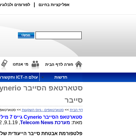
|
אפליקציות בחינם
לפורומים ולבלוגים
מי אנחנו
חזרה לדף הבית
חדשות
עולם ה-ICT ותקשורת
סייבר
דף הבית
>>
סטארטאפים - גיוס השקעות
>> סטארטאפ הסייבר Cynerio גייס 7 מיליון $ להג
סטארטאפ הסייבר
Cynerio
גייס 7 מיליון דולרים להגנת בתי חולים מפני תקיפות סייבר
מאת:
מערכת
Telecom News
, 9.1.19, 13:42
פלטפורמת אבטחת סייבר הייעודית
של 