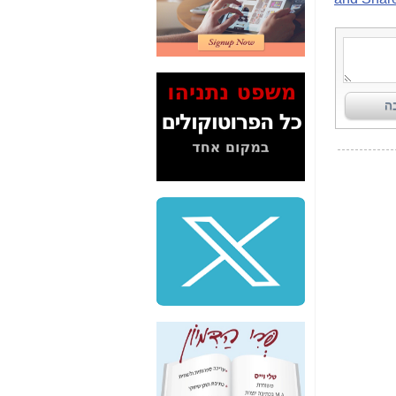
2" על תעלולי השר
משה כחלון -
כאן
המשך חשיפת הבלוף
ששמו "מהפיכת
הסלולר" ואיך מסרסים
את הנתונים לציבור -
כאן
סיכום ביקור בסיליקון
ואלי - למה 3 הגדולות
משקיעות ומפתחות
באותם תחומים -
כאן
שלמה פילבר (עד
לאחרונה מנכ"ל משרד
התקשורת) - עד
מדינה? הצחקתם
אותי! -
כאן
"יש אפליה בחקירה"?
חשיפה: למה השר
משה כחלון לא נחקר
עד היום? -
כאן