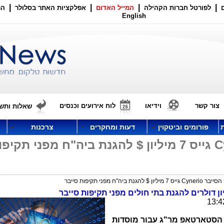
|
|
|
|
לפורטל חברות הקהילה
המייל האדום
אפלקציות האתר בסלולר
הר
English
צור קשר
וידיאו
לוח אירועים וכנסים
שאלות ותשו
פורומים וביטקוין
דעות ומחקרים
צרכנות
סטארטאפ הסייבר Cynerio גייס 7 מיליון $ להגנת ביה"ח מפני תקי
נת ביה"ח מפני תקיפות סייבר
הסטארטאפ מר"ג עבור מוסדות