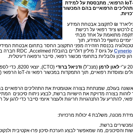
IoT
הרפואי,
מתבססת על למידת
תהליכים הרפואיים בהם המכשור
יליארד ₪ לתקצוב אבטחת המידע
לרכוש ציוד רפואי על רכישת
קפה מתואמת על אחד מבתי
יומיים נחשף כל המידע, תוך
טכנולוגיה בכנסת הזהירה מפני התקצוב החסר בתחום אבטחת המידע
Cynerio
על גיוס 7 מיליון דולרים בהובלת
Accelmed
,
RDC
חברה בב
הון סיכון גלובליות בתחומי מכשור רפואי, סייבר ורפואה דיגיטלית.
לאון לרמן
(מנכ"ל)
ודניאל ברודי
(
CTO
), יוצאי 8200, כדי ל
ים ומוסדות רפואיים, תוך התמקדות במכשור רפואי וה-
IoT
הרפואי (
שונה בעולם, שמנתחת בצורה אוטומטית את התהליכים הרפואיים ב
זהות בצורה מדויקת את הישויות ברשת, לבצע ניתוח סיכונים המתי
י, להתריע על התנהגויות חריגות ולעצור איומי סייבר כדי להגן על חי
נה, משלבת 4 יכולות מרכזיות:
ל המכשירים ברשת.
שות והסיכונים, מה שמאפשר לבצע הערכת-סיכון פרו-אקטיבית ולנקוט