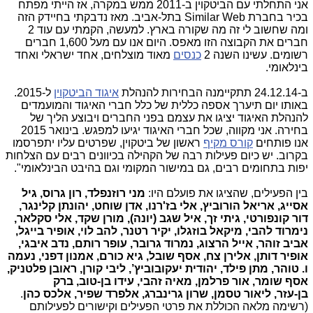
אני התחלתי עם הביטקוין ב-2011 ממש במקרה, אז הייתי מפתח
בכיר בחברת Similar Web בתל-אביב. מאז נדבקתי בחיידק הזה
ומה שחשוב לי זה מה שקורה בארץ. למעשה, הקמתי עם עוד 2
חברים את הקבוצה הזו מאפס. היום אנו עם מעל 1,600 חברים
רשומים. עשינו השנה 2
כנסים
מאוד מוצלחים, אחד ישראלי ואחד
בינלאומי.
ב-24.12.14 תתקיימנה הבחירות להנהלת
איגוד הביטקוין
ל-2015.
באותו יום תיערך אספה כללית של כלל חברי האיגוד והמועמדים
להנהלת האיגוד יציגו את עצמם בפני החברים ויבוצע הליך של
בחירה. אני מקווה, שכל חברי האיגוד יגיעו למפגש. בינואר 2015
אנו פותחים
קורס מקיף
ראשון של ביטקוין, שפרטים עליו יתפרסמו
בקרוב. יש כיום פעילות רבה של הקהילה בכיוונים רבים עם הצלחות
יפות בתחומים רבים, גם במישור המקומי וגם בהיבט הבינלאומי".
בין הפעילים, שהציגו את פועלם היו:
מני רוזנפלד, רון גרוס, גיל
אסייג, אריאל הורוביץ, אלי בז'רנו, אדן שוחט, יהונתן קלינגר,
דור קונפורטי, גיתי זך, איל שגב (יונה), מורן שקד, אלי סקלאר,
נימרוד להבי, מיקאל בוזגלו, יקיר רטנר, להב לוי, אופיר בייגל,
אביב זוהר, אייל הרצוג, נמרוד גרובר, עופר רותם, נדב איבגי,
אופיר דותן, אלירן צח, אסף שובל, גיא כורם, אמנון דפני, נעמה
ו. טוהר, מתן פילד, יהודית יעקובוביץ’, ליבי קורן, ראובן פלטניק,
אסף שומר, אור פרלמן, מאיה זהבי, עידו בן-טוב, ברק
בן-עזר, ליאור טסמן, שרון גרינברג, אלפרד שפיר, אלכס כהן
.
(רשימה מלאה הכוללת את פרטי הפעילים וקישורים לפעילותם