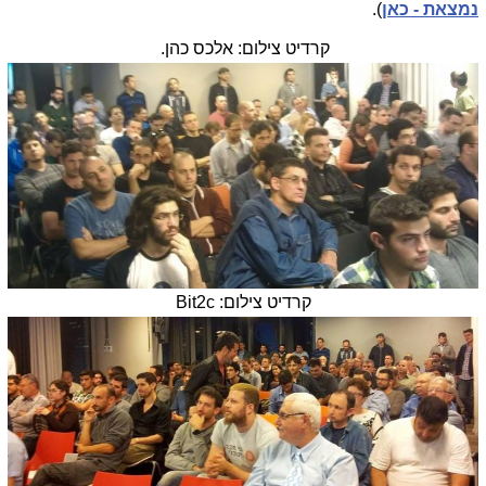
נמצאת - כאן
).
קרדיט צילום: אלכס כהן.
קרדיט צילום: Bit2c