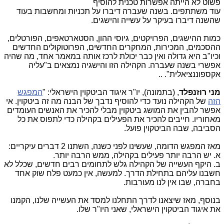
פשוט לא הייתה אפשרות טכנית להוסיף
עוד משתתפים. בשנה שעברה דיברו על תכניות ומחשבות בעוד
שהשנה דיברו בעיקר על עשייה והישגים.
כמות ההישגים, הפרויקטים, גיוסי ההון, הסטארטאפים, הפורטלים,
ההסכמים, המכירות, המחקרים החדשים, הפרוטוקולים החדשים
וכיו"ב היא גדולה ואין כבר יכולת לרכז אותה במאמר אחד, מה שהיה
אפשרי בשנה שעברה. הקהילה הזו והישגיה נמצאים ב"עליה
אקספוננציאלית". ..
מני רוזנפלד
, (בתמונה), יו"ר איגוד הביטקוין הישראלי: "
המפגש
הזה
של הקהילה נועד כדי להוסיף נדבך של הבנה מה זה ביטקוין. אי
אפשר להבין את המושג ביטקוין מבלי להכיר את האנשים העומדים
מאחוריו. חייבים להכיר את הפעילים בקהילה כדי לתפוס את כל
הסביבה, שבה הביטקוין פועל.
מאז המפגש הדומה, שעשינו לפני כשנה, השתנו 2 דברים עיקריים:
א. יש הרבה יותר פעילים בקהילה, ממש הרבה יותר.
ב. היקף העשייה של הקהילה גלש לתחומים רבים חדשים, שכלל לא
חשבנו עליהם בתחילת הדרך. למעשה, אין כמעט פלח שוק אחד
בחברה, שבו אין לנו מעורבות.
בנוסף, מאז שיצאנו לדרך התחלנו למסד את העשייה שלנו, הקמנו
את איגוד הביטקוין הישראלי, שאני היו"ר שלו.