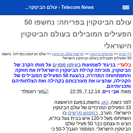
Telecom News - עולם הביטקוי...
עולם הביטקוין בפריחה: נחשפו 50
הפעילים המובילים בעולם הביטקוין
הישראלי
דף הבית
>>
פורומים וביטקוין
>>
חדשות עולם הביטקוין
>> עולם הביטקוין בפריחה: נחשפו
50 הפעילים המובילים בעולם הביטקוין הישראלי
בלעדי
: בניגוד לשמועות
בעיתון מסוים
על מותו הקרב של
הביטקוין, מוכיחה קהילת הביטקוין הישראלית את חוזקה
והתפתחותה המהירה, בהצגת 50 הפעילים המובילים של
הקהילה, שהציגו את מעורבותם בקהילה ואת הצלחותיהם
ותכניותיהם.
מאת:
אבי וייס
, 7.12.14, 22:35
לפני כשנה,
כאן
, נחשפו,בפעם הראשונה
33 הפעילים המרכזיים של עולם הביטקוין
הישראלי. הערב,
במפגש מרשים
בו
השתתפו מעל ל-120 איש בבית גוגל בת"א,
הציגו ת עצמם כבר 50 פעילי עולם
הביטקוין הישראלי. המספר הוגבל ל-50 כי