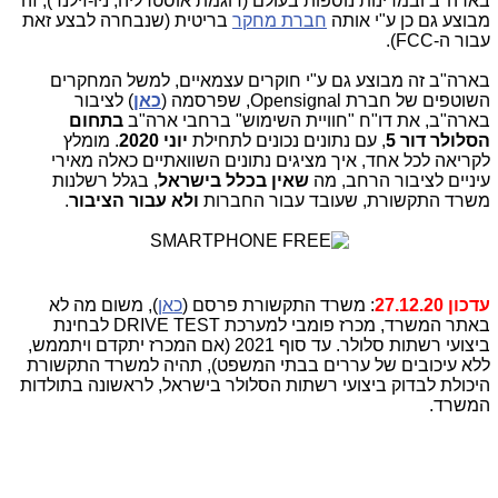
בארה"ב ובמדינות נוספות בעולם (דוגמת אוסטרליה, ניו-זילנד), זה
מבוצע גם כן ע"י אותה
חברת מחקר
בריטית (שנבחרה לבצע זאת
עבור ה-FCC).
בארה"ב זה מבוצע גם ע"י חוקרים עצמאיים, למשל המחקרים
השוטפים של חברת Opensignal, שפרסמה (
כאן
) לציבור
בארה"ב, את דו"ח "חוויית השימוש" ברחבי ארה"ב
בתחום
הסלולר דור 5
, עם נתונים נכונים לתחילת
יוני 2020
. מומלץ
לקריאה לכל אחד, איך מציגים נתונים השוואתיים כאלה מאירי
עיניים לציבור הרחב, מה
שאין בכלל בישראל
, בגלל רשלנות
משרד התקשורת, שעובד עבור החברות
ולא עבור הציבור
.
עדכון 27.12.20
: משרד התקשורת פרסם (
כאן
), משום מה לא
באתר המשרד, מכרז פומבי למערכת DRIVE TEST לבחינת
ביצועי רשתות סלולר. עד סוף 2021 (אם המכרז יתקדם ויתממש,
ללא עיכובים של עררים בבתי המשפט), תהיה למשרד התקשורת
היכולת לבדוק ביצועי רשתות הסלולר בישראל, לראשונה בתולדות
המשרד.