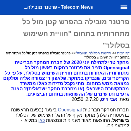
Telecom News - פרטנר מובילה...
פרטנר מובילה בהפרש קטן מול כל
מתחרותיה בתחום "חוויית השימוש
בסלולר"
דף הבית
>>
חדשות הסלולר והמובייל
>> פרטנר מובילה בהפרש קטן מול כל מתחרותיה
בתחום "חוויית השימוש בסלולר"
מחקר טרי לתחילת יוני 2020 של חברת המחקר הבריטית
Opensignal מציב את פרטנר במקום ראשון מול כל
מתחרותיה האחרות בתחום חוויית השימוש בסלולר, על פי כל
הקריטריונים, שנבדקו במחקר. פלאפון די צמודה אליה וסלקום
נמצאת ממש בתהום. מתי נקבל מדידות כאלו ממשרד
מהתקשורת הישראלי (או מחברת מחקר ישראלית)? הצגת
גרפים ותרשימים של ההשוואות בתחום הביצועים.
מאת:
אבי וייס
, 2.7.20, 20:50
חברת המחקר הבריטית
Opensignal
ביצעה (בפעם הראשונה
בהיסטוריה שלה) מחקר מקיף על הרגלי השימוש של הסלולר
בישראל
. התוצאות מאוד מענייניות ונמצאות
כאן
במלואן -
למתעניינים.