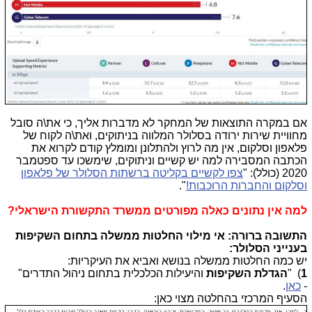
אם במקרה התוצאות של המחקר לא מדברות אליך, כי את\ה סובל
מחוויית שירות ירודה בסלולר המלווה בניתוקים, ואת\ה לקוח של
פלאפון וסלקום, אין מה לרוץ ולהתלונן ומומלץ קודם לקרוא את
הכתבה המסבירה למה יש קשיים וניתוקים, שימשכו עד ספטמבר
2020 (כולל): "
צפו לקשיים בקליטה ברשתות הסלולר של פלאפון
וסלקום והחברות הרוכבות!
".
למה אין נתונים כאלה מפורטים ממשרד התקשורת הישראלי?
התשובה ברורה: אי מילוי החלטות ממשלה בתחום השקיפות
בענייני הסלולר:
יש כמה החלטות ממשלה בנושא ואביא את העיקריות:
1
) "
הגדלת השקיפות
והיעילות הכלכלית בתחום ניהול התדרים"
-
כאן
.
הסעיף המרכזי בהחלטה מצוי כאן: