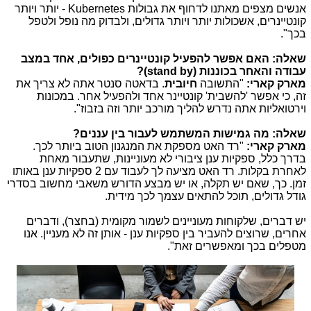
אנשים מצפים מאתנו לדחוף את גבולות
Kubernetes
- יותר ויותר
קונטיינרים, אשכולות יותר ויותר גדולים, ולבדוק מה נופל ולטפל
בכך".
שאלה: האם אפשר להפעיל קונטיינרים כפולים, אחד במצב
עבודה והאחר בכוננות
(stand by)
?
מארק קארי:
"התשובה
חיובית
. בדאטה סנטר אתה לא צריך את
זה, כי אפשר 'להשבית' קונטיינר אחד ולהפעיל אחר. במכונות
וירטואליות אתה נדרש להליך מורכב יותר וזה בזבוז".
שאלה: מה גמישות המשתמש לעבור בין עננים?
מארק קארי:
"רד האט מספקת את המנגנון הטוב ביותר לכך.
בדרך כלל, ספקיות ענן ציבורי לא מעוניינות, שתעבור מאחת
לאחרת בקלות. רד האט מציעה לך לעבוד עם 2 ספקיות ענן באותו
זמן. כך, שאם יש תקלה, או יש מבצע הדורש משאבי מחשוב בסדרי
גודל גדולים, תוכל להתאים עצמך לכך מידית.
יש דברים, שלקוחות מעוניינים לשמור מקומית (בחצר), ודברים
אחרים, שרוצים להעביר בין ספקיות ענן - אותן זה לא מעניין. אנו
מטפלים בכך ומאפשרים זאת".