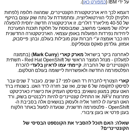
על ידי IBM (
כמפורט כאן
).
דוגמא לכך היא ארכיטקטורת הקונטיינרים, שמהווה חלופה (לפחות
חלקית) לכלי הווירטואליזציה, ומתמודדת על נתח שוק עצום בהיקף
של 40-50 מיליארד דולרים. זו ארכיטקטורה חדשה יחסית להפעלה
יעילה של משאבי מחשוב, שמבוססת על חלוקת תוכנת המערכת
ליחידות נפרדות הפועלות באופן עצמאי. הארכיטקטורה החדשנית
הזו כבר אומצה ע"י חברות ענק מובילות בעולם, ובהן: פייסבוק,
אמזון, גולדמן סאקס ונטפליקס.
לאחרונה ביקר בישראל
מארק קארי
)
Mark Curry
(
(בתמונה
למעלה) - מנהל המוצר הראשי של
Red Hat OpenShift
-
תשתית
הקונטיינרים של החברה.
קיימתי עמו לראיון בלעדי
להכרת
הפלטפורמה החדשה ולאפשרויות ליישומה בעולם הטלקום.
קארי
הצטרף לחברת רד האט לפני 17 שנים. כעבור 7 שנים עבר
לסיסקו לתקופה של 6 שנים, ואז שב חזרה לרד האט. בשנותיו ברד
האט עסק במגוון נושאים; בסיסקו העמיק את כישוריו כארכיטקט
פתרונות
NFV
. אז התחילו קונטיינרים להיות רלבנטיים בשוק, ורד
האט הציעה לו לחזור אליה ולעסוק בנושאים אלה בסביבת ה-
OpenShift
- פלטפורמה חדשנית, שנועדה לפעול באתר הלקוח
בענן פרטי או בענן ציבורי.
שאלה: האם תוכל להסביר את הקונספט הבסיסי של
הקונטיינרים?