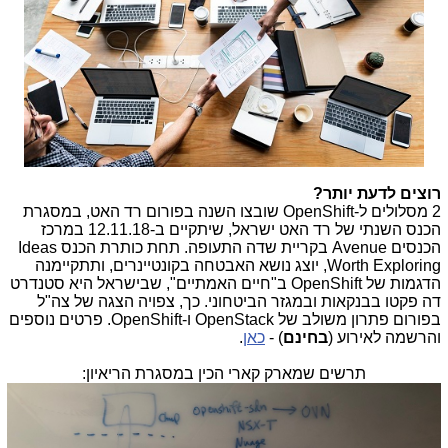
רוצים לדעת יותר?
2 מסלולים ל-
OpenShift
שובצו השנה בפורום רד האט, במסגרת
הכנס השנתי של רד האט ישראל, שיתקיים ב-12.11.18 במרכז
הכנסים
Avenue
בקריית שדה התעופה. תחת כותרת הכנס
Ideas
Worth Exploring
, יוצג נושא האבטחה בקונטיינרים, ותתקיימנה
הדגמות של
OpenShift
ב"חיים האמתיים", שבישראל היא סטנדרט
דה פקטו בבנקאות ובמגזר הביטחוני. כך, צפויה הצגה של צה"ל
בפורום פתרון משולב של
OpenStack
ו-
OpenShift
. פרטים נוספים
והרשמה לאירוע (
בחינם
) -
כאן
.
תרשים שמארק קארי הכין במסגרת הריאיון: