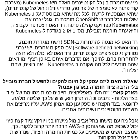
מי שמתזמרת בין כל הקונטיינרים האלה היא
Kubernetes
)
מערכת
קוד פתוח לאוטומציה של פריסה, סדרי גודל וניהול של קונטיינרים),
שהיא אגנוסטית לרשת ולכל מה שהיא מבוססת עליו.
Kubernetes
שולטת בכל דבר ש-
OpenShift
תומכת בו. גוגל יצרה את
Kubernetes
כפרויקט קהילה פתוח. רד האט הצטרפה לקבוצה,
והיא עתה תורמת מובילה, מס' 1 או 2 בגודלה ל-
Kubernetes
.
רד האט לא מנסה להתחרות ב-
SDN
(רשת מוגדרת תוכנה,
Software-defined networking
) עם ספקים אחרים. יש יצרני
נטוורקינג ספציפיים לקונטיינרים, ורד האט לא יכולה ולא רוצה
להתחרות בהם. להיפך, אנו מדברים איתם באופן רציף ומוודאים,
שהם מודעים לכל מה שקורה ב-
Kubernetes
–
אנו רוצים, שהם
יצליחו".
שאלה: האם ליזם עסקי קל היום להקים ולהפעיל חברת מובייל
בלי הרבה ציוד חומרה בארגון עצמו?
מארק קארי:
"זה תלוי באפליקציה. חייבים כמות מסוימת של ציוד
בצד הלקוח - נתבים וכו'. היתרון הוא, שיש על כך שליטה מלאה.
לדוגמא, בצד הקצה יש ספק ענן כמו אמזון
AWS
, עליו מריצים את
תשתית הקונטיינרים ושירותים אחרים.
אבל מה עם מישהו בתל אביב מול מישהו בניו יורק? ציוד קצה פיזי
יכול לשכפל מה שמאוחסן ב-
AWS
הרבה יותר קרוב ללקוח. כך,
שמצבי השימוש משפיעים על כמויות החומרה והציוד, שנדרשות
פיזית אצל הלקוחות".