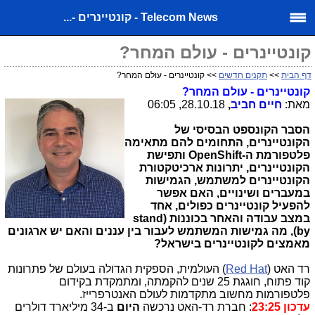
Telecom News - קונטיינרים -...
קונטיינרים - עולם המחר?
דף הבית
>>
תקנים חדשים
>> קונטיינרים - עולם המחר?
קונטיינרים - עולם המחר?
מאת:
חיים חביב
,
28.10.18, 06:05
הסבר הקונספט הבסיסי של
הקונטיינרים,
התחומים להם מתאימה
פלטפורמת ה-
OpenShift
ותפישת
הקונטיינרים
,
יתרונות ארכיטקטורת
הקונטיינרים למשתמש, הגמישות
במעברים ושינויים, האם אפשר
להפעיל קונטיינרים כפולים, אחד
במצב עבודה והאחר בכוננות (
stand
by
), מה גמישות המשתמש לעבור בין עננים והאם יש ארגונים
מאמצים לקונטיינרים בישראל?
רד האט
)
Red Hat
(
העולמית, הספקית הגדולה בעולם של פתרונות
קוד פתוח, חוגגת 25 שנים להקמתה, ומתמקדת בקידום
פלטפורמות מחשוב מתקדמות לעולם האנטרפרייז.
עדכון 23:25
: חברת רד-האט נרכשה
היום
ב-34 מיליארד דולרים