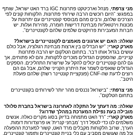
מני צרפתי
, מנהל וארכיטקט פתרונות
IGC
ברד האט ישראל, שותף
במפגש: "היום רוכשים הרבה שירותי פתרונות. הלקוחות קונים לפי
הצרכים שלהם, ורבים מהם מבוססי קונטיינרים עם יתרונות על
מכונות וירטואליות מבחינת דרישות חומרה, מהירות ועלות. יש
חברות המעבירות פרויקטים שלמים שלהם לקונטיינרים".
שאלה: האם יש ארגונים מאמצים לקונטיינרים בישראל?
מארק קארי:
"יש הבדלים בין ארצות מבחינת רגולציה, אבל כולם
עושים בגדול אותו דבר. בתחום הטלקום יש הרבה פתרונות
קנייניים, שהספקים הגדולים מוכרים ללקוחות, והם לא פתוחים, אך
גם להם קונטיינרים יכולים להקל על שרשרות התהליכים. הספקים
הגדולים שואפים לשמר את היתרון הקנייני שלהם, אבל גם הם
רוצים לדעת שה-
CNF
(פונקציית קונטיינר רשת) שלהם פועלת
היטב".
מני צרפתי:
"בישראל נכנסים מהר יותר לשירותים בקונטיינרים
בתחום הטלקום".
שאלה: מה דעתך על התקלה לאחרונה בישראל בחברת סלולר
מובילה בעת נפילת המערכת במהלך שדרוג?
מארק קארי:
"רד האט מתמחה בדיוק בסוג מקרים כאלה. אנשים
משלמים לנו כדי לטפל דרך 'מבחני קנרית' או פרוצדורות דומות.
הערך, שרוב הלקוחות מקבלים מרד האט, קשור למערכת ההפעלה
וכל מה שעושים מסביב עם כלי בניית קונטיינרים ותזמור קונטיינרים.