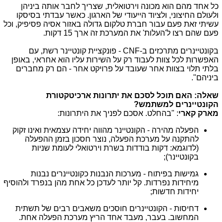
כל אחד מהם הוא מכונה וירטואלית, שצריך לחבר אותה ביניהן
ולעולם החיצוני, ולציוד הייעודי של הארגון. כאשר עבדתי בסיסקו
עשיתי זאת פעם עבור חברת טלקום גדולה באזור אסיה פסיפיק, וכל
פעם שהם רצו ל'העלות' את המערכת זה ארך 15 דקות.
בקונטיינרים מתרכזים ב-
CNF
-
פונקציית קונטיינר רשת, עם
האפשרות לכל צוות לעבוד רק על השירות עליו הוא אחראי, באופן
בלתי תלוי בצוות אחר שעובד על פרויקט אחר
-
הם רק מחברים
ביניהם".
שאלה: האם תוכל לסכם את יתרונות ארכיטקטורת
הקונטיינרים למשתמש?
מארק קארי
: "בהחלט. אסכם לפניך את היתרונות:
הפעלה מהירה - הקונטיינר מהווה יחידה עצמאית ואינו זקוק
להתקנה על מערכת הפעלה, נוצר חסכון בזמן ההפעלה
(לדוגמא: דקות בודדות בשרת וירטואלי לעומת שניות
בקונטיינר);
גמישות בפיתוח - מערכות הנבנות כקונטיינרים נבנות
מיחידות נפרדות. קל יותר לעדכן כל אחת מהן בנפרד ולהוסיף
יחידות חדשות;
דחיסות - הקונטיינרים חוסכים משאבים רבים של תשתית
המחשוב. בעבר, מעבד אחד הריץ מערכת הפעלה אחת.