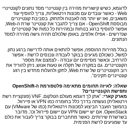
לדוגמא, כשיש קישוריות מהירה בין קונטיינרי מסד נתונים לקונטיינרי
Web
- כאשר עובדים עם מכונות וירטואליות, צריך להוסיף עוד
משאבים, ואז יש יותר מה לאבטח ולתחזק. בסביבת קונטיינרים
מבוססת
OpenShift
- אם צריך לתגבר את קונטיינר שרת ה-
Web
,
אפשר להוסיף ברגע בנוחות ובמהירות כל כמות של קונטיינרים
שנדרשים - אפילו אלפים, באופן שלכולם תהיה גישה מהירה למסד
הנתונים.
בגלל מהירות ההוספה, אפשר להתאים אותה לדרישה ברגע נתון.
למשל, כשכולם מגיעים בבוקר לעבודה ונכנסים לרשת - אפשר
להרחיב, וכאשר מסיימים יום עבודה - לצמצם את מספר
הקונטיינרים. גם במקרה של תקלה או טעות אנוש, ניתן להוריד את
רוב הקונטיינרים של שרת
Web
, לתקן ולהעלות מחדש בין רגע
קונטיינרים תקינים".
שאלה: לאיזה תחומים מתאימה פלטפורמת ה-
OpenShift
ותפישת הקונטיינרים?
מארק קארי:
"אתן לך דוגמא מעולם הטלקום.
VNF
(פונקציית רשת
וירטואלית) נעשתה בדרך כלל בחומרה כמו
VPN
או פיירוול.
בהמשך הועבר הביצוע למכונות וירטואליות (כמו של
VMware
) עם
OpenStack
. אם יש יישום
VPN
עם יישום פיירוול וכו', מדובר
בשרשרת שירותים. כאשר מתחברים בבוקר צריך לעבור את כולם
עד שמגיעים לרשת הפנימית.