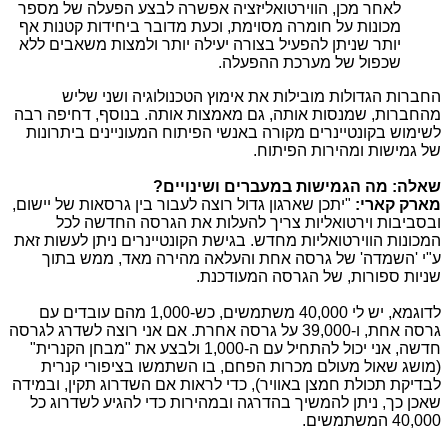
לאחר מכן, הווירטואליזציה אפשרה לבצע הפעלה של מספר
מכונות על חומרה מסוימת, וכעת מדובר ביחידות קטנות אף
יותר שניתן להפעיל בצורה יעילה יותר ולמצות משאבים ללא
שכפול של מערכת ההפעלה.
החברות הגדולות מובילות את אימוץ הטכנולוגיה ושני שליש
מהחברות, שמנסות אותה, גם מאמצות אותה. בנוסף, דחיפה רבה
לשימוש בקונטיינרים מקורה באנשי הפיתוח המעוניינים ביתרונות
של גמישות ומהירות הפיתוח.
שאלה: מה הגמישות במעברים ושינויים?
מארק קארי:
"יתכן שארגון גדול רוצה לעבור בין גרסאות של יישום,
ובסביבות וירטואליות צריך להעלות את הגרסה החדשה לכל
המכונות הווירטואליות מחדש. בגישת הקונטיינרים ניתן לעשות זאת
ע"י 'השמדה' של גרסה אחת והעלאה מהירה מאד, ממש בתוך
שניות ספורות, של הגרסה המעודכנת.
לדוגמא, יש לי 40,000 משתמשים, כש-1,000 מהם עובדים עם
גרסה אחת, ו-39,000 על גרסה אחרת. אם אני רוצה לשדרג לגרסה
חדשה, אני יכול להתחיל עם ה-1,000 ולבצע את "מבחן הקנרית"
(מושג שאול מעולם מכרות הפחם, בו השתמשו בציפורי קנרית
לבדיקת תכולת חמצן באוויר), כדי לראות אם השדרוג תקין, ובמידה
שאכן כך, ניתן להמשיך בהדרגה ובמהירות כדי להגיע לשדרוג כל
40,000 המשתמשים.