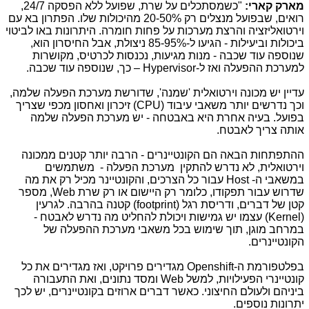
מארק קארי:
"כשמסתכלים על שרת, שפועל ללא הפסקה
24/7
,
רואים, שבפועל מנצלים רק 20-50% מהיכולות שלו. הפתרון בא עם
וירטואליזציה והרצת מערכות על פחות חומרה. היתרונות באו לביטוי
ביכולות וביעילות - הגיעו ל-85-95% ניצולת, אבל החיסרון הוא,
שנוספה עוד שכבה - מנות מגיעות, נכנסות לכרטיס, מקושרות
למערכת ההפעלה ואז ל-
Hypervisor
–
כך, שנוספה עוד שכבה.
עדיין יש מכונה וירטואלית 'שמנה', שדורשת מערכת הפעלה שלמה,
וכך נדרשים יותר משאבי עיבוד (
CPU
) זיכרון ואחסון מכפי שצריך
בפועל. בעיה אחרת היא באבטחה - יש מערכת הפעלה שלמה
אותה צריך לאבטח.
ההתפתחות הבאה הם הקונטיינרים - הרבה יותר קטנים ממכונה
וירטואלית, לא נדרש להתקין מערכת הפעלה - משתמשים
במשאבי ה-
Host
עבור כל הצרכים, והקונטיינר מכיל רק את מה
שדרוש עבור תפקודו, כלומר רק היישום או רק שרת
Web
, מספר
קטן של דברים, ודריסת רגל
(footprint)
קטנה בהרבה. לגרעין
(Kernel)
עצמו יש גמישות ויכולת להחליט מה נדרש לאבטח -
במרחב מוגן, תוך שימוש בכל משאבי מערכת ההפעלה של
הקונטיינרים.
בפלטפורמת ה-Openshift מגדירים פרויקט, ואז מגדירים את כל
קונטיינרי הפעילויות, למשל
Web
ומסד נתונים, ואת התעבורה
ביניהם ולעולם החיצוני. כאשר דברים ארוזים בקונטיינרים, יש לכך
יתרונות נוספים.