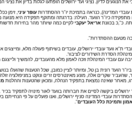
 את הנוגעים לדיון. נציגי ועד ירושלים הופתעו לגלות בדיון את נציגי ה
 עובדי המדינה), כנראה בתמיכת יו"ר ההסתדרות
עופר עיני
, זימן ככ
מתפקידה כיו"ר הוועד. העילה: בדרגתה ומתוקף תפקידה היא מנועה מ
ה. כ",כ בכוונת
אריאל יעקבי
לקיים כמה שיותר מהר בחירות חדשות 
ובה מטעם ההסתדרות".
בדי ת"א וועד עובדי ירושלים, עובדים בשיתוף פעולה מלא, ומייצגים א
מינהלת הסדרת השידורים לציבור.
בה עם עובדי המינהלת וזכה לאמון מלא מהעובדים, להמשיך ולייצגם מ
"ר הועד רונית בן טל, ומיותר לציין כמובן, שכל הטענות שהועלו בנוש
, שהעביר שקרים אלה, מונע מאינטרסים זרים ונוקט במניפולציה זולה.
לשהו, מאחר שאינה נמצאת בתפקיד הנהלה, ומכאן שהטענות וההלנות
מו
ד ירושלים ביקשה לסיים את חברותה בוועד לאור מינויה לתפקיד בכיר
דרות עובדי המדינה סניף ירושלים, ואנו פועלים על פי הנחייתם בעני
אמון ותמיכת כלל העובדים
".