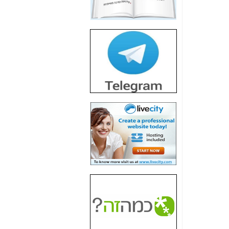
חשיפת חשד לשחיתות
הדומה לזו של "תיק
4000" אך בתחום
הסלולר -
כאן
חשיפת מה שלא
רוצים שתדעו בעניין
פריסת אנלימיטד
(בניחוח בלתי נסבל) -
כאן
חשיפה: איוב קרא
אישר לקבוצת סלקום
בדיוק מה שביבי אישר
ל-Yes ולבזק -
כאן
האם השר איוב קרא
היה צריך בכלל לחתום
על האישור, שנתן
לקבוצת סלקום? -
כאן
האם ביבי וקרא קבלו
בכלל תמורה עבור
ההטבות הרגולטוריות