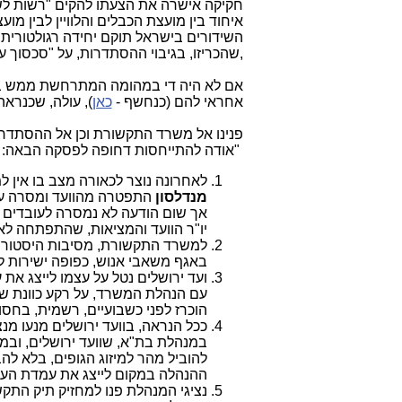
חקיקה אישרה את הצעתו להקים "רשות לשי
איחוד בין מועצת הכבלים והלוויין לבין מ
השידורים בישראל תוקם יחידה רגולטורית 
,שהכריזו, בגיבוי ההסתדרות, על "סכסוך ע
אם לא היה די במהומה המתרחשת ממש ב
אחראי להם (כנחשף -
כאן
), עולה, שכנרא
פנינו אל משרד התקשורת וכן אל ההסתד
"אודה להתייחסות דחופה לפסקה הבאה:
לאחרונה נוצר לכאורה מצב בו אין 
מנדלסון
התפטרה מהוועד ומסרה על 
אך שום הודעה לא נמסרה לעובדים בע
יו"ר הוועד והמציאות, שהתפתחה לא
למשרד התקשורת, מסיבות היסטוריות
באגף משאבי אנוש, כפופה ישירות 
ועד ירושלים נטל על עצמו לייצג את
עם הנהלת המשרד, על רקע כוונת ש
הוכרז לפני כשבועיים, רשמית, בחס
ככל הנראה, בוועד ירושלים מנעו מנ
במנהלת בת"א, שוועד ירושלים, ובמ
להוביל מהר למיזוג הגופים, בלא לה
ההנהלה במקום לייצג את עמדת העו
נציגי המנהלת פנו למחזיק תיק התק