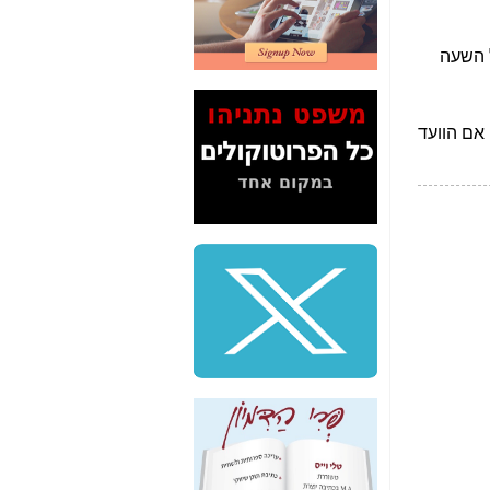
2" על תעלולי השר
משה כחלון -
כאן
המשך חשיפת הבלוף
ששמו "מהפיכת
הסלולר" ואיך מסרסים
את הנתונים לציבור -
כאן
סיכום ביקור בסיליקון
ואלי - למה 3 הגדולות
משקיעות ומפתחות
באותם תחומים -
כאן
שלמה פילבר (עד
לאחרונה מנכ"ל משרד
התקשורת) - עד
מדינה? הצחקתם
אותי! -
כאן
"יש אפליה בחקירה"?
חשיפה: למה השר
משה כחלון לא נחקר
עד היום? -
כאן