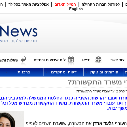
|
|
|
|
לפורטל חברות הקהילה
המייל האדום
אפלקציות האתר בסלולר
הר
English
צור קשר
וידיאו
לוח אירועים וכנסים
שאלות ותשו
פורומים וביטקוין
דעות ומחקרים
צרכנות
די משרד התקשורת?
 קרע בוועד עובדי משרד התקשורת?
רת ועובדי הרשות השנייה כנגד החלטת הממשלה למזג ביניהם
וך ועד עובדי משרד התקשורת. משרד התקשורת מכחיש מכל וכל 
שך יבוא.
העורף
גלעד ארדן
את הבשורה, שוועדת השרים לענייני