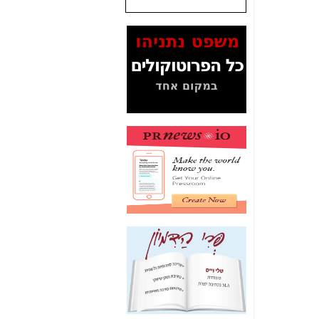
שנתנו לסלקום? -
כאן
המסמכים בנושא בזק-
Yes (תיק 4000)
מוכיחים "תפירת תיק"
לאיש הלא נכון! -
כאן
עובדות ומסמכים
המוסתרים מהציבור:
האם ביבי כשר
תקשורת עזר לקב'
בזק? -
כאן
מה מקור ה-Fake
News שהביא לתפירת
תיק לביבי והעלמת
החשודים הנכונים -
כאן
אחת הרגליים של "תיק
4000 התפור"
התמוטטה היום
בניצחון (כפול) של בזק
-
כאן
איך כתבות מפנקות