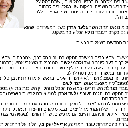
דורים מסחריים ברדיו ובטלוויזיה", שתתבסס על
ועצת הרשות השנייה. במקום שני רגולטורים לתחום
אחת. הדבר עורר מייד תסיסה בשני הגופים הללו
בודה".
ימים אלו תחת השר
גלעד ארדן
בשני המשרדים, שהוא
ה גם בקרב העובדים לא הכל עובר בשקט.
רות החדשה בשאלות הבאות:
למעשה ועד עובדים במשרד התקשורת. זה החל בכך, שחברת הוועד עו
כך הודעה ליו"ר הוועד ו
לתמי לשם
, סמנכ"לית משאבי אנוש (בתמונ
ניין זה וגם לא נקבע לה מחליף. העניין הזה כנראה הוסתר מכולם, כ
חרונה במשרד, והמפורטת להלן.
, ועד מפוצל: ועד ת"א + ועד ירושלים, בראשו עומדת
רונית בן טל
, 
לסמנכ"לית משאבי אנוש,
תמי לשם
;
 עובדי מנהלת השידורים (במועצת הכבלים והלוויין השוכנת בת"א) בס
ר התקשורת והגנת העורף
גלעד ארדן
למזג אותם לרשות השנייה (הס
ות ההסתדרות).
ציגי המנהלת (מת"א) ליטול חלק בדיונים, שיחרצו את גורלם. תחושת ה
יוחד היו"ר שלו המתיימר לייצגם, מבקש לקדם חד-צדדית את כוונת ה
בטיח את זכויותיהם. דהיינו: הם מרגישים, שיו"ר הוועד למעשה מייצג
בדים.
שורת בהסתדרות עובדי המדינה,
אריאל יעקובי
, והלינו על ההתנהלות