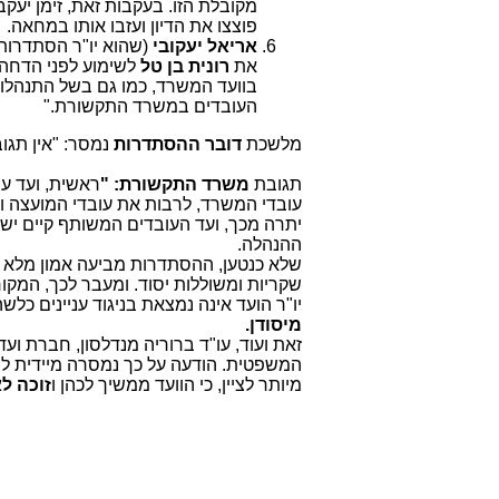
מקובלת הזו. בעקבות זאת, זימן יעקבי
פוצצו את הדיון ועזבו אותו במחאה.
אריאל יעקובי
(שהוא יו"ר הסתדרות
את
רונית בן טל
לשימוע לפני הדחה 
בוועד המשרד, כמו גם בשל התנהלות
העובדים במשרד התקשורת."
מלשכת
דובר ההסתדרות
נמסר: "אין תג
תגובת
משרד התקשורת: "
ראשית, ועד עו
עובדי המשרד, לרבות את עובדי המועצה ו
יתרה מכך, ועד העובדים המשותף קיים ישי
ההנהלה.
שלא כנטען, ההסתדרות מביעה אמון מלא ביו
שקריות ומשוללות יסוד. ומעבר לכך, המקור
יו"ר הועד אינה נמצאת בניגוד עניינים כ
מיסודן.
זאת ועוד, עו"ד ברוריה מנדלסון, חברת וע
המשפטית. הודעה על כך נמסרה מיידית להסת
מיותר לציין, כי הוועד ממשיך לכהן ו
זוכה ל