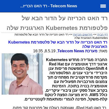
Telecom News - רד האט הכריז...
רד האט הכריזה על הדור הבא של
פלטפורמת Kubernetes הארגונית שלה
דף הבית
>>
חידושים הכרזות
>> רד האט הכריזה על הדור הבא של פלטפורמת
Kubernetes הארגונית שלה
רד האט הכריזה על הדור הבא של פלטפורמת
Kubernetes
הארגונית שלה
מאת:
מערכת
Telecom News
,
8.5.19, 16:35
החברה מגדירה מחדש
Kubernetes
ארגוני דרך אוטומציה עם
Red Hat
OpenShift 4
המפשטת פריסות ענן
היברידי וריבוי עננים.
הפלטפורמה
מקדמת פרודוקטיביות מפתחים תוך
צמצום מורכבויות תפעוליות עם
אוטומציה בנויה בתוכה. הזמינות
בקרוב אצל ספקי ענן ציבורי עיקריים,
כולל
AWS
. היא מציעה הפצת לינוקס
קלת-משקל, חסינה לגמרי ומותאמת לקונטיינרים.
רד האט (
Red Hat
), שעוסקת בעולם של פתרונות קוד פתוח,