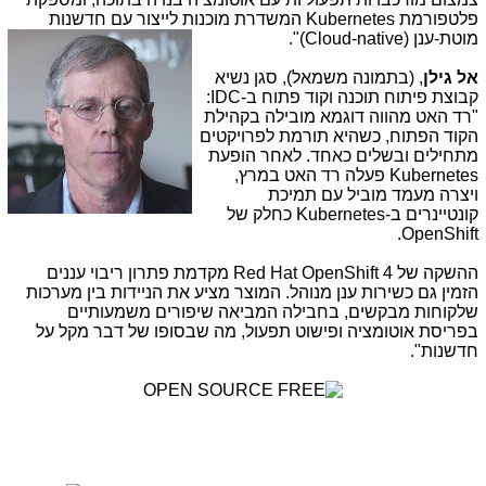
פלטפורמת
Kubernetes
המשדרת מוכנות לייצור עם חדשנות
מוטת-ענן (
Cloud-native
)".
אל גילן
, (בתמונה משמאל), סגן נשיא
קבוצת פיתוח תוכנה וקוד פתוח ב-
IDC
:
"רד האט מהווה דוגמא מובילה בקהילת
הקוד הפתוח, כשהיא תורמת לפרויקטים
מתחילים ובשלים כאחד. לאחר הופעת
Kubernetes
פעלה רד האט במרץ,
ויצרה מעמד מוביל עם תמיכת
קונטיינרים ב-
Kubernetes
כחלק של
.
OpenShift
ההשקה של
Red Hat OpenShift 4
מקדמת פתרון ריבוי עננים
הזמין גם כשירות ענן מנוהל. המוצר מציע את הניידות בין מערכות
שלקוחות מבקשים, בחבילה המביאה שיפורים משמעותיים
בפריסת אוטומציה ופישוט תפעול, מה שבסופו של דבר מקל על
חדשנות".