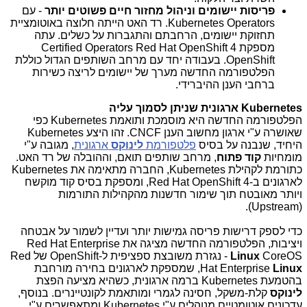
פריסות יישומים וניהול מחזור חיים פשוטים יותר
- עם
Kubernetes Operators
. רד האט הייתה חלוצה באוטומציית
תחזוקת יישומים, הרחבתם והתגברות על כשלים. עתה
מספקת
Red Hat OpenShift 4
Certified Operators
OpenShift
. בעבודה יחד עם מרחב השותפים הגדול כוללת
הפלטפורמה החדשה מערך של יישומים לריצה כשירות
ברחבי הענן ההיברידי.
Kubernetes
ארגונית שניתן לסמוך עליה
הפלטפורמה החדשה היא מוסמכת ותואמת
Kubernetes
כפי
שאושרה ע"י ארגון מחשוב הענן
CNCF
. זהו היצע
Kubernetes
היחיד, שנבנה על בסיס
פלטפורמת
לינוקס
ארגונית
, מגובה ע"י
מומחיות
קוד פתוח
, מרחב שותפים תואם, וההובלה של רד האט.
כתורמת לקהילת
Kubernetes
, החברה מתאימה את
Kubernetes
לארגונים ב-
Red Hat OpenShift 4
, ומספקת בסיס קוד מוקשח
ויותר מאובטח תוך שימור חדשנות מהקהילות התורמות
).
Upstream
(
כדי לספק דרישות פריסה גמישות יותר ועדיין לשמור על אבטחה
ויציבות, הפלטפורמה החדשה מציגה את
Red Hat Enterprise
CoreOS
Linux
- נגזרת משובצת ספציפית ל-
OpenShift
של
Red
Linux
Hat Enterprise
, שמספקת לארגונים בחירה מורחבת
בהטמעת
Kubernetes
ברמה ארגונית, כשהיא מציעה הפצת
לינוקס
קלת-משקל, חסינה לגמרי ומותאמת לקונטיינרים. בנוסף,
עדכונים אוטומטיים מנוהלים ע"י
Kubernetes
ומתאפשרים ע"י