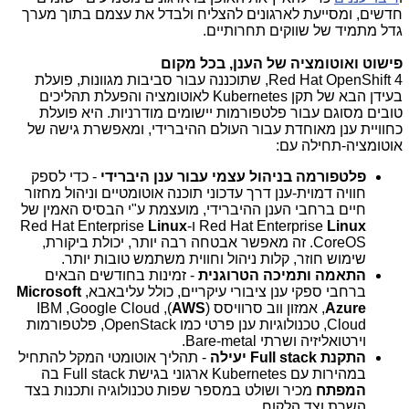
חדשים, ומסייעת לארגונים להצליח ולבדל את עצמם בתוך מערך
גדל מתמיד של שווקים תחרותיים.
פישוט ואוטומציה של הענן, בכל מקום
Red Hat OpenShift 4
, שתוכננה עבור סביבות מגוונות, פועלת
בעידן הבא של תקן
Kubernetes
לאוטומציה והפעלת תהליכים
טובים מסוגם עבור פלטפורמות יישומים מודרניות. היא פועלת
כחוויית ענן מאוחדת עבור העולם ההיברידי, ומאפשרת גישה של
אוטומציה-תחילה עם:
פלטפורמה בניהול עצמי עבור ענן היברידי
- כדי לספק
חוויה דמוית-ענן דרך עדכוני תוכנה אוטומטיים וניהול מחזור
חיים ברחבי הענן ההיברידי, מועצמת ע"י הבסיס האמין של
Linux
Red Hat Enterprise
ו-
Linux
Red Hat Enterprise
CoreOS
. זה מאפשר אבטחה רבה יותר, יכולת ביקורת,
שימוש חוזר, קלות ניהול וחווית משתמש טובות יותר.
התאמה ותמיכה הטרוגנית
-
זמינות בחודשים הבאים
ברחבי ספקי ענן ציבורי עיקריים, כולל עליבאבא,
Microsoft
Azure
, אמזון ווב סרוויסס (
AWS
),
Google Cloud
,
IBM
Cloud
, טכנולוגיות ענן פרטי כמו
OpenStack
, פלטפורמות
וירטואליזיה ושרתי
Bare-metal
.
התקנת
Full stack
יעילה
- תהליך אוטומטי המקל להתחיל
במהירות עם
Kubernetes
ארגוני בגישת
Full stack
בה
המפתח
מכיר ושולט במספר שפות טכנולוגיה ותכנות בצד
השרת וצד הלקוח.