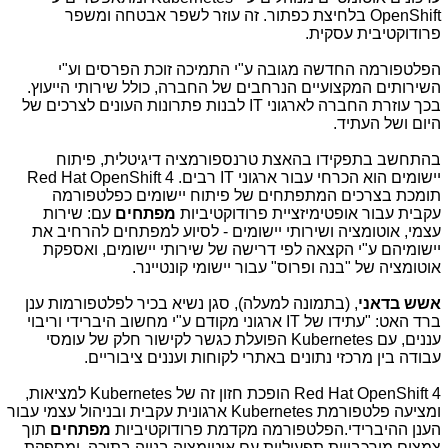
OpenShift
בלחיצת כפתור. זה עוזר לשפר אבטחה ומשפר
פרודוקטיבית עסקית.
הפלטפורמה החדשה מגובה ע"י התמיכה זוכת הפרסים וע"י
השירותים המקצועיים הנרחבים של החברה, כולל שירותי הייעוץ.
בכך עוזרת החברה לארגוני
IT
לבנות פתרונות העונים לצרכים של
היום ושל העתיד.
בהתחשב בתפקידו בהאצת טרנספורמציה דיגיטלית, פיתוח
יישומים הוא הכרחי עבור ארגוני
IT
רבים.
Red Hat OpenShift 4
תומכת בצרכים המתפתחים של פיתוח יישומים כפלטפורמה
עקבית עבור אופטימיזציית פרודוקטיביות
מפתחים
עם: שירות
עצמי, אוטומציה ושירותי יישומים - לסיוע למפתחים להרחיב את
יישומיהם ע"י הקצאה לפי דרישה של שירותי יישומים, ואספקת
אוטומציה של "בנה ופרוס" עבור יישומי קונטיינר.
אשש בדאני
, (בתמונה למעלה), סגן נשיא בכיר לפלטפורמות ענן
ברד האט: "עתידו של
IT
ארגוני מקודם ע"י מחשוב היברידי וריבוי
עננים, עם
Kubernetes
הפועלת כגשר לקישור חלק של עומסי
עבודה בין מרכזי נתונים באתרי לקוחות ועננים ציבוריים.
Red Hat OpenShift 4
הופכת חזון זה של
Kubernetes
למציאות,
ומציעה פלטפורמת
Kubernetes
ארגונית עקבית ובניהול עצמי עבור
הענן ההיברידי.הפלטפורמה מקדמת פרודוקטיביות
מפתחים
תוך
צמצום מורכבויות תפעוליות עם אוטומציה בנויה בתוכה, ומספקת