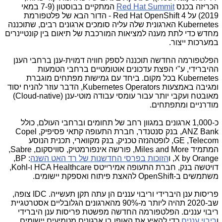
הכריזה בכנס
Red Hat Summit
המתקיים בבוסטון (7-9 במאי
2019) על
Red Hat OpenShift 4
- הדור הבא של פלטפורמת
Kubernetes
הארגונית שלה עליה סומכים ארגונים רבים, שתוכננה
מחדש כדי לתת מענה למציאות המורכבת של תיאום בין קונטיינרים
במערכות ייצור.
הפלטפורמה החדשה תוכננה לספק חוויה דמוית-ענן ברחבי הענן
ההיברידי, ע"י הפצת עדכונים אוטומטיים ברחבי הטמעות
Kubernetes
בכל מקום. ביחד עם גמישות מפתחים מוגברת
ומגיבה באמצעות
Operators
Kubernetes
, הדבר עוזר להניח יסוד
מאובטח ועקבי יותר עבור עומסי עבודה מוטי-ענן (
Cloud-native
)
מודרניים ומתפתחים.
כ-1,000 ארגונים במגוון רחב של תחומים וברחבי העולם, כולל
ANZ Bank
, בנק סנטנדר, חברת התעופה קתאי פסיפיק,
Copel
Telecom
,
GE
, לופטהנזה טכניק, בנק מקווארי, תכנית הנוסע
המתמיד
Miles and More
, פורשה אינפורמטיק, סוויסקום,
Sabre
,
X by Orange
, ו
הזוכות בפרסי החדשנות של רד האט השנה
:
BP
,
דויטשה בנק, חברת התעופה אמירייטס
HCA Healthcare
ו-
Kohl
,
משתמשים ב-
OpenShift
להאצת פיתוח ואספקת יישומים.
פריסות ענן היברידי וריבוי עננים הן עתה תקן תעשייה.
IDC
צופה,
שב-2020 תהיה ליותר מ-90% מהארגונים הגלובליים אסטרטגיית
ריבוי עננים. הפלטפורמה החדשה מפשטת פריסות ענן היברידי
ו
ריבוי עננים
כדי להאיץ את האופן בו ארגונים מטמיעים יישומים