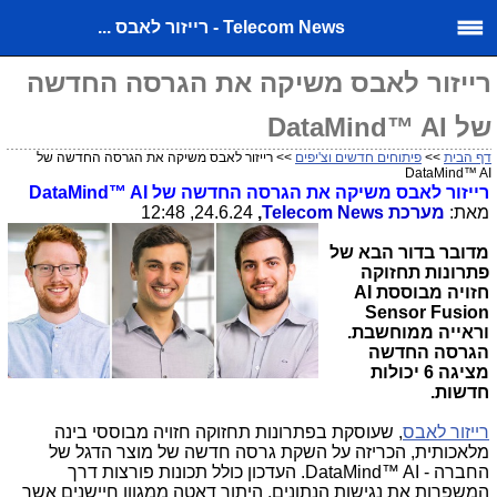
Telecom News - רייזור לאבס ...
רייזור לאבס משיקה את הגרסה החדשה
של DataMind™ AI
דף הבית
>>
פיתוחים חדשים וצ'יפים
>> רייזור לאבס משיקה את הגרסה החדשה של
DataMind™ AI
רייזור לאבס משיקה את הגרסה החדשה של
DataMind™ AI
מאת:
מערכת
Telecom News
,
24.6.24, 12:48
מדובר בדור הבא של
פתרונות תחזוקה
חזויה מבוססת
AI
Sensor Fusion
וראייה ממוחשבת
.
הגרסה החדשה
מציגה 6 יכולות
חדשות.
רייזור לאבס
, שעוסקת בפתרונות תחזוקה חזויה מבוססי בינה
מלאכותית, הכריזה על השקת גרסה חדשה של מוצר הדגל של
החברה -
DataMind™ AI
. העדכון כולל תכונות פורצות דרך
המשפרות את נגישות הנתונים, היתוך דאטה ממגוון חיישנים אשר