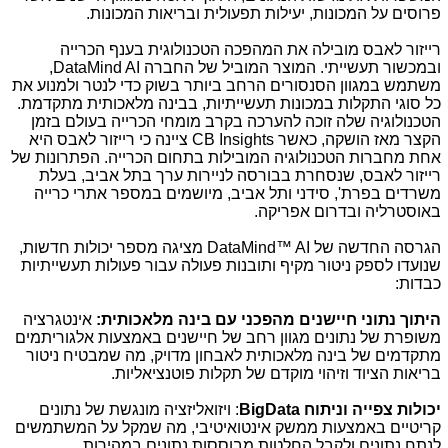
פרוסים על המכונות, יעילות תפעולית ובריאות המכונות.
רייזור לאבס מובילה את המהפכה הטכנולוגית בענף הכרייה
ובמכשור תעשייתי. המוצר המוביל של החברה
DataMind AI
,
משתמש במגוון הסנסורים הרחב ביותר בשוק כדי לנטר ולמנוע את
כל סוגי התקלות במכונות תעשייתיות, בבינה מלאכותית מתקדמת.
הטכנולוגיה שלה זוכה להערכה בקרב מומחי הכרייה בעולם בזמן
הקצר מאז הושקה, כאשר
CB Insights
ציינה כי רייזור לאבס היא
אחת מחברות הטכנולוגיה המובילות בתחום הכרייה. הפתרונות של
רייזור לאבס, שנסחרת בבורסה לניירות ערך בתל אביב, בעלת
משרדים בפרת', סידני ותל אביב, מיושמים במספר אתרי כרייה
באוסטרליה ובדרום אפריקה.
הגרסה החדשה של
DataMind™ AI
מציגה מספר יכולות חדשות,
שנועדו לספק ניטור מקיף ותובנות פעולה עבור פעולות תעשייתיות
כבדות:
היתוך נתוני חיישנים מהפכני עם בינה מלאכותית:
אינטגרציה
משופרת של נתונים מגוון רחב של חיישנים באמצעות אלגוריתמים
מתקדמים של בינה מלאכותית לאבחון מדויק, מה שמבטיח ניטור
בריאות הציוד וזיהוי מוקדם של תקלות פוטנציאליות.
יכולות צפייה וניתוח
BigData
: ויזואליזציה מונגשת של נתונים
קריטיים באמצעות ממשק אינטואיטיבי, מה שמקל על המשתמשים
לנתח נתונים ולקבל החלטות מבוססות נתונים במהירות.