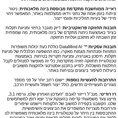
ראייה ממוחשבת מתקדמת מבוססת בינה מלאכותית:
ניטור
וניתוח בזמן אמת של נתוני וידאו ממצלמות באתר, המאפשר זיהוי
מיידי של בעיות תהליכיות ופגמי ייצור.
תובנות תחזוקה פרואקטיביות
: דיוק מוגבר בחיזוי ומניעת תקלות
בציוד באמצעות ניתוח מתקדם של בינה מלאכותית, מה שמפחית
זמן השבתה לא מתוכנן ועלויות תחזוקה.
תובנות עסקיות
:™
DataMind AI
כוללת כעת יכולות משופרות
המזהות ומנתחות מגמות מאקרו, כמו ההשפעה הכלכלית של מניעת
תקלות, חיסכון באנרגיה, ומניעת תקריות בטיחות. באמצעות
טכנולוגיית תחזוקה חזויה מתקדמת, כלי זה מאפשר למנהלים לקבל
החלטות מושכלות, לסייע בתכנון אסטרטגי ולהקצות משאבים
ביעילות לשיפור ביצועים ובטיחות באתר.
התרחבות לתעשיות נוספות
: יישום רחב יותר על פני מספר
מגזרים תעשייתיים חדשים, כולל ייצור חשמל ותעשיית הרכב.
רז רודיטי
, מנכ"ל רייזור לאבס: “העדכון האחרון שלנו, גרסה 3.1,
מייצג צעד משמעותי קדימה בהענקת ערך יוצא דופן למשתמשים
שלנו. הקשבנו בקפידה למשוב של הלקוחות ויישמנו שיפורים
והרחבות מוצריות המשפרים את הביצועים והשימושיות.
ההתבססות בין היתר על טכנולוגיית בינה מלאכותית מאפשרת לנו
ללמד את המערכת, לזהות תקלות חדשות ופגמי ייצור במהירות