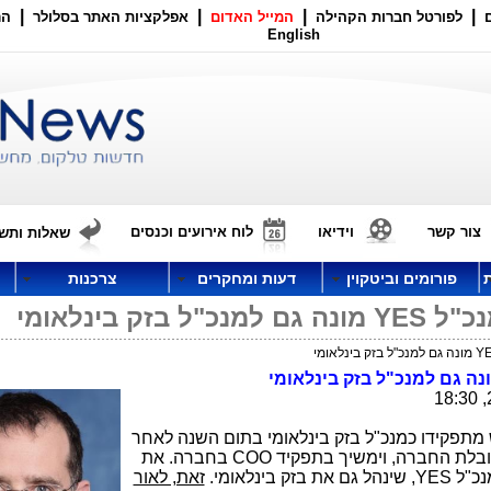
|
|
|
|
לפורטל חברות הקהילה
המייל האדום
אפלקציות האתר בסלולר
הר
English
צור קשר
וידיאו
לוח אירועים וכנסים
שאלות ותשו
פורומים וביטקוין
דעות ומחקרים
צרכנות
ק בינלאומי
נה גם למנכ"ל בזק בינלאומי
ש מתפקידו כמנכ"ל בזק בינלאומי בתום השנה לאחר
COO
בחברה. את
נכ"ל
YES
, שינהל גם את בזק בינלאומי.
זאת, לאור