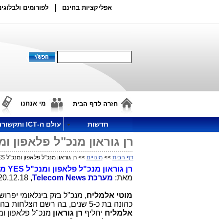
|
אפליקציות בחינם
לפורומים ולבלוגים
מי אנחנו
חזרה לדף הבית
חדשות
עולם ה-ICT ותקשורת
רן גוראון מנכ"ל פלאפון ומנכ"ל YES מונה גם למנכ"ל בז
דף הבית
>>
מינויים
>> רן גוראון מנכ"ל פלאפון ומנכ"ל YES מונה גם למנכ"ל בזק בינלאומי
רן גוראון
מנכ"ל פלאפון ומנכ"ל
YES
מו
מאת:
מערכת
Telecom News
, 20.12.18, 18:30
מוטי אלמליח
, מנכ"ל בזק בינלאומי יפרו
כהונה בת כ-5 שנים, בה רשם הצלחות בהובלת החברה, וימשיך בתפקיד
אלמליח
יחליף
רן גוראון
מנכ"ל פלאפון ומ