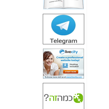
חשיפת חשד לשחיתות
הדומה לזו של "תיק
4000" אך בתחום
הסלולר -
כאן
חשיפת מה שלא
רוצים שתדעו בעניין
פריסת אנלימיטד
(בניחוח בלתי נסבל) -
כאן
חשיפה: איוב קרא
אישר לקבוצת סלקום
בדיוק מה שביבי אישר
ל-Yes ולבזק -
כאן
האם השר איוב קרא
היה צריך בכלל לחתום
על האישור, שנתן
לקבוצת סלקום? -
כאן
האם ביבי וקרא קבלו
בכלל תמורה עבור
ההטבות הרגולטוריות