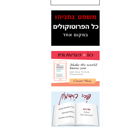
שנתנו לסלקום? -
כאן
המסמכים בנושא בזק-
Yes (תיק 4000)
מוכיחים "תפירת תיק"
לאיש הלא נכון! -
כאן
עובדות ומסמכים
המוסתרים מהציבור:
האם ביבי כשר
תקשורת עזר לקב'
בזק? -
כאן
מה מקור ה-Fake
News שהביא לתפירת
תיק לביבי והעלמת
החשודים הנכונים -
כאן
אחת הרגליים של "תיק
4000 התפור"
התמוטטה היום
בניצחון (כפול) של בזק
-
כאן
איך כתבות מפנקות