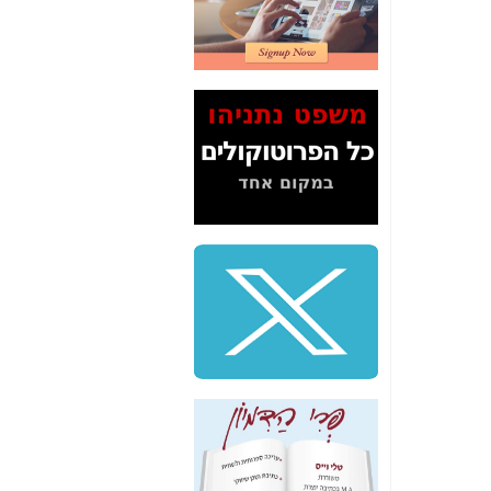
2" על תעלולי השר
משה כחלון -
כאן
המשך חשיפת הבלוף
ששמו "מהפיכת
הסלולר" ואיך מסרסים
את הנתונים לציבור -
כאן
סיכום ביקור בסיליקון
ואלי - למה 3 הגדולות
משקיעות ומפתחות
באותם תחומים -
כאן
שלמה פילבר (עד
לאחרונה מנכ"ל משרד
התקשורת) - עד
מדינה? הצחקתם
אותי! -
כאן
"יש אפליה בחקירה"?
חשיפה: למה השר
משה כחלון לא נחקר
עד היום? -
כאן