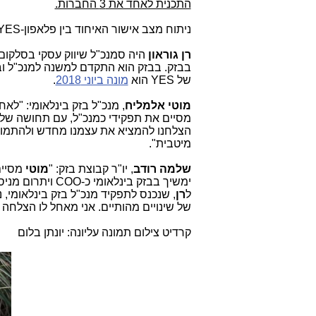
התכנית לאחד את 3 החברות.
ניתוח מצב אישור האיחוד בין פלאפון-
YES
רן גוראון
של
YES
הוא
מונה ביוני 2018
.
מוטי אלמליח
מסיים את תפקידי כמנכ"ל, עם תחושה של ג
הצלחנו להמציא את עצמנו מחדש ולהתמודד
מיטבית".
שלמה רודב
, יו"ר קבוצת בזק: "
מוטי
מסיים
ימשיך בבזק בינלאומי כ-
COO
ויתרום מניס
ל
רן
, שנכנס לתפקיד מנכ"ל בזק בינלאומ
של שינויים מהותיים. אני מאחל לו הצלחה 
קרדיט צילום תמונה עליונה: יונתן בלום