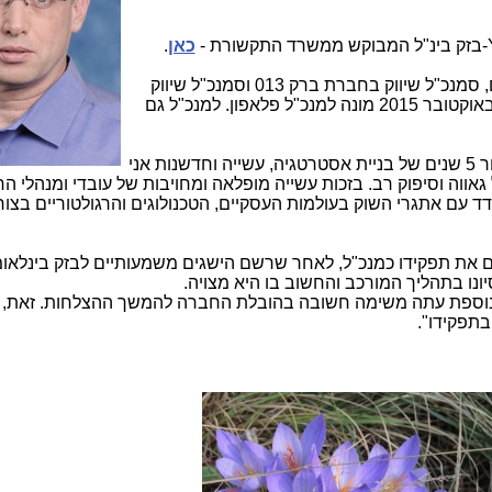
-בזק בינ"ל המבוקש ממשרד התקשורת -
כאן
.
היה סמנכ"ל שיווק עסקי בסלקום, סמנכ"ל שיווק בחברת ברק 013 וסמנכ"ל שיווק
בבזק. בבזק הוא התקדם למשנה למנכ"ל ובאוקטובר 2015 מונה למנכ"ל פלאפון. למנכ"ל גם
, מנכ"ל בזק בינלאומי: "לאחר 5 שנים של בניית אסטרטגיה, עשייה וחדשנות אני
אווה וסיפוק רב. בזכות עשייה מופלאה ומחויבות של עובדי ומנהלי ה
 עם אתגרי השוק בעולמות העסקיים, הטכנולוגים והרגולטוריים בצור
 את תפקידו כמנכ"ל, לאחר שרשם הישגים משמעותיים לבזק בינלאומי
יונו בתהליך המורכב והחשוב בו היא מצויה.
י, נוספת עתה משימה חשובה בהובלת החברה להמשך ההצלחות. זאת,
בתפקידו".