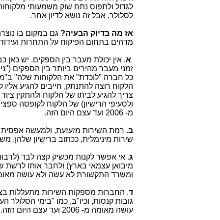
לגדול ולתפוס נתח שוק משמעותי מלקוחות 
לסלולר, אבל זה נושא לדיון אחר.
אז מה בדיוק הבעיה?
גם במקום בו נוצרה
מדהים בתחום הפיקוח על התחרות ועידודה
א
. אין יכולת מעבר בין הספקים. יש כאן
זמני מעבר מהירים ביותר בין הספקים ("נ
כל חברה "לוכדת" את הלקוחות שלה" ב"מל
הלקוח רוצה להתנתק, חייבים להגיע אליו ל
צריך להגיע לביתו של הלקוח ולהתקין ציו
ולסעיפי הרישיון) של הלקוח לקופסה ספצ
מ- 2006 ועד עצם היום הזה.
ב
שירות מינימלית, ככתוב ברישיון שלהן. משרד התקשור
ג
. אי אפשר לקנות מכשיק קצה לבד (לרבות
מיבואן עצמאי בארץ) ולחבר אותו לרשת של
ומשרד התקשורת לא עשה ולא עושה מאומה מ- 2006 ועד עצם הי
ד
. החברות מספקות השירות מתעללות בצרכ
גובות קנסות, וכיו"ב, כמו "בימי הסלולר 
עושה מאומה מ- 2006 ועד עצם היום הזה. ​