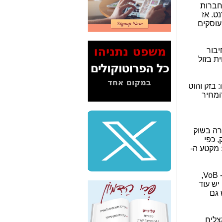
חברות
2" על תעלולי השר
ט. אז
משה כחלון -
כאן
 10 שנים את הצורך ברישיון ISP, לא היינו עוסקים
המשך חשיפת הבלוף
ששמו "מהפיכת
יבור
הסלולר" ואיך מסרסים
התקשורת הקווית בזול
את הנתונים לציבור -
כאן
 בזק והוט
סיכום ביקור בסיליקון
המחיר
ואלי - למה 3 הגדולות
משקיעות ומפתחות
באותם תחומים -
כאן
ורה בשוק
שלמה פילבר (עד
, כפי
לאחרונה מנכ"ל משרד
מקטע ה-
התקשורת) - עד
מדינה? הצחקתם
אותי! -
כאן
תחום ה- VoB נמצא בתחרות לכאורה חופשית מ- 2006, כך שנצבר מספיק ניסיון כדי לנתח מה קרה בשוק זה. ב- VoB,
ברות מספקות שירות מתחרה בבזק והוט בתחום הטלפוניה. המובילות בתחום: 012-סמייל ונטוויז'ן-013. יש עוד
"יש אפליה בחקירה"?
 גם
חשיפה: למה השר
משה כחלון לא נחקר
עד היום? -
כאן
 מצליח