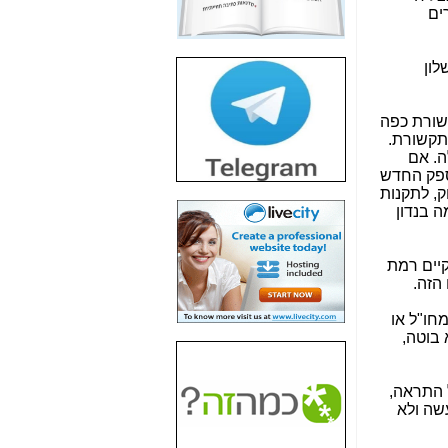
ים
חשיפת חשד לשחיתות
הדומה לזו של "תיק
4000" אך בתחום
לון
הסלולר -
כאן
חשיפת מה שלא
קשורת כפה
רוצים שתדעו בעניין
התקשורת.
פריסת אנלימיטד
ה. אם
(בניחוח בלתי נסבל) -
הספק החדש
כאן
ק, לתקנות
 בנדון
חשיפה: איוב קרא
אישר לקבוצת סלקום
בדיוק מה שביבי אישר
, ולמעשה אפסית ובלתי נסבלת. איש אינו כופה על החברות מספקות השירות ב- VoB לקיים רמת
ל-Yes ולבזק -
כאן
האם השר איוב קרא
חו"ל או
היה צריך בכלל לחתום
 בוטה,
על האישור, שנתן
לקבוצת סלקום? -
כאן
 התראה,
האם ביבי וקרא קבלו
עשה ולא
בכלל תמורה עבור
ההטבות הרגולטוריות
שנתנו לסלקום? -
כאן