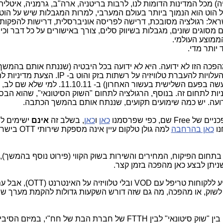
ה) מכל המדינות הדומות לנו, לרבות בריטניה, ארה"ב, גרמניה, איטליה
ל הוט הוא הנמוך ביותר בעולם המערבי, למרות המגבלות שיש על הוט
ראל: רגולציה מסובכת, דרישה לפריסה אוניברסלית, דרישות להפקות
 מסוגים שונים, מגבלות בשיווק סלים, צורך באישורים על כל דבר וכיו
 יותר מדי.
פכה הזו לא ידועה. היא לא ידועה בכל היבטיה (שננתח אותם בהמשך)
נתייחס כאן להיבט אחד מרכזי: הרגולציה והעלויות להעברת טלוויזיה על רשתות בזק
בפעם האחרונה (למעשה בפעם השלישית בעשור האחרון) ב- 0.11
 מה המדיניות לתחום זה. בנוסף, הרגולציה לתחום "השוק הסיטונאי", שהוא הב
 ידועה. יש כמה שימועים תקועים, שננתח אותם בהמשך הכתבה.
 כפי שפרסמנו
כאן
ו
כאן
, בשלב זה
אינם
ישימים ל
נו
כאן בהרחבה
למה גולן טלקום עיין אינה מספקת שירותי OTT בישראל, וגם
בתחום הפיקוח, המחירים והשירות בשוק הקווי (פירוט נוסף בהמשך)
שניתן לבצע כאן מהפכה בזמן קצר.
מכאן, שגולן טלקום יכולה, לכל היותר, להציע ללקוחות טרי
ה לשוק, או מהפכה, מה גם שזה דורש השקעות גדולות להקמת מערך שיר
. ממילא משרד התקשורת יצטרך להחליט בין "שוק סיטונאי" לבין FTTH של חברת הבת של חח"י,