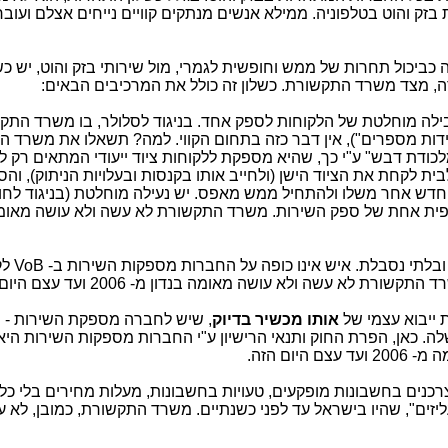
בזק והוט בטלפוניה. ממילא אנשים מנתקים קוויים נייחים אצלם ועובר
 כביכול תחרות של ממש וחופשית לגמרי, מול שירותי בזק והוט, יש כש
, מצד משרד התקשורת. כשלון זה כולל את המרכיבים הבאים:
 כבילה מוחלטת של הלקוחות לספק אחד. בניגוד לסלולר, בו משרד הת
יידות מספרים"), אין דבר כזה בתחום הקווי. למה? תשאלו את משרד 
כודת דבש" ע"י כך, שהיא מספקת ללקוחות ציוד ייעודי המתאים רק ל
בית לקחת את הציוד הישן (ולחייב אותו בקנסות ובעלויות הניתוק), ו
ד חדש אחר משלו ולהתחיל ממש מאפס. יש נעילה מוחלטת (בניגוד לחו
יפית אחת של ספק השירות. משרד התקשורת לא עשה ולא עושה מאומה
. רמת השירות מזעזעת
ת לא עשה ולא עושה מאומה בנדון מ- 2006 ועד עצם היום הזה.
 ייבוא עצמי של
אותו מכשיר בדיוק
,
שיש לחברה מספקת השירות - מ
ה. כאן, הפרת החוק ותנאי הרישיון ע"י החברות מספקות השירות היא
ום הזה.
נים בחשבונות מופקעים, טעויות בחשבונות, מעלות מחירים בלי כל
העליזים", שהיו בישראל עד לפני כשנתיים. משרד התקשורת, כמובן, לא 