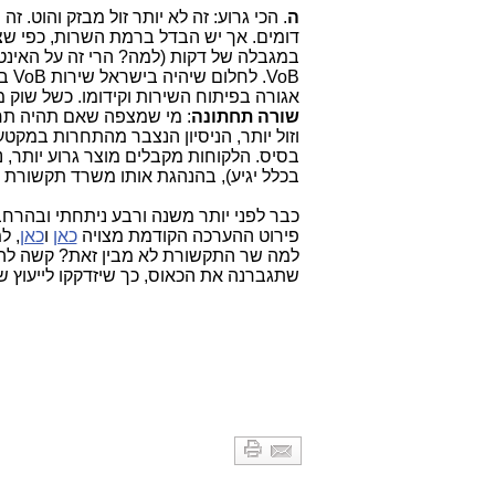
ה
דומים. אך יש הבדל ברמת השרות, כפי ש
במגבלה של דקות (למה? הרי זה על האינט
אגורה בפיתוח השירות וקידומו. כשל שוק 
שורה תחתונה
: מי שמצפה שאם תהיה תחרות
בסיס. הלקוחות מקבלים מוצר גרוע יותר, נח
בכלל יגיע), בהנהגת אותו משרד תקשורת כושל, שפתח 
כבר לפני יותר משנה ורבע ניתחתי ובהרחב
פירוט ההערכה הקודמת מצויה
כאן
ו
כאן
, ל
למה שר התקשורת לא מבין זאת? קשה להבי
שתגברנה את הכאוס, כך שיזדקקו לייעוץ ש