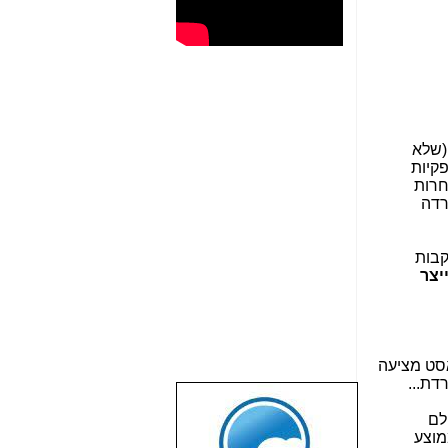
לף, לבצע ניסוי טכנולוגי ל- 100 לקוחות (שלא
 לפניה ספקיות
חרות
רדה
פס הרחב): "בעקבות
יצר
סט מציעה
שבוע טוב לכל
לם
הגולשים באשר
חיר התשתית + האינטרנט בישראל נמוך בכ- 45% מהממוצע
הם!!!