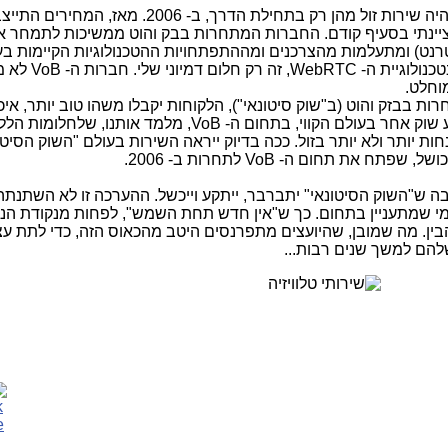
. הכי גרוע: זה לא יותר זול מבזק והוט. זה היה שירות זול מהן רק בתחילת הדרך, ב- 06
ציינתי בסעיף קודם. החברות המתחרות בבק והוט ממשיכות לתמחר א
רנט) ומתעלמות מהצרכנים ומההתפתחויות ההטכנולוגיות הקיימות בע
VoB. לחלום שיהיה בישראל שירות VoB בטכ
מוחלט.
 בבזק והוט (ב"שוק סיטונאי"), הלקוחות יקבלו משהו טוב יותר, איכו
וזול יותר, הניסיון הנצבר מהתחרות במקטע שוק אחר בעולם הקווי, בתחום ה- VoB, מלמד אותנו,
ות יותר ולא יותר בזול. ככה בדיוק ייראה השירות בעולם "השוק הסיטו
את תחום ה- VoB לתחרות ב- 2006.
ה ש"השוק הסיטונאי" יתברבר, ייתקע וייכשל. ההערכה זו לא השתנתה 
מי שמתעניין בתחום. כך ש"אין חדש תחת השמש", לפחות מנקודת הני
ן. מה שמובן, שהיועצים מתפרנסים היטב מהכאוס הזה, כדי לתת עצ
להם למשך שנים רבות...