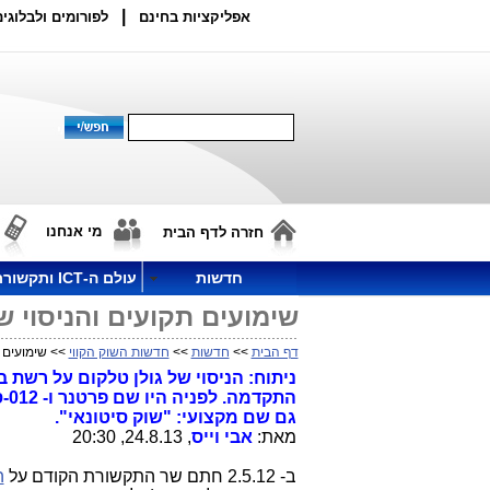
|
אפליקציות בחינם
לפורומים ולבלוגים
מי אנחנו
חזרה לדף הבית
חדשות
עולם ה-ICT ותקשורת
שימועים תקועים והניסוי 
דף הבית
>>
חדשות
>>
חדשות השוק הקווי
>> שימועים ת
הת
גם שם מקצועי: "שוק סיטונאי".
מאת:
אבי וייס
, 24.8.13, 20:30
ב- 2.5.12 חתם שר התקשורת הקודם על
ה