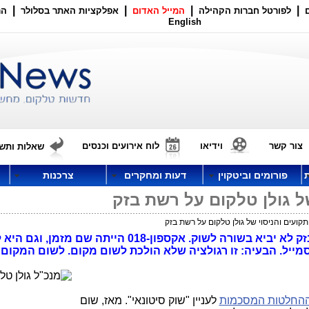
|
|
|
|
לפורטל חברות הקהילה
המייל האדום
אפלקציות האתר בסלולר
הר
English
צור קשר
וידיאו
לוח אירועים וכנסים
שאלות ותשו
פורומים וביטקוין
דעות ומחקרים
צרכנות
של גולן טלקום על רשת בזק
קועים והניסוי של גולן טלקום על רשת בזק
ניתוח: הניסוי של גולן טלקום על רשת בזק לא יביא בשורה לשוק. אקספון-018 הייתה שם מזמן, וג
קדמה. לפניה היו שם פרטנר ו- 012-סמייל. הבעיה: זו רגולציה שלא הולכת לשום מקום. לשום המ
החלטות המסכמות
לעניין "שוק סיטונאי". מאז, שום