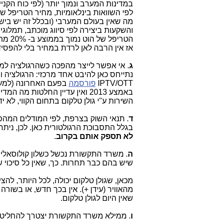
במדינות המערב ונמוך יותר (לפי כוח הקניי
לפי השוואות בינלאומיות, מחיר הטריפל ש
מה שאין בעולם המערבי (ובכלל זה יש ביש
והשקעות ביצירה לפי סיווג מוכתב, תמלוגים
הטריפל של הוט נמוך בממוצע ב- 20% מהממוצע העולמי.
אז אין הרבה לאן לרדת במחיר בלי להפסיד
ג
. אי אפשר לייצר מהפכה כשהרגולציה למה
IPTV/OTT
פורסמה
באמצע 2013 ואין עדיין החלטות
השירות ע"י גולן טלקום בתחום הקווי, לא
ד
. תנאי השוק בצרפת, לפי המודלים המהפכניים של Free שם,
בגלל התסבוכת הרגולטורית כאן. לכן, ניתח
לא תספק אותם בקרוב
.
ה
. משרד התקשורת נכשל כשלון קולוסאלי 
שיש בהם כבר תחרות. כך, שאין כל סיכוי 
מהאוויר (עידן +). אין בכך חדש, או בשור
שאין היום לגולן טלקום.
ו