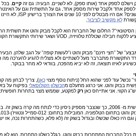
וישלם לספק אחד (אותו ספק), לא לשניים. הבעיה: גם זה
קיים
. בכל 
 לספק אחד ולקבל שירות מספק אחד, גם על התשתית וגם על האינטרנ
בשביל זה מתברברים כבר למעלה מ- 10 שנים? אם היו מבטלים לפני
קשורת
לא מקשיב לציבור
.
 הסיטונאי"? החלום של החברות הוא לקבל מבזק והוט את תשתית הח
. ממש בזול. אז אפשר יהיה להציע ללקוח חבילה שכוללת טלוויזיה, VOD ושאר שירותי 
מבצע" של "חצי חינם" מבזק והוט ו"לעשות קופה" על הגב שלהן. הבעיה:
שרד התקשורת מתברבר מעל לשנתיים ולא מצליח להגיע להערכה מה 
שיגיע לאיזו תוצאה, זה לא יביא מהפכה, בוודאי לא מחר בבוקר.
י
י" נכשל עוד לפני שהוא החל (ניתוח נוסף מצוי
כאן
), צריך לבחון מה ק
ית בבזק והוט. אני כרגע מתעלם מ
הכשלון הקולוסאלי
בפיקוח על בזק
"ג הקווי. אני אתייחס כאן
רק
למקטע, שממש מצוי בתחרות חופשית: 
מספר ח
גם היו כאלו שכשלו ובגדול בשוק זה (לא פלא, כשהתחרות נכה, אז יש
בשיאו לכ- 400 אלף לקוחות בכל החברות המתחרות בבזק והוט. בגלל כשלון התחרות, הוא לא