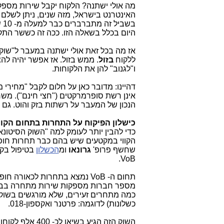
מה אולי ישתנה? הלקוח יקבל שירות מספק 
האינטרנט בישראל, מזה שנים, ניתן לשלם
היום בכלל בשאלה הזו. ככה זה כששר הת
אז מה בכל זאת אולי ישתנה במעבר ל"שוק
ללקוח
בזול
ו"לגנוב" להן את הלקוחות.
דהיינו: מדובר כאן על חלום לקבל "מחירי 
אינן רשת סופרמרקטים ("חצי חינם"). מ
הנכון של המעבר על רשתות בזק והוט. גם כ
כישלון הפיקוח על התחרות בתחום הקוו
כדי להבין יותר לעומק למה "השוק הסיטונא
הקווי במקטעים שיש בהם כבר תחרות חופש
שחשף פרופ'
גרונאו
ומ
הכשלון
בטיפול בקש
VoB.
כמה מתחרים זעירים, שלא מורגשים בשוק ו
כשלונות) לדוגמה: פרטנר ואקספון-018.
השוק הזה הגיע 