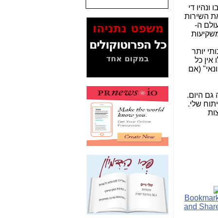
20. מאז, המחירים התייצבו ונהיו די
ת השירות
המסמכים בנושא בזק-
ולם ה-
Yes (תיק 4000)
נולוגיית ה- WebRTC, זה רק חלום דמיוני שלי. חברות ה- VoB לא משקיעות
מוכיחים "תפירת תיק"
לאיש הלא נכון! -
כאן
תי יותר
 שלחלומות הללו אין כל
עובדות ומסמכים
נאי" (אם
המוסתרים מהציבור:
האם ביבי כשר
תקשורת עזר לקב'
גם היום.
בזק? -
כאן
תוח שלי.
ות
מה מקור ה-Fake
News שהביא לתפירת
תיק לביבי והעלמת
החשודים הנכונים -
כאן
אחת הרגליים של "תיק
4000 התפור"
התמוטטה היום
בניצחון (כפול) של בזק
-
כאן
איך כתבות מפנקות