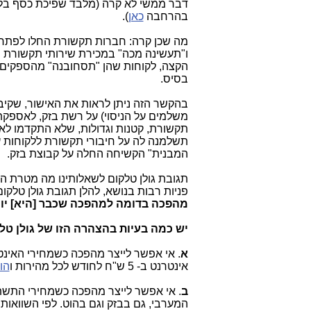
דבר ממשי לא קרה (מלבד שפיכת כסף בלי
בהרחבה
כאן
).
מה שכן קרה: חברות תקשורת החלו לפתח צ
ו"תעשינה מכה" במכירת שירותי תקשורת מ
הקצה, לקוחות שהן "תסחובנה" מהספקים הק
בסיס.
תקשורת, קטנות וגדולות, שלא התקדמו לא
תשלמנה לה על חיבורי תקשורת ללקוחות ע
המבנית" הקשיחה החלה על קבוצת בזק.
פניות רבות בנושא, להלן תגובת גולן טלקו
מהפכה בדומה למהפכה שכבר [היא] יו
יש כמה בעיות בהצהרה הזו של גולן טל
א
. אי אפשר לייצר מהפכה כשמחירי האינ
אינטרנט ב- 5 ש"ח לחודש לכל מהירות ו
הו
ב
. אי אפשר לייצר מהפכה כשמחירי התשתי