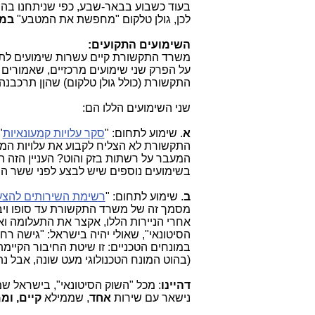
בעוד כשבוע בבאר-שבע, כפי שניתחנו ב
לכן, גולן טלקום "מחפשת את המטבע"
במק
השימועים התקועים:
משרד התקשורת קיים עשרות שימועים לתחום 
על הפרק שני שימועים מרכזיים, שאמורים
התקשורת (כולל גולן טלקום) שהןן תרכבנה 
שני השימועים הללו הם:
א
. שימוע לתחום: "
סקר עלויות קמעונאיות
"
התקשורת לא הצליח לקבוע את עלויות המע
המעבר על רשתות בזק והוט? העניין הזה 
בשימועים נוספים שיש לבצע לפני ששר הת
ב
. שימוע לתחום: "
רשימת השירותים להצ
מסמך זה של משרד התקשורת עד סופו ויבין 
אחרי הניירות הללו, אקצר את התעלומה ואצ
במונחים הטכניים: זו שיטת החיבור הקיימ
(בהוט המונח הטכנולוגי מעט שונה, אבל נ
דהיינו
: מכל "השוק הסיטונאי", בישראל שמ
נישאר עם שירות
אחד
,
שממילא
קיים, ומ