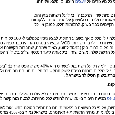
 כל מעצורים על
יועצים
חיצוניים, נושא שניתחנו
יפיות שהן "תרכבנה" ובזול על רשתות בזק והוט
אוחדים (לרבות טלוויזיה) על הפס הרחב ללקוחות
יימים כבר בשוק. לחלומות הללו, כמובן אין כל
בהקשר הזה ניתן לראות את האישור, שקיבלה גולן טלקום אך בשבוע החו
משלמים על הניסוי) על רשת בזק, לאספקת שירות קווי לרבות שירותי VOD. הבעיה: בסרט הזה היו כבר
יזה מקום ברור. בזק (בניגוד להוט), מאוד שמחה, שחברות תקשורת א
ל הרשת שלה, משום שזה יוביל אותה ליעד הנכסף שלה: ביטול "ההפ
תגובת גולן טלקום לשאלותינו מה מטרת הניסוי ולמה רק על רשת בזק (כשהוט היא 40% משוק ה
ם: גולן טלקום בוחנת כניסה לשוק התקשורת הקווית הנייחת הביתית
ולי
צרת בשוק הסלולר בישראל
".
קום:
טרנט הם כבר ברצפה. ממש בתחתית. זה לא עולם הסלולר. חברת פא
ט-נט
מציעה חיבור ב- 20 ש"ח לחודש לכל מהירות. למטה מזה קשה לרדת...
ות, על פי כל השוואה בינלאומית, הם בתחתית הסולם בהשוואות לעו
המערבי, גם בבזק וגם בהוט. לפי השוואות בינלאומית, מ