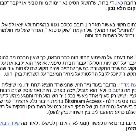
הרחבה
כאן
. די ברור, ש"השוק הסיטונאי" ימות מוות טבעי או ייקבר "קבו
ום הלא נכון
.
הקווי בעשור האחרון, רובם ככולם נגנזו במגירות ולא יצאו לפועל. כ
 "להתניע" את המהלך של הקמת "שוק סיטנאי", הסדר שעל פיו חולמו
ובזול על רשתות בזק והוט.
. את דעתנו על השימוע ההזוי הזה כבר הבאנו, כך שאין הרבה מה להו
בר על תשתיות הסלולר עבור חברת סיפמי. אז איך הוא יקבע את עלוי
תקוע במשרד התקשורת במשך שנתיים ויהיה תקוע שם לפחות עוד שנה
קשורת יוכל לקבל החלטות על מחיר המעבר על תשתיות בזק והוט.
עת מדף
". מדובר בעוד נייר הזוי, שהמשרד הוציא תחת ידו. מי שיצליח 
מה כתוב בו ולאן הוא מוביל, יזכה בפרס. היות ואני עוסק שנים רבו
יין, שיש רק סעיף אחד מעשי בכל נייר השימוע הזה והנוגע ממש ל"שו
הסיטונאי", שאולי יהיה בישראל: "גישה רחבת פס מנוהלת - Bitstream Access ברמת חיבור כלל 
ת בישראל (מזה שנים) של ספקי האינטרנט על רשת בזק וחלקית על רש
תעלם כרגע מההבדלים בין רשתות בזק להוט).
תברברים איתו כעשור (וממילא הוא נדון לכישלון, לאור מה
שקרה באי
מזמן
.