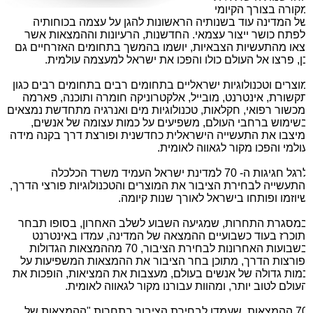
קורה בצורך הקיומי
ל המדינה עוד בשנותיה הראשונות להגן על עצמה בכוחותיה
לפתח כושר ייצור עצמאי. החדשנות, הרעיונות וההמצאות אשר
צאו מהתעשיות הצבאיות, יושמו בהמשך בתחומים האזרחיים גם
ן, פרצו אל העולם כולו והפכו את ישראל למעצמה עולמית.
וצרים וטכנולוגיות ישראליים בתחומים רבים בתחומים רבים כגון
קשורת, אינטרנט, מובייל, אלקטרוניקה חומרה ותוכנה, פארמה
מכשור רפואי, חקלאות, טכנולוגיות מים ואנרגיה מתחדשת נמצאים
שימוש ברחבי העולם, משפיעים על כמות עצומה של אנשים,
מיצבו את התעשייה הישראלית כחדשנית ופורצת דרך בקנה מידה
ולמי והפכו מקור לגאווה לאומית.
לרגל חגיגות ה- 70 למדינת ישראל העמיד משרד הכלכלה
התעשייה לבחירת הציבור את המוצרים והטכנולוגיות פורצי הדרך,
יוזמו ופותחו בישראל לאורך שנות קיומה.
מסגרת התחרות, שמגיעה השבוע לשלב האחרון, בסופו תבחר
תוכרז בעוד כשבועיים ההמצאה של המדינה, עמדו באינטרנט
בשבועות האחרונות לבחירת הציבור, 70 מההמצאות הגדולות
פורצות הדרך, מתוכן בחר הציבור את ההמצאות המשפיעות על
מות גדולה של אנשים בעולם, מעצבות את המציאות, הופכות את
עולם לטוב יותר, ומהוות עבורנו מקור לגאווה לאומית.
70 ההמצאות, שעמדו לבחירת הציבור בתחרות "ההמצאות של