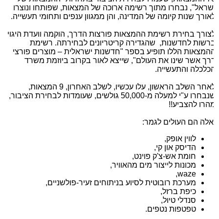
שראל", נבחרו מתוך רשימה ארוכה של המצאות, שפותחו ונוצרו
אורך שנות קיומה של המדינה, והן ממגוון ענפים ותחומי תעשייה.
צורך בחירת רשימת ההמצאות פורצות הדרך, הוקמה וועדת היגוי
רשות לחדשנות, שהגדירה קריטריונים לבחירתה. רשימת
המצאות הללו תופיע בספר "חדשנות ישראלית – מוצרים פורצי
רך אשר שינו את העולם", שייצא לאור בקרוב ביוזמת משרד
כלכלה והתעשייה.
לאחר השלב הראשון, עלו עכשיו, לשלב האחרון, 9 המצאות,
שנבחרו ע"י למעלה מ-50,000 גולשים, שעומדות לבחירת הציבור,
הרו להצביע!!
אלה הם העולים לגמר:
לווין אופק,
הדיסק און קי,
חומת אש-צ'ק פוינט,
מכונות לייצור מים מהאוויר,
,
waze
מערכת רובוטית לסיוע בניתוחים זעיר-פולשניים,
כיפת ברזל,
סנדלי טיול,
טפטפות נטפים.