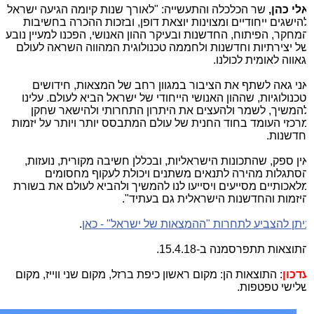
לי כהן,
שר הכלכלה והתעשייה: "לאורך שנות קיומה הגיעה ישראל
הישגים ייחודיים ומצוינות יוצאת דופן, ובזכות ההכרה בחשיבות
מחקר, הפיתוח, החדשנות ובעיקר ההון האנושי, הפכנו למעיין נובע
ל יצירתיות וחדשנות ולחממה טכנולוגית המהווה השראה לעולם
גאווה לאומית לכולנו.
ני גאה לשתף את הציבור במגוון רחב של המצאות, חידושים
טכנולוגיות, שההון האנושי הייחודי של ישראל הביא לעולם. עלינו
המשיך, לשמר ולהעצים את היתרון התחרותי ולהישאר שחקן
רכזי העומד בחוד החנית של עולם המתבסס יותר ויותר על יזמות
חדשנות.
ין ספק, שהתכונות הישראליות, ובכללן חשיבה מקורית, נועזות,
סתגלות מהירה לתנאים משתנים ויכולת לעקוף מחסומים
לאכותיים מסייעים ויסייעו לנו להמשיך ולהביא לעולם את בשורת
יזמות והחדשנות הישראלית גם בעתיד".
יתן להצביע לתחרות "ההמצאות של ישראל" - כאן
.
תוצאות תתפרסמנה ב-15.4.18.
דכון
: התוצאות הן: מקום ראשון כיפת ברזל, מקום שני ווייז, מקום
לישי טפטפות.