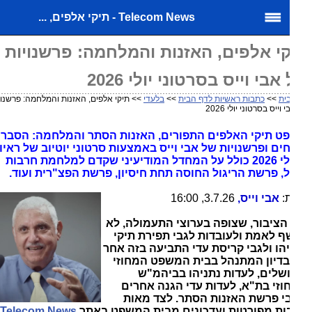
Telecom News - תיקי אלפים, ...
י אלפים, האזנות והמלחמה: פרשנויות
אבי וייס בסרטוני יולי 2026
ית
>>
כתבות ראשיות לדף הבית
>>
בלעדי
>> תיקי אלפים, האזנות והמלחמה: פרשנויות
וייס בסרטוני יולי 2026
ט תיקי האלפים התפורים, האזנות הסתר והמלחמה: הסברים,
חים ופרשנויות של אבי וייס באמצעות סרטוני יוטיוב של ראיונות
ב-יולי 2026 כולל על המחדל המודיעיני שקדם למלחמת חרבות
, פרשת הריגול החוסה תחת חיסיון, פרשת הפצ"רית ועוד.
:
אבי וייס,
3.7.26, 16:00
הציבור, שצופה בערוצי התעמולה, לא
 לאמת ולעובדות לגבי תפירת תיקי
הו ולגבי קריסת עדי התביעה בזה אחר
בדיון המתנהל בבית המשפט המחוזי
שלים, לעדות נתניהו בביהמ"ש
זי בת"א, לעדות עדי הגנה אחרים
י פרשת האזנות הסתר. לצד מאות
ות מפורטות ועדכונים מבית המשפט באתר
Telecom News
,