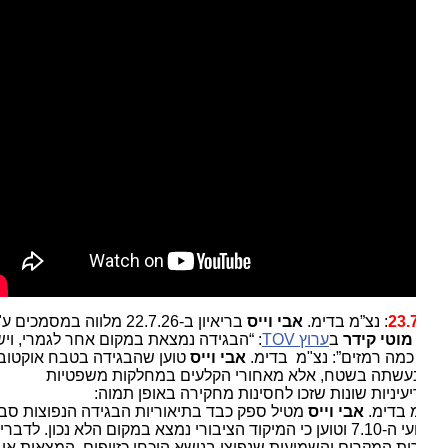
23.
: נצ”מ בדימ.
אבי וייס
בריאיון ב-22.7.26 מלווה במסמכים ע"י
מוטי קידר
ב
ערוץ TOV
: “הבגידה נמצאת במקום אחר לגמרי, ויש
כמה רמזים”: נצ"מ בדימ.
אבי וייס
טוען שהבגידה בטבח אוקטובר
עשתה בשטח, אלא מאחורי הקלעים במחלקות משפטיות
יעיניות שונות שזכו לחסינות מחקירה באופן תמוה:
 בדימ.
אבי וייס
מטיל ספק כבד בתיאוריות הבגידה הנפוצות סביב
אירועי ה-7.10 וטוען כי המיקוד הציבורי נמצא במקום הלא נכון. לדבריו,
ת המקרים והשמועות שנפוצו בנושא הוכחו כזיופים, המצאות או