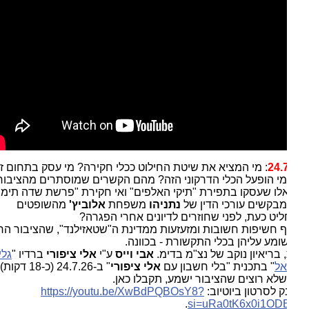
24.
: מי המציא את שיטת החילוט ככלי חקירה? מי עסק בתחום זה
מי הופעל הכלי הדרקוני הזה? מהם הקשרים שמוסתרים מהציבור
אלו שעסקו בתפירת "תיקי האלפים" ואי חקירת "פרשת שדה תימן"?
בקשים עורכי הדין של
נתניהו
משפחת
אלוביץ'
מהשופטים
יט כעת, לפני שחוזרים לדיונים אחרי הפגרה?
 חשיפות חשובות ומזעזעות ממדינת ה"שטאזילנד", שהציבור הרחב
ומע עליהן בכלי התקשורת - בכוונה.
 בריאיון נוקב של נצ"מ בדימ.
אבי וייס
ע"י
אלי ציפורי
ברדיו "
גלי
אל
" בתכנית "בלי חשבון עם
אלי ציפורי
" ב-24.7.26 (כ-18 דקות). כל
לא רוצים שהציבור ישמע, תקבלו כאן.
ק לסרטון ביוטיוב:
https://youtu.be/XwBdPQBOsY8?
.
si=uRa0tK6x0i1OD