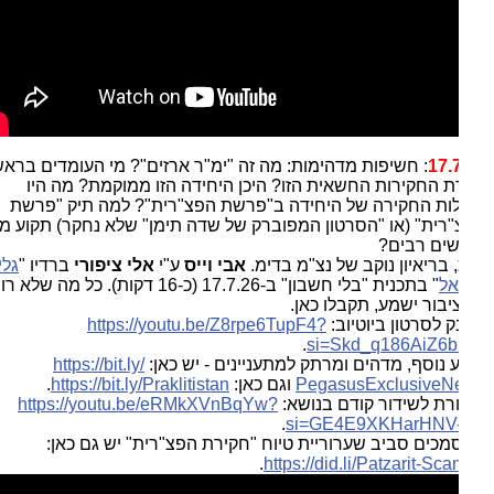
17.
: חשיפות מדהימות: מה זה "ימ"ר ארזים"? מי העומדים בראש
ת החקירות החשאית הזו? היכן היחידה הזו ממוקמת? מה היו
ות החקירה של היחידה ב"פרשת הפצ"רית"? למה תיק "פרשת
רית" (או "הסרטון המפוברק של שדה תימן" שלא נחקר) תקוע מזה
ים רבים?
 בריאיון נוקב של נצ"מ בדימ.
אבי וייס
ע"י
אלי ציפורי
ברדיו "
גלי
אל
" בתכנית "בלי חשבון" ב-17.7.26 (כ-16 דקות). כל מה שלא רוצים
בור ישמע, תקבלו כאן.
ק לסרטון ביוטיוב:
https://youtu.be/Z8rpe6TupF4?
.
si=Skd_q186AiZ6b
 נוסף, מדהים ומרתק למתעניינים - יש כאן:
https://bit.ly/
PegasusExclusiveN
וגם כאן:
https://bit.ly/Praklitistan
.
רת לשידור קודם בנושא:
https://youtu.be/eRMkXVnBqYw?
.
si=GE4E9XKHarHNV
כים סביב שערוריית טיוח "חקירת הפצ"רית" יש גם כאן:
.
https://did.li/Patzarit-Sca