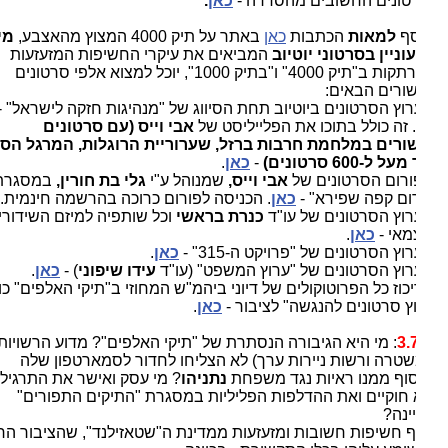
ונים החשובים מהסדרה -
כאן
.
סף
למאות
הכתבות
כאן
באתר על תיק 4000 המצוץ מהאצבע,
מי
ניין בסרטוני יוטיוב
המביאים את עיקרי החשיפות המזעזעות
 ב"תיק 4000" ו"בתיק 1000"
, יוכל למצוא אלפי סרטונים
ורים הבאים:
רוץ הסרטונים ביוטיוב תחת הסיווג של "מנהיגות חזקה לישראל" -
. זה כולל בתוכו את הפלייליסט של
אבי וייס (עם סרטונים
רים במלחמת חרבות ברזל, שערוריית הרוגלות, המרגל הסודי
מעל ל-600 סרטונים
)
-
כאן
.
ורום הסרטונים של
אבי וייס,
שמנוהל ע"י
גלי בת חורין,
במסגרת
ום קפה שפירא" -
כאן
. הכניסה לפורום כרוכה בהרשמה חינמית.
רוץ הסרטונים של עו"ד
כנרת בראשי
וכל שותפיה למיזם השידורים
אי -
כאן
.
רוץ הסרטונים של "פרויקט ה-315" -
כאן
.
רוץ הסרטונים של "ערוץ המשפט" (עו"ד
עידו שיפוני
) -
כאן
.
יכוז כל הפרוטוקולים של דיוני ביהמ"ש המחוזי ב"תיקי האלפים" כולל
ץ סרטונים להנגשה" לציבור -
כאן
.
3.
:
מי היא הגיבורה הנסתרת של "תיקי האלפים"? מדוע הרשויות
טרה ורשות ניירות ערך) לא הצליחו לחדור לסמארטפון שלה
וף ממנו ראיות נגד משפחת
נתניהו
? מי עסק ואישר את התרגילים
חוקיים ואת ההדלפות הפליליות במסגרת "התיקים התפורים"
ינה?
 חשיפות חשובות ומזעזעות ממדינת ה"שטאזילנד", שהציבור הרחב