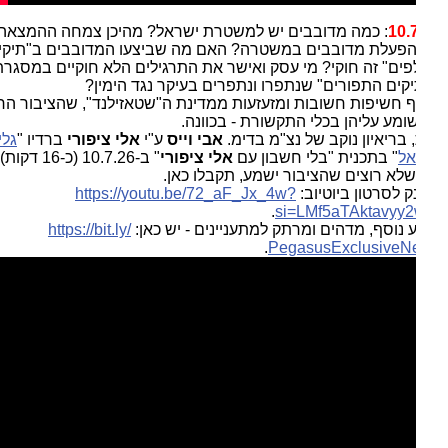
10.
: כמה מדובבים יש למשטרת ישראל? מהיכן צמחה ההמצאה
פעלת מדובבים במשטרה? האם מה שביצעו המדובבים ב"תיקי
ים" זה חוקי? מי עסק ואישר את התרגילים הלא חוקיים במסגרת
קים התפורים" שנתפרו ונתפרים בעיקר נגד הימין?
 חשיפות חשובות ומזעזעות ממדינת ה"שטאזילנד", שהציבור הרחב
ומע עליהן בכלי התקשורת - בכוונה.
 בריאיון נוקב של נצ"מ בדימ.
אבי וייס
ע"י
אלי ציפורי
ברדיו "
גלי
אל
" בתכנית "בלי חשבון עם
אלי ציפורי
" ב-10.7.26 (כ-16 דקות). כל
לא רוצים שהציבור ישמע, תקבלו כאן.
ק לסרטון ביוטיוב:
https://youtu.be/72_aF_Jx_4w?
.
si=LMf5aTAktavyy
 נוסף, מדהים ומרתק למתעניינים - יש כאן:
https://bit.ly/
.
PegasusExclusiveN