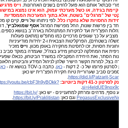
ורי סבתא” אותם הוא פועל להזים בשנים האחרונות.
וייס מדגיש כי
יימת בגידה, או כשל מערכתי עמוק, הוא אינו נמצא במישור
טי של “מרגלים” בשטח, אלא בתוך המערכות הממסדיות
ידות החסויות שלא נחקרו כלל.
לפי ניתוחו של
וייס
, קיים קו מקשר
ד בין פרשות שונות, החל מפרשת המרגל
אסף שמואלביץ’
, דרך
לות הפצ”רית ועד לחקירות המתנהלות בארה"ב בנושא כספים.
מצביע על כך שגופים מרכזיים כמו מתפ”ש (מתאם פעולות
הממשלה בשטחים), הפרקליטות הצבאית ו-2 יחידות מודיעיניות
חוניות חסויות, זכו לחסינות מחקירה באופן מכוון.
וייס
מזכיר
פית את המחלקה לביטחון מידע בצה”ל, שעמדה במוקד סביב נושא
ות הסתר, ואת היחידה המקבילה
במשרד הביטחון, ככאלו שפעילותן
ה בצל, למרות הקשר הישיר שלהן לניהול המידע והביטחון הלאומי.
לסרטון פרומו של כ- 2 דקות -
כאן
. כתבה ב-TOV בנושא זה -
כאן
.
כים סביב שערוריית טיוח חקירת הפצ"רית יש כאן:
.
https://did.li/Patzarit-Sca
סרטון כ-41 דקות ביוטיוב
:
https://youtu.be/cbF3h9yBOkk?
.
si=i4eldUE9nox9
 נוסף, מדהים ומרתק למתעניינים - יש כאן:
https://bit.ly/
PegasusExclusiveN
וגם כאן:
https://bit.ly/Praklitistan
.