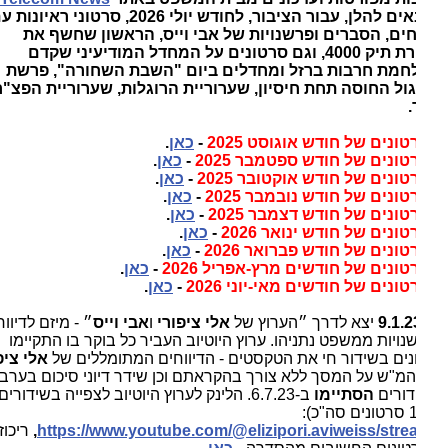
מובאים להלן, עבור הציבור, לחודש יולי 2026, סרטוני ראיונות עם
חים, הסברים ופרשנויות של אבי וייס, הראשון שחשף את
תפירת תיק 4000, וגם סרטונים על המחדל המודיעיני שקדם
חמת חרבות ברזל ומחדלים ביום "השבת השחורה", פרשת
ול החוסה תחת חיסיון, שערוריית הרוגלות, שערוריית הפצ"רית
.
ונים של חודש אוגוסט 2025
-
כאן
.
ונים של חודש ספטמבר 2025
-
כאן
.
ונים של חודש אוקטובר 2025
-
כאן
.
ונים של חודש נובמבר 2025
-
כאן
.
ונים של חודש דצמבר 2025
-
כאן
.
ונים של חודש ינואר 2026
-
כאן
.
ונים של חודש פברואר 2026
-
כאן
.
ונים של חודשים מרץ-אפריל 2026
-
כאן
.
ונים של חודשים מאי-יוני 2026
-
כאן
.
9.1.2
יצא לדרך ״הערוץ של
אלי ציפורי
ו
אבי וייס
״ - מיזם לדיווחים
נויות ממשפט נתניהו. ערוץ היוטיוב העביר כל בוקר בו התקיימו
נים בשידור חי את הטקסטים - הדיווחים המתומללים של
אלי ציפורי
מ"ש על המסך ללא צורך בהקראתם וכן שידר דיוני סיכום בערבים.
דורים
הסתיימו
ב-6.7.23. הלינק לערוץ היוטיוב לצפייה בשידורים
https://www.youtube.com/@elizipori.aviweiss/str
,
ריכוז של