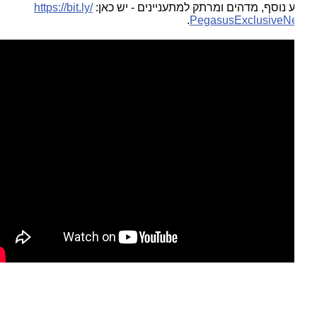
 נוסף, מדהים ומרתק למתעניינים - יש כאן:
https://bit.ly/
.
PegasusExclusiveN