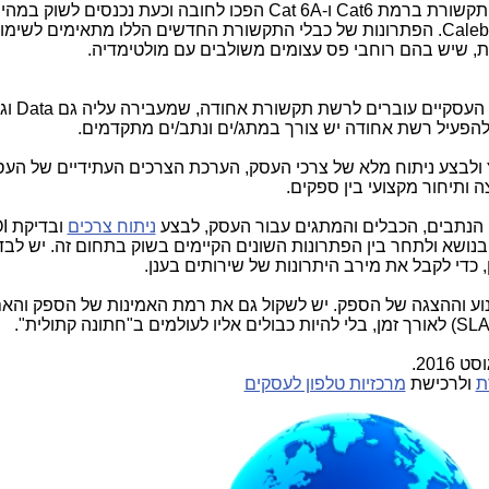
 תקשורת ברמת
Cat6
ו-
Cat 6A
הפכו לחובה וכעת נכנסים לשוק במהיר
Caleb
. הפתרונות של כבלי התקשורת החדשים הללו מתאימים לשימו
שיש בהם רוחבי פס עצומים משולבים עם מולטימדיה.
 העסקיים עוברים לרשת תקשורת אחודה, שמעבירה עליה גם
Data
וג
 להפעיל רשת אחודה יש צורך במתג/ים ונתב/ים מתקדמים.
ץ ולבצע ניתוח מלא של צרכי העסק, הערכת הצרכים העתידיים של העס
תיחור מקצועי בין ספקים.
 הנתבים, הכבלים והמתגים עבור העסק, לבצע
ניתוח צרכים
ובדיקת
I
נושא ולתחר בין הפתרונות השונים הקיימים בשוק בתחום זה. יש לבד
 כדי לקבל את מירב היתרונות של שירותים בענן.
כנוע וההצגה של הספק. יש לשקול גם את רמת האמינות של הספק וה
SL
) לאורך זמן, בלי להיות כבולים אליו לעולמים ב"חתונה קתולית".
2016.
ת
ולרכישת
מרכזיות טלפון לעסקים