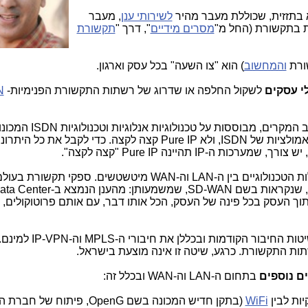
 בתזזית, שכוללת מעבר מהיר
לשירותי ענן
, מעבר
ת בתקשורת (החל מ"
מסרים מידיים
", דרך "
תקשורת
ורת
והמחשוב
) הוא "צו השעה" בכל עסק וארגון.
י עסקים
לשקול החלפה או שדרוג של רשתות התקשורת הפנימיות-
N
מקרים, מבוססות על טכנולוגיות אנלוגיות וטכנולוגיות
ISDN
המכונו
מולציות של
ISDN
, ולא
Pure IP
קצה לקצה. כדי לקבל את כל היתרונ
, יש צורך, שמערכות ה-
IP
תהיינה
Pure IP
"קצה לקצה".
ות הטכנולוגיים בין ה-
LAN
וה-
WAN
מיטשטשים. ספקי תקשורת בעולם
ת, שנקראות בשם
SD-WAN
, שמשמעותן: מהענן הנמצא ב-
ata Center
ך העסק בכל פינה של העסק, הכל אותו דבר, עם אותם פרוטוקולים, י
טות החיבור הקודמות ובכללן את חיבורי ה-
MPLS
וה-
IP-VPN
למינם. 
ות התקשורת. כרגע, שיטה זו אינה מוצעת בישראל.
ם נוספים
בתחום ה-
LAN
וה-
WAN
ובכלל זה:
ות לבין
WiFi
(בתקן חדיש המכונה בשם
OpenG
, פיתוח של חברת ה