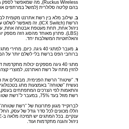
Ruckus Wireless
), מה שמאפשר לספק 
בהם קליטה סלולרית (למשל במרתפים או 
ב
. שילוב מלא בין רשת אתרנט מקומית לב
הרשת (
ICX Switch
). זה מאפשר לשלוט ע
ניהול אחת, תחת מעטפת אבטחה אחת, עם 
(
LBS
). פתרון מאוחד מהסוג הזה מספק יו
והאלחוטיות המשולבות יחד.
ג
. מעבר למתגי 40 גיגה. כיום, מחירי מתגי 40 גיגה ב-
ברוחבי הפס ברשת בלי לשלם יותר על המ
מתגי 40 גיגה מספקים יכולות מתקדמות דוגמת
להזין מתח על רשת האתרנט, למוצרי קצ
ד
. "שיטוח" הרשת הפנימית. מבטלים את 
נעשית "שטוחה" באמצעות מתג בטכנולוגי
והתאמות לפי הצרכים המתפתחים בעסק, לל
רשת מוזל בעד 75%, במעבר ל"רשת שטוחה".
לברוקייד מגוון פתרונות של "רשת שטוחה" 
הללו מכוונים לכל סדר גודל של עסק, החל
ענקיים. בכל המתגים יש תמיכה מלאה ב-
E
ניהול והגנה מתקדמות ועוד.