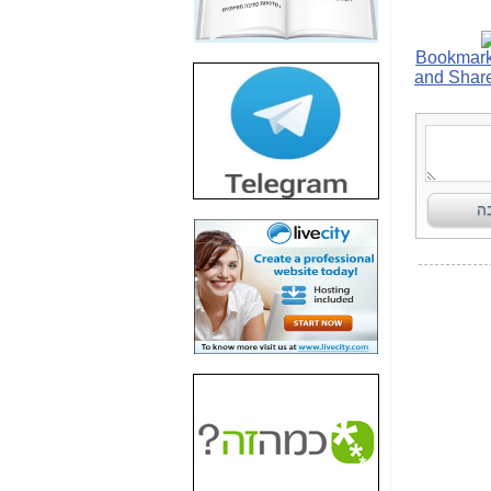
חשיפת חשד לשחיתות
הדומה לזו של "תיק
4000" אך בתחום
הסלולר -
כאן
חשיפת מה שלא
רוצים שתדעו בעניין
פריסת אנלימיטד
(בניחוח בלתי נסבל) -
כאן
חשיפה: איוב קרא
אישר לקבוצת סלקום
בדיוק מה שביבי אישר
ל-Yes ולבזק -
כאן
האם השר איוב קרא
היה צריך בכלל לחתום
על האישור, שנתן
לקבוצת סלקום? -
כאן
האם ביבי וקרא קבלו
בכלל תמורה עבור
ההטבות הרגולטוריות