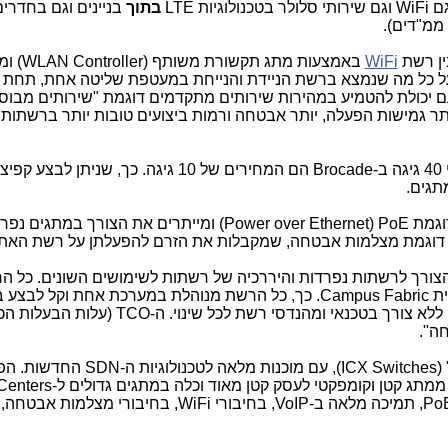
גם
WiFi
וגם שירותי סלולר בטכנולוגיות
LTE
בתוך
בניינים וגם בחדרים
ממ"דים).
ין רשת
WiFi
באמצעות מתג תקשורת משותף (
WLAN Controller
) ו
ל כל מה שנמצא ברשת הניידת והנייחת במעטפת שליטה אחת, תחת מ
יכולת להטמיע במהירות שירותים מתקדמים דוגמת "שירותים מבוסס
תר גמישות הפעלה, יותר אבטחה ורמות ביצועים טובות יותר ברשתות 
Brocade
הם המחירים של 10 גיגה. כך, שניתן לבצע
תגים.
PoE
(
Power over Ethernet
) ומייתרים את הצורך במתגים נפרד
ה דוגמת מצלמות אבטחה, שמקבלות את הזרם להפעלתן על רשת האת
הצורך לרשתות נפרדות והיררכיה של רשתות לשימושים השונים. כל ה
ית
Campus Fabric
. כך, כל הרשת מנוהלת במערכת אחת וקל לבצע בה
א צורך בטכנאי ומהנדסי רשת לכל שינוי. ה-
TCO
(עלות הבעלות הכ
(
ICX Switches
), עם מוכנות מלאה לטכנולוגיות ה-
SDN
החדשות. הפת
 ממתג קטן וקומפקטי לעסק קטן מאוד וכלה במתגים גדולים ל-
Centers
Po
, תמיכה מלאה ב-
VoIP
, בחיבורי
WiFi
, בחיבורי מצלמות אבטחה, 