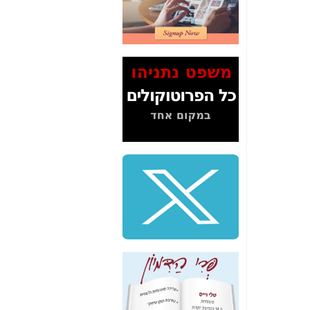
2" על תעלולי השר
משה כחלון -
כאן
המשך חשיפת הבלוף
ששמו "מהפיכת
הסלולר" ואיך מסרסים
את הנתונים לציבור -
כאן
סיכום ביקור בסיליקון
ואלי - למה 3 הגדולות
משקיעות ומפתחות
באותם תחומים -
כאן
שלמה פילבר (עד
לאחרונה מנכ"ל משרד
התקשורת) - עד
מדינה? הצחקתם
אותי! -
כאן
"יש אפליה בחקירה"?
חשיפה: למה השר
משה כחלון לא נחקר
עד היום? -
כאן