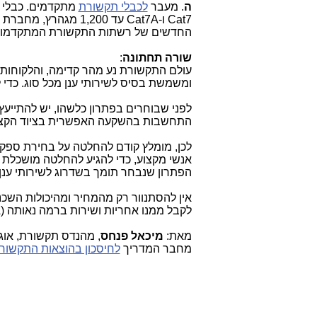
ה
. מעבר
לכבלי תקשורת
מתקדמים. כבלי
Cat7
ו-
Cat7A
עד 1,200 מגהרץ, מחברת
החדשים של רשתות התקשורת המתקדמות, 
שורה תחתונה
:
עולם התקשורת נע מהר קדימה, והלקוחות
ומשמשת בסיס לשירותי ענן מכל סוג. כדי
לפני שבוחרים בפתרון כלשהו, יש להתייע
התחשבות בהשקעה האפשרית בציוד הקצה ו
לכן, מומלץ קודם להחלטה על בחירת ספק
אנשי מקצוע, כדי להגיע להחלטה מושכלת ב
הפתרון שנבחר תומך בשדרוג לשירותי ענן,
אין להסתנוור רק מהמחיר ומהיכולות הש
לקבל ממנו אחריות ושירות ברמה נאותה (
A
מאת:
מיכאל פנחס
, מהנדס תקשורת, אוגוסט 
מחבר המדריך
לחיסכון בהוצאות התקשור