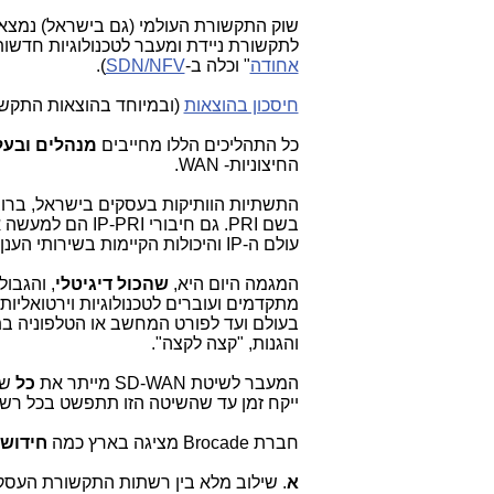
שוק התקשורת העולמי (גם בישראל) נמצא
לתקשורת ניידת ומעבר לטכנולוגיות חדשו
אחודה
" וכלה ב-
SDN/NFV
).
חיסכון בהוצאות
(ובמיוחד בהוצאות התקש
כל התהליכים הללו מחייבים
מנהלים ובעל
החיצוניות-
WAN
.
התשתיות הוותיקות בעסקים בישראל, ברוב ה
בשם
PRI
. גם חיבורי
IP-PRI
הם למעשה א
עולם ה-
IP
והיכולות הקיימות בשירותי הענן
המגמה היום היא,
שהכול דיגיטלי
, והגבול
מתקדמים ועוברים לטכנולוגיות וירטואליו
בעולם ועד לפורט המחשב או הטלפוניה בתו
והגנות, "קצה לקצה".
המעבר לשיטת
SD-WAN
מייתר את
כל
שי
ייקח זמן עד שהשיטה הזו תתפשט בכל רשת
חברת
Brocade
מציגה בארץ כמה
חידושי
א
. שילוב מלא בין רשתות התקשורת העסקי