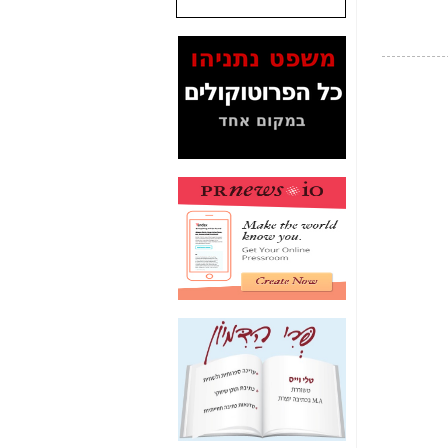
שנתנו לסלקום? -
כאן
המסמכים בנושא בזק-
Yes (תיק 4000)
מוכיחים "תפירת תיק"
לאיש הלא נכון! -
כאן
עובדות ומסמכים
המוסתרים מהציבור:
האם ביבי כשר
תקשורת עזר לקב'
בזק? -
כאן
מה מקור ה-Fake
News שהביא לתפירת
תיק לביבי והעלמת
החשודים הנכונים -
כאן
אחת הרגליים של "תיק
4000 התפור"
התמוטטה היום
בניצחון (כפול) של בזק
-
כאן
איך כתבות מפנקות