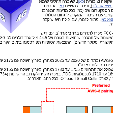
שקופה וציבורית (
כאן
), שעברה תהליכי שימוע
נשיא ארה"ב
), ופרטיה מצויים
כאן
. התכנית
ימה. כל תחום הספקטרום שם (כמו בכל מדינות המערב)
טיבי עם הציבור, המוקדש לתחום הסלולר
צא כאן
, פתוח לגמרי, עם יכולת חיפוש קלה
ר.
ממש בסיום הכריסמס ועד 5.1.15, קיים ה-FCC מכרז לתדרים ברחבי ארה"ב, עם דגש
וללים בתוכם מעל ל-20 ספקי תקשורת וסלולר חדשים). התוצאות הסופיות תפורסמנה בימים הק
ערים הגדולות בארה"ב.