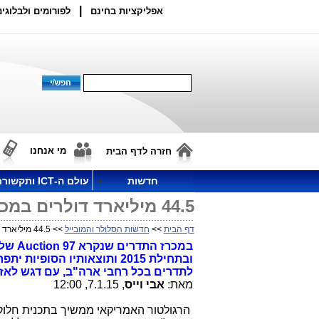
|
אפליקציות בחינם
לפורומים ולבלוגים
מי אנחנו
חזרה לדף הבית
חדשות
עולם ה-ICT ותקשורת
44.5 מיליארד דולרים במכרז התדרים (של ה-FCC בארה"ב)
דף הבית
>>
חדשות הסלולר והמובייל
>> 44.5 מיליארד דולרים במכרז התדרים (של ה-FCC בארה"ב)
לתדרים בכל רחבי ארה"ב, עם דגש לאזורי
מאת:
אבי וייס
, 7.1.15, 12:00
הרגולטור האמריקאי ממשיך בתכנית חלוק