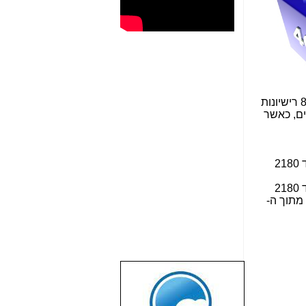
לאיזורי ניו-יורק ולוס-אנג'לס, כשבתוצאות ראשונות של המכרז יש הצעות בגובה של 44.5 מיליארד דולרים לכ- 880 רישיונות
רובים, כאשר
. תחום ה-J-block שהוא חלק מתחום ה-AWS-2 (בתחום של 2020 עד 2025 מגהרץ בערוץ העולה עם 2175 עד 2180
. תחום ה-AWS-3 (ראה שרטוט מתחת) שכולל את התחומים 1755 עד 1780 מגהרץ בערוץ העולה עם 2155 עד 2180
מגהרץ בערוץ היורד, וכן תדרים בתחום 1695 עד 1710 לטכנולוגיות TDD. במכרז זה, יחולקו רוב הרישיונות (734 מתוך ה-
שבוע טוב לכל
הגולשים באשר
הם!!!