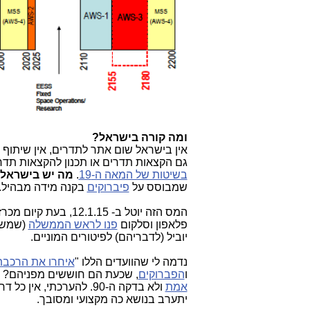
ומה קורה בישראל?
אין בישראל שום אתר לתדרים, אין שיתוף ש
גם הקצאות תדרים או תכנון להקצאות תדרים ל-Small Cells, WiFi ו-load
בשיטות של המאה ה-19
.
מה יש בישראל
שמבוסס על
פיברוקים
בקנה מידה מבהיל.
פלאפון וסלקום
פנו לראש הממשלה
(שמשמש
יוביל (לדבריהם) לפיטורים המוניים.
נדמה לי שהוועדים הללו "
איחרו את הרכבת
ו
הפברוקים
, שכעת הם חוששים מפניהם? ה
אמת
יתערב בנושא כה מקצועי ומסובך.