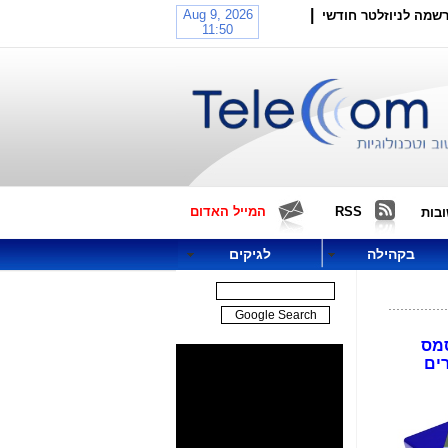
|
שמה לניוזלטר חודשי
RSS
המייל האדום
בות
בקהילה
לגיקים
חרי הכריסמס
44.5 מיליארד דולרים