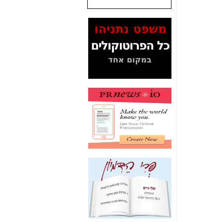
שנתנו לסלקום? -
כאן
המסמכים בנושא בזק-
Yes (תיק 4000)
מוכיחים "תפירת תיק"
לאיש הלא נכון! -
כאן
עובדות ומסמכים
המוסתרים מהציבור:
האם ביבי כשר
תקשורת עזר לקב'
בזק? -
כאן
מה מקור ה-Fake
News שהביא לתפירת
תיק לביבי והעלמת
החשודים הנכונים -
כאן
אחת הרגליים של "תיק
4000 התפור"
התמוטטה היום
בניצחון (כפול) של בזק
-
כאן
איך כתבות מפנקות