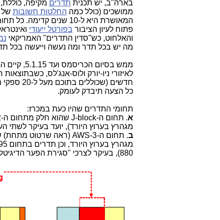
בארה"ב, יש תכנית
תדרים
מקיפה, כוללת, 
ממושכים (כולל כמה
החלטות חשובות
של
המאושרת היא ל-10 שנים קד
פתוח לעיון הציבור
בפורטל ייעודי
ואינטראק
והאלחוט, כש"סדין התדרים" האמריקאי
נמ
מה יש בכל תדר ומה נעשה וייעשה בכל תד
חדשים (שכ
כל הצעה תיבדק לעומק.
תחומי התדרים שהיו כעת במכרז:
א
מגהרץ בערוץ היורד), יועד בעיקר לשתי ה
ב
880), בעיקר לצרכי "סגירת הפער הדיגיטלי", לצרכי Small Cells ו-Offload, בכל רחבי הארה"ב.