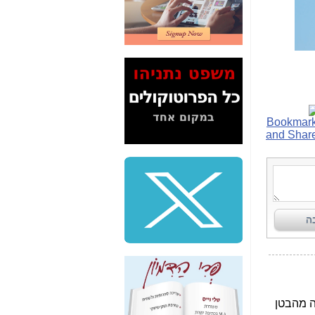
2" על תעלולי השר
משה כחלון -
כאן
המשך חשיפת הבלוף
ששמו "מהפיכת
הסלולר" ואיך מסרסים
את הנתונים לציבור -
כאן
סיכום ביקור בסיליקון
ואלי - למה 3 הגדולות
משקיעות ומפתחות
באותם תחומים -
כאן
שלמה פילבר (עד
לאחרונה מנכ"ל משרד
התקשורת) - עד
מדינה? הצחקתם
אותי! -
כאן
"יש אפליה בחקירה"?
חשיפה: למה השר
משה כחלון לא נחקר
עד היום? -
כאן