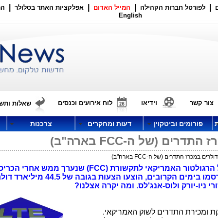
|
|
|
|
לפורטל חברות הקהילה
המייל האדום
אפלקציות האתר בסלולר
הר
English
צור קשר
וידיאו
לוח אירועים וכנסים
שאלות ותשו
פורומים וביטקוין
דעות ומחקרים
צרכנות
במכרז התדרים שנקרא Auction 97 של הרגולטור האמריקאי לתקשורת (FCC) שנערך ממש א
ובתחילת 2015 ותוצאותיו הסופיות יתפרסמו בימים הקרובים, הוצעו הצעות בגובה של 
 ניו-יורק ולוס-אנג'לס. ומה יקרה אצלנו?
ת ומכירת התדרים לשוק האמריקאי.