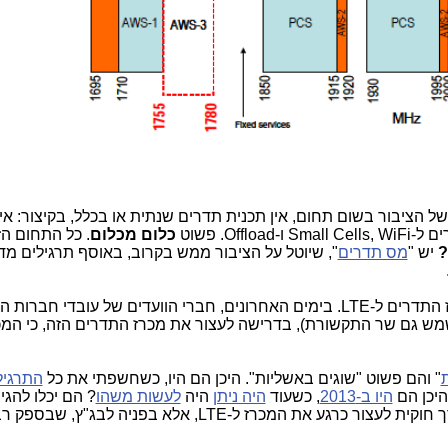
ל הציבור בשום תחום, אין תכנית תדרים שנתית או בכלל, בקיצור: אין 
Off. פשוט
כלום מכלום
. כל התחום ה
?
יש "
מס תדרים
", שיוטל על הציבור ממש בקרוב, באוסף תרגילים מד
המס הזה יוטל ב- 12.1.15, בעת קיום מכרז התדרים ל-LTE. בימים האחרונים, חברי הוועדים של עובדי חב
 גם שר התקשורת), בדרישה לעצור את מכרז התדרים הזה, כי המכ
" והם פשוט "שוגים באשליות". היכן הם היו, כשחשפתי את כל
התרגיל
יכן הם
היו ב-2013
, כשעוד
היה ניתן
היה
לעשות משהו
? הם יכלו להגי
ולא בדקה ה-90. להערכתי, אין כל דרך חוקית לעצור כרגע את המכרז ל-LTE, אלא בפניה לבג"ץ