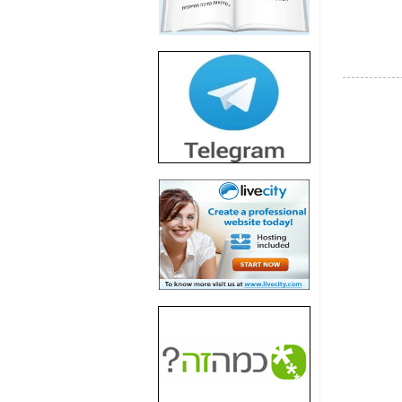
חשיפת חשד לשחיתות
הדומה לזו של "תיק
4000" אך בתחום
הסלולר -
כאן
חשיפת מה שלא
רוצים שתדעו בעניין
פריסת אנלימיטד
(בניחוח בלתי נסבל) -
כאן
חשיפה: איוב קרא
אישר לקבוצת סלקום
בדיוק מה שביבי אישר
ל-Yes ולבזק -
כאן
האם השר איוב קרא
היה צריך בכלל לחתום
על האישור, שנתן
לקבוצת סלקום? -
כאן
האם ביבי וקרא קבלו
בכלל תמורה עבור
ההטבות הרגולטוריות