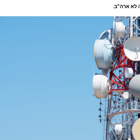
ה לא ארה"ב
.