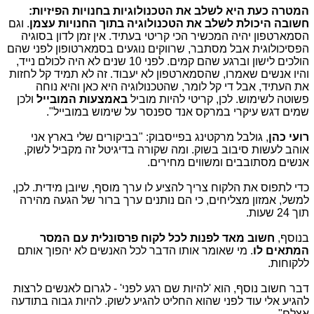
המטרה כעת היא לשלב את הטכנולוגיות בחנויות הפיזיות:
חשובה היכולת לשלב את הטכנולוגיה בתוך החנויות עצמן
. וגם
הסמארטפון יהיה המכשיר הכי קריטי בעתיד. אין זמן לדון בסוגיה
הפסיכולוגית אבל מסתבר, שרווקים נוגעים בסמארטופון לפני שהם
הולכים לישון וברגע שהם קמים. לפני 10 שנים לא היה לכולם נייד,
והיו אנשים שאמרו, שהסמארטפון לא יעבוד. זה לא תמיד קל לחזות
את העתיד, אבל די קל לומר, שהטכנולוגיה היא כאן והיא נוחה
פשוטה לשימוש. לכן, קריטי להיות מוביל
באמצעות המובייל
ולכן
שמים דגש עיקרי במרקס אנד ספנסר על שימוש במובייל".
רועי כהן
, גולבל מרקטינג בפייסבוק: "בביקורים שלי בארץ אני
אוהב לעשות סיבוב בשוק. ומה שקורה בדיגיטל זה מקביל לשוק,
אנשים מסתובבים ומשווים מחירים.
כדי לתפוס את הלקוח צריך להציע לו ערך מוסף, שיובן מידית. לכן,
למשל, אמזון מצליחים, כי הם נותנים ערך ברור של הגעה מהירה
תוך 24 שעות.
בנוסף,
חשוב מאד לפנות לכל לקוח פרסונלית עם המסר
המתאים לו
. מי שאומר אותו הדבר לכל האנשים לא יהפוך אותם
ללקוחות.
דבר חשוב נוסף, הוא 'להיות שם רגע לפני' - לגרום לאנשים לרצות
להגיע אלי עוד לפני שהוא החליט להגיע לשוק. להיות גבוה בתודעה
אצלם".