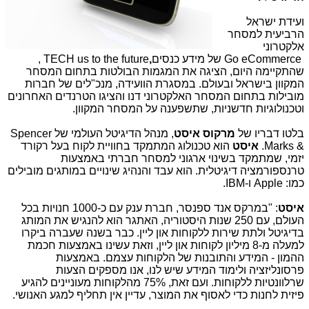
ועידת ישראל
הרביעית למסחר
אלקטרוני
eCommerce
Go
של מידע כנסים
,
TECH us to the future
,
שהתקיימה היום, הציגה את המגמות הבולטות בתחום המסחר
המקוון בישראל ובעולם. במסגרת הוועידה, מנכ"לים של חברות
מובילות בתחום המסחר האלקטרוני דנו והציגו הטרנדים האחרונים
וטכנולוגיות חדשניות, שתשפענה על המסחר המקוון.
בלטו דבריו של
מרקוס איסט
, מנהל הדיגיטל העולמי של
Spencer
&
Marks
.
איסט
הוא טכנולוג המתמקד בחוויית לקוח בעל רקורד
יזמי, שמתמקד בשינוי ארגוני למסחר חברתי באמצעות
טרנספורמציה דיגיטלית. הוא עבד והנהיג שינויים במותגים מובילים
כמו:
Apple
ו-
.IBM
איסט
: "במרקס אנד ספנסר, חברת ענק עם כ-1000 חנויות בכל
העולם, עם 250 שנות היסטוריה, האתגר הוא להנגיש את המותג
בדיגיטל ולתת שירות ללקוחות און ליין. כבר בשנה שעברה ביקרו
למעלה מ-8 מיליון לקוחות און ליין, וזאת עשינו באמצעות חכמת
ההמון - המידע והתובנות של הלקוחות עצמם. באמצעות
פרסונליזציה ולימוד המידע שיש לנו, אנו מספקים הצעות
שרלוונטיות ללקוחות. ועם זאת, 75% מהלקוחות מעוניינים להגיע
פיזית לחנות כדי לאסוף את המוצר, עדיין אין תחליף למגע האנושי.