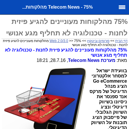
Telecom News - 75% מהלקוחות...
75% מהלקוחות מעוניינים להגיע פיזית
לחנות - טכנולוגיה לא תחליף מגע אנושי
דף הבית
>>
פורומים וביטקוין
>>
Web 2.0/3.0
>> 75% מהלקוחות מעוניינים להגיע פיזית
לחנות - טכנולוגיה לא תחליף מגע אנושי
75% מהלקוחות מעוניינים להגיע פיזית לחנות - טכנולוגיה לא
תחליף מגע אנושי
מאת:
מערכת
Telecom News
, 28.7.16, 18:21
בוועידת ישראל
למסחר אלקטרוני
Go eCommerce
הציג מנהל
הדיגיטל של מרקס
אנד ספנסר את
ניסיונו בשיווק
דיגיטלי ונציג
השיווק הגלובלי
של פייסבוק הציג
תובנות על השיווק
הדיגיטלי.