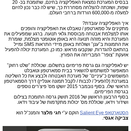
בבסיס המערכת נמצאת האפליקציה בחינם, שתומכת בכ- 20
שפות, ושזכתה להצלחה מסחררת כך, שיש לה כבר נכון להיום
למעלה מ-600,000 הורדות ברחבי העולם.
איך האפליקציה עובדת?
מתקינים על סמארטפון / טאבלט את האפליקציה והופכים
אותו למצלמת אבטחה מבוססת גלאי תנועה. ברגע שמפעילים את
המערכת והיא מזהה תנועה היא באופן אוטומטי מצלמת, שומרת
את התמונות ב"ענן" ושולחת באופן מיידי התראות SMS ומייל
בהתאם להגדרות, שנקבעו מראש. כמו כן, המערכת יכולה להפעיל
אזעקת "צופר" המבריחה את הפורץ.
יש לאפליקציה גם גרסת פרימיום בתשלום. שכוללת "שלט רחוק"
המאפשר למשתמש להשאיר בבית סמארטפון וטאבלט
המשמשים כ"עיניים" של מערכת האבטחה ולבצע את כל השליטה
במערכת (להפעיל / לכבות / לקבל תמונה אונליין) דרך הסמארטפון
הראשי שלו. בסוף נובמבר 2015 יושקו מס' פיצ'רים נוספים
בגרסת הפרימיום.
בסוף הרבעון הראשון של 2016 תושק גרסה התומכת בצילום
ושידור וידאו, שכוללת מס' יכולות מתקדמות של עיבוד וידאו.
הסטארטאפ Salient Eye
הוקם ע"י
חגי מלצר
והמנכ"ל הוא
צביקה אגסי
.