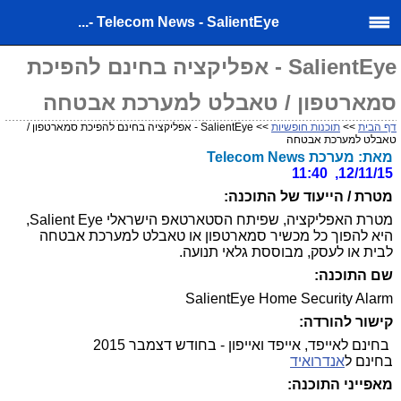
Telecom News - SalientEye -...
SalientEye - אפליקציה בחינם להפיכת
סמארטפון / טאבלט למערכת אבטחה
דף הבית
>>
תוכנות חופשיות
>> SalientEye - אפליקציה בחינם להפיכת סמארטפון /
טאבלט למערכת אבטחה
מאת: מערכת Telecom News
12/11/15, 11:40
מטרת / הייעוד של התוכנה:
מטרת האפליקציה, שפיתח הסטארטאפ הישראלי Salient Eye,
היא להפוך כל מכשיר סמארטפון או טאבלט למערכת אבטחה
לבית או לעסק, מבוססת גלאי תנועה.
שם התוכנה:
SalientEye Home Security Alarm
קישור להורדה:
בחינם לאייפד, אייפד ואייפון - בחודש דצמבר 2015
בחינם ל
אנדרואיד
מאפייני התוכנה: