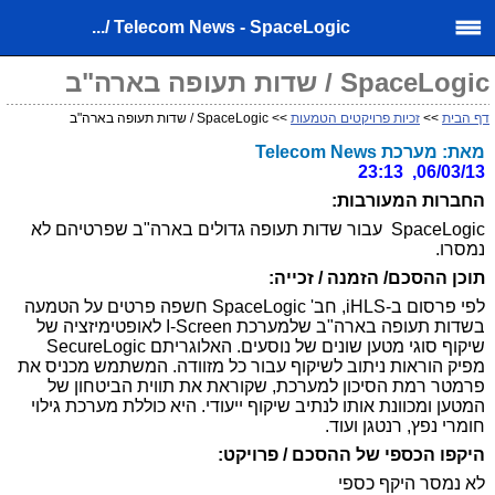
Telecom News - SpaceLogic /...
SpaceLogic / שדות תעופה בארה"ב
דף הבית
>>
זכיות פרויקטים הטמעות
>> SpaceLogic / שדות תעופה בארה"ב
מאת: מערכת Telecom News
06/03/13, 23:13
החברות המעורבות:
SpaceLogic עבור שדות תעופה גדולים בארה"ב שפרטיהם לא
נמסרו.
תוכן ההסכם/ הזמנה / זכייה:
לפי פרסום ב-iHLS, חב' SpaceLogic חשפה פרטים על הטמעה
בשדות תעופה בארה"ב שלמערכת I-Screen לאופטימיזציה של
שיקוף סוגי מטען שונים של נוסעים. האלוגריתם SecureLogic
מפיק הוראות ניתוב לשיקוף עבור כל מזוודה. המשתמש מכניס את
פרמטר רמת הסיכון למערכת, שקוראת את תווית הביטחון של
המטען ומכוונת אותו לנתיב שיקוף ייעודי. היא כוללת מערכת גילוי
חומרי נפץ, רנטגן ועוד.
היקפו הכספי של ההסכם / פרויקט:
לא נמסר היקף כספי