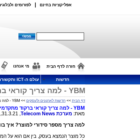
|
אפליקציות בחינם
לפורומים ולבלוגים
מי אנחנו
חזרה לדף הבית
חדשות
עולם ה-ICT ותקשורת
YBM - למה צריך קוראי ברקוד מתקדמים לעסק?
דף הבית
>>
חדשות לארגונים ולעסקים
>> YBM - למה צריך קוראי ברקוד מתקדמים לעסק?
YBM
- למה צריך קוראי ברקוד מתקדמ
מאת:
מערכת
Telecom News
, 31.3.21, 17:07
למה צריך מספר סידורי למוצר? איך בו
כל מוצר הנמצא בעסק, בין אם הוא על המד