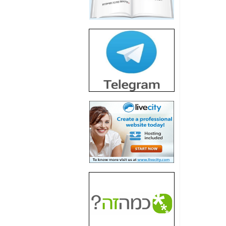
חשיפת חשד לשחיתות
הדומה לזו של "תיק
4000" אך בתחום
הסלולר -
כאן
חשיפת מה שלא
רוצים שתדעו בעניין
פריסת אנלימיטד
(בניחוח בלתי נסבל) -
כאן
חשיפה: איוב קרא
אישר לקבוצת סלקום
בדיוק מה שביבי אישר
ל-Yes ולבזק -
כאן
האם השר איוב קרא
היה צריך בכלל לחתום
על האישור, שנתן
לקבוצת סלקום? -
כאן
האם ביבי וקרא קבלו
בכלל תמורה עבור
ההטבות הרגולטוריות