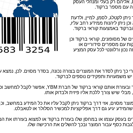
, אליהם רק בעלי ומנהלי העסק
קה עם מספר ברקוד.
יתן לקטלג, לסמן, למיין, ולדעת
כן ניתן ליהנות ממידע רחב עליו,
ברקוד באמצעות קוראי ברקוד.
ם של מסופונים, קוראי ברקוד וכן
ות עם מספרים סידוריים או
 נכון ורלוונטי לכל עסק המציע
 כך ניתן לסדר את המוצרים בצורה נכונה, בסדר מסוים. לכן, נמצא ע
 יש משמעויות ותפקידים נוספים לברקוד.
 ובעזרת אותם קוראי ברקוד של חברת
YBM
, אפשר לקבל למחשב וכן
בלי שיש צורך ללכת אליו פיזית ולבדוק אותו.
וצר מסוים, אזי דרך ברקוד ניתן לקבל עליו את כל המידע במחשב, וכ
המידע יגיע גם דרך אפליקציות למכשיר הסלולר או לטאבלט.
רים בעסק עצמו או במחסן שלו בעזרת ברקוד או למצוא בעזרתו את המ
בות כסף עבור המוצר ובכך להשלים את הרכישה שלו.