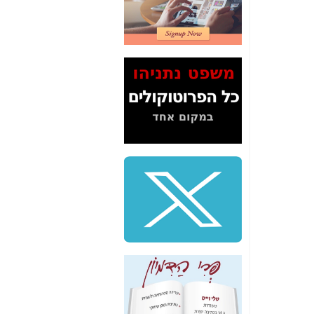
2" על תעלולי השר
משה כחלון -
כאן
המשך חשיפת הבלוף
ששמו "מהפיכת
הסלולר" ואיך מסרסים
את הנתונים לציבור -
כאן
סיכום ביקור בסיליקון
ואלי - למה 3 הגדולות
משקיעות ומפתחות
באותם תחומים -
כאן
שלמה פילבר (עד
לאחרונה מנכ"ל משרד
התקשורת) - עד
מדינה? הצחקתם
אותי! -
כאן
"יש אפליה בחקירה"?
חשיפה: למה השר
משה כחלון לא נחקר
עד היום? -
כאן