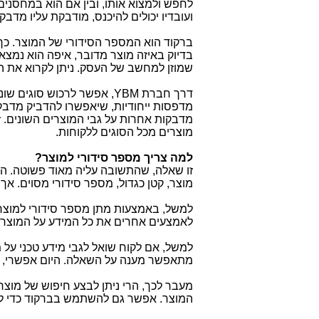
לחפש ולמצוא אותו, ובין אם הוא במחסנים
ועובדיו יכולים להיכנס, מודבקת עליו מדב
ברקוד הוא המספר הסידורי של המוצר. כך נ
בדיוק באיזה מוצר מדובר, איפה הוא נמצא ו
שמוזן למחשב של העסק. ניתן לקרוא את ה
דרך חברת
YBM
, אפשר לרכוש סוגים שוני
מדפסות ייחודיות, שיאפשרו להדביק מדבק
מדבקות אחרות על גבי המוצרים השונים. זה
מוצרים מכל הסוגים ללקוחות.
למה צריך מספר סידורי למוצר?
זו שאלה, שהתשובה עליה מאוד פשוטה. הרי
מוצר, קטן כגדול, מספר סידורי מסוים. אך
למשל, באמצעות מתן מספר סידורי למוצר
לאמצעים אחרים את כל המידע על המוצר, מ
למשל, אם לקוח שואל לגבי מידע טכני על מ
מתאפשר מענה על השאלה. היום אפשרי, ש
מעבר לכך, הרי ניתן לבצע חיפוש של מוצ
המוצר. אפשר גם להשתמש בברקוד כדי לג