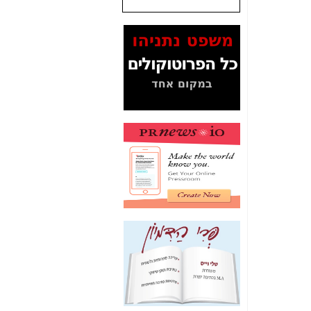
שנתנו לסלקום? -
כאן
המסמכים בנושא בזק-
Yes (תיק 4000)
מוכיחים "תפירת תיק"
לאיש הלא נכון! -
כאן
עובדות ומסמכים
המוסתרים מהציבור:
האם ביבי כשר
תקשורת עזר לקב'
בזק? -
כאן
מה מקור ה-Fake
News שהביא לתפירת
תיק לביבי והעלמת
החשודים הנכונים -
כאן
אחת הרגליים של "תיק
4000 התפור"
התמוטטה היום
בניצחון (כפול) של בזק
-
כאן
איך כתבות מפנקות