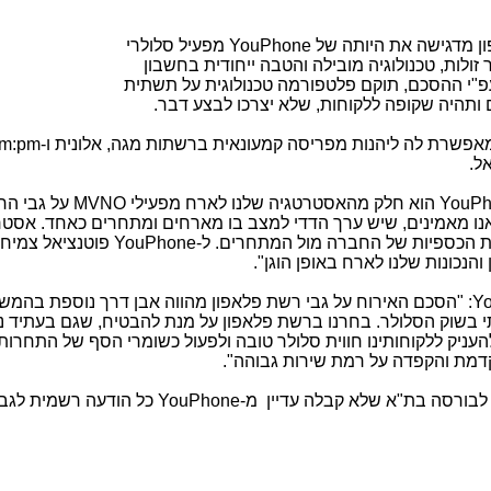
ן מדגישה את היותה של
YouPhone
מפעיל סלולרי
זולות, טכנולוגיה מובילה והטבה ייחודית בחשבון
. עפ"י ההסכם, תוקם פלטפורמה טכנולוגית על תשתית
תהיה שקופה ללקוחות, שלא יצרכו לבצע דבר.
אפשרת לה ליהנות מפריסה קמעונאית ברשתות מגה, אלונית ו
m:pm-
ל.
YouP
הוא חלק מהאסטרטגיה שלנו לארח מפעילי
MVNO
על גבי הר
אנו מאמינים, שיש ערך הדדי למצב בו מארחים ומתחרים כאחד. אסטרג
ות הכספיות של החברה מול המתחרים. ל-
YouPhone
פוטנציאל צמיחה
הנכונות שלנו לארח באופן הוגן".
Y
: "הסכם האירוח על גבי רשת פלאפון מהווה אבן דרך נוספת בהמש
בשוק הסלולר. בחרנו ברשת פלאפון על מנת להבטיח, שגם בעתיד נ
עניק ללקוחותינו חווית סלולר טובה ולפעול כשומרי הסף של התחרות
מתקדמת והקפדה על רמת שירות גבוהה".
: פרטנר הודיעה היום לבורסה בת"א שלא קבלה עדיין מ-YouPhone כ