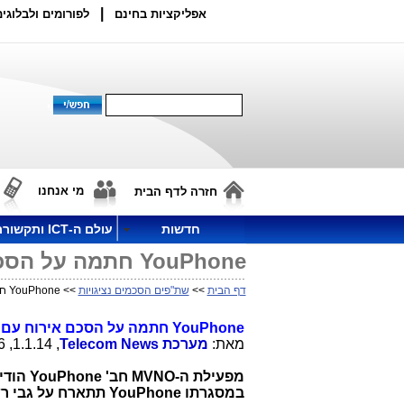
|
אפליקציות בחינם
לפורומים ולבלוגים
מי אנחנו
חזרה לדף הבית
חדשות
עולם ה-ICT ותקשורת
YouPhone חתמה על הסכם אירוח עם חברת פלאפון
דף הבית
>>
שת"פים הסכמים נציגויות
>> YouPhone חתמה על הסכם אירוח עם חברת פלאפון
YouPhone
חתמה על הסכם אירוח עם 
מאת:
מערכת
Telecom News
, 1.1.14, 11:46
מפעילת ה-MVNO חב'
YouPhone
הודי
במסגרתו
YouPhone
תתארח על גבי רש