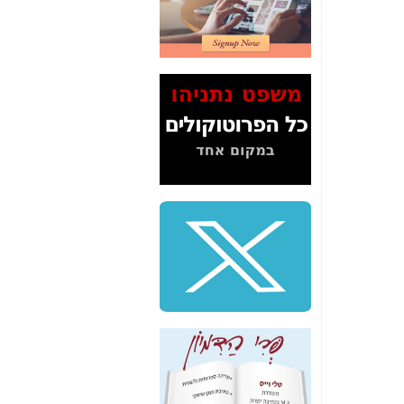
2" על תעלולי השר
משה כחלון -
כאן
המשך חשיפת הבלוף
ששמו "מהפיכת
הסלולר" ואיך מסרסים
את הנתונים לציבור -
כאן
סיכום ביקור בסיליקון
ואלי - למה 3 הגדולות
משקיעות ומפתחות
באותם תחומים -
כאן
שלמה פילבר (עד
לאחרונה מנכ"ל משרד
התקשורת) - עד
מדינה? הצחקתם
אותי! -
כאן
"יש אפליה בחקירה"?
חשיפה: למה השר
משה כחלון לא נחקר
עד היום? -
כאן