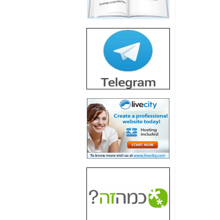
חשיפת חשד לשחיתות
הדומה לזו של "תיק
4000" אך בתחום
הסלולר -
כאן
חשיפת מה שלא
רוצים שתדעו בעניין
פריסת אנלימיטד
(בניחוח בלתי נסבל) -
כאן
חשיפה: איוב קרא
אישר לקבוצת סלקום
בדיוק מה שביבי אישר
ל-Yes ולבזק -
כאן
האם השר איוב קרא
היה צריך בכלל לחתום
על האישור, שנתן
לקבוצת סלקום? -
כאן
האם ביבי וקרא קבלו
בכלל תמורה עבור
ההטבות הרגולטוריות