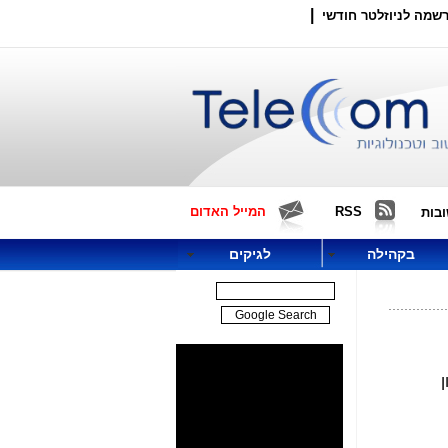
|
שמה לניוזלטר חודשי
RSS
המייל האדום
בות
בקהילה
לגיקים