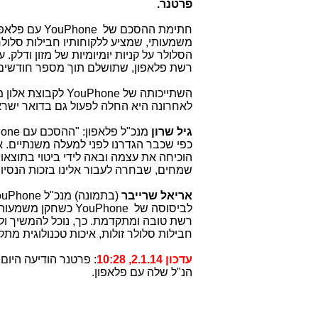
פרטנר.
חתימת ההסכם של
YouPhone
עם פלאפו
משמעותי, שמציע ללקוחותיו חבילות סלולר 
הסלולר על קניות יומיומיות של מזון ודלק
רשת פלאפון, שתושלם תוך מספר חודשים ו
השתייכותה של
YouPhone
לקבוצת אלון מ
לאחרונה היא החלה לפעול גם בדואר ישרא
גיל שרון
מנכ"ל פלאפון: "ההסכם עם
hone
כפי שכבר הגדרנו לפני למעלה משנתיים. 
הוכיחה את עצמה ובאה לידי ביטוי בתוצא
שמחים, שבחרה לעבור אלינו בזכות הנסיון ו
אריאל שרייבר
(בתמונה) מנכ"ל
ouPhone
לביסוסה של
YouPhone
כשחקן משמעותי 
רשת טובה ומתקדמת. כך, נוכל להמשיך ולה
חבילות סלולר זולות, איכות טכנולוגית 
עדכון 2.1.14, 10:28
הנ"ל שלה עם פלאפון.