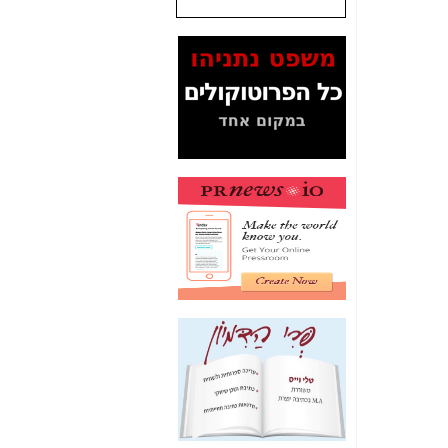
שנתנו לסלקום? -
כאן
המסמכים בנושא בזק-
Yes (תיק 4000)
מוכיחים "תפירת תיק"
לאיש הלא נכון! -
כאן
עובדות ומסמכים
המוסתרים מהציבור:
האם ביבי כשר
תקשורת עזר לקב'
בזק? -
כאן
מה מקור ה-Fake
News שהביא לתפירת
תיק לביבי והעלמת
החשודים הנכונים -
כאן
אחת הרגליים של "תיק
4000 התפור"
התמוטטה היום
בניצחון (כפול) של בזק
-
כאן
איך כתבות מפנקות