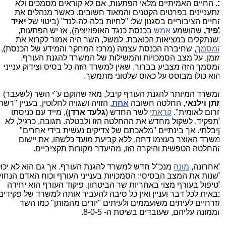
. החיים האמיתיים מלאי הפתעות, אם לא קוראים מסמכים ולא
תעניינים בפרטים הקטנים והמאוד חשובים. כאשר מנהלים את
חיים הציבוריים בסגנון של: "לחיות בלה-לה-לנד" (ביטוי של
יאיד
פיד,
שהושמע
אמש
בכנסת כנגד האופוזיציה), אז יש הפתעות,
שנתקלים במציאות הכואבת. למשל, השר היה אמור לקרוא את
מסמך
, שחיברה הכנסת עצמה (מרכז המחקר והמידע של הכנסת),
זמן, על מצב הסמכויות והמשילות של המשרד להגנת העורף.
מסמך הזה מצביע בברור, שאין למשרד הזה כל בסיס וצידוק ענייני
הוא כולו מבוסס על כאוס שלטוני מתמשך.
משרד המיותר להגנת העורף קיבל, מאז שהוקם ע"י השר (לשעבר)
תן וילנאי
, החלטה חשובה
אחת
, הזויה ושגויה לחלוטין, בעניין "רשת
רום לאומית".
קראתי
לשר החדש (
גלעד ארדן
), מייד עם כניסתו
תפקיד, לשקול מחדש את ההחלטה הזו ולבטלה. תגובה, כרגיל, לא
יבלתי. אך בינתיים "מלאכתם של צדיקים נעשית בידי אחרים"
משרד האוצר בעצמו דחה, ללא קביעת מועד כלשהו, את יישום
החלטה הטפשית והיקרה הזו, מהיעדר מקורות תקציביים.
אחרונה,
מונה
מנכ"ל חדש למשרד להגנת העורף. אך גם הוא לא יכול
שנות את המצב הבסיסי: הסמכויות בענייני העורף וכוח האדם הנחוץ
טיפול בעורף מצוי באחריות שר הביטחון. פיקוד העורף הוא יחידה
באית לכל דבר ועניין ואין כל סיבה להעביר אותה למשרד של פקידים
זרחיים לעיתים משועממים ולעיתים "יורים מהמותן" כמו השר
ממונה עליהם, שעובדים בשיטת ה- 8-0-5.