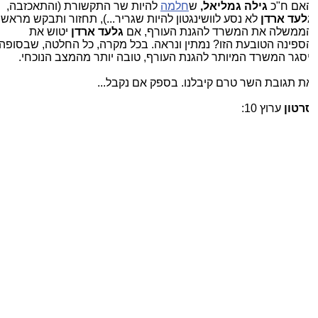
אם ח"כ
גילה גמליאל,
ש
חלמה
להיות שר התקשורת (והתאכזבה,
לעד ארדן
לא נסע לוושינגטון להיות שגריר...), תחזור ותבקש מראש
ממשלה את המשרד להגנת העורף, אם
גלעד ארדן
יטוש את
ספינה הטובעת הזו? נמתין ונראה. בכל מקרה, כל החלטה, שבסופה
יסגר המשרד המיותר להגנת העורף, טובה יותר מהמצב הנוכחי.
ת תגובת השר טרם קיבלנו. בספק אם נקבל...
רטון
ערוץ 10: