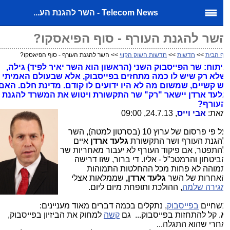
Telecom News - השר להגנת הע...
שר להגנת העורף - סוף הפיאסקו?
 הבית
>>
חדשות
>>
חדשות השוק הקווי
>> השר להגנת העורף - סוף הפיאסקו?
יתוח: שר הפייסבוק השני (הראשון הוא השר יאיר לפיד) גילה,
לא רק שיש לו כמה מתחזים בפייסבוק, אלא שבעולם האמיתי
ש קשיים, שמשום מה לא היו ידועים לו קודם. מדינת חלם. האם
לעד ארדן יישאר "רק" שר התקשורת ויטוש את המשרד להגנת
עורף?
את:
אבי וייס
, 24.7.13, 09:00
על פי פרסום של ערוץ 10 (בסרטון למטה), השר
הגנת העורף ושר התקשורת
גלעד ארדן
איים
התפטר, אם פיקוד העורף לא יעבור מאחריות שר
ביטחון והרמטכ"ל - אליו. די ברור, שזו דרישה
מוהה לא פחות מכל ההחלטות התמוהות
אחרות של השר
גלעד ארדן,
שממלאות אצלי
גירה שלמה
, ההולכת ותופחת מיום ליום.
שחיים
בפייסבוק
, נתקלים בכמה דברים מאוד מעניינים:
. קל להתחזות בפייסבוק... גם
קשה
למחוק את הביזיון בפייסבוק,
חרי שהוא התגלה...