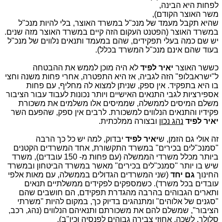
לפחות היא הבינה,
משר האוצר הקודם),
שהיא תקבל מעמד של מנכ"ל במשרד האוצר, בלי להיות מנכ"ל
במשרד האוצר (הפטנט העקום הזה קיים במשרד האוצר מזה שנים.
יש שם כמה בעלי תפקידים, שהם במעמד ותנאים נלווים של מנכ"ל
בעוד שהם אינם מנכ"ל המשרד בכלל).
כששר האוצר
יאיר לפיד
לא היה מוכן לממש את ההבטחה
ל"ישראבלופ" הזה לגביה, אז היא התפטרה, אחרי פחות משנה וחצי
בו היא בתפקיד. אין ספק, שניתן למצוא לה מחליף, עם פחות
אספירציות לגבי התנאים האישיים ויותר נכונות לעבוד עבור הציבור
משלם המיסים לממשלה, שממיסים אלו משלמים את משכורת
פקידיו והתנאים הנלווים למשכורת. לרבים אין ספק, שהפעם השר
יאיר לפיד
נהג נכון
ובצורה ממלכתית.
זה אולי גם הזמן, ש
יאיר לפיד
יבדוק, למה יש כל כך הרבה
"סמנכ"לים בכירים" במשרד התקשורת, אחד המשרדים הקטנים
ביותר מכלל משרדי הממשלה (עם פחות מ- 150 עובדים), משרד
שיש בו יותר "סמנכ"לים בכירים" מאשר במשרד הביטחון ובמשרד
החינוך
גם יחד
(שני המשרדים הגדולים בממשלה, עם מאות אלפי
עובדים בכל משרד). כשמספקים לפקידים ממשלתיים תנאים
ותארים הגבוהים בהרבה מהגדרת תפקידם, הם חושבים שהם
"סגנים של אלוהים" ומתנהגים בדיוק כך, במקום להיות "משרתי
הציבור", שמשלם להם את משכורתם ותנאיהם הנלווים (נהג, רכב,
סלולר, לשכה, אחוזי צבירה גבוהים לפנסיה וכיו"ב).