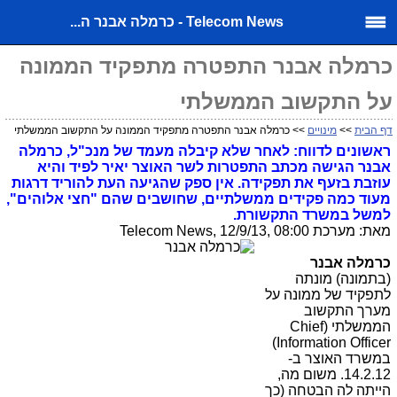
Telecom News - כרמלה אבנר ה...
כרמלה אבנר התפטרה מתפקיד הממונה
על התקשוב הממשלתי
דף הבית
>>
מינויים
>> כרמלה אבנר התפטרה מתפקיד הממונה על התקשוב הממשלתי
ראשונים לדווח: לאחר שלא קיבלה מעמד של מנכ"ל, כרמלה
אבנר הגישה מכתב התפטרות לשר האוצר יאיר לפיד והיא
עוזבת בזעף את תפקידה. אין ספק שהגיעה העת להוריד דרגות
מעוד כמה פקידים ממשלתיים, שחושבים שהם "חצי אלוהים",
למשל במשרד התקשורת.
מאת: מערכת Telecom News, 12/9/13, 08:00
כרמלה אבנר
(בתמונה)
מונתה
לתפקיד של ממונה על
מערך התקשוב
הממשלתי (Chief
Information Officer)
במשרד האוצר ב-
14.2.12. משום מה,
הייתה לה הבטחה (כך