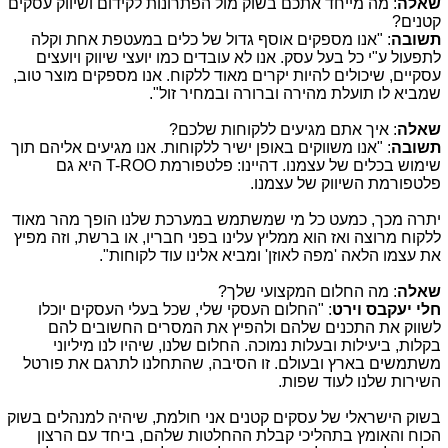
שאלה
: מה מייחד אתכם בשוק מול הפתרונות לקידום ושיווק עסקים
קטנים?
תשובה
: "אנו מספקים אוסף גדול של כלים במעטפת אחת וקלה
לתפעול ע"י כל בעל עסק. אנו לא עובדים כמו יועצי שיווק ויועצים
עסקיים, שיכולים להיות יקרים מאוד ללקוח. אנו מספקים מוצר טוב,
שמביא לו תועלת מהירה וברורה ובמחיר זול".
שאלה
: איך אתם מגיעים ללקוחות שלכם?
תשובה
: "אנו משווקים באופן ישיר ללקוחות. אנו מגיעים אליהם תוך
שימוש בכלים של עצמנו. דהיינו: פלטפורמת
T-ROO
היא גם
פלטפורמת השיווק של עצמנו.
יתרה מכך, כמעט כל מי שמשתמש במערכת שלנו הופך מהר מאוד
ללקוח מרוצה ואז הוא ממליץ עלינו בפני חבריו, או ברשת, וזה מפיץ
את עצמו הלאה 'מפה לאוזן' ומביא אלינו עוד לקוחות".
שאלה
: מה החלום המקצועי שלך?
חלי יעקבס וירט
: "החלום העסקי שלי, שכל בעלי העסקים יוכלו
לשווק את התכנים שלהם ולהפיץ את המסרים החשובים להם
בקלות, ביעילות ובעלות נמוכה. החלום שלנו, שיהיו לנו מיליוני
משתמשים בארץ ובעולם. זו הסיבה, שהתחלנו לתרגם את פורטל
השירות שלנו לעוד שפות.
בשוק הישראלי של עסקים קטנים אני חולמת, שיהיה למנהלים בשוק
הכוח והאומץ בתהליכי קבלת ההחלטות שלהם, ביחד עם הרצון