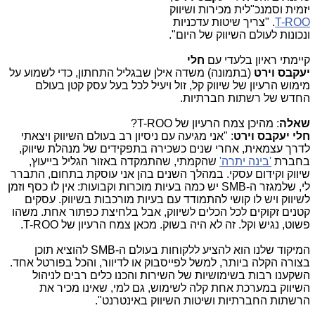
יזמית וסמנכ"לית מכירות ושיווק
T-ROO
. "צריך שיטות עדכניות
ונכונות לעולם השיווק של היום".
קיימתי ראיון בלעדי עם
חלי
יעקבס וירט
(בתמונה) משדה אילן שבגליל התחתון, כדי לשמוע על
מימוש הרעיון של שיווק קל, זול ויעיל לכל בעל עסק קטן בעולם
החדש של רשתות חברתיות.
שאלה
: מהיכן צמח הרעיון של
T-ROO
?
חלי יעקבס וירט
: "אני מגיעה עם ניסיון רב בעולם השיווק ויצאתי
לדרך עצמאית, אחרי שנים כשכירה בתפקידים של מנהלת שיווק,
בחברת
'בינה יתרה'
שהקמתי, שהתמקדה באזור הגליל בייעוץ,
שיווק וקידום עסקי. במהלך השנים בהן אני עוסקת בתחום, התברר
לי, שלמגזר ה-
SMB
יש כמה בעיות מוכרות וקבועות: אין לו כסף וזמן
לשיווק ויש לו קושי להתמודד עם בעיות מורכבות בשיווק. עסקים
קטנים זקוקים לכל הכלים לשיווק, אבל בלחיצת כפתור אחת. משהו
פשוט, נגיש וקל. זה לא היה בשוק. מכאן צמח הרעיון של
T-ROO
.
המיקוד שלנו הוא להציע ללקוחות בעולם ה-
SMB
להוציא תוכן
בצורה הקלה ביותר, למשל לפייסבוק או לדיוור, והכל בפורטל אחד.
השקענו רבות בשימושיות של השירות והכנו כלים רבים לניהול
השיווק במערכת אחת קלה לשימוש, גם למי, שאינו מכיר את
הרשתות החברתיות ושיטות השיווק באינטרנט".