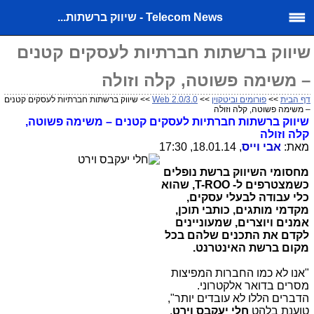
Telecom News - שיווק ברשתות...
שיווק ברשתות חברתיות לעסקים קטנים
– משימה פשוטה, קלה וזולה
דף הבית
>>
פורומים וביטקוין
>>
Web 2.0/3.0
>> שיווק ברשתות חברתיות לעסקים קטנים
– משימה פשוטה, קלה וזולה
שיווק ברשתות חברתיות לעסקים קטנים – משימה פשוטה,
קלה וזולה
מאת:
אבי וייס
, 18.01.14, 17:30
מחסומי השיווק ברשת נופלים
כשמצטרפים ל-
T-ROO
, שהוא
כלי עבודה לבעלי עסקים,
מקדמי מותגים, כותבי תוכן,
אמנים ויוצרים, שמעוניינים
לקדם את התכנים שלהם בכל
מקום ברשת האינטרנט
.
"אנו לא כמו החברות המפיצות
מסרים בדואר אלקטרוני.
הדברים הללו לא עובדים יותר",
טוענת בלהט
חלי יעקבס וירט
,