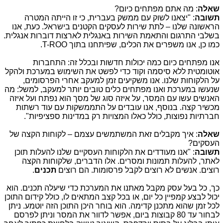
שאלה
: מה אתם מפתחים כיום?
תשובה
: "יצאנו לשוק עם ממשק בעברית, כי זו הייתה המטרה
הראשונה שלנו – לתת שירות לעסקים הקטנים בישראל. כעת, אנו
בשלבי התרגום והתאמת השירות באנגלית לארצות דוברות אנגלית.
כמו כן, אנו משפרים את הכלים, שפיתחנו בתוך
T-ROO
.
אנו מפתחים כיום כמה יכולות חדשות ובכלל זה: התחברות
אוטומטית ללא סיסמה וקוד כדי לפשט את השימוש במערכת ולהקל
על הלקוחות שלנו. אנו משקיעים זמן למעקב אחרי הפרסומים,
שנעשו במערכת ואנו מפתחים כלים טובים יותר למעקב, למשל: מה
האנשים עשו עם המסר, על איזה סוג של מסך הוא נפתח ועל איזה
מכשיר קצה. בנוסף, אנו עובדים על התממשקות עם עוד רשתות
חברתיות נפוצות, כולל כאלו המצויות רק במדינות ספציפיות".
שאלה
: איך מקבלים זאת המשתמשים עצמם – לקוחות הקצה של
העסקים?
תשובה
: "אנו מעודדים את הלקוחות העסקיים שלנו להעלות תוכן
לאתר, להעלות תמונות ומסרים. אלו הדברים, שלקוחות הקצה
רוצים. אנשים לא רוצים לקבל פרסומות. הם רוצים
תכנים
.
כך, כל בעל עסק מקבל מאתנו את המערכת כדי שיעלה תכנים. הוא
יכול לבצע קמפיין כל יום, או בכל קצב המתאים לו, כולל קידום התוכן
לכל זמן שהוא מתכנן קדימה. הוא בוחר היכן התוכן הזה יוטמע. ניתן
לבחור עד 80 קבוצות ביום, אפשר לדוור את המסר וניתן לפרסם