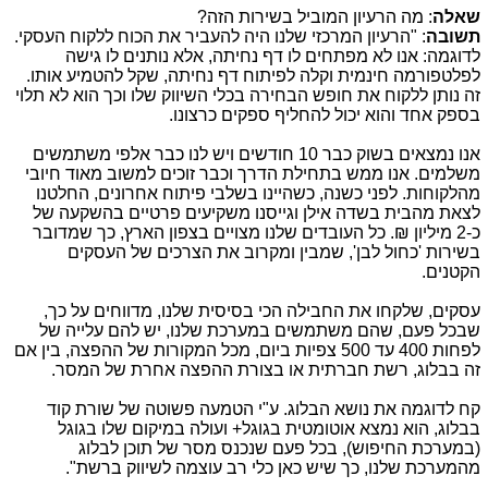
שאלה
: מה הרעיון המוביל בשירות הזה?
תשובה
: "הרעיון המרכזי שלנו היה להעביר את הכוח ללקוח העסקי.
לדוגמה: אנו לא מפתחים לו דף נחיתה, אלא נותנים לו גישה
לפלטפורמה חינמית וקלה לפיתוח דף נחיתה, שקל להטמיע אותו.
זה נותן ללקוח את חופש הבחירה בכלי השיווק שלו וכך הוא לא תלוי
בספק אחד והוא יכול להחליף ספקים כרצונו.
אנו נמצאים בשוק כבר 10 חודשים ויש לנו כבר אלפי משתמשים
משלמים. אנו ממש בתחילת הדרך וכבר זוכים למשוב מאוד חיובי
מהלקוחות. לפני כשנה, כשהיינו בשלבי פיתוח אחרונים, החלטנו
לצאת מהבית בשדה אילן וגייסנו משקיעים פרטיים בהשקעה של
כ-2 מיליון ₪. כל העובדים שלנו מצויים בצפון הארץ, כך שמדובר
בשירות 'כחול לבן', שמבין ומקרוב את הצרכים של העסקים
הקטנים.
עסקים, שלקחו את החבילה הכי בסיסית שלנו, מדווחים על כך,
שבכל פעם, שהם משתמשים במערכת שלנו, יש להם עלייה של
לפחות 400 עד 500 צפיות ביום, מכל המקורות של ההפצה, בין אם
זה בבלוג, רשת חברתית או בצורת ההפצה אחרת של המסר.
קח לדוגמה את נושא הבלוג. ע"י הטמעה פשוטה של שורת קוד
בבלוג, הוא נמצא אוטומטית בגוגל+ ועולה במיקום שלו בגוגל
(במערכת החיפוש), בכל פעם שנכנס מסר של תוכן לבלוג
מהמערכת שלנו, כך שיש כאן כלי רב עוצמה לשיווק ברשת".