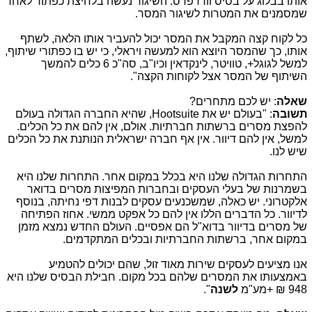
אותו בבלוג על בסיס וורדפרס. השיגור נעשה בלחיצת כפתור לאחר
שמסמנים את המטרות לשיגור המסר.
כל לקוח קצה המקבל את המסר יכול להעביר אותו הלאה, לשתף
אותו, כך שהמסר היוצא הוא למעשה ויראלי, כי יש בו כפתורי שיתוף,
למשל לגוגל+, טוויטר, לינקדאין וכיו"ב, סה"כ 6 כלים להמשך
השיתוף של המסר אצל לקוחות הקצה".
שאלה
: יש לכם מתחרים?
תשובה
: "בעולם יש את
Hootsuite
, שהיא החברה הגדולה בעולם
להפצת מסרים ברשתות חברתיות. אולם, אין להם את כל הכלים.
למשל, אין להם דיוור. אין אף חברה ישראלית הנותנת את כל הכלים
שיש לנו.
התחרות הגדולה שלנו היא בכלל במקום אחר. התחרות שלנו היא
בשמרנות של בעלי העסקים ובחברות המפיצות מסרים בדואר
אלקטרוני. יש כאלה, שמשכנעים עסקים לבנות דפי נחיתה, בנוסף
לדיוור. כל הדברים הללו אין להם כל אפקט ממשי. אחוז הפתיחה
של מסרים בדיוור בדוא"ל הם אפסיים. העולם החדש נמצא מזמן
במקום אחר, ברשתות החברתיות ובכלים המתקדמים.
אנו מציעים לעסקים שירות מאוד זול, שהם יכולים להטמיע
באמצעותו את המסרים שלהם בכל מקום. חבילת הבסיס שלנו היא
948 ₪ +מע"מ
לשנה
".