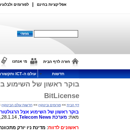
|
אפליקציות בחינם
לפורומים ולבלוגים
מי אנחנו
חזרה לדף הבית
חדשות
עולם ה-ICT ותקשורת
בוקר ראשון של השימוע בני
BitLicense
דף הבית
>>
פורומים וביטקוין
>>
חדשות עולם הביטקוין
>>
בוקר ראשון של השימוע אצל הרגולטור בנ
מאת:
מערכת
Telecom News
, 28.1.14, 20:19
ראשונים לדווח
: מדינת ניו יורק מתכוו