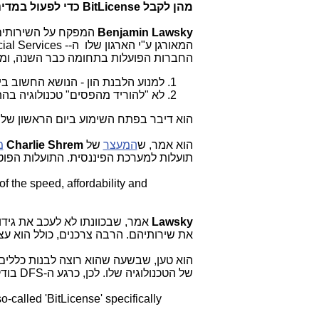
מהן לקבל
BitLicense
כדי לפעול במדינ
Benjamin Lawsky
המפקח על השירותים ה
המאורגן ע"י הארגון שלו ה-- NY State Deoartment of Finnancial Services -
החברות הפועלות בתחומה כבר השנה, ומת
למנוע הלבנת הון - הנושא החשוב ביותר. - sconduct such as money laundering
לא "להוריד מהפסים" טכנולוגיה בהתפתחותה. - ledgling technology
הוא דיבר בפתח השימוע ביום הראשון של ה
הוא אמר, ש
המעצר
של
Charlie Shrem
מ
תועלות למערכת הפיננסית. התועלות הפוטנ
a virtual currency could have a number of benefits for the financial system
of the speed, affordability and
Lawsky
אמר, שבכוונתו לא לעכב את גידול
את שירותיהם. הרבה צרכנים, כולל הוא ע
הוא טען, שבשעה שהוא רוצה לבנות כללים
של הטכנולוגיה שלו. לכן, כרגע ה-
DFS
בודק
-called 'BitLicense' specifically