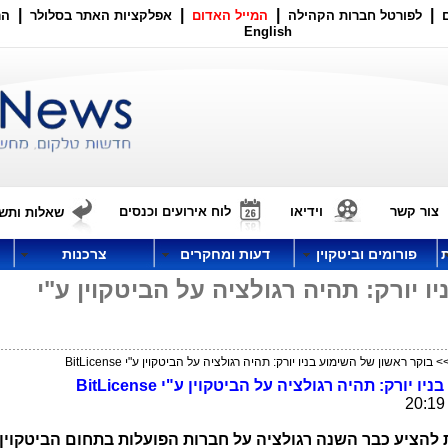
|
|
|
|
לפורטל חברות הקהילה
המייל האדום
אפלקציות האתר בסלולר
הר
English
צור קשר
וידיאו
לוח אירועים וכנסים
שאלות ותשו
פורומים וביטקוין
דעות ומחקרים
צרכנות
ו יורק: תהיה רגולציה על הביטקוין ע"י
 בוקר ראשון של השימוע בניו יורק: תהיה רגולציה על הביטקוין ע"י BitLicense
יו יורק: תהיה רגולציה על הביטקוין ע"י
BitLicense
נת להציע כבר השנה רגולציה על חברות הפועלות בתחום הביטקוין