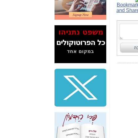
2" על תעלולי השר
משה כחלון -
כאן
המשך חשיפת הבלוף
ששמו "מהפיכת
הסלולר" ואיך מסרסים
את הנתונים לציבור -
כאן
סיכום ביקור בסיליקון
ואלי - למה 3 הגדולות
משקיעות ומפתחות
באותם תחומים -
כאן
שלמה פילבר (עד
לאחרונה מנכ"ל משרד
התקשורת) - עד
מדינה? הצחקתם
אותי! -
כאן
"יש אפליה בחקירה"?
חשיפה: למה השר
משה כחלון לא נחקר
עד היום? -
כאן