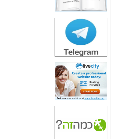
חשיפת חשד לשחיתות
הדומה לזו של "תיק
4000" אך בתחום
הסלולר -
כאן
חשיפת מה שלא
רוצים שתדעו בעניין
פריסת אנלימיטד
(בניחוח בלתי נסבל) -
כאן
חשיפה: איוב קרא
אישר לקבוצת סלקום
בדיוק מה שביבי אישר
ל-Yes ולבזק -
כאן
האם השר איוב קרא
היה צריך בכלל לחתום
על האישור, שנתן
לקבוצת סלקום? -
כאן
האם ביבי וקרא קבלו
בכלל תמורה עבור
ההטבות הרגולטוריות