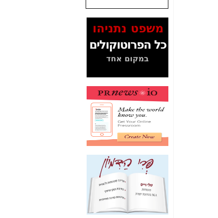
שנתנו לסלקום? -
כאן
המסמכים בנושא בזק-
Yes (תיק 4000)
מוכיחים "תפירת תיק"
לאיש הלא נכון! -
כאן
עובדות ומסמכים
המוסתרים מהציבור:
האם ביבי כשר
תקשורת עזר לקב'
בזק? -
כאן
מה מקור ה-Fake
News שהביא לתפירת
תיק לביבי והעלמת
החשודים הנכונים -
כאן
אחת הרגליים של "תיק
4000 התפור"
התמוטטה היום
בניצחון (כפול) של בזק
-
כאן
איך כתבות מפנקות