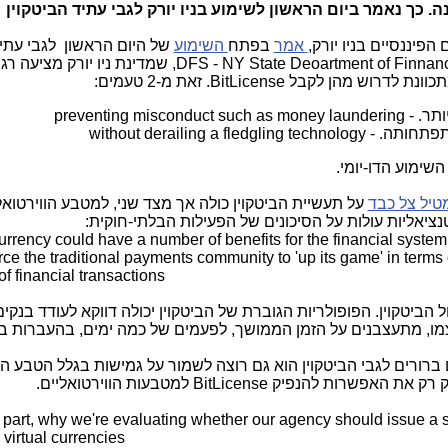
ה. כך נאמר ביום הראשון לשימוע בניו יורק לגבי עתיד הביטקוין
פיננסיים בניו יורק,
אמר
בפתח
השימוע
של היום הראשון לגבי עתי
DFS
, שמדינת ניו יורק מציעה רג
כוונת לדרוש מהן לקבל
BitLicense
. זאת מ-2 טעמים:
preventing mi
without derailing a f
שימוע הדו-יומי.
טיל צל כבד
על תעשיית הביטקוין כולה אך מצד שני, למטבע הווירטואל
ציאליות עולות על הסיכונים של הפעילות הבלתי-חוקית:
orce the traditional payments community to 'up its game' in terms 
 of financial transactions
 הביטקוין. הפופולריות הגוברת של הביטקוין יכולה דווקא לעודד בנקי
צמו, מתעצבנים על הזמן הממושך, לפעמים של כמה ימים, בהעברות בנ
 ברורים לגבי הביטקוין הוא גם רוצה לשמור על גמישות בגלל הטבע
 רק את האפשרות להנפיק
BitLicense
למטבעות הווירטואליים.
n part, why we're evaluating whether our agency should issue a so
o virtual currencies