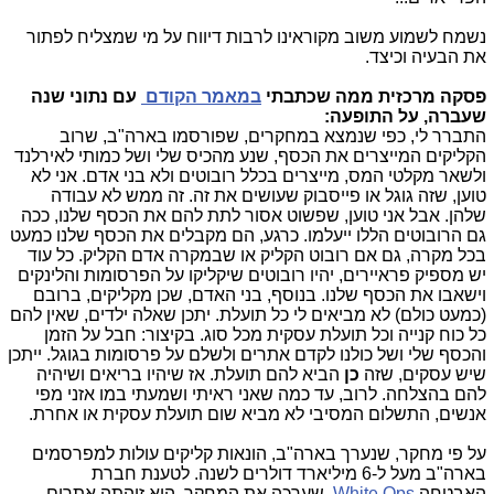
נשמח לשמוע משוב מקוראינו לרבות דיווח על מי שמצליח לפתור
את הבעיה וכיצד.
פסקה מרכזית ממה שכתבתי
במאמר הקודם
עם נתוני שנה
שעברה, על התופעה:
התברר לי, כפי שנמצא במחקרים, שפורסמו בארה"ב, שרוב
הקליקים המייצרים את הכסף, שנע מהכיס שלי ושל כמותי לאירלנד
ולשאר מקלטי המס, מייצרים בכלל רובוטים ולא בני אדם. אני לא
טוען, שזה גוגל או פייסבוק שעושים את זה. זה ממש לא עבודה
שלהן. אבל אני טוען, שפשוט אסור לתת להם את הכסף שלנו, ככה
גם הרובוטים הללו ייעלמו. כרגע, הם מקבלים את הכסף שלנו כמעט
בכל מקרה, גם אם רובוט הקליק או שבמקרה אדם הקליק. כל עוד
יש מספיק פראיירים, יהיו רובוטים שיקליקו על הפרסומות והלינקים
וישאבו את הכסף שלנו. בנוסף, בני האדם, שכן מקליקים, ברובם
(כמעט כולם) לא מביאים לי כל תועלת. יתכן שאלה ילדים, שאין להם
כל כוח קנייה וכל תועלת עסקית מכל סוג. בקיצור: חבל על הזמן
והכסף שלי ושל כולנו לקדם אתרים ולשלם על פרסומות בגוגל. ייתכן
שיש עסקים, שזה
כן
הביא להם תועלת. אז שיהיו בריאים ושיהיה
להם בהצלחה. לרוב, עד כמה שאני ראיתי ושמעתי במו אזני מפי
אנשים, התשלום המסיבי לא מביא שום תועלת עסקית או אחרת.
על פי מחקר, שנערך בארה"ב, הונאות קליקים עולות למפרסמים
בארה"ב מעל ל-6 מיליארד דולרים לשנה. לטענת חברת
האבטחה
White Ops
, שערכה את המחקר, היא זיהתה אתרים