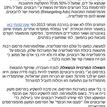
שנמצא על ידם, שמעל ל-50% מכלל ההקלקות והתגובות
לפרסומות בכל הערוצים והמדיות נעשות ע"י רובוטים. מעל ל-19%
מהפרסומות המכוונות (Retargeting Ads) מגיעות ישר לרובוטים,
שעשו להם פרסונליזציה...
הנתונים הללו לא שונים בהרבה מנתוני 2013 כפי
שפרסמתי כאן
במאמר תחת הכותרת: "איך נגמלתי ממקדמי אתרים, מומחי שיווק
באינטרנט ושאר המטרידים והמתחזים". הפיסקה מהמאמר הקודם
מובאת כאן בהמשך, למי שמתעניין בפרטים.
למעשה, כמעט כל עולם הפרסונליזציה, שפלטפורמות פרסום רבות
מתגאות ביכולת הפרסונליזציה של המערכות שלהן, מבוסס על
פרסונליזציה של רובוטים, שלא היו ולא יהיו בני אדם של ממש, כי
הם היו ונשארו קוד של תוכנה בלבד...
השאלה המרכזית הנשאלת
, לנוכח העובדה, שהיקף ההונאות
בפרסום (ע"י בוטים ורובוטים) ממשיך להיות בקנה מידה עצום, היא:
האם יש לכך פתרון? האם יש חברות הזנק ישראליות, שהתמודדו או
מתמודדות עם התופעה הזו ויכולות להוביל למיגורה?
כי בלי אמון במערכות הפרסום, אין סיבה להשקיע בפרסום מקוון,
נייח או נייד, בשום פלטפורמה. למה להשקיע כסף, אם הכסף
המושקע הולך למי שיודע להפעיל רובוטים יותר ביעילות, כדי
שרובוטים אלו "ימצצו את הכסף" של הפרסום המקוון מהמפרסמים
הפרייארים...