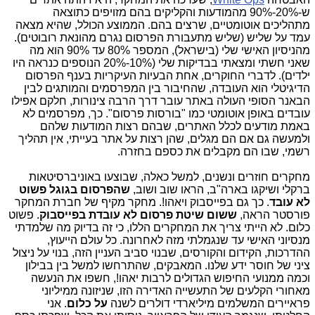
ש-20%-90% מהמודעות והקליקים בהם מזויפים כתוצאה
מתהליכים אוטומטיים, שרצים בהם. הממוצע הכולל, שהיא מצאה
עמד על שליש (שליש מתעבורת הפרסום נגרם מהונאת רובוטים).
מהניסיון האישי שלי (בישראל), המספר 80% עד 90% הוא מה
שאני חשתי ומצאתי בבדיקות שלי (10%-20% הנוספים כנראה היו
ילדים). לדברי החוקרים, אחת הבעיות העיקריות בענף הפרסום
הדיגיטלי הוא העובדה, שהחיבור בין המפרסמים והמותגים לבין
הבאנר הסופי העולה באתר עובר דרך הרבה צינורות, חלקם אפילו
עובדים באופן אוטומטי כמו "בורסות פרסום". כך, מפרסמים לא
באמת מודעים לכלל האתרים, שבהם רצות המודעות שלהם
ולמעשה גם אם הם מגלים, שהן רצות על אתר בעייתי, אין תהליך
רשמי, שבו הם מקבלים את כספם בחזרה.
מחקרים חוזרים ונשנים, למשל כאלה, שבוצעו באוניברסיטאות
ברקלי ושיקגו בארה"ב, הראו שוב ושוב,
שהפרסום בגוגל
פשוט
לא עובד
. כך גם בפייסבוק ויאהו!. מחקר מקיף של חברת המחקר
פורסטר הראה,
ששום שיטת פרסום לא עובדת בפייסבוק
. פשוט
כלום. לא הייתי צריך את המחקרים הללו, כי זה בדיוק מה שלמדתי
מנסיוני האישי עד שנגמלתי מזה לאחרונה. כל עולם הייעוץ,
ההדרכות, הקידום והקורסים, שבנוי סביב העניין הזה, בנוי על ניצול
ציני של חוסר ידע שלנו. המאבקים, שהתרחשו למשל בין בבילון
וכמה ממנועי החיפוש הגדולים לרבות יאהו!, חשפו את הנעשה
מאחורי הקלעים של התעשייה האדירה הזו, שניזונה ממיליוני
פראיירים המשלמים מיליארדי דולרים לשנה
על כלום
. אני