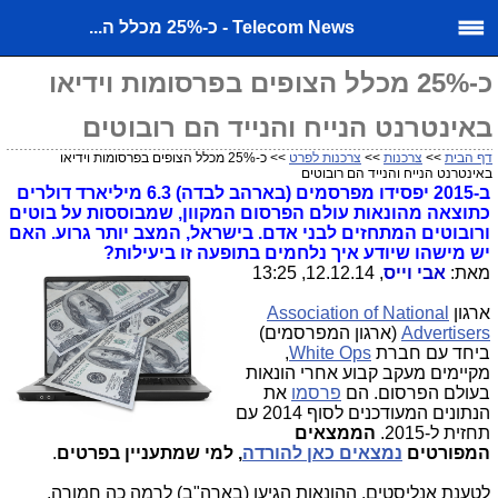
Telecom News - כ-25% מכלל ה...
כ-25% מכלל הצופים בפרסומות וידיאו
באינטרנט הנייח והנייד הם רובוטים
דף הבית
>>
צרכנות
>>
צרכנות לפרט
>> כ-25% מכלל הצופים בפרסומות וידיאו
באינטרנט הנייח והנייד הם רובוטים
ב-2015 יפסידו מפרסמים (בארהב לבדה) 6.3 מיליארד דולרים
כתוצאה מהונאות עולם הפרסום המקוון, שמבוססות על בוטים
ורובוטים המתחזים לבני אדם. בישראל, המצב יותר גרוע. האם
יש מישהו שיודע איך נלחמים בתופעה זו ביעילות?
מאת:
אבי וייס
, 12.12.14, 13:25
ארגון
Association of National
Advertisers
(ארגון המפרסמים)
ביחד עם חברת
White Ops
,
מקיימים מעקב קבוע אחרי הונאות
בעולם הפרסום. הם
פרסמו
את
הנתונים המעודכנים לסוף 2014 עם
תחזית ל-2015.
הממצאים
המפורטים
נמצאים כאן להורדה
, למי שמתעניין בפרטים
.
לטענת אנליסטים, ההונאות הגיעו (בארה"ב) לרמה כה חמורה,