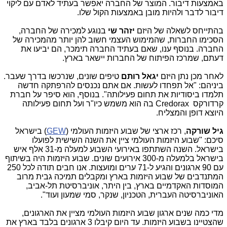
באמצעות דיבור. המוצר של החברה יאפשר בעתיד לאדם עם ליקוי
דיבור לדבר ולהיות מובן באמצעות הקול שלו.
בהתייחס לשאלה של היזם
יזהר שי
בנוגע למכירה של החברה,
הסכימו החברות, שהמימוש העצמי חשוב להן יותר מהמכירה של
החברה. בנוסף ענו, שאם בעתיד החברה תימכר, הם יביעו את
דעתם, שמרכז הפיתוח של החברות יישאר בארץ.
לאחר מכן נתן היזם
יגאל רותם
טיפים שונים, שנרכשו בדרך שעבר.
ביניהם: "אל תפחדו לעשות. אם אתם נכנסים להרפתקה חדשה
תלמדו ביסודיות את תחום פעילותה". בנוסף, הוא סיפר על חברת
קרדורקס Credorax בה הוא משמש כיו"ר ועל תחום פעילותה
היוצא דופן והמצליח.
גיל שורקה
, רכז ארצי של שבוע היזמות העולמי (
GEW
) בישראל
סיכם: "שבוע היזמות העולמי ציין את השנה השישית לפועלו
בישראל. השנה השתתפו באירועי השבוע למעלה מ-31 אלף איש
בישראל בלמעלה מ-300 אירועים שונים. שבוע היזמות היה בשיתוף
עם 90 ארגונים והגיע ל-71 ערים ומועצות. אנו חבים תודה לכל 250
המתנדבים של שבוע היזמות בארץ ומקבלים תמיכה גבית מרוב
המוסדות האקדמיים בארץ, בין היתר, אוניברסיטת תל-אביב,
האוניברסיטה העברית, הטכניון, שנקר, סמי שמעון ועוד".
מדי כמה שנים ארגון שבוע היזמות העולמי מציין את הארגונים,
שהצטיינו בשבוע היזמות. עד היום קיבלו 3 ארגונים בלבד בארץ את