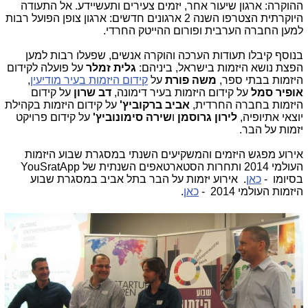
ההוקרה: ארגון שיעור אחר, יזמים צעירים ותעשיידע. אל התעודה
היוקרתית הצטרפו השנה 2 ארגונים חדשים: ארגון צופן הפועל רבות
למען החברה הערבית ופורום ההייטק החרדי.
בנוסף קיבלו תעודות הערכה והוקרה אנשים, שפעלו רבות למען
הפצת נושא היזמות בישראל, ביניהם:
גלית זמלר
על פועלה לקידום
היזמות בבתי ספר,
משה פורת
על
קידום היזמות בעיר מודיעין
,
אופיר סמל
על קידום היזמות בעיר דימונה,
דב שרון
על קידום
היזמות בחברה החרדית,
אביב ברקוביץ'
על קידום היזמות בקהילת
יוצאי אתיופיה,
לירון גרוסמן
ו
שירה סימונוביץ'
על קידום פרויקט
יזמות על הבר.
אירוע מפגש היזמים והמשקיעים השנתי במסגרת שבוע היזמות
העולמי 2014 ותחרות הסטארטאפים השנתית של YouSratApp
בסיומו -
כאן
. אירוע יזמות על הבר בתל אביב במסגרת שבוע
היזמות העולמי 2014 -
כאן
.