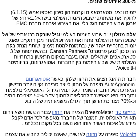
מ-300 אירועים שונים.
יזמים ונציגי סטארטאפים וקרנות הון סיכון נאספו אמש (6.1.15)
להוקיר את משתתפי שבוע היזמות העולמי בישראל באירוע של
ארגון שבוע היזמות הגלובלי. את האירוע אירחה חברת
EMC
.
אלה מטלון
יו"ר שבוע היזמות העולמי ו
גיל שורקה
רכז ארצי של של
שבוע היזמות העולמי פתחו את האירוע ולאחר מכן התקיים פאנל
יזמות בהנחיית
יזהר שי
, (בתמונה למטה מימין), שותף מנהל בקרן
הון סיכון "כנען פרטנרס" Canaan Partners, ובהשתתפות של 3
סטארטאפים ישראלים, שזכו בעבר במקום הראשון בתחרויות
העולמיות של שבוע היזמות בין החברות: אוטואגרונום, בריזומיטר
ו-
Voiceitt
.
חברות ההזנק הציגו את החזון שלהן, כאשר
אוטואגרונום
AutoAgronom סיפרה על החזון לייצר סביבה נקייה יותר מדישון.
המערכת של החברה שומרת על תנאי הגידול האופטימליים לצמח
ותוך כדי היא מאפשרת לחקלאים לחסוך עד כ-50% מצריכת המים
וכ-70% מצריכת הדשן תוך הגדלה משמעותית של היבול.
בריזומיטר
BreezoMeter הציגה את
החזון
עבור הנגשת נושא זיהום
האוויר לאוכלוסייה. המוצר של החברה מאפשר לכל אדם לקבל
מידע על איכות האוויר אותו הוא נושם בכל מקום ובכל זמן.
Voiceitt
סיפרה על
חזונה
לאנשים, שאינם יכולים להביע את עצמם