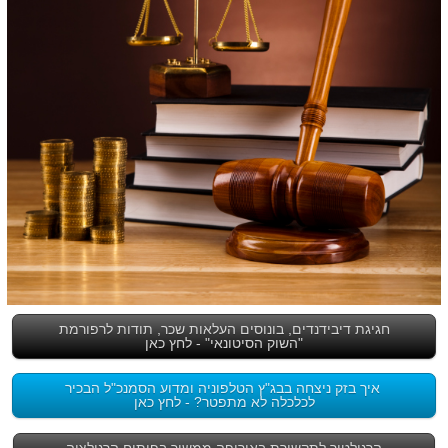
חגיגת דיבידנדים, בונוסים העלאות שכר, תודות לרפורמת
"השוק הסיטונאי" - לחץ כאן
איך בזק ניצחה בבג"ץ הטלפוניה ומדוע הסמנכ"ל הבכיר
לכלכלה לא מתפטר? - לחץ כאן
הרגולטור לתקשורת באירופה ממשיך בפיתוח הרגולציה