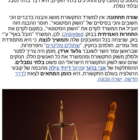
מסמכים מפוברקים ותהליכים בלתי חוקיים, היא דבר בלתי נסבל
ובלתי נסלח.
שורה תחתונה
: אין למשרד התקשורת מושג והבנה בדברים הכי
חשובים והכי בסיסיים של "השוק הסיטונאי". חוסר ההבנה הזה
הוביל את המשרד לקדם את "השוק הסיטונאי", במקום לקדם את
התחרות האמיתית
בבזק:
Unlimited
. לכן, המשרד "הובל באף" ע"י
בזק, שניצחה בכל המאבקים שלה ו
תמשיך לנצח
, כי היא מתמודדת
מול גמדים, חולמים בהקיץ, "
שתולים פוליטיים
" וחפרפרות,
שבראשן עמד השר לשעבר
גלעד ארדן
. מזמן היה צריך לפטר
ולסלק משוק התקשורת ומהמשרד את כל האנשים הללו. הנזקים
שהם עשו לשוק התקשורת הישראלי הם פשוט
בלתי נסבלים
.
ההסתלקות של
אבי ברגר
ו
פרופ'
דיויד גילה
מהבמה של קובעי
הרגולציה בעולם התקשורת, היא
הזמן המתאים
לצאת
לדרך
חדשה, ישרה ונכונה
.