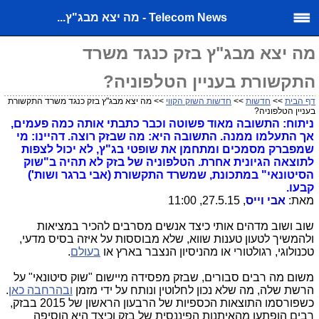
Telecom News - מה יצא מבג"ץ...
מה יצא מבג"ץ בזק כנגד משרד
התקשורת בעניין הטלפוניה?
דף הבית
>>
חדשות
>>
חדשות השוק הקווי
>> מה יצא מבג"ץ בזק כנגד משרד התקשורת
בעניין הטלפוניה?
ניתוח: התשובה מאוד פשוטה וכבר כתבתי אותה כמה פעמים,
אך התעלמו ממנה. התשובה היא: מה שבזק רוצה. דהיינו: מי
שמפברק מסמכים ומתחמן את שופטי בג"ץ, לא יכול לצפות
לתוצאה הגיונית אחרת. הטלפוניה של בזק לא תהיה ב"שוק
הסיטונאי" במתכונת, שמשרד התקשורת (אבי ברגר ושות')
קבעו.
מאת:
אבי וייס
, 27.5.15, 11:00
שוב ושוב מדהים אותי כיצד אנשים מסרבים להכיר במציאות
ולהמשיך לטעון טענות שווא, שלא מבוססות על איזה בסיס מדעי,
טכנולוגי, רגולטורי או מהניסיון הנצבר בארץ או
בעולם
.
משום מה רבים סבורים, שבזק מפסידה מיישום "שוק סיטונאי" על
הרשת שלה, מה שלא נכון לחלוטין ונותח על ידי מזמן
ובהרחבה כאן
.
כשפורסמו התוצאות הכספיות של הרבעון הראשון של 2015 בבזק,
רבים הופתעו מהאיתנות הפיננסית של בזק וכיצד היא הוסיפה