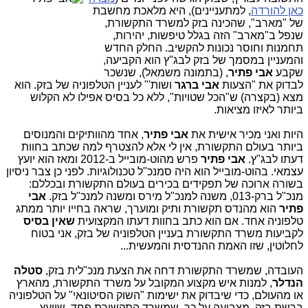
כאן להורדה
, למתעניינים), היא מלאכת מחשבת
של "מארב", שהכינה בזק למשרד התקשורת,
שנפל ב"מארב" הזה בגלל טיפשות, יהירות,
תחמנות וחוסר נכונות להקשיב. החלק החדש
והמעניין במסמך של בזק לבג"ץ הוא הקביעה,
שקבע
אבי פתיר
, (בתמונה משמאל), שנשכר
לבדוק את "הצעות
אבי ברגר
ושות'" לעניין הטלפוניה של בזק. הוא
מצא (בקצרה) ש"הכל שטויות", ללא כל בסיס אפילו לא הקלוש
ביותר לאיזו מציאות.
היות ואני מכיר אישית את
אבי פתיר
, אחד מהוותיקים והמנוסים
ביותר בעולם התקשורת, אין לי אלא להצטרף למה שכתב בחוות
דעתו לבג"ץ.
אבי פתיר
פרש מהוט-מובייל ב-2012 ומאז הוא יועץ
עצמאי. בהוט-מובייל הוא היה סמנכ"ל טכנולוגיות. לפני כן צבר ניסיון
בשורה ארוכה של תפקידים בכירים בעולם התקשורת ובכללם:
מנכ"ל ברק-013, משנה למנכ"ל מירס ומשנה למנכ"ל בזק.
אבי
פתיר
הוא מהנדס תקשורת ותיק ומוערך, שראה בחייו יותר ממתג
טלפוניה אחד. אם הוא כתב בחוות דעתו המקצועית
שאין בסיס
לקביעות משרד התקשורת בעניין הטלפוניה של בזק, אני בטוח
לחלוטין, שזו האמת ההנדסית והמעשית...
העובדה, שמשרד התקשורת דחה את הצעת מנכ"לית בזק,
סטלה
הנדלר
, למנות איש מקצוע המקובל על משרד התקשורת, מהארץ
או מהעולם, כדי שיבדוק את ישימות "השוק הסיטונאי" על הטלפוניה
ברשת בזק, מצביעה על כך, שמשרד התקשורת פחד, שיועץ