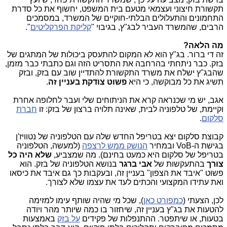
תקשורת חיצוני ועצמאי מטעם בית המשפט, יחשוף את כל סדרת
התחמונים והתעלולים הבלתי-חוקיים של המשרד, במסמכים
הרבים, שהמשרד העביר לבג"ץ, בגיבוי "
קליקת הפרקליטים
".
מה הלאה?
זה די ברור. בג"ץ הוא לא המקום להתעסק ביכולות של המתגים של
בזק. כבר ניתחתי בהרחבה את התסריט הזה וגם כתבתי כבר מזמן,
שהבג"ץ ישלח את משרד התקשורת להתדיין שוב עם בזק, ובזק
תשיג את כל מבוקשה, כי היא
פשוט צודקת בעניין זה
.
אגב, יש מי שכנראה קרא את הניתוחים שלי ועבר לחלופה אחרת
וקיימת, של טלפוניה לבית, שאינה תלויה ברצון של בזק: זו
חברת
סלקום
.
קבוצת סלקום יצא בטריפל החדש שלה עם הטלפוניה של נטוויז'ן
בגישת ה-VoB ובמחיר
הנושק ממש לרצפה
(למעשה, הטלפוניה
בטריפל של סלקום היא כמעט בחינם). מה שמצביע,
שלא היה כל
צורך
בהתעקשות של
אבי ברגר
בנושא הטלפוניה של בזק. הוא
פשוט "איבד את הצפון" בעניין זה, ובעקבות כך גם איבד את כיסאו
ואת עתידו המקצועי והכתים לעד את עצמו שלא לצורך.
לכן, הצעתי (
כמפורט כאן
), שכל מי שהיה שותף עימו למזימה
להטעות את בג"ץ בעניין זה, שיחזור בו כמה שיותר מהר ויודה
בטעות, או שיתפטר. ההתנפלות של פקידים
על בזק
באמצעות