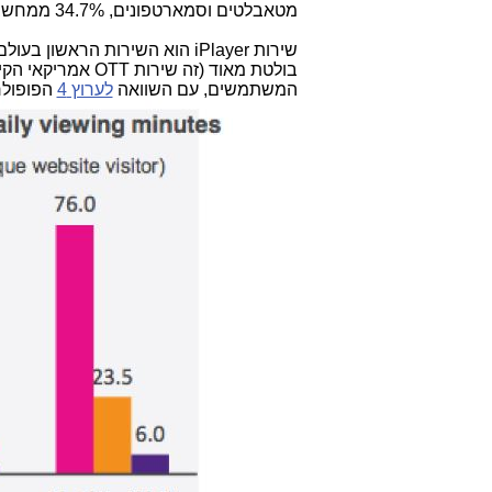
מטאבלטים וסמארטפונים, 34.7% ממחשבים ו-9.8% מטלוויזיות חכמות וקונסולות משחקים.
שירות iPlayer הוא השירות הראשון בעולם המציב תחרות של ממש מול נטפליקס, אם כי הפופולריות של נטפליקס
בולטת מאוד
(זה שירות OTT 
המשתמשים, עם השוואה
לערוץ 4
הפופולרי ב