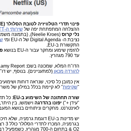
פינוי תדרי הטלוויזיה לטובת הסלולר (LTE ובהמשך ל-5G):
ההצלחה המתפתחת יפה של
שירותי ה-OTT
נלי קרוס
נציבת ה- Digital Agenda של ה-EU ומי
שה
התקשורת ב-EU,
להזמין שימוע ומחקר עבור ה-EU בנושא
פי
עד 790 מגהרץ.
הדו"ח המלא, שמכונה בשם: Lamy Report (על שם מחברו), שהוגש ל-EU לפני יומיים
להורדה מכאן
(למתעניינים). בנוסף, יש דו"ח
אין כמובן כל סיכוי, שנראה דוחות ושימו
"
שקיפות
" לא קיימת בכלל במילון של מש
שורה תחתונה של השימוע ב-EU
"עידן +")
יפונו בהדרגה
לאינטרנט. מחקרים וניתוחים בנושא המעבר ל-OTT והרקע העסקי שמאחורי העברת עולם המד