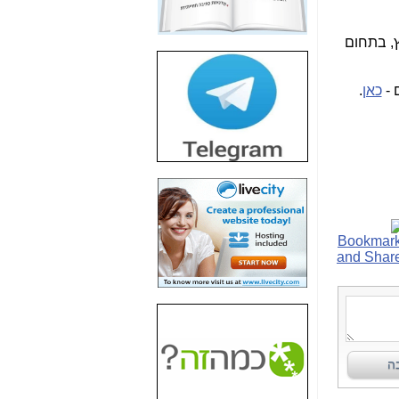
חשיפת חשד לשחיתות
הדומה לזו של "תיק
במכרז יש תדרים בתחום ה-900 מגהרץ, בתחום
4000" אך בתחום
הסלולר -
כאן
 -
כאן
.
חשיפת מה שלא
רוצים שתדעו בעניין
פריסת אנלימיטד
(בניחוח בלתי נסבל) -
כאן
חשיפה: איוב קרא
אישר לקבוצת סלקום
בדיוק מה שביבי אישר
ל-Yes ולבזק -
כאן
האם השר איוב קרא
היה צריך בכלל לחתום
על האישור, שנתן
לקבוצת סלקום? -
כאן
האם ביבי וקרא קבלו
בכלל תמורה עבור
ההטבות הרגולטוריות
שנתנו לסלקום? -
כאן