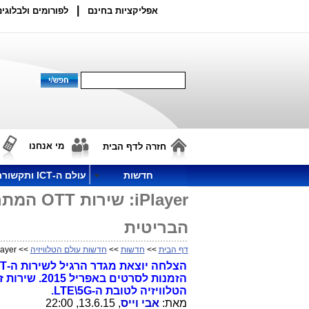
|
אפליקציות בחינם
לפורומים ולבלוגים
מי אנחנו
חזרה לדף הבית
חדשות
עולם ה-ICT ותקשורת
iPlayer
הבריטית
דף הבית
>>
חדשות
>>
חדשות עולם הטלוויזיה
>> iPlayer: שירות OTT המתחרה הראשי לנטפליקס, מבית רשות השידור הבריטית
הצלחה יוצאת מגדר הרגיל לשירות ה-OTT של iPlayer מ
הזמנות לסרט
הטלוויזיה לטובת ה-LTE\5G.
מאת:
אבי וייס
, 13.6.15, 22:00