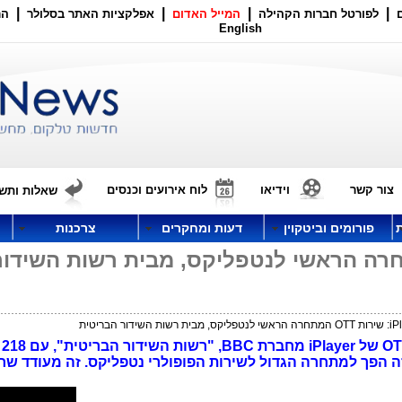
|
|
|
|
לפורטל חברות הקהילה
המייל האדום
אפלקציות האתר בסלולר
הר
English
צור קשר
וידיאו
לוח אירועים וכנסים
שאלות ותשו
פורומים וביטקוין
דעות ומחקרים
צרכנות
: שירות OTT המתחרה הראשי לנטפליקס, מבית רשות השידו
חברת
BBC
, 
ים באפריל 2015. שירות זה הפך למתחרה הגדול לשירות הפופולרי נטפליקס. זה מעודד