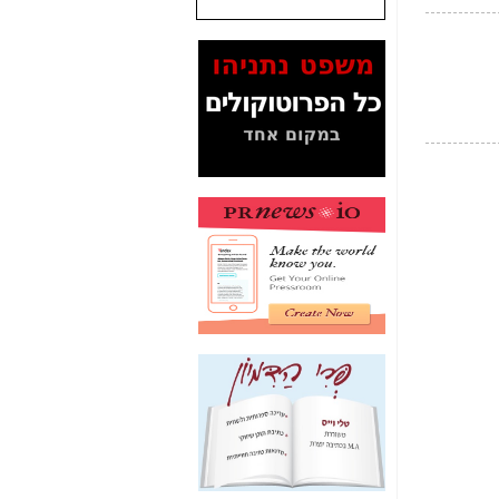
המסמכים בנושא בזק-
Yes (תיק 4000)
מוכיחים "תפירת תיק"
לאיש הלא נכון! -
כאן
עובדות ומסמכים
המוסתרים מהציבור:
האם ביבי כשר
תקשורת עזר לקב'
בזק? -
כאן
מה מקור ה-Fake
News שהביא לתפירת
תיק לביבי והעלמת
החשודים הנכונים -
כאן
אחת הרגליים של "תיק
4000 התפור"
התמוטטה היום
בניצחון (כפול) של בזק
-
כאן
איך כתבות מפנקות