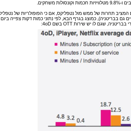
אמריקאי הקיים גם בבריטניה), כמוצג בגרף הבא, לפי נתוני כמות דקות צפייה ביום
בריטניה, שגם לו יש שירות OTT בשם 4oD: