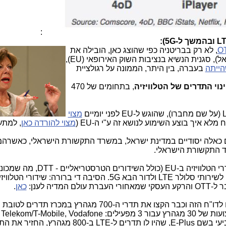
:
, לא רק בבריטניה כפי שהוצג כאן, הובילה
את
(Neelie Kroes), (בתמונה משמאל), סגנית הנשיא בנציבות השוק האירופאי (EU),
ייתה
בעברה, בין היתר, הממונה על רגולציית
נוי התדרים
של הטלוויזיה
, בתחומים של 470
מצוי
 מלא איך בוצע השימוע לנושא זה ע"י ה-EU (
מצוי להורדה כאן
, למתענ
עים כאלה יסודיים במדינת ישראל, במשרד התקשורת הישראלי, כאשרהמ
רד התקשורת הישראלי.
: כל תדרי הטלוויזיה ב-EU (כולל השידורים הטרסט
וישמשו, בין היתר, לשירותי סלולר LTE ולדור הבא 5G. הסיבה די ברורה: שיד
יה לענן:
כאן
.
בגרמניה, המכרז לתדרי הסלולר כולל 3 רצועות של 30 מגהרץ עבור 3 מפעילים: Vodafone
& O2 בתחום ה-700 מגהרץ, כשמפעיל רביעי בשם E-Plus, שהיו לו תדרים ל-LTE ב-800 מגה