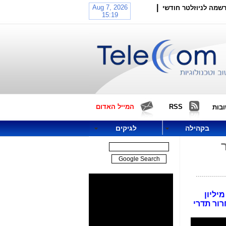
|
שמה לניוזלטר חודשי
RSS
המייל האדום
בות
בקהילה
לגיקים
ר
"רשות השידור הבריטית", עם 218 מיליון
 שחרור תדרי