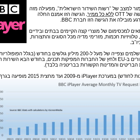
הבריטית" (BBC), בניגוד גמור למצב של "רשות השידור הישראלית", מפעילה מזה
גישה של
OTT
ללא כל ממיר
. הגישה הזו אמנם החלה
רגע מובילה את הגישה הזו חברת
BBC
.
ים למכסימום של מוצרי קצה הקיימים בבתים ובידיים
וויזיות חכמות, מזרימי מדיה מכל הסוגים והתצורות,
ו"ב.
יש לשירות הזה כבר כמה מיליוני לקוחות משלמים וצפייה של מעל ל-200 מיליון גולשים בחודש (בג
של השירות הזה בעולם, טענות של הרגולטורים ב-EU ולחץ של החברות המפיקות תכנים, בחודש הבא השי
 הבריטים והמדינות הקשורות בבריטניה בלבד).
2 ועד מחצית 2015 מופיעה בגרף הבא: