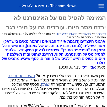
Telecom News - המזימה להטיל...
המזימה להטיל מס על האינטרנט לא
ירדה מסר היום. עובדים גם על מירי רגב
דף הבית
>>
חדשות
>>
חדשות השוק הקווי
>> המזימה להטיל מס על האינטרנט לא ירדה
מסר היום. עובדים גם על מירי רגב
ארגוני היוצרים (דוגמת איגוד הבמאים והתסריטאים בישראל)
מאוד פעילים (לטובת חבריהם והכיס של עצמם), ומחפשים כל
הזמן את "הפראייר התורן", שיסכים לרעיון הישן-נושן שלהם:
להטיל מס על האינטרנט הקווי. דהיינו: שהוט ובזק תשלמנה
מיסים כפולים היישר לכיס של היוצרים, כסף שיגיע מהכיס של
כולנו.
מאת:
אבי וייס
, 6.7.15, 13:00
היכן איגוד האינטרנט הישראלי כשצריך אותו?
האיגוד המתפורר
הזה עסוק כרגע בחיפוש חשאי אחרי מנכ"ל (אחרי שהמנכ"לית
התפטרה). כך, כשמשרד התקשורת
שותק
, הכסף שלי ושל כל
הגולשים האחרים באינטרנט הישראלי יכול ללכת לכיוונים לא רצויים
והשירות באינטרנט יכול להפוך
ליקר יותר
, כי יש מי שרוצה "לשים
יד" על הכסף הזה לטובת עצמו.
את התכנית להטיל "מס אינטרנט" בישראל של 5% על ההכנסות