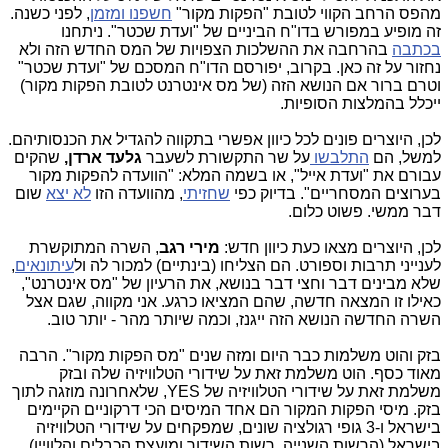
מהפס הרחב הקווי לטובת "הפקות מקור"
חשפנו ומזמן
, לפני כשנה.
זה מופיע במפורש בדו"ח הביניים של "ועדת שכטר". ניתחנו
בכתבה
בהרחבה את ההשלכות הצפויות של המס החדש הזה ולא
נחזור על זה כאן. בקרוב, יפורסם הדו"ח המסכם של "ועדת שכטר"
וטרם ברור אם הנושא הזה (של מס אינטרנט לטובת הפקות מקור)
ייכלל בהמלצות הסופיות.
לכן, היוצרים פונים לכל כיוון אפשרי בתקווה להגדיל את הכנסותיהם.
למשל, הם
התלבשו
על שר התקשורת לשעבר
גלעד ארדן,
שהקים
עבורם את "ועדת אייל", או בשמה המלא:
"הוועדה להפקות מקור
בערוצים המסחריים". בדיוק כפי
שחזיתי
, מהוועדה הזו
לא יצא
שום
דבר ממשי. פשוט כלום.
לכן, היוצרים מצאו כעת כיוון חדש:
מירי רגב
, השרה המתוקשרת
לענייני תרבות וספורט. הם הצליחו (בינתיים) למכור לה ול
עיתונאים
,
שלא מבינים דבר וחצי דבר בנושא, את הרעיון של "מס אינטרנט",
כאילו זו המצאה חדשה, שהם המציאו כרגע. אני מקווה, שגם אצל
השרה החדשה הנושא הזה ייגנז, וכמה שיותר מהר - יותר טוב.
בזק והוט משלמות כבר היום ומזה שנים "מס הפקות מקור". הרבה
מאוד כסף. הוט משלמת זאת על שידורי הטלוויזיה שלה ובזק
משלמת זאת על שידורי הטלוויזיה של YES, שלאחרונה מוזגה לתוך
בזק. מיסי הפקות המקור הם אחד המיסים הכי דרקוניים הקיימים
בישראל ו-3 גופי רגולציה שונים, שמפקחים על שידורי הטלוויזיה
בישראל (הרשות השנייה, רשות השידור ומועצת הכבלים והלוויין),