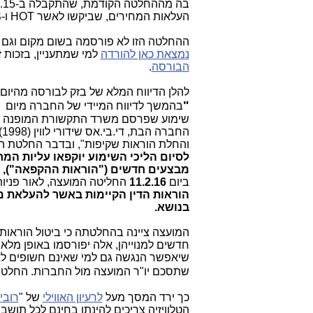
בה מההחלטה הקודמת, שהתקבלה ב-24.12.15,
העלאות המחירים, שביקשו לאשר HOT ו-YES מהמועצה.
ההחלטה הזו לא פורסמה בשום מקום וגם
נמצאת כאן להורדה
למי שמתעניין, בזכות
הבורסה
.
להלן הדיווח המלא של בזק לבורסה מהיום:
"
שימוע שפרסם משרד התקשורת המופנה לשוק
ה
והחלת הוראות שקיפות", ובדבר החלטת המוע
לסיום הליכי השימוע יוקפאו עליות המ
מבצעים חדשים ("הוראות ההקפאה"),
נ
ביום
11.2.16
החליטה המועצה, לאור פניו
הוראות הדין הקיימות באשר להעלאת מ
בנושא.
המועצה ציינה בהחלטתה כי ביטול הוראות 
חדשים למנוייהן, אלה יפורסמו באופן מל
שיאפשר הנגשה גם למי שאינם חשופים לאינ
שתסכם יו"ר המועצה מול החברות. החלטת
כך ירד המסך מעל
לרעיון האווילי
של "
רובין
הטלוויזיה צריכים להינתן בחינם לכל תושב