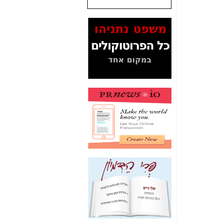
שנתנו לסלקום? -
כאן
המסמכים בנושא בזק-
Yes (תיק 4000)
מוכיחים "תפירת תיק"
לאיש הלא נכון! -
כאן
עובדות ומסמכים
המוסתרים מהציבור:
האם ביבי כשר
תקשורת עזר לקב'
בזק? -
כאן
מה מקור ה-Fake
News שהביא לתפירת
תיק לביבי והעלמת
החשודים הנכונים -
כאן
אחת הרגליים של "תיק
4000 התפור"
התמוטטה היום
בניצחון (כפול) של בזק
-
כאן
איך כתבות מפנקות