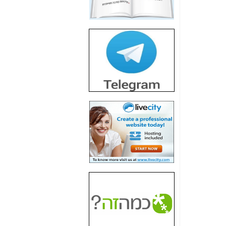
חשיפת חשד לשחיתות
הדומה לזו של "תיק
4000" אך בתחום
הסלולר -
כאן
חשיפת מה שלא
רוצים שתדעו בעניין
פריסת אנלימיטד
(בניחוח בלתי נסבל) -
כאן
חשיפה: איוב קרא
אישר לקבוצת סלקום
בדיוק מה שביבי אישר
ל-Yes ולבזק -
כאן
האם השר איוב קרא
היה צריך בכלל לחתום
על האישור, שנתן
לקבוצת סלקום? -
כאן
האם ביבי וקרא קבלו
בכלל תמורה עבור
ההטבות הרגולטוריות