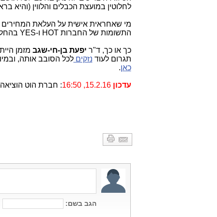
לחלוטין במועצת הכבלים והלווין (והיא ברא
מי שאחראית אישית על העלאת המחירים הזו של HOT ו-YES
התשומות של החברות HOT ו-YES בהחלטה להעלות את האחוז, שהן משקיעות ב"הפקות מקור",
כך או כך, ד"ר
יפעת בן-חי-שגב
מזמן היית
תגרום לעוד
נזקים
לכל הסובב אותה, ובמיו
כאן
.
עדכון
15.2.16, 16:50
: חברת הוט הוציאה 