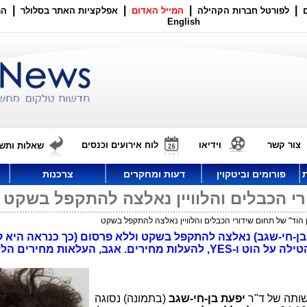
|
|
|
|
לפורטל חברות הקהילה
המייל האדום
אפלקציות האתר בסלולר
הר
English
צור קשר
וידיאו
לוח אירועים וכנסים
שאלות ותשו
פורומים וביטקוין
דעות ומחקרים
צרכנות
ורי הכבלים והלוויין נאלצה להתקפל בשקט
ן הוד" של תחום שידורי הכבלים והלוויין נאלצה להתקפל בשקט
ת בן-חי-שגב) נאלצה להתקפל בשקט וללא פרסום (כך כנראה היא ק
שזה לא יתפרסם), ונסוגה מהאיסור, שהטילה על הוט ו-YES, להעלות מחירים. אגב, העלאות מח
יפעת בן-חי-שגב
(בתמונה) נסוגה