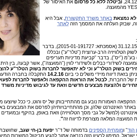
וביטלה ללא כל פרסום
את האיסור של
לא נמצאת
באתר משרד התקשורת
, אבל היא
 זה, שבזק העלתה את המסמך הזה
לאתר
בהמשך לדיווח המיידי של החברה מיום 31.12.15 (אסמכתא: 2015-01-191727), בדבר
 הטלוויזיה הרב-ערוצית ("טלר"ע") ובכללו
חברה הבת, די.בי.אס שידורי לווין (1998) בע"מ ("יס"), בדבר "קביעת מדיניות תעריפים
צה לשידורי כבלים ולשידורי לווין ("המועצה"), אשר קבעה, בין הית
חירים בשוק הטלר"ע וכי לא יתאפשר לחברות בשוק הטלר"ע להצי
יתן בזאת דיווח מיידי משלים כי ביום
14.2.16
התקבלה בחברה הודעת 
ת של החברות,
לבטל את הוראות ההקפאה ולאפשר לחברות לפעול 
חירים ולהצעת מבצעים חדשים וזאת עד לגיבוש מדיניות משרד
ההקפאה האמורות נובע גם מהתחייבותן של יס והוט, כי ככל שיוצעו 
א באתר האינטרנט שלהן, וכן מהתחייבויותיהן לפרסם את המבצעים בא
טרנט (למשל על גבי מסך הטלוויזיה) וזאת באופן, בהיקף ובמועדים 
"
 המועצה המלאה מצורפת לדיווח זה
.
 הוד
" ו
מומחית הספינים
בדמותה של ד"ר
יפעת בן-חי שגב,
שחושבת, 
י ישראל. המימון לרעיון הזה כנראה אמור להגיע מביטול המשרות המיו