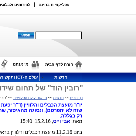
|
אפליקציות בחינם
לפורומים ולבלוגים
מי אנחנו
חזרה לדף הבית
חדשות
עולם ה-ICT ותקשורת
"רובין הוד" של תחום שיד
דף הבית
>>
חדשות
>>
חדשות עולם הטלוויזיה
>> "רובי
יו"ר מועצת הכבלים והלוויין (ד"ר יפע
רק בגללה.
מאת:
אבי וייס
, 15.2.16, 15:40
ביום 11.2.16 מועצת הכבלים והלוויין בראשותה של ד"ר