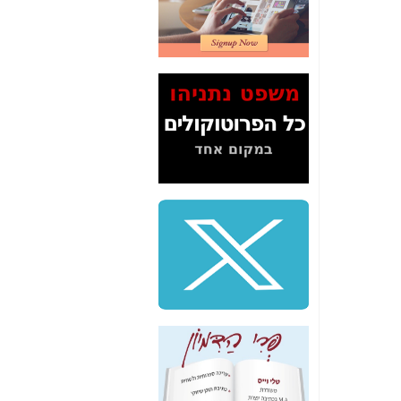
2" על תעלולי השר
משה כחלון -
כאן
המשך חשיפת הבלוף
ששמו "מהפיכת
הסלולר" ואיך מסרסים
את הנתונים לציבור -
כאן
סיכום ביקור בסיליקון
ואלי - למה 3 הגדולות
משקיעות ומפתחות
באותם תחומים -
כאן
שלמה פילבר (עד
לאחרונה מנכ"ל משרד
התקשורת) - עד
מדינה? הצחקתם
אותי! -
כאן
"יש אפליה בחקירה"?
חשיפה: למה השר
משה כחלון לא נחקר
עד היום? -
כאן