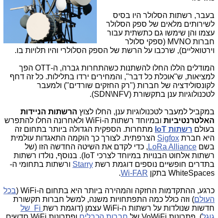
בעבר, רשתות הסלולר היו בסיס
לשירותים מלאים של ספק הסלולר
עצמו והן שימשו גם כתשתית עבור
חברות MVNO (ספקי סלולר
וירטואליים), שרכבו על הרשת של הספק הסלולרי והיו תלויות בו.
המודלים הללו החלו להשתנות כשהתחרות גברה, ה-OTT הפך
למציאות, ש"אוכלת כל דבר", והמחירים ירדו בתלילות. כל זה דחף
לקונסולידציה של חברות ("רק החזקים שורדים") ולמעבר
לטכנולוגיות ענן בתקשורת (SDN\NFV).
במקביל למעבר לטכנולוגיות ענן, החלו לצוץ
הרשתות הניידות
האלטרנטיביות
ובמיוחד רשתות ה-WiFi ולאחרונה החלו להתפרש
בעולם
רשתות IoT
מתחרות. הספקית הגדולה ביותר בתחום זה
היא חברת
Sigfox
הצרפתית. לצורך כך הוקמה התאגדות עולמית
בשם
LoRa Alliance
, כדי לקדם את השיטה החדשה הזו (של
רשתות אלחוט הבנויות במיוחד לצרכי IoT). בנוסף, נולדו רשתות
בתדרים חופשיים נוספים דוגמת רשת
Starry
ורשתות בתחומי ה-
WhiteSpaces בתקן
Wi-FAR
.
כרגע, ההתקדמות החזקה והמהירה ביותר היא בתחום ה-WiFi (
בכל
העולם
) וזה כולל כמה התפתחויות משנה, למשל חברות תקשורת
חדשות שנולדות על רשתות ה-WiFi עצמן (דוגמת רשת
Fi של
גוגל
), פתרונות VoWiFi של
חברות הכבלים
ופתרונות WiFi חדשים