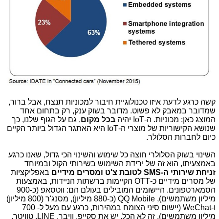
קשה כרגע לדעת איזו טכנולוגיית חיבור למכוניות תנצח, אבל ברור,
שמדובר במאבק לא פשוט. מדובר בשוק ענק, רק בתחום אחד
המוצג כאן: מכוניות. ה-IoT יהיה
בכל מקום
, גם על הגוף שלנו, כך
שנושא הקישוריות של מוצרי ה-IoT היא האתגר הגדול ביותר הקיים
כיום לחברות הסלולר.
השינוי בשוק הסלולרי חוצה כל שימוש והשינוי הכי גדול, שאנו כרגע
באמצעיתו, הוא זה של ירידת השימוש בשירותי הקול ובמיוחד
זניחת שירותי ה-SMS לטובת צ'ט ומסרים מידיים
באפליקציות
של מסרים מידיים כ-OTT הקיימות ברשתות הניידות, באמצעות
הסמארטפונים. היישומים המובילים בעולם הם: ווטסאפ (כ-900
מיליון משתמשים), QQ Mobile (כ-880 מיליון), מסנג'ר (800 מיליון)
ו-WeChat (יישום סיני הצומח במהירות, כרגע עם מעל ל- 700
מיליון משתמשים). זה לא הכל. יש את סקייפ, וויבר, LINE, טוויטר,