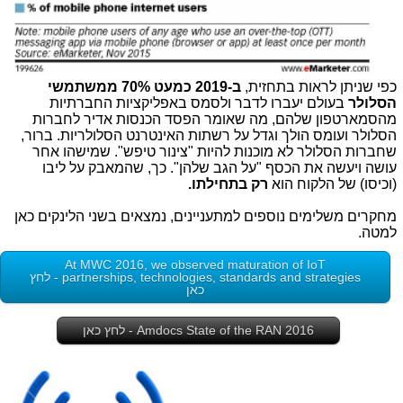
כפי שניתן לראות בתחזית,
ב-2019 כמעט 70% ממשתמשי
הסלולר
בעולם יעברו לדבר ולסמס באפליקציות החברתיות
מהסמארטפון שלהם, מה שאומר הפסד הכנסות אדיר לחברות
הסלולר ועומס הולך וגדל על רשתות האינטרנט הסלולריות. ברור,
שחברות הסלולר לא מוכנות להיות "צינור טיפש". שמישהו אחר
עושה ויעשה את הכסף "על הגב שלהן". כך, שהמאבק על ליבו
(וכיסו) של הלקוח הוא
רק בתחילתו.
מחקרים משלימים נוספים למתעניינים, נמצאים בשני הלינקים כאן
למטה.
At MWC 2016, we observed maturation of IoT
partnerships, technologies, standards and strategies - לחץ
כאן
Amdocs State of the RAN 2016 - לחץ כאן