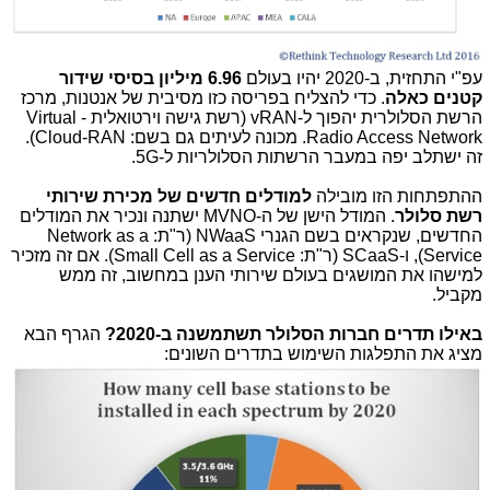
עפ"י התחזית, ב-2020 יהיו בעולם
6.96 מיליון בסיסי שידור
קטנים כאלה
. כדי להצליח בפריסה כזו מסיבית של אנטנות, מרכז
הרשת הסלולרית יהפוך ל-vRAN (רשת גישה וירטואלית - Virtual
Radio Access Network. מכונה לעיתים גם בשם: Cloud-RAN).
זה ישתלב יפה במעבר הרשתות הסלולריות ל-5G.
ההתפתחות הזו מובילה
למודלים חדשים של מכירת שירותי
רשת סלולר
. המודל הישן של ה-MVNO ישתנה ונכיר את המודלים
החדשים, שנקראים בשם הגנרי NWaaS (ר"ת: Network as a
Service), ו-SCaaS (ר"ת: Small Cell as a Service). אם זה מזכיר
למישהו את המושגים בעולם שירותי הענן במחשוב, זה ממש
מקביל.
באילו תדרים חברות הסלולר תשתמשנה ב-2020?
הגרף הבא
מציג את התפלגות השימוש בתדרים השונים: