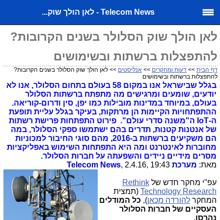
Telecom News - לאן הולך שוק...
לאן הולך שוק הסלולר בשנים הקרובות?
להתפצלות ברשתות ובשימושים
דף הבית
>>
דעות ומחקרים
>>
אנליסטים
>> לאן הולך שוק הסלולר בשנים הקרובות?
להתפצלות ברשתות ובשימושים
בגלל שבישראל אנו במקום 58 בעולם בתחום הסלולר, אנו לא
יודעים, שומעים ומרגישים מה מתפתח ברשתות הסלולר
בעולם, במיוחד במדינות מובילות כמו יפן, סין ודרום-קוריאה.
ההתפתחויות הקיימות הן מרתקות, בעיקר בגלל עליית תופעת
ה-IoT ה"משנה סדרי עולם". פירוט התפתחות פרישת רשתות
של אנטנות קטנות, תדרים בהם ישתמשו ספקי הסלולר, במה
הם משקיעים ברשתות ב-2016, מהם סוגי החיבור למכוניות
מחוברות לאינטרנט ומה היא התפתחות השימוש באפליקציות
מסרים מידיים ניידים והשפעתה על חברות הסלולר.
מאת
:
מערכת Telecom News
, 2.4.16, 19:43
עפ"י מחקר חדש של
Rethink
Technology Research
(תמצית
המחקר
להורדה מכאן
),
כל המודלים
העסקיים של חברות הסלולר
נהרסו
.