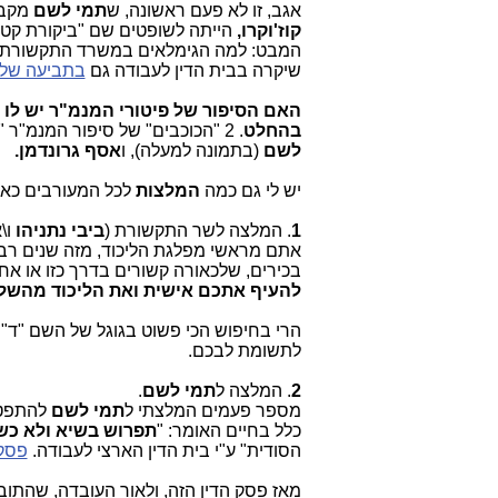
אגב, זו לא פעם ראשונה, ש
תמי לשם
מקבלת
קוז'וקרו,
הייתה לשופטים שם "ביקורת קטל
המבט: למה הגימלאים במשרד התקשורת "נז
שיקרה בבית הדין לעבודה גם
בתביעה של
האם הסיפור של פיטורי המנמ"ר יש לו 
בהחלט
. 2 "הכוכבים" של סיפור המנמ"ר "המפוטר בהפתעה"
לשם
(בתמונה למעלה), ו
אסף גרונדמן.
יש לי גם כמה
המלצות
לכל המעורבים כאן
1
. המלצה לשר התקשורת (
ביבי נתניהו
ו\
אתם מראשי מפלגת הליכוד, מזה שנים רבות
בכירים, שלכאורה קשורים בדרך כזו או אח
להעיף אתכם אישית ואת הליכוד מהשלט
הרי בחיפוש הכי פשוט בגוגל של השם "ד"
לתשומת לבכם.
2
. המלצה ל
תמי לשם
.
מספר פעמים המלצתי ל
תמי לשם
להתפטר.
כלל בחיים האומר: "
תפרוש בשיא ולא כש
הסודית" ע"י בית הדין הארצי לעבודה.
פסק 
מאז פסק הדין הזה, ולאור העובדה, שהתובע 