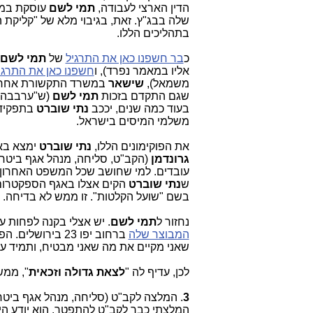
הדין הארצי לעבודה,
תמי לשם
עוסקת במרץ
שלה בבג"ץ. זאת, בגיבוי מלא של "קליקת
בתהליכים הללו.
כ
בר חשפנו כאן את התרגיל
של
תמי לשם
אליו במאמר נפרד), ו
חשפנו כאן את התרגי
משמאל),
שישאר
במשרד התקשורת אחר
שגם התקדם בזכות
תמי לשם
(ש"ערבבה א
בעוד כמה שנים, יככב
נתי שוברט
משלמי המיסים בישראל.
את הפוקימונים הללו,
נתי שוברט
ימצא באמ
גרונדמן
עובדים. למי שחושב שכל המשפט האחרון כ
ש
נתי שוברט
הקים אצלו באגף הספקטרום
בשם "שועל הקלטות". זו ממש לא בדיחה.
נחזור ל
תמי לשם
. יש אצלי בקנה לפחות עוד 3 פצצות, כל אחד בסדר גודל של "פצצת אטום", שתי
המבוצר שלה
ברחוב יפו 23 בי
שאני מקיים את מה שאני מבטיח, ותמיד ע
לכן, עדיף לה "
לצאת גדולה וזכאית
", ממש
3
. המלצה לקב"ט (סליחה, מנהל אגף ביטחו
המלצתי כבר לקב"ט להתפטר. הוא יודע היט