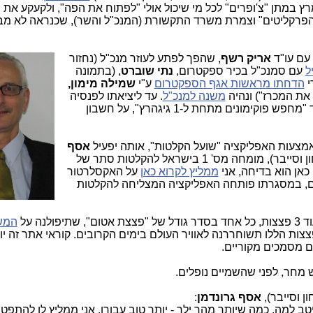
 במתן "צ'ופרים" לכל מי שיכול אולי "לפתוח את הפה", ולקעקע את ה
 הפרקליטים" וצמרת משרד התקשורת (המנכ"ל והשר), שכנראה לא מב
עם ע
ו"ד
אריק רשף
, שהפך לפתע לעוזר מנכ"ל (נחזור
ל
עם סמנכ"ל בכיר ספקטרום,
נתי שוברט
, (בתמונה
י
הדחתו מראשות אגף הספקטרום
ע"י
שמילה מימון,
ת המכרז") ונהיה
משנה למנכ"ל
. עד ליציאתו לפנסיה
בתפקיד "מחפש פוקימונים מתחת ל-1 גיגהרץ", על חשבון
צעות האפליקציה "שועל הקלטות", אותה יפעיל
אסף
(הקב"ט, סליחה, מנהל אגף ביטחון וסייבר), מומחה מס' 1 בישראל להקלטות סתר של
אן הוא בדיחה, אני
ממליץ לקרוא כאן
על האקסלרטור
, במסגרתו פותחה האפליקציה המצליחה להקלטות
פולנה על
המש
רושלים. הפצצות הללו תשוחררנה לאוויר העולם בימים הקרובים. קוראי אתר זה י
ם מסמכים מקוריים.
 מחר, לפני שהשמיים נופלים.
ן וסייבר),
אסף גרונדמן
:
ב למה. כמה שיותר מהר ילך - יותר טוב עבורו. אני ממליץ לו להתפ