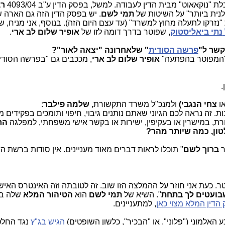
 "נוקאאוט" מבית הדין לעבודה. למשל, בפסק הדין ע"ב 4093/04
ר
נית ביותר" על השיטות של
תמי לשם
. יש בפסק הדין הזה גם הארה 
רקו לתעלה מחוץ למשרד" (עד עצם היום הזה). בנוסף, אני מניח, ש
נתי ביאליסטוק
,
שפוטר בדרך דומה לזו של
אופיר שלום לב ארי
.
קשר ל"
פרשה הסודית
" שלאחרונה "יצאה לאור"?
אופיר
שלום לב ארי
, מככבים גם "בפרשה הסודי
.
או
צחי הנגבי)
ולמנכ"ל משרד התקשורת,
שלמה פילבר
:
. זה נראה לכם הגיוני שאתם נותנים גיבוי, חיפוי ותומכים בפקידים 
רת, במישרין או בעקיפין, ישירות או בקשר אישי משפחתי, למפלגה
הר
ון, כמה שיותר מהר?
ר
ברוך לשם
" תוכלו לראות דברים מאוד מעניינים. אין סודות ברשת ה
 כעת אני חוזר על ההמלצה הזו שוב. זה לטובתה וזה האינטרס האישי
בועטים לך בתחת
". השיא של
תמי לשם
הוא
הטיהור המלא
שלה ב
הדין המלא מצוי כאן
, למתעניינים.
האלמוני ("פלוני", או "הבכיר", כלשון השופטים)
הגיש בג"ץ
נגד החלט