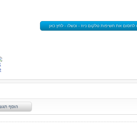
חסום את חשיפות טלקום ניוז - וכשלו - לחץ כאן