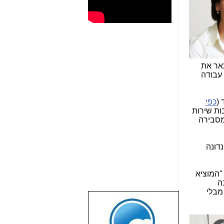
ר את
 עבודה
(
כפי
ות שירות
 מסבירה
נדונה
"המוציא
ה
מבלי
שבוע טוב לכל
הגולשים באשר
הם!!!