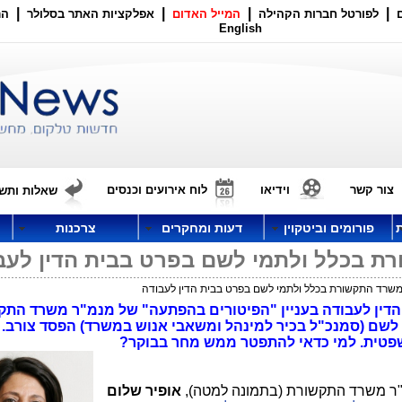
|
|
|
|
לפורטל חברות הקהילה
המייל האדום
אפלקציות האתר בסלולר
הר
English
צור קשר
וידיאו
לוח אירועים וכנסים
שאלות ותשו
פורומים וביטקוין
דעות ומחקרים
צרכנות
ת בכלל ולתמי לשם בפרט בבית הדין לעב
משרד התקשורת בכלל ולתמי לשם בפרט בבית הדין לעבודה
 הדין לעבודה בעניין "הפיטורים בהפתעה" של מנמ"ר משרד התק
י לשם (סמנכ"ל בכיר למינהל ומשאבי אנוש במשרד) הפסד צורב.
שפטית. למי כדאי להתפטר ממש מחר בבוקר?
"ר משרד התקשורת (בתמונה למטה),
אופיר שלום