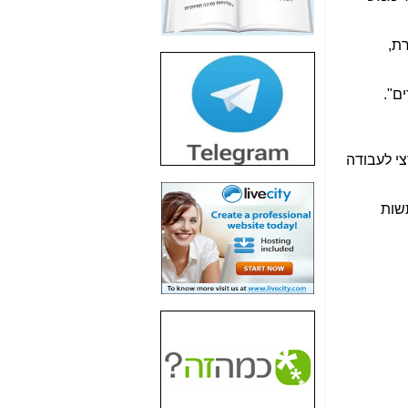
חשיפת חשד לשחיתות
הדומה לזו של "תיק
4000" אך בתחום
רת,
הסלולר -
כאן
חשיפת מה שלא
ים".
רוצים שתדעו בעניין
פריסת אנלימיטד
(בניחוח בלתי נסבל) -
כאן
צי לעבודה
חשיפה: איוב קרא
אישר לקבוצת סלקום
שות
בדיוק מה שביבי אישר
ל-Yes ולבזק -
כאן
האם השר איוב קרא
היה צריך בכלל לחתום
על האישור, שנתן
לקבוצת סלקום? -
כאן
האם ביבי וקרא קבלו
בכלל תמורה עבור
ההטבות הרגולטוריות
שנתנו לסלקום? -
כאן