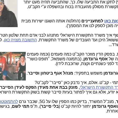
) לתקן את התביעה שלו. כך, שהתביעה תהיה מעט יותר
קשורת מסולק מהעבודה בכוח ובהשפלה ע"י הקב"ט,
ת כאן
למתעניינים
(החלטה אותה השגנו ישירות מבית
ה מוכן לספק לנו את המסמך).
 איך משרד התקשורת הישראלי מתנהג לבני אדם תחת שלטון הטרו
 ששואל היכן ועד העובדים של משרד התקשורת,
התשובה מצויה כאן
. 
רד...
 בפסק הדין מוזכר הקב"ט כמה פעמים (וכמה פעמים
בה של
אסף גרונדמן
, (בתמונה משמאל, "תופס כושר"
 לפני כשנתיים וקצת, שרוכבת לידו).
רונדמן
משמש בתפקיד:
מנהל אגף ביטחון וסייבר
.
 - קב"ט. אולם, איך נדבק כאן "סייבר" לקב"ט?
 התקשורת הישראלי
,
מזנק בבת אחת מעידן הפקס לעידן הסייבר
 יודע, אלא גם איך לפתור בעיות סייבר קשות בשוק התקשורת הישרא
, מנכ"ל המשרד, בדיוק כמו הספין שלו על 5G, שכבר גרם
להתמוטטות
אסף גרונדמן
יחזור להיות קב"ט (
בלי סייבר
), ת"פ
תמי לשם
, בגיש
 אחרת.