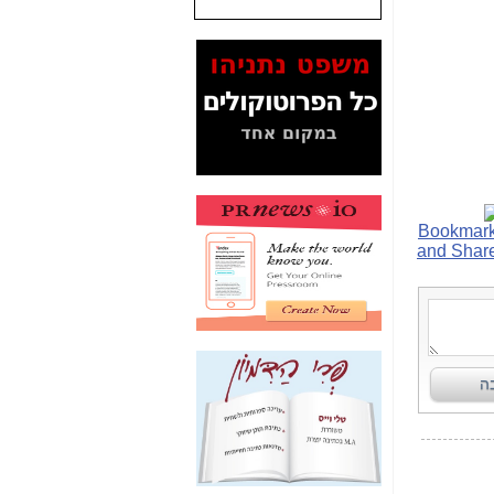
המסמכים בנושא בזק-
Yes (תיק 4000)
מוכיחים "תפירת תיק"
לאיש הלא נכון! -
כאן
עובדות ומסמכים
המוסתרים מהציבור:
האם ביבי כשר
תקשורת עזר לקב'
בזק? -
כאן
מה מקור ה-Fake
News שהביא לתפירת
תיק לביבי והעלמת
החשודים הנכונים -
כאן
אחת הרגליים של "תיק
4000 התפור"
התמוטטה היום
בניצחון (כפול) של בזק
-
כאן
איך כתבות מפנקות
הפכו לפתע לטובת