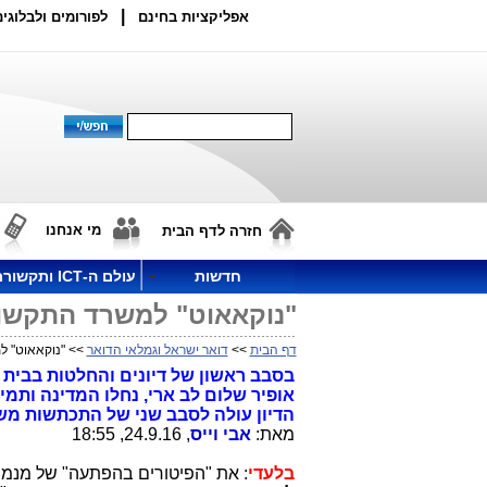
|
אפליקציות בחינם
לפורומים ולבלוגים
מי אנחנו
חזרה לדף הבית
חדשות
עולם ה-ICT ותקשורת
"נוקאאוט" למשרד התקשור
דף הבית
>>
דואר ישראל וגמלאי הדואר
>> "נוקאאוט" ל
בסבב ראשון של דיונים והחלטות בבית
אופיר שלום לב ארי, נחלו המדינה ותמ
הדיון עולה לסבב שני של התכתשות מ
מאת:
אבי וייס
, 24.9.16, 18:55
בלעדי
: את "הפיטורים בהפתעה" של מנמ