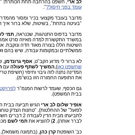
לב ארי
, חשפנו בהרחבה תחת הכותרת: "
עומד בפני חיסול?
".
מדובר בעובד מקצועי בכיר ומסור מהמדר
"בעיטה בתחת", בשיטות, שלא ברור איך הן
מדובר בדפוס התנהגות, שכנראה,
תמי ל
במשרד התקשורת למדה מאיזה סרט אמריקא
השיטות הללו בצורה מאוד חדה ונוקבת. או
ממשלתיים ובמקומות עבודה, שיש בהם
וע
לא ברור לי מדוע הקב"ט,
אסף גרונדמן,
ש
שחשפנו כאן
),
המשיך לשתף פעולה
עם
ת
המדינה נתנה לזה גיבוי וחיפוי (חשיפת ט
את התופעה החמורה הזו בנש"מ).
גם הכסף, שעמד לרשות המנמ"ר
לפרויקט
בבית המשפט).
אופיר שלום לב ארי
הגיש תביעה בבית הד
לפועל" של ההחלטות). "טחנות הצדק טוחנ
לתביעתו מבית הדין לעבודה 2 דברים חשובים:
לברר אותה),
2
) להוציא את
תמי לשם
מכת
כב' השופטת
קרן כהן,
(בתמונה מ
שמאל), נתנה 