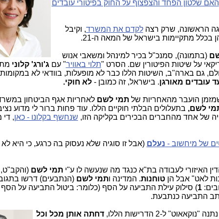
האם שלטון הפחד והצפצוף על החוק בפיטורי עובדים
גה הראשונה, שרק רצה
לקדם את המשרד
, וקיבל
 בכלל מתקיימות בישראל של המאה ה-21.
שם
(בתמונה), סמנכ"ל בכיר למינהל ומשאבי אנוש
י על שיטות הפיטורין שם. הסרט "
תלוי באוויר
" עם
ג'ורג' קלוני
מתא
לם, גם בארה"ב, השיטות הללו כבר לא מופעלות, בוודאי לא במקומות
ד עובדים מאורגן
. בישראל, זה כמובן -
לא חוקי.
מזמן הועבר מהאחריות של
תמי לשם
לאחריות אגף הביטחון במשרד 
מי לשם,
בתעלולים הבלתי חוקיים הללו. עוד פחות ברור לי מדוע נציב
רייה של אחד מהחברים הבכירים בקליקה הזו,
שנחשף בקלונו - כאן
, די
ים של מיחשוב -
נעלם
(אבל זו סוגיה שלא נעסוק בה כרגע, כי היא לא 
ין האיזורי לעבודה בת"א כנגד מה שנעשה לו ע"י
תמי לשם
(והקב"ט, 
ות לאט" אבל הן
טוחנות
. המדינה ו
תמי לשם
(הנתבעים) דרשו בתגוב
1
) סילוק עילת התביעה על הסף (כלומר: ביטול התביעה על הסף 
ב התביעה כנתבעת.
"נוקאאוט" ל-2 הדרישות הללו,
דחתה אותן מכל וכל