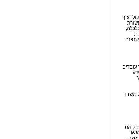
הנאה שהיא מיסודות
עבירת השוחד? -
כאן
שערוריית הקנס הענק
על בזק וחשיפת
"תעודת הביטוח" של
נתניהו בתיק 4000 -
כאן
ערוץ 20: "תיק תפור":
אבי וייס חושף את
מחדלי "תיק 4000" -
כאן
התבלבלתם: גיא פלד
הפך את כחלון, גבאי
ואילת לחשודים
המרכזיים בתיק 4000 -
כאן
פצצות בתיק 4000:
האם היו בכלל
התנגדויות למיזוג
בזק-יס? -
כאן