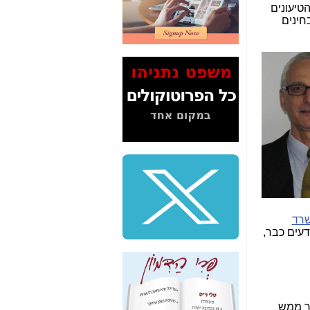
2" על תעלולי השר
טיעונים
משה כחלון -
כאן
חינים
המשך חשיפת הבלוף
ששמו "מהפיכת
הסלולר" ואיך מסרסים
את הנתונים לציבור -
כאן
סיכום ביקור בסיליקון
ואלי - למה 3 הגדולות
משקיעות ומפתחות
באותם תחומים -
כאן
שלמה פילבר (עד
לאחרונה מנכ"ל משרד
התקשורת) - עד
מדינה? הצחקתם
רד
אותי! -
כאן
ודעים כבר,
"יש אפליה בחקירה"?
חשיפה: למה השר
משה כחלון לא נחקר
עד היום? -
כאן
טר ממש