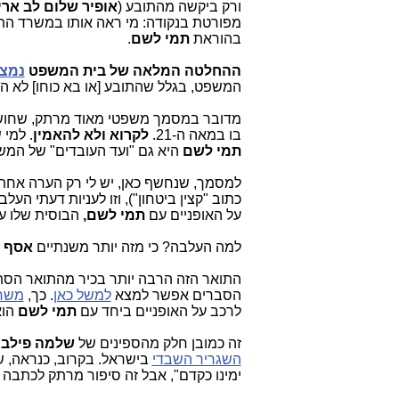
ורק ביקשה מהתובע (
אופיר שלום לב ארי
מפורטת בנקודה: מי ראה אותו במשרד הת
בהוראת
תמי לשם
.
ההחלטה המלאה של בית המשפט
נמצא
המשפט, בגלל שהתובע [או בא כוחו] לא הי
מדובר במסמך משפטי מאוד מרתק, שחושף
בו במאה ה-21.
לקרוא ולא להאמין
. למי
תמי לשם
היא גם "ועד העובדים" של המש
למסמך, שנחשף כאן, יש לי רק הערה א
חת.
כתוב "קצין ביטחון"), וזו לעניות דעתי העל
על האופניים עם
תמי לשם,
הבוסית שלו עד
למה העלבה? כי מזה יותר משנתיים
אסף ג
התואר הזה הרבה יותר בכיר מהתואר הסתמי
הסברים אפשר למצא
למשל כאן
. כך,
משרד
לרכב על האופניים ביחד עם
תמי לשם
הוא
זה כמובן חלק מהספינים של
שלמה פילבר
השגריר השבדי
בישראל. בקרוב, כנראה, ש
ימינו כקדם", אבל זה סיפור מרתק לכתבה