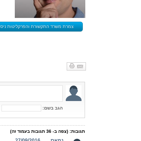
צמרת משרד התקשורת והפרקליטות ניסו ל