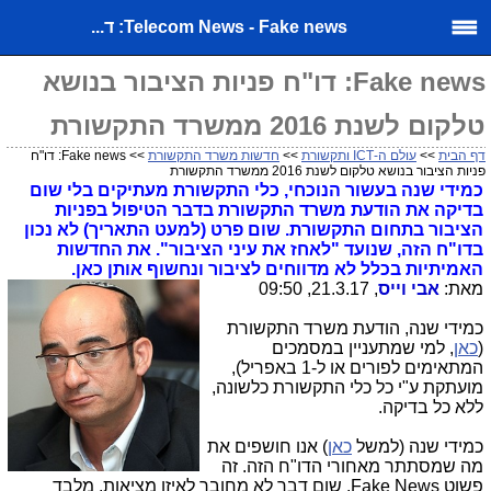
Telecom News - Fake news: ד...
Fake news: דו"ח פניות הציבור בנושא
טלקום לשנת 2016 ממשרד התקשורת
דף הבית
>>
עולם ה-ICT ותקשורת
>>
חדשות משרד התקשורת
>> Fake news: דו"ח
פניות הציבור בנושא טלקום לשנת 2016 ממשרד התקשורת
כמידי שנה בעשור הנוכחי, כלי התקשורת מעתיקים בלי שום
בדיקה את הודעת משרד התקשורת בדבר הטיפול בפניות
הציבור בתחום התקשורת. שום פרט (למעט התאריך) לא נכון
בדו"ח הזה, שנועד "לאחז את עיני הציבור". את החדשות
האמיתיות בכלל לא מדווחים לציבור ונחשוף אותן כאן.
מאת:
אבי
וייס
, 21.3.17, 09:50
כמידי שנה, הודעת משרד התקשורת
(
כאן
, למי שמתעניין במסמכים
המתאימים לפורים או ל-1 באפריל),
מועתקת ע"י כל כלי התקשורת כלשונה,
ללא כל בדיקה.
כמידי שנה (למשל
כאן
) אנו חושפים את
מה שמסתתר מאחורי הדו"ח הזה. זה
פשוט Fake News. שום דבר לא מחובר לאיזו מציאות, מלבד