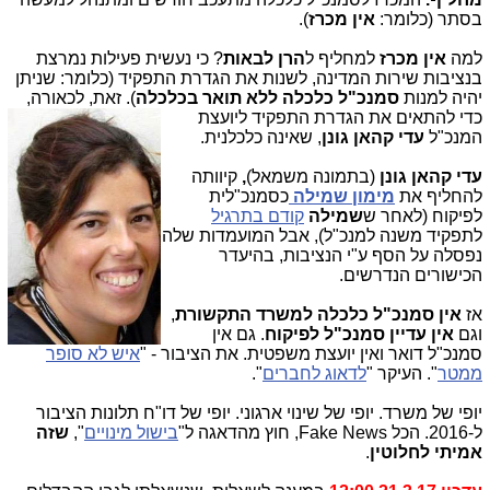
בסתר (כלומר:
אין מכרז
).
למה
אין מכרז
למחליף ל
הרן לבאות
? כי נעשית פעילות נמרצת
בנציבות שירות המדינה, לשנות את הגדרת התפקיד (כלומר: שניתן
יהיה למנות
סמנכ"ל כלכלה ללא תואר בכלכלה
). זאת, לכאורה,
כדי להתאים את הגדרת הת
פקיד ליועצת
המנכ"ל
עדי קהאן גונן
, שאינה כלכלנית.
עדי קהאן גונן
(בתמונה משמאל)
,
קיוותה
להחליף את
מימון שמילה
כסמנכ"לית
לפיקוח (לאחר ש
שמילה
קודם בתרגיל
לתפקיד משנה למנכ"ל), אבל המועמדות שלה
נפסלה על הסף ע"י הנציבות, בהיעדר
הכישורים הנדרשים.
אז
אין סמנכ"ל כלכלה למשרד התקשורת
,
וגם
אין עדיין סמנכ"ל לפיקוח
. גם אין
סמנכ"ל דואר ואין יועצת משפטית. את הציבור - "
איש לא סופר
ממטר
". העיקר "
לדאוג לחברים
".
יופי של משרד. יופי של שינוי ארגוני. יופי של דו"ח תלונות הציבור
ל-2016. הכל Fake News, חוץ מהדאגה ל"
בישול מינויים
",
שזה
אמיתי לחלוטין
.