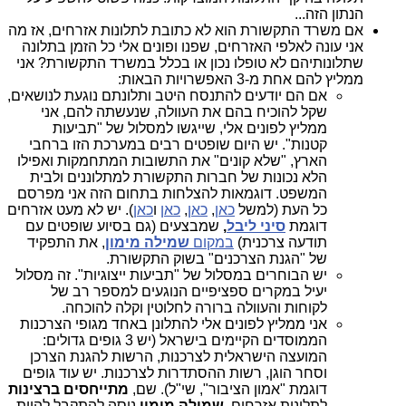
הנתון הזה...
אם משרד התקשורת הוא לא כתובת לתלונות אזרחים, אז מה
אני עונה לאלפי האזרחים, שפנו ופונים אלי כל הזמן בתלונה
שתלונותיהם לא טופלו נכון או בכלל במשרד התקשורת? אני
ממליץ להם אחת מ-3 האפשרויות הבאות:
אם הם יודעים להתנסח היטב ותלונתם נוגעת לנושאים,
שקל להוכיח בהם את העוולה, שנעשתה להם, אני
ממליץ לפונים אלי, שייגשו למסלול של "תביעות
קטנות". יש היום שופטים רבים במערכת הזו ברחבי
הארץ, "שלא קונים" את התשובות המתחמקות ואפילו
הלא נכונות של חברות התקשורת למתלוננים ולבית
המשפט. דוגמאות להצלחות בתחום הזה אני מפרסם
כל העת (למשל
כאן
,
כאן
,
כאן
ו
כאן
). יש לא מעט אזרחים
דוגמת
סיני ליבל
,
שמבצעים (גם בסיוע שופטים עם
תודעה צרכנית)
במקום
שמילה מימון
, את התפקיד
של "הגנת הצרכנים" בשוק התקשורת.
יש הבוחרים במסלול של "תביעות ייצוגיות". זה מסלול
יעיל במקרים ספציפיים הנוגעים למספר רב של
לקוחות והעוולה ברורה לחלוטין וקלה להוכחה.
אני ממליץ לפונים אלי להתלונן באחד מגופי הצרכנות
הממוסדים הקיימים בישראל (יש 3 גופים גדולים:
המועצה הישראלית לצרכנות, הרשות להגנת הצרכן
וסחר הוגן, רשות ההסתדרות לצרכנות. יש עוד גופים
דוגמת "אמון הציבור", שי"ל). שם,
מתייחסים ברצינות
לתלונות אזרחים.
שמילה מימון
ניסה להתקבל להיות