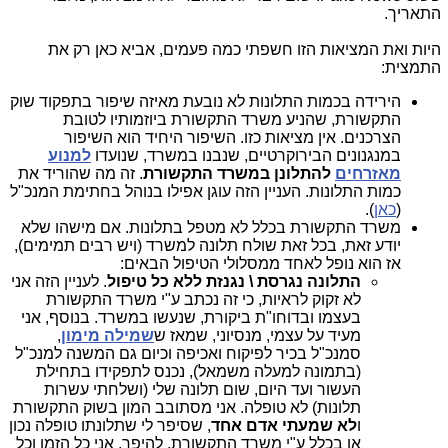
התאריך.
היות ואת המציאות הזו חשפתי כמה פעמים, אביא כאן רק את
התמצית:
הירידה בכמות התלונות לא נובעת מאיזה שיפור בתפקוד שוק
התקשורת, שהניע משרד התקשורת ביוזמותיו לטובת
הצרכנים. אין מציאות כזו. השיפור היחיד הוא השיפור
במנגנונים הבירוקרטיים, שנבנו במשרד, שנועדו
למנוע
מאזרחים
להתלונן במשרד התקשורת
. זה מה שהוריד את
כמות התלונות. העניין הזה עוגן אפילו בנוהל בחתימת המנכ"ל
(
כאן
).
משרד התקשורת בכלל לא מטפל בתלונות. אם מישהו שלא
יודע זאת, בכל זאת שולח תלונה למשרד (ויש רבים תמימים),
אז הוא נופל לאחד ממסלולי הטיפול הבאים:
התלונה נגרסת \ נגנזת ללא כל טיפול
. לעניין הזה אני
לא זקוק לראיות, כי זה נכתב ע"י משרד התקשורת
בעצמו ובדוחו"ת ביקורת, שנעשו במשרד. בנוסף, אני
מעיד על עצמי, מנסיוני, שמאז ש
שמילה מימון
,
סמנכ"ל בכיר לפיקוח ואכיפה וכיום גם המשנה למנכ"ל
(בתמונה למעלה משמאל), נכנס לתפקידו בתחילת
העשור ועד היום, שום תלונה שלי (ושלחתי עשרות
תלונות) לא טופלה. אני מסתובב המון בשוק התקשורת
ו
לא שמעתי אדם אחד
,
שסיפר לי שתלונתו טופלה נכון
או בכלל ע"י משרד התקשורת. להיפך, אני כל הזמן וכל