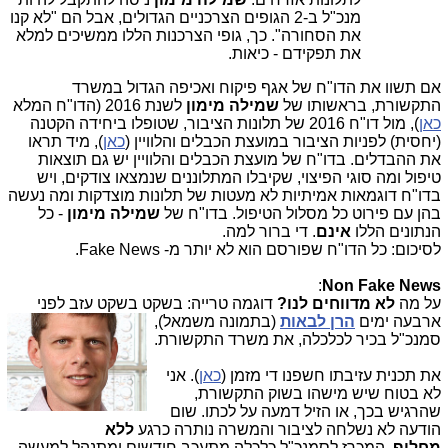
מנכ"ל ב-2 הגופים הצרכניים הגדולים, אבל הם "לא קנו
את הסחורה". כך, גופי הצרכנות הללו ממשיכים למלא
את תפקידם - כיאות.
אם תשוו את הדו"ח של אגף פיקוח ואכיפה הגדול במשרד
התקשורת, בראשותו של
שמילה מימון
לשנת 2016 (הדו"ח המלא
כאן
), מול דו"ח 2016 של תלונות הציבור, שטופלו ביחידה הקטנה
(יחסית) לפניות הציבור במועצת הכבלים והלוויין (
כאן
), מיד תראו
את ההבדלים. בדו"ח של מועצת הכבלים והלוויין יש גם תוצאות
טיפול ומה סוגי הפיצוי, שקיבלו המתלוננים שנמצאו צודקים, ויש
בדו"ח דוגמאות אמיתיות לא מעטות של תלונות מוצדקות ומה נעשה
בהן עם פירוט כל מסלול הטיפול. בדו"ח של
שמילה מימון
- כל
הנתונים הללו
אינם
. די ברור למה.
לסיכום: כל הדו"ח שפורסם הוא לא יותר מ- Fake News.
:
Non Fake News
על מה
לא מדווחים לנו?
דוגמה טרייה: בשקט בשקט עזב לפ
ני
ארבעה ימים
הרן לבאות
(בתמונה משמאל),
סמנכ"ל בכיר לכלכלה, את משרד התקשורת.
את תכנית עזיבתו חשפנו די מזמן (
כאן
). אני
לא בטוח שיש מישהו בשוק התקשורת,
שהרגיש בכך, או הזיל דמעה על לכתו. שום
הודעה לא נשלחה לציבור והמשרה נותרה כרגע
ללא
מחליף.
המכרז לסמנכ"ל כלכלה מתעכב חודשים ומתנהל למעשה