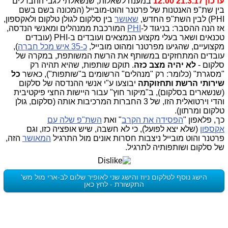
עדכון 21.3.17 12:00
במענה לשאלות, שנשאלתי לגבי ההבדלים
בין שת"פ האנטנות של פרטנר והוט-מובייל (המכונה בשם בשם
PHI) לבין השת"פ החדש,
שאושר
בין סלקום לגולן טלקום ולאקספון,
אז הנה ההסבר: בניגוד ל-
PHI
המורכבת ממנהלים ומאנשי הנדסה,
טכנאים ושאר בעלי מקצוע הנמצאים ועובדים ב-PHI (עובדים
מקצועיים, שהגיעו מפרטנר ומהוט מובייל,
כ-35 איש מכל חברה
),
עובדים המתחזקים במשותף את הרשת המשותפת, במקרה של
סלקום -
לא יהיה מצב כזה
. תוקם שותפות, שהיא תהיה רק
"מסגרת" (כלומר: רק "מנהלים" הרשומים ב"שותפות"), כאשר
כל
שירותי הרשת ותחזוקתה
יבוצעו ע"י אנשי ההנדסה של סלקום
(שנשארים בסלקום), ב"מיקור חוץ" עבור היישות החצי פיקטיבית
והדי וירטואלית הזו, של 3 החברות המרכיבות אותה (סלקום, גולן
טלקום ומרתון).
כך, פלאפון "
הפסידה את הקרב
" ואת
השת"פ שלה עם
אקספון
(שלא יצא לפועל), כי לא חשבה, שיש אופציה כזו, וגם
פרטנר והוט מובייל ניצבות חסרות אונים מול התרגיל
המאושר
הזה,
של סלקום ושותפותיה לתרגיל.
הישג נוסף לטלקום ניוז והישג שני לאופיר שלום לב-ארי מול מש'
התקשורת - לחץ כאן