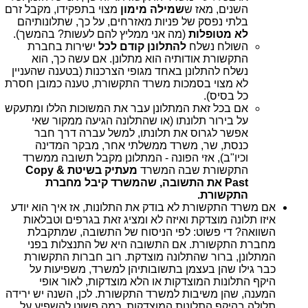
השנים, מאז ש
שמילה
מימון
מצוי בתפקידו, מקבל זרם
בלתי נפסק של פניות מאזרחים, על כך, שתלונותיהם
לא מטופלות
(מה אני ממליץ להם לעשות? בהמשך).
השולח נשלח
להתלונן קודם לכל
ישירות בחברת
התקשורת אודותיה הוא מתלונן. אם עשה כך, הוא
נשלח להתלונן באחד מגופי הצרכנות (בטענה שהעניין
לא מצוי בסמכות משרד התקשורת, טענה כמובן חסרת
כל בסיס).
אם בכל זאת המתלונן עבר את המשוכות הללו ומתעקש
על בירור תלונתו (או שהתלונה הגיעה ממקור שאי
אפשר לגרוס את תלונתו, למשל עברה דרך חבר
כנסת, שר, משרד ממשלתי אחר, מבקר המדינה
וכיו"ב), אזי הפונה - המתלונן מקבל תשובה ממשרד
התקשורת שבה המשרד
מעתיק בשיטת Copy &
Past את התשובה, שהמשרד קיבל מחברת
התקשורת.
אם משרד התקשורת לא בודק את התלונות, אז איך הוא יודע
איזו תלונה מוצדקת ואיזה לא ומציג זאת בגרפים וטבלאות
השוואה? די פשוט: לפי הניסוח של התשובה, שמתקבלת
מחברת התקשורת. אם התשובה היא של התנצלות בפני
המתלונן, ברור שהתלונה מוצדקת. רוב חברות התקשורת
כבר גילו שהן בעצמן בתשובותיהן למשרד, משפיעות על
היקף התלונות המוצדקות או הלא מוצדקות, לאור אופי
המענה, שהן משיבות למשרד התקשורת. לכן, השנה יש ירידה
תלולה בהיקף התלונות המוצדקות. כמה פשוט להשפיע על