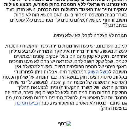
האינטרנט הישראלי ללא הסמכה בחוק מפורש, מבצע פעילות
עסקית וחייב את האיגוד בתשלום מס הכנסה
, נושא הנדון כעת
בערר בבית המשפט המחוזי בי-ם. האם הנושא הזה לא פחות
חשוב ודחוף
מנושא 'תשלום מיסים ע"י מפרסמים כלל עולמיים
באינטרנט'?"
תגובה לא הצלחנו לקבל, לא שלא ניסינו.
למיטב הערכתנו, יש כעת
הזדמנות נדירה
לשר התקשורת הנוכחי,
לעשות מעשה,
שיוריד מיידית את יוקר המחייה לכרבע מיליון
אזרחים
, חלק לא קטן מהם הם בעלי עסקים קטנים ועצמאיים
קטנים, שכל שקל חשוב להם, שכנראה יש בהם לא מעט תומכים
באגף הימני של המפה הפוליטית.דהיום, כאשר לממשלה
אין
תשובה ל
כשל השוק
המתמשך הזה. אבל זה
ניתן לפתרון די
בקלות
. טיוטת הצעת חוק בנושא הזה כבר
הונחה
על שולחן הכנסת
(הטיוטא הראשונה של הצעת החוק הוכנה, למעשה, ע"י מי שהיה
המדען הראשי של משרד התקשורת) וניתן לבצע את תהליך
החקיקה בתחום הזה במהירות וללא כל קשיים (אין סיבה, שתהיינה
התנגדויות של האופוזיציה, להוזלת מחירים בתחום האינטרנט, מה
גם שחברי כנסת לא מעטים מהאופוזיציה, כבר
הביעו תמיכה
בהצעת החוק).