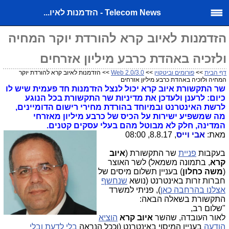
Telecom News - הזדמנות לאיו...
הזדמנות לאיוב קרא להורדת יוקר המחיה
ולזכיה באהדת כרבע מיליון אזרחים
דף הבית
>>
פורומים וביטקוין
>>
Web 2.0/3.0
>> הזדמנות לאיוב קרא להורדת יוקר
המחיה ולזכיה באהדת כרבע מיליון אזרחים
שר התקשורת איוב קרא יכול לנצל הזדמנות חד פעמית שיש לו
כיום: לרענן ולעדכן את מדיניות שר התקשורת בכל הנוגע
לרשת האינטרנט ובמיוחד בהורדת מחירי רישום הדומיינים,
מה שמשפיע ישירות על הכיס של כרבע מיליון מאזרחי
המדינה, חלק לא מבוטל מהם בעלי עסקים קטנים.
מאת:
אבי וייס
, 8.8.17, 08:00
בעקבות
פניית
שר התקשורת (
איוב
קרא
, בתמונה משמאל) לשר האוצר
(
משה כחלון
) בעניין תשלום מיסים של
חברות זרות באינטרנט (נושא
שנחשף
אצלנו בהרחבה כאן
), פניתי למשרד
התקשורת בשאלה הבאה:
"שלום רב,
לאור העובדה, שהשר
איוב קרא
הוציא
הודעה
בעניין המיסוי באינטרנט (וככל הנראה
בלי לדעת ובלי