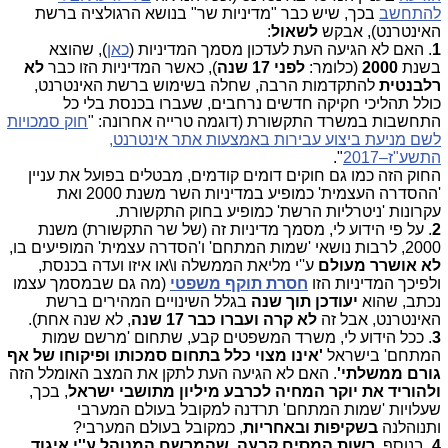
להתחשב
בכך, שיש כבר "מדיניות שר" בנושא הרגולציה ברשת
האינטרנט), אבקש
לשאול
:
1
. האם לא הגיעה העת לעדכון מסמך המדיניות (
כאן
), שהוצא
בשנת
2000
(כלומר:
לפני 17 שנה
), כאשר המדיניות הזו כבר
לא
רלבנטית
להתקדמות הרבה, שחלה בשימוש ברשת האינטרנט,
כולל תהליכי חקיקה חדשים נרחבים, שעברו בכנסת בלי כל
התחשבות במשרד התקשורת (דוגמה טרייה אחרונה: "
חוק סמכויות
לשם מניעת ביצוע עבירות באמצעות אתר אינטרנט,
התשע"ז–2017
".
החוק הזה כמו גם חוקים דומים קודמים, מבטלים בפועל את עניין
'ההסדרה העצמית' כמופיע במדיניות השר משנת 2000 ואת
עקרונות 'ניטרליות הרשת' כמופיע בחוק התקשורת.
2
. על פי הידוע לי, מסמך מדיניות זה (של שר התקשורת) משנת
2000, לרבות נושאי 'שמות המתחם' ו'הסדרה עצמית' המופיעים בו,
לא אושרר מעולם
ע''י מליאת הממשלה ו\או איזו ועדה בכנסת,
ולפיכך המדיניות הזו
חסרת תוקף משפטי
(מה גם שבמסמך עצמו
נכתב, שהוא
יעודכן תוך שנה
בגלל השינויים המהירים ברשת
האינטרנט, אבל זה
לא קרה
ועברו כבר 17 שנה
, לא שנה אחת).
3
. ככל הידוע לי, משרד המשפטים קבע, שתחום 'מרשם שמות
המתחם' בישראל
'אינו מצוי כלל בתחום סמכותו ופיקוחו של אף
גורם ממשלתי'
. האם לא הגיעה העת לתקן את המצב האומלל הזה
ולהוריד את יוקר המחיה לכרבע מיליון מתושבי ישראל
, בכך,
שעלויות 'שמות המתחם' תרדנה למקובל בעולם המערבי
ותנוהלנה
בשקיפות ובאחריות
, כמקובל בעולם המערבי?
4
. בנוסף,
רשות המסים קבעה, שהמרשם המנוהל ע''י איגוד