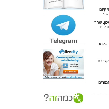
חשיפת חשד לשחיתות
הדומה לזו של "תיק
4000" אך בתחום
הסלולר -
כאן
חשיפת מה שלא
רוצים שתדעו בעניין
פריסת אנלימיטד
(בניחוח בלתי נסבל) -
כאן
חשיפה: איוב קרא
אישר לקבוצת סלקום
בדיוק מה שביבי אישר
ל-Yes ולבזק -
כאן
האם השר איוב קרא
היה צריך בכלל לחתום
על האישור, שנתן
לקבוצת סלקום? -
כאן
האם ביבי וקרא קבלו
בכלל תמורה עבור
ההטבות הרגולטוריות
שנתנו לסלקום? -
כאן