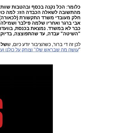
כלומר
:
הכל
נקנה בכסף ובהטבות שוות
מהתשובה לשאלה הכבדה הזו:
למה כול
חלק מעובדי משרד התקשורת (לכאורה) ש
אבי ברגר ואחריו שלמה פילבר ושמילה
כבר לא במשרד. נמצאת בכנסת, בוועדת ה
"השיטה" עבדה, עד שהתפוצצה, בדיוק 
לכן זה די ברור, כשהציבור יודע כיום, ש
שלמ
"
עושה מה שבראש שלו" וצוחק על כולנו ו