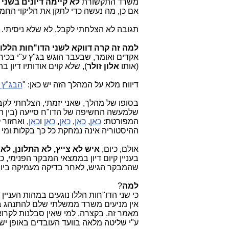
משרד התקשורת
לא קיימה דיונים בשני ד
אם כן, מה נעשה כדי לתקן את הליקוי החמ
תגובה לא הצלחתי לקבל, לא שלא ניסיתי.
למה זה קרה דווקא לשני הדו"חות הלל
אקדים ואומר, שבעבר הוגש בג"ץ ע"י בכי
(אותו
אלון זולר
), שלא קוים אודותיו דיון
דיווח מלא על המהלך הזה יש כאן: "
הבג"ץ 
בסופו של מהלך, שאני יזמתי, הצלחתי לק
שלמעשה החשיפה של הדו"ח סייעה (בין 
המפורטת:
כאן
,
כאן
,
כאן
,
כאן
ו
כאן
, ואחזור
ההיסטוריה אינה נמחקת כל כך בקלות ומי 
אולם, כיום,
איש לא צייץ, לא התלונן, ל
בעניין קיום דיון בממצאי המבקר הפנימי, כ
שהמבקר הגיש, לאחר בדיקה מעמיקה ביות
למה
?
כי שני הדו"חות הללו נוגעים במהות העניין
מאמר זה. בקצרה, למי שאין סבלנות לקרו
ע"י שליטה מלאה בוועד העובדים באופן יש