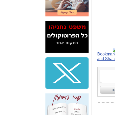
2" על תעלולי השר
משה כחלון -
כאן
המשך חשיפת הבלוף
ששמו "מהפיכת
הסלולר" ואיך מסרסים
את הנתונים לציבור -
כאן
סיכום ביקור בסיליקון
ואלי - למה 3 הגדולות
משקיעות ומפתחות
באותם תחומים -
כאן
שלמה פילבר (עד
לאחרונה מנכ"ל משרד
התקשורת) - עד
מדינה? הצחקתם
אותי! -
כאן
"יש אפליה בחקירה"?
חשיפה: למה השר
משה כחלון לא נחקר
עד היום? -
כאן