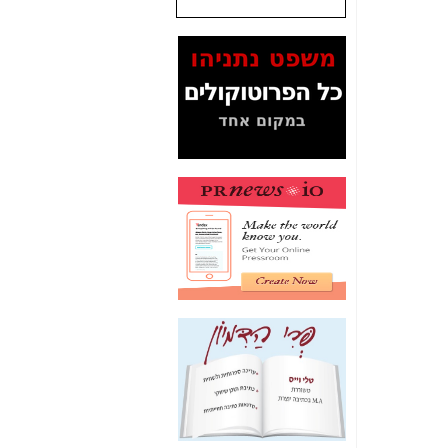
המסמכים בנושא בזק-
Yes (תיק 4000)
מוכיחים "תפירת תיק"
לאיש הלא נכון! -
כאן
עובדות ומסמכים
המוסתרים מהציבור:
האם ביבי כשר
תקשורת עזר לקב'
בזק? -
כאן
מה מקור ה-Fake
News שהביא לתפירת
תיק לביבי והעלמת
החשודים הנכונים -
כאן
אחת הרגליים של "תיק
4000 התפור"
התמוטטה היום
בניצחון (כפול) של בזק
-
כאן
איך כתבות מפנקות