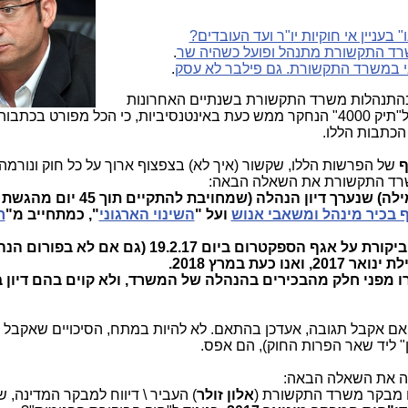
עניין אי חוקיות יו"ר ועד העובדים?
שרד התקשורת מתנהל ופועל כשהיה שר
.
ני במשרד התקשורת. גם פילבר לא עסק
.
בהתנהלות משרד התקשורת בשנתיים האחרונות
(כעולה משני הדוחות הללו) והקשר שלהם ל"תיק 4000" הנחקר ממש כעת באינטנסיביות, כי הכל מפורט בכ
הכתבות הללו.
ף
של הפרשות הללו, שקשור (איך לא) בצפצוף ארוך על כל חוק ונורמה, 
"לא מצאתי ביומן של פילבר (או של שמילה) שנערך דיון הנהלה (שמחוי
 בכיר מינהל ומשאבי אנוש
ועל "
השינוי הארגוני
", כמתחייב מ"
ח
ראה לדוגמא דיון, שכן נערך על ממצאי ביקורת על אגף הספקטרום ביום 19.2.17
עת במרץ 2018.
ו מפני חלק מהבכירים בהנהלה של המשרד, ולא קוים בהם דיון 
 אם אקבל תגובה, אעדכן בהתאם. לא להיות במתח, הסיכויים שאקבל 
ן" ליד שאר הפרות החוק), הם אפס.
 מבקר משרד התקשורת (
אלון זולר
) העביר \ דיווח למבקר המדינה, 