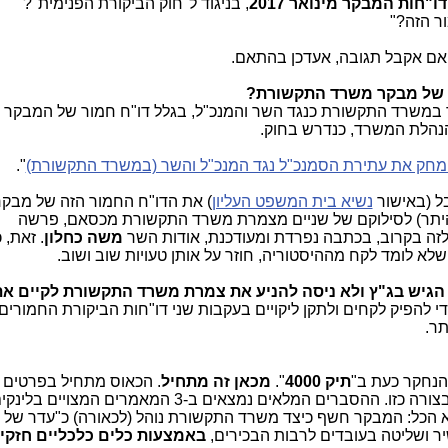
ו"חות המבקר מינואר 2017
, בניגוד ל"חוק הביקורת הפנימית"?
ור הזה?"
 אם אקבל תגובה, אעדכן בהתאם.
ו של מבקר משרד התקשורת?
ר במשרד התקשורת כנגד השר והמנכ"ל, בגלל דו"ח חמור של המבקר ה
 בהנהלת המשרד, כנדרש בחוק.
מחק את עתירת הסמנכ"ל נגד המנכ"ל והשר (במשרד התקשורת)
".
בל (באישור
נשיא בית המשפט העליון
) את הדו"ח החמור הזה של מבקר
היתר) לסילוקם של שניים מצמרת משרד התקשורת מכסאם, פרשה
 לזה בקרוב, בכתבה נפרדת ומעודכנת, אודות השר
משה כחלון
. זאת, כ
שלא לומד לקח מההיסטוריה, חוזר על אותן טעויות שוב ושוב.
א הגיש בג"ץ ולא ניסה להניע את צמרת משרד התקשורת לקיים את
די להפיק לקחים ולתקן ליקויים בעקבות שני דו"חות הביקורת החמורים,
ר.
 הנחקר כעת ב"
תיק 4000
".
מכאן זה מתחיל
. הכאוס מתחיל בפרטים 
אין מניעים משרד ממשלתי שלם להתנהג בצורה כזו. ההסברים המלאים נמצאים ב-3 המ
א הכל: המבקר חשף כיצד משרד התקשורת נוהל (לכאורה) כ"עדר של 
יר ושליטה בעובדים לרבות הבכירים,
באמצעות כלים כלכליים חזקים