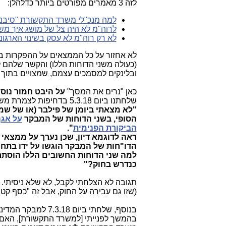
לזה 3 מאמרים מפורטים ביותר כדלהלן:
למה מנכ"לי משרד התקשורת "סיבנו" ב
לרוה"מ לא היה צל של מושג איך מ
לא רק רוה"מ לא עסק בשינוי הארגו
לא אחזור על כל הממצאים על ההפקרות 
ובלינקים למסמכים עצמם, שמצויים בתוך 
כאן "נרים את המסך"
על היבט חמור נוס
שלחתנו ביום 5.3.18 בדחיפות לצמרת משרד התקשורת את השאלה הבאה:
הסופי, בשני הדוחות של המבקר
על אגף
הביקורת הפנימית
".
הדו"חות של המבקר הוגשו על ידו בתחילת ינואר 2017, ואנו כ
למה שני הדוחות החשובים הללו הוסתר
כנדרש בחוק
?"
תגובה לא הצלחתי לקבל, לא שלא ניסיתי.
(שזו גם עבירה על החוק, אבל זה "כסף קט
בנוסף, שלחתי ביום 7.3.18 למבקר המדינה את השאלה הבאה:
בהמשך לפנייתי [למשרד התקשורת], האם