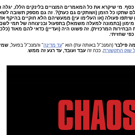
 כסף
.
מי שיקרא את כל המאמרים המצויים בלינקים הללו, יגלה ח
ם שתקו כל הזמן (ושותקים גם כעת)?
.
זה גם
מספק תשובה לשא
יתפו פעולה (או העלימו עין) ממעשיהם הלא חוקיים בהיקף אד
 מימון (בתמונה למעלה משמאל) בתפעול ובניצוחה של תמי לשם 
בחירות המרכזית). זה פשוט היה (ועדיין) כדאי להם מאוד (כלכל
כפי שחזיתי.
ה פילבר
(המנכ"ל באותה עת) הוא "
עד מדינה
" והמנכ"ל בפועל,
שמיל
על שוק התקשורת
. ככה זה
עבד ועובד, עד רגע זה ממש
.