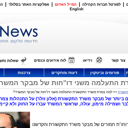
|
|
|
|
לפורטל חברות הקהילה
המייל האדום
אפלקציות האתר בסלולר
הר
English
צור קשר
וידיאו
לוח אירועים וכנסים
שאלות ותשו
פורומים וביטקוין
דעות ומחקרים
צרכנות
ת התעלמה משני דו"חות של מבקר המשר
קשורת
>> למה צמרת משרד התקשורת התעלמה משני דו"חות של מבקר המשרד?
יקורת חמורים ביותר של מבקר משרד התקשורת (אלון זולר) על התנהלות צ
ושמילה מימון, עולה, שראשי המשרד עברו על החוק ולא קיימו 
בשבועיים החולפים חשפנו כאן 2 דוחו"ת חמורים של מבקר משרד התקשורת והקדשנו