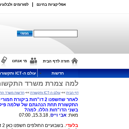
|
אפליקציות בחינם
לפורומים ולבלוגים
מי אנחנו
חזרה לדף הבית
חדשות
עולם ה-ICT ותקשורת
למה צמרת משרד התקשור
דף הבית
>>
עולם ה-ICT ותקשורת
>>
חדשות משרד הת
לאחר שחשפנו 2 דו"חות ב
התקשורת תחת הנהגתם של שלמה פילבר 
בשני הדו"חות הללו. למה?
מאת:
אבי וייס
, 15.3.18, 07:00
בלעדי
. 