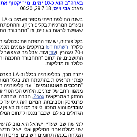
בארה"ב הוא כ-10 ימים. מי "יקטוף את כל הקופה" בישראל?
מאת:
אבי וייס
, 29.7.18, 06:20
בש
ובערים המרכזיות בקליפורניה), וההתפתחו
שאפשר לראות בעיניים, וזו "התחבורה הח
בקליפורניה, יש עוד התפתחויות טכנולוגי
סלולר,
רשתות IoT
בהיקפים עצומים מכמ
ו-70 גיגהרץ, ו
עוד
ועוד. אבל מה שאפשר לחוש
התושבים, זה תחום "התחבורה החכמה והשי
סלולריות מדליקות.
יתרה מכך, בקליפורניה בכלל וב-LA בפרט, מתחילה ממש כעת
קצת יותר איטית בהתפתחותה, בגלל המורכב
"
הרכבים
האוטונומיים
". ערי קליפורניה ה
ממגוון רחב של יצרנים. הלהיט הכי הטרי ז
ההזנק האמריקאית
Zoox
, חברה, שהחלה
פרנסיסקו וסביבתה. המיזם הזה גייס עד כ
עובדים
והוא מתכוון לייצר מכוניות באופן
הגדולים בעולם, שכבר נכנסו לתחום המלה
למי שחושב, שעדיין ישראל היא מובילה עול