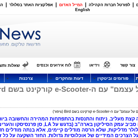
|
|
|
|
לפורטל חברות הקהילה
המייל האדום
אפלקציות האתר בסלולר
הר
English
צור קשר
וידיאו
לוח אירועים וכנסים
שאלות ותשו
פורומים וביטקוין
דעות ומחקרים
צרכנות
צעירי קליפורניה "עפים על
e-Scoo קורקינט בשם Bird (ציפור)
רקינט בעברית זה קצת מעליב. ניתוח והתנסות בהתפתחות המהירה והחשובה בי
"התחבורה החכמה", שהחלה את דרכה סביב עמק הסיליקון בארה"ב (בדגש על LA
ולר מדליקות, שלא הרסה מודלים קיימים, אלא בנתה מודלים ח
לגמרי, 