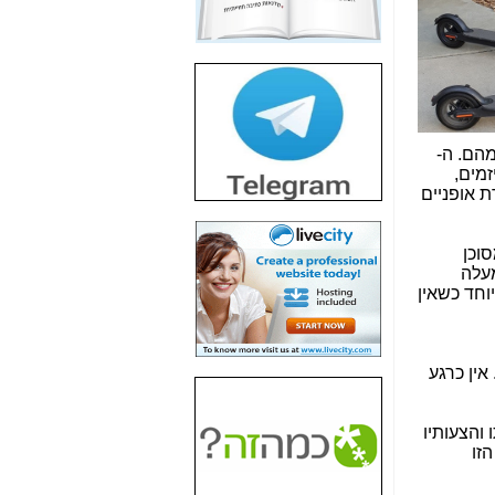
חשיפת חשד לשחיתות
הדומה לזו של "תיק
4000" אך בתחום
הסלולר -
כאן
חשיפת מה שלא
רוצים שתדעו בעניין
פריסת אנלימיטד
מהם. ה-
(בניחוח בלתי נסבל) -
יזמים,
כאן
ברת Lime נולדה כחברת השכרת אופניים
חשיפה: איוב קרא
אישר לקבוצת סלקום
וכן
בדיוק מה שביבי אישר
למעלה
ל-Yes ולבזק -
כאן
וחד כשאין
האם השר איוב קרא
היה צריך בכלל לחתום
על האישור, שנתן
. אין כרגע
לקבוצת סלקום? -
כאן
האם ביבי וקרא קבלו
 והצעותיו
בכלל תמורה עבור
זו
ההטבות הרגולטוריות
שנתנו לסלקום? -
כאן