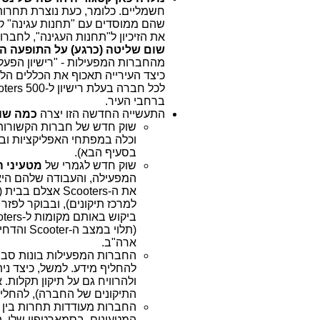
שהם ממוסדים עם "תחנות עגינה" קב
את הזיכיון ל"תחנות העגינה", לחברות של מ
שום שליטה (כרגע) על התופעה הז
מהחברות המפעילות - "רישיון הפעל
לכל חברה בעלת רישיון ל-500 Scooters בלבד ברחבי העיר. זאת, בזמן שלחברות הגדולות יש כבר
ברחבי העיר.
התעשייה החדשה הזו יצרה
כמה שוו
וכלה במפתחי האפליקציות וב
בסעיף הבא).
שוק חדש לגמרי של
מטעיני ה-cooters
את ה-Scooters 
(תלוי במ
ארה"ב.
התיקונים של החברה), להחליף מידע 
החברות מעודדות תחרות בין ה