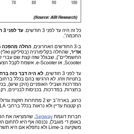
כל זה היה עד לפני 3 חודשים.
עד לפני 3 חודשים
החכמה".
ב-3 החודשים האחרונים,
אדיר,
שהחלה בקליפורניה (בסיליקון ואלי
החשמליים"), שבגלל שזה קצת שם עברי לא
Scooter, או e-Scooter. אשמח לקבל הצעות לשם יותר מתאים לתופעה הזו.
עד לפני 3 חודשים,
לא היה דבר כזה ברחובות LA, סן-פרנסיסקו והערים סביב
בחנויות וזהו. לא הרגישו בהם בכלל ברחובות. כיו
בחצרות, במדרכות, בכניסות לבניינים, רק 
כרגע, בארה"ב יש 2 מתחרות חזקות וגדולות:
הן קטנות עדיין ולא נראות בכלל ברחבי LA ושאר ערי הסיליקון ואלי בקליפורניה.
חברות דוגמת
Segway
משקיעה ב-Lime ולא נתפלא אם היא תשתלט בקרוב על חברה זו...