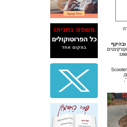
2" על תעלולי השר
משה כחלון -
כאן
המשך חשיפת הבלוף
ששמו "מהפיכת
הסלולר" ואיך מסרסים
ה
את הנתונים לציבור -
כאן
החלה מהפכה תחבורתית נוספת במשבצת של "תחבורה שיתופית" משולבת IoT ובהיקף
סיכום ביקור בסיליקון
קורקינטים
ואלי - למה 3 הגדולות
וט:
משקיעות ומפתחות
באותם תחומים -
כאן
יו מעט שקנו Scooters
שלמה פילבר (עד
,
לאחרונה מנכ"ל משרד
נן",
התקשורת) - עד
מדינה? הצחקתם
אותי! -
כאן
"יש אפליה בחקירה"?
חשיפה: למה השר
משה כחלון לא נחקר
עד היום? -
כאן