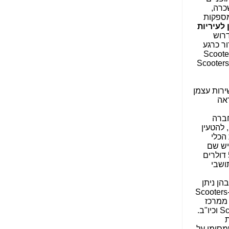
שמליים להשכרה,
הנאה שהיא מיסודות
מספקות
עבירת השוחד? -
כאן
 לעיריות
דרוש
שערוריית הקנס הענק
ר כרגע
על בזק וחשיפת
ת הכללים הללו (שטרם סוכמו עד הסוף). למשל, אחד הכללים מגביל את כמות ה-Scooters
"תעודת הביטוח" של
Scooters
נתניהו בתיק 4000 -
כאן
פקיות השירות עצמן
ערוץ 20: "תיק תפור":
ראה
אבי וייס חושף את
מחדלי "תיק 4000" -
חברה
כאן
יד הבית שלהם, להטעין
 הכלי
התבלבלתם: גיא פלד
ון, שיש שם
הפך את כחלון, גבאי
ביקוש באותם מקומות ל-Scooters. האזרחים הללו יכולים לקבל על כל הטענה של Scooter לפחות 5 דולרים
ואילת לחשודים
לתושבי
המרכזיים בתיק 4000 -
כאן
לות בונות סביב האזרחים המטעינים הללו קהילות הנקראות: Charger community ובהן ניתן
להחליף מידע. למשל, כיצד ניתן לעשות יותר כסף מהתפקיד החדש הזה, כיצד להתגבר על תקלות ב-Scooters
פצצות בתיק 4000:
 מקבלים ממרכז
האם היו בכלל
התנגדויות למיזוג
ת
בזק-יס? -
כאן
להם, שמסומן על