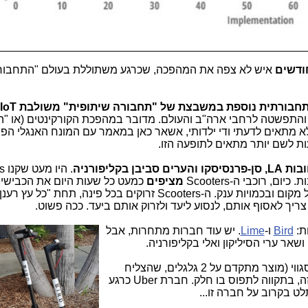
איש לא צפה את המהפכה, שכרגע משתוללת בעולם "התחבור
) והתפשטה לרחבי ארה"ב והעולם. מדובר במהפכת הקורקינטים (או "ה
 מתאים לדעתי ודי ילדותי, אשאר כאן במאמר עם המונח האנגלי הפש
ן בקליפורניה
. ה
ם, רוכבי ה-Scooters
מציפים
כמעט כל שעות היום את הכבישים
המדרכות ושבילי האופניים (היכן שיש), בכל מקום ובכמויות ענק. ה-Scooters זרוקים בכל פינה, תחת "כל עץ רע
צריך לאסוף אותם, לנסוע ליעד ולזרוק אותם ביעד. ככה פשוט.
Bird
ו-
Lime
. יש עוד ח
ברות מתחרות, אבל
, שהמציאה את הסגווי (מוצר מתקדם על 2 גלגלים, שהצליח
באופן די מוגבל), נכנסה אף היא לתחום הזה, בתקווה לתפוס בו חלק. חברת Uber כרגע