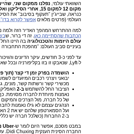
השוואתי עולמי,
מקום 12 למקום 15, אחרי הסיליקון ואלי
כנראה, שבייג'ין "תעקוף בסיבוב" את הסיל
העולמי (פרטים מלאים
אפשר לקרוא בדו"ח
למה ההתרחש המהפך האדיר הזה ולמה נפל
הכתבות שהסתיימה כאן
. זה די ברור, ש
בשי
עולם היזמות והטכנולוגיה
בעיניים סביב העולם: "מהפכת התחבורה 
ל-Lyft, שנאבקו זו בזו בקליפורניה ובכל שאר ערי ארה"ב. ל"קרב" הזה היו (עד כה) כמה תוצאות מרתקות:
הושמדה בפרק זמן די קצר (תוך פחות מ-
יבואני ויצרני רכבים המיועדים לשמש 
מכשירי קשר ורשתות קשר, מונים, גש
הציבור החל להשתמש
ב-2
האפליקצ
נאמנות מיוחדת לחברה מסוימת. כך,
של כל חברה, מול הצרכים והמיקו
הנהגים עצמם לא גילו נאמנות לחב
ועל הסמארטפון שלהם יש את 2 האפליקציות
ב-2 החברות (כשלכל חברה יש כללים אחרים ושיטת תגמול שונה, מול הנהגים, שיודעים לתמרן בין החברות).
במבט מסכם, אפשר היום לומר ש-
Uber ניצחה
החברה הסינית הענקית Didi Chuxing. על פי הנתונים העולמיים הטריים,