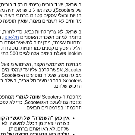
בישראל, יש דיבורים (בינתיים רק דיבורים
מדווחים לא רשמיים נאמר,
שאין
תופעה כז
בישראל, לא צריך להיות נביא, כדי לחזות,
ש
בדומה למיזם השכרת האופניים
תל-אופן
"תחנות עגינה", ניתן יהיה להשאיר אותם 
הלילה עסקים קטנים כמו חנויות, מספרות ו
Inokim פועלת בימים אלה לגייס 500 בתי עסק לרשת שלה, שתהיה שונה לגמרי מהמודל האמריקאי.
מ
Scooters ברחבי העיר תל אביב, בש
הרכוש שלהם.
מהפכת ה-Scooters
שונה לגמרי
נכנסה גם לעולם ה-Scooters, כדי לא לפספס את השוק הזה. המהפכה הזו
החכמה" בפרמטרים הבאים:
אין כאן "השמדה" של תעשייה קו
שלהם. לא ראו אותם ברחובות).
נולדה כאן קטגוריה חדשה של נסי