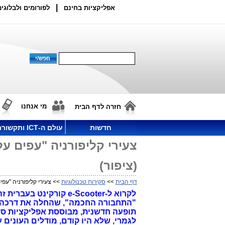
|
אפליקציות בחינם
לפורומים ולבלוגים
מי אנחנו
חזרה לדף הבית
חדשות
עולם ה-ICT ותקשורת
(ציפור)
דף הבית
>>
סקירות טכנולוגיות
>> צעירי קליפורניה "עפים על עצמם" עם ה-ter
לקרוא ל-e-Scooter קו
תופעה חדשנית, מבוססת אפליקציות סל