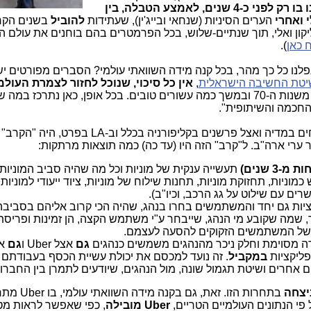
נפלנו ממקום שני, שהיינו בו רק לפני כ-4 שנים, לאמצע הטבלה, בין
ואחרי
הערים הסיניות (שנחאי ובייג'ין), שעתידות
להוביל
בשנים הקר
יקון ואלי, תוך שנתיים-שלוש, בכל הפרמטרים בהם בוחנים את עולם ה
 כאן
).
נו כל כך מהר, בכל קנה מידה השוואתי עולמי? הסברים מפורטים י
טת החשיבה הישראלית
,
אין כל סיכוי, שנוכל לחזור לצמרת העול
בה היינו החל משנות ה-70 ובמשך כמה עשורים טובים. בכל אופן, כאן נתרכז במ
החכמה והשיתופית".
3 שנים)
תעשייה ענקית של מוניות וכל מה שהיה סביב המוניות
כמוניות, תחזוקת מוניות, תחנות שילוח של מוניות, ציוד ייעודי למוניות
רים עם שילוט על גג הרכב, וכיו"ב).
יות גם יחד והמשתמשים בחרו בנהג, שהיה הכי קרוב אליהם בסביבה,
 שמה שקובע מי הנהג, שייבחר ע"י משתמש הקצה, הן זמינות ופריס
ם של המשתמשים הזקוקים להסעה לעצמם.
רה מסוימת וחלק ניכר מהנהגים משמשים כנהגים
גם
אצל Uber ו
גם
במקביל
. זה נועד למכסם את יכולת עשיית הכסף בעבודתם 
בתחרות הזו. זאת, גם בק
Uber מובילה
, כפי שאפשר לראות מ