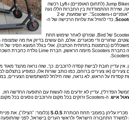
בינתיים, ממש לאחרונה, Uber רכשה את Jump Bikes (לתחום האופניים) ו-Lyft רכשה
כך, שנראה, שזירת ההתמודדות בין החברות הללו נעה
ממש כעת מ"כלי הרכב" אל המשבצת של "אופניים ו-Scooters". יש שמועות, ש-2
, כדי להוזיל את עלויות הרכישה של ה-
כפי שאפשר לראות בתצלום משמאל, ה-Scooters של Bird, שנזרקו לאחר שימוש תחת
שוטים, שחורים ודי מכוערים. אולם, הם עושים בדיוק את מה שמצופה 
ם והרבה יותר משוכללים (בתמונות בתחתית הכתבה). אולי בגלל המוצא הסיני של ה
שהקימו את החברה. בניגוד ל-Bird, שנולדה כחברת Scooters מיומה הראשון, ח
אין עדיין חובת לבישת קסדה לרוכבים. כך, שזה נראה מהצד מאוד מס
S, שרובם ככולם הם צעירים (או צעירים ברוחם, כמו כותב שורות אלו, כמופיע בתצלום 
ת קסדות על הראש, לא נראה, שזה חילחל למשתמשים הצעירים, במי
משל הפדרלי), עדיין לא יודעים מה לעשות עם התופעה החדשה הזו,
אול איש
. ה-Scooters זרוקים בכל מקום והרוכבים נוסעים בכל מקום
S.O.S
(כלומר: "הצילו"). את פנייתו
משרד התחבורה הישראלי ולראשי הערים בישראל, לפני שהתופעה ה