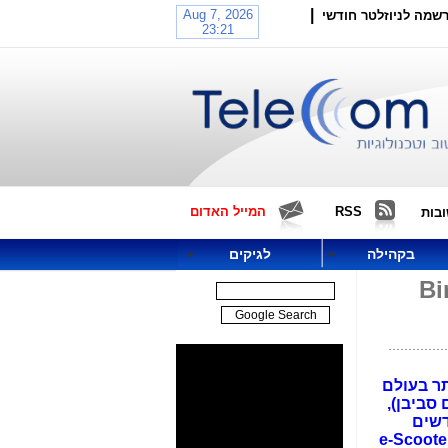
|
שמה לניוזלטר חודשי
RSS
המייל האדום
בות
בקהילה
לגיקים
 עצמם" עם ה-e-Scooter קורקינט בשם Bird
ותר בעולם
, סן פרנסיסקו והערים סביבן),
דשים
שלא היו קודם, מודלים העונים על הצרכים המידיים של אוכלוסיות גדולות. החזר השקעה על כל e-Scooter