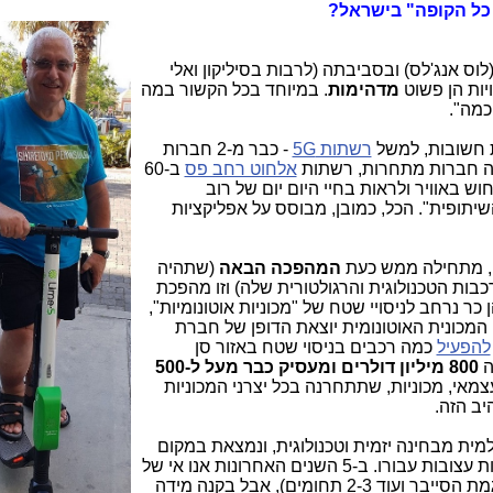
נה החולפת הייתי מספר פעמים ב-LA (לוס אנג'לס) ובסביבתה (לרבות בסיליקון ואלי
יות הן פשוט
מדהימות
. במיוחד בכל הקשור במה
כמה".
ות חשובות, למשל
רשתות 5G
- כבר מ-2 חברות
ה חברות מתחרות, רשתות
אלחוט רחב פס
ב-60
 באוויר ולראות בחיי היום יום של רוב
תופית". הכל, כמובן, מבוסס על אפליקציות
המהפכה הבאה
(שתהיה
ות הטכנולוגית והרגולטורית שלה) וזו מהפכת
ן כר נרחב לניסויי שטח של "מכוניות אוטונומיות",
ו המכונית האוטונומית יוצאת הדופן של חברת
להפעיל
כמה רכבים בניסוי שטח באזור סן
ה
800 מיליון דולרים ומעסיק כבר מעל ל-500
 עצמאי, מכוניות, שתתחרנה בכל יצרני המכוניות
יב הזה.
מית מבחינה יזמית וטכנולוגית, ונמצאת במקום
שני בעולם אחרי הסיליקון ואלי, יש לי חדשות עצובות עבורו. ב-5 השנים האחרונות אנו אי של
הצלחה בכמה תחומים חשובים וצרים (דוגמת הסייבר ועוד 2-3 תחומים), אבל בקנה מידה