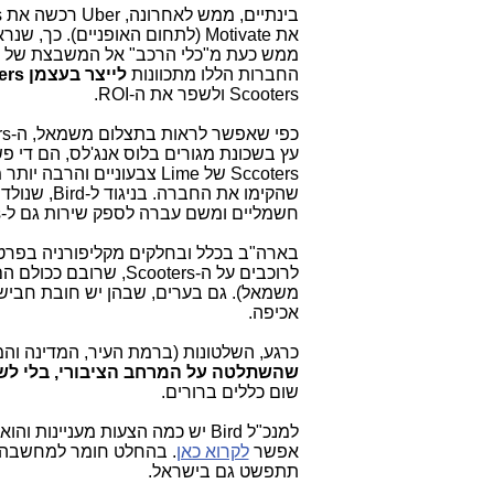
את Motivate (לתחום האופניים). 
החברות הללו מתכוונות
לייצר בעצמן Scooters
Scooters ולשפר את ה-ROI.
עץ בשכונת מגורים בלוס אנג'לס, הם די פ
Sccoters של Lime צבעוניי
חשמליים ומשם עברה לספק שירות גם ל-Scooters.
בארה"ב בכלל ובחלקים מקליפורניה בפרט, 
לרוכבים על ה-cooters
משמאל). גם בערים, שבהן יש חובת חביש
אכיפה.
כרגע, השלטונות (ברמת העיר, המדינה והמ
שהשתלטה על המרחב הציבורי, בלי לש
שום כללים ברורים.
למנכ"ל Bird יש כמה הצעות מעניינות והוא מכריז עליהן בפומבי תחת הכותרת
אפשר
לקרוא כאן
. בהחלט חומר למחשבה ל
תתפשט גם בישראל.