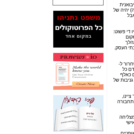
בואנית
המסמכים בנושא בזק-
י טעינה ותחזוקה) יהיה של
Yes (תיק 4000)
Scoot בקליפורניה, אבל
מוכיחים "תפירת תיק"
לאיש הלא נכון! -
כאן
 של Inokim נראה על פניו די פשוט:
עובדות ומסמכים
, שבמקום
המוסתרים מהציבור:
הלך
האם ביבי כשר
בתי העסק.
תקשורת עזר לקב'
בזק? -
כאן
את ה-Scooter ומקבלים קוד שחרור ל-
מה מקור ה-Fake
ציה קודם כל
News שהביא לתפירת
ורים כאלף
תיק לביבי והעלמת
 גניבות של
החשודים הנכונים -
כאן
אחת הרגליים של "תיק
U. אגב, Uber כפי שכבר ציינו,
4000 התפור"
תחבורה
התמוטטה היום
בניצחון (כפול) של בזק
את היא מצליחה
-
כאן
רכשו את ה-Scooter לשימוש אישי
איך כתבות מפנקות
ופניים
הפכו לפתע לטובת