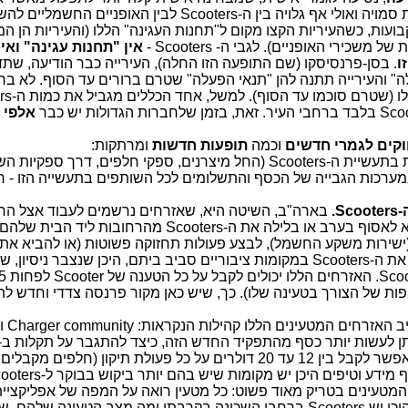
חשמליים. כלומר, כעת נוצרת תחרות סמויה ואולי אף גלויה בין ה-Scooters לבין האופניים הח
ועות, כשהעיריות הקצו מקום ל"תחנות העגינה" הללו (והעיריות הן ה
שכירי האופניים). לגבי ה- Scooters -
אין "תחנות עגינה" ואין
ו
. בסן-פרנסיסקו (שם התופעה הזו החלה), העירייה כבר הודיעה, שת
ה" והעירייה תתנה להן "תנאי הפעלה" שטרם ברורים עד הסוף. לא ברו
כיצד העירייה תאכוף א
אלפי
קים לגמרי חדשים
וכמה
תופעות חדשות
ומרתקות:
שוק חדש של חברות הקשורות בתעשיית ה-Scooters (החל מיצרנים, ספקי חלפים, דרך ס
מערכות הגבייה של הכסף והתשלומים לכל השותפים בתעשייה הזו - 
S.
בארה"ב, השיטה היא, שאזרחים נרשמים לעבוד אצל ה
המפעילה, והעבודה שלהם היא לאסוף בערב או בלילה את ה-Scooters מהרחובות ל
אצלם בבית (ישירות משקע החשמל), לבצע פעולות תחזוקה פשוטות (או להביא את
למרכז תיקונים), ובבוקר לפזר את ה-Scooters במקומות ציבוריים סביב ביתם, היכן שנצבר ניסי
צב ה-Scooter והדחיפות של הצורך בטעינה שלו). כך, שיש כאן מקור פרנסה צדדי וחדש 
החברות המפעי
ולהרוויח גם על תיקון תקלות. אפשר לקבל בין 12 עד 20 דולרים על כל פעולת תיקון (חלפים
וטיפים היכן יש מקומות שיש בהם יותר ביקוש בבוקר ל-Scooters וכיו"ב.
מטעינים בטריק מאוד פשוט: כל מטעין רואה על המפה של אפליקציי
המטעינים בסמארטפון שלו, היכן יש Scooters ברחבי השכונה בקרבתו ומה מצב הטעינה ש