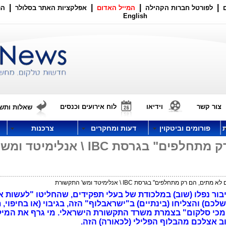
|
|
|
|
לפורטל חברות הקהילה
המייל האדום
אפלקציות האתר בסלולר
הר
English
צור קשר
וידיאו
לוח אירועים וכנסים
שאלות ותשו
פורומים וביטקוין
דעות ומחקרים
צרכנות
"פראיירים לא מתים, הם רק מתחלפים" בגרסת IBC \ אנלימיטד ומש
ים, הם רק מתחלפים" בגרסת IBC \ אנלימיטד ומש' התקשורת
בור נפלו (שוב) במלכודת של בעלי תפקידים, שהחליטו "לעשות א
לכם) והצליחו (בינתיים) ב"ישראבלוף" הזה, בגיבוי (או בחיפוי, 
ומכי סלקום" בצמרת משרד התקשורת הישראלי. מי גרף את המילי
 אצלכם מהבלוף הפלילי (לכאורה) הזה.