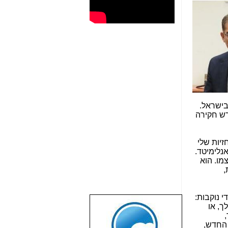
בישראל.
רש חקירה
יות שלי
מי שהיה מנכ"ל IBC\אנלימיטד.
מו. הוא
,
רה שלי?". עניתי לו 2 תשובות די נוקבות:
לך, או
שבוע טוב לכל
,
הגולשים באשר
החדש,
הם!!!