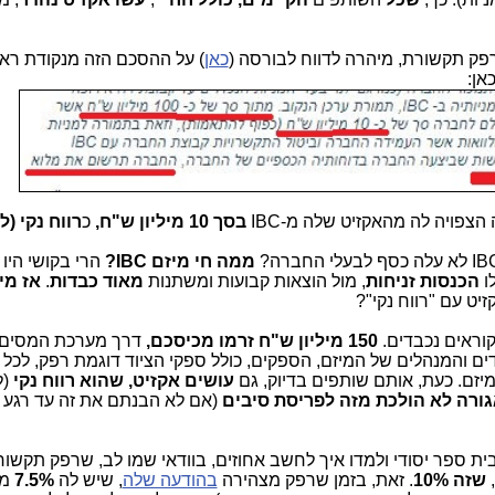
כאן
) על ההסכם הזה מנקודת ראו
אן:
פויה לה מהאקזיט שלה מ-IBC
בסך 10 מיליון ש"ח,
כ
רווח נקי (ל
ממה חי מיזם IBC?
הרי בקושי היו 
ו
הכנסות זניחות
, מול הוצאות קבועות ומשתנות
מאוד כבדות
.
אז מי
יט עם "רווח נקי"?
קוראים נכבדים.
150 מיליון ש"ח זרמו מכיסכם,
דרך מערכת המסים 
ים והמנהלים של המיזם, הספקים, כולל ספקי הציוד דוגמת רפק, לכל
יזם. כעת, אותם שותפים בדיוק, גם
עושים אקזיט, שהוא רווח נקי
(ל
ורה לא הולכת מזה לפריסת סיבים
(אם לא הבנתם את זה עד רגע ז
בית ספר יסודי ולמדו איך לחשב אחוזים, בוודאי שמו לב, שרפק תקשו
שזה 10%
. זאת, בזמן שרפק מצהירה
בהודעה שלה
, שיש לה
7.5%
ממ