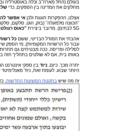
בעולם (החל מארה"ב וכלה באוסטרליה ובב
מחלקים את המדינה בין הספקים, כדי
שלא
אצלנו, ההפקרות חוגגת ולכן
אי אפשר להרו
"הכוונה מלמעלה" (בזק, הוט, סלקום, סלק
5G
לבתים). מדובר ביצירת
"כאוס רגולטו
אהבתי את המודל הבריטי, ששם
כל רשות
עבור כל הרשויות המקומיות), מי הספק שיפר
לסלילה ופריסה. ככה מבטיחים גם תחרות ו
באותו בית, אם לא שולטים בתהליך הזה ב
יתרה מכך. כיום,
ניוד
בין ספקי אינטרנט הוא
היותר שבוע. לעומת זאת, ניוד מאנלימיט
זה מה שיש
בתקנות המוצעות החדשות
, בד