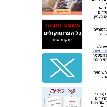
2" על תעלולי השר
ין מוקדי
משה כחלון -
כאן
ם
את
קדים
המשך חשיפת הבלוף
 בעניין
ששמו "מהפיכת
הסלולר" ואיך מסרסים
את הנתונים לציבור -
לטוריים
כאן
השוק וכל
סיכום ביקור בסיליקון
ואלי - למה 3 הגדולות
שו ולא
משקיעות ומפתחות
תר משרד
באותם תחומים -
כאן
 7 דפים, שמגלגלים את המסמך
RI לשינוי חובת
שלמה פילבר (עד
לאחרונה מנכ"ל משרד
התקשורת) - עד
 לכלכלה ("השימוע"
מדינה? הצחקתם
ממש
אותי! -
כאן
"יש אפליה בחקירה"?
חשיפה: למה השר
(גם כי
משה כחלון לא נחקר
תרגילים
עד היום? -
כאן
עוד
10%
כספי