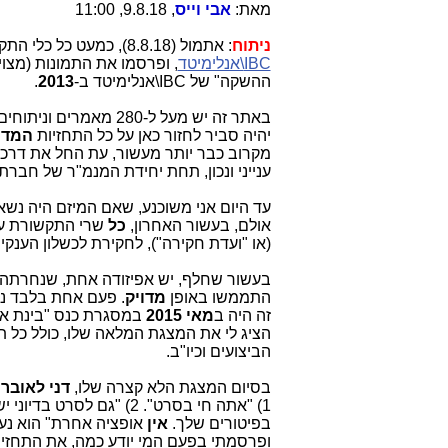
מאת:
אבי וייס
, 9.8.18, 11:00
ניתוח
: אתמול (8.8.18), כמעט כל כלי התקשורת ציטטו בהרחבה את הודעות סלקום (
IBC\אנלימיטד
, ופרסמו את התמונות (מצוי
ההשקה" של IBC\אנלימיטד ב-
2013
.
באתר זה יש מעל ל-280 מאמרים וניתוחים (
יהיה סביר לחזור כאן על כל התחזיות
המדו
מקרוב כבר יותר מעשור, עת החל את דרכו 
ענייני ונכון, תחת יחידת המנמ"ר של ח
עד היום אני משוכנע, שאם המיזם היה נשא
אולם, בעשור האחרון,
כל
שרי התקשורת ע
(או "ועדת חקירה"), לחקירת לכשלון הענקי 
בעשור שחלף, יש אפיזודה אחת, שנחרתה ה
התממשו באופן
מדויק
. פעם אחת בלבד נפ
זה היה ב
מאי 2015
במסגרת כנס "בינת אקספ
הציג לי את המצגת המלאה שלו, כולל כל ת
הביצועים וכיו"ב.
בסיום המצגת הלא קצרה שלו,
דני לאובר
1) "אתה חי בסרט". 2) "ג
בפיטורים שלך.
אין
אופציה אחרת" הוא נעל
ופרסמתי בפעם המי יודע כמה, את התחזיו