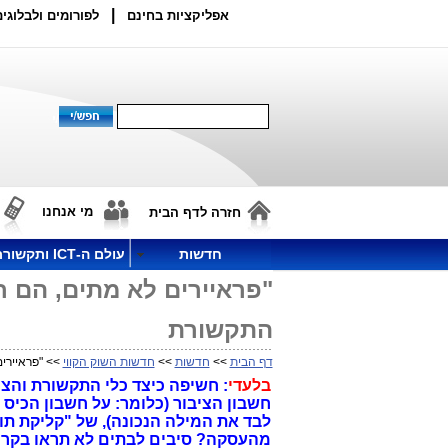
|
אפליקציות בחינם
לפורומים ולבלוגים
מי אנחנו
חזרה לדף הבית
חדשות
עולם ה-ICT ותקשורת
התקשורת
דף הבית
>>
חדשות
>>
חדשות השוק הקווי
>> "פראיירים לא מת
בלעדי
: חשיפה כיצד כלי התקשורת והצי
חשבון הציבור (כלומר: על חשבון הכיס ש
לבד את המילה הנכונה), של "קליקת ת
מהעסקה? סיבים לבתים לא תראו בקרוב