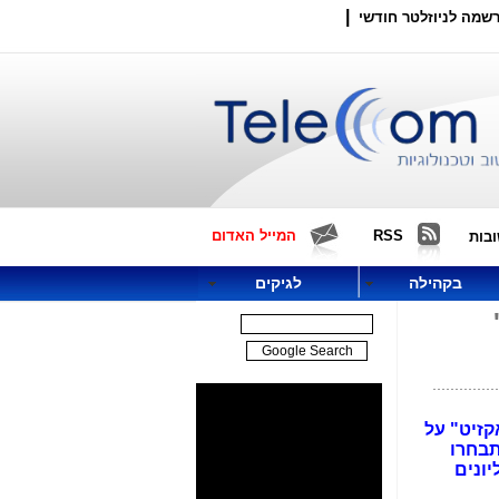
|
שמה לניוזלטר חודשי
RSS
המייל האדום
בות
בקהילה
לגיקים
'
קזיט" על
תבחרו
ונים