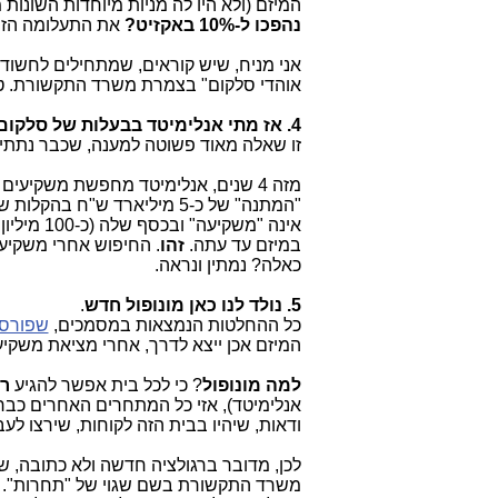
המיזם (ולא היו לה מניות מיוחדות השונות
נהפכו ל-10% באקזיט?
את התעלומה הזו
אני מניח, שיש קוראים, שמתחילים לחשוד, 
אוהדי סלקום" בצמרת משרד התקשורת. ט
4. אז מתי אנלימיטד בבעלות של סלקום תתחיל לפרוס סיבים לכ-40% מתושבי ישראל?
זו שאלה מאוד פשוטה למענה, שכבר נתתי 
אינה "משקיעה" ובכסף שלה (כ-100 מיליון ש"ח), אותו גייסה מהציבור, היא פשוט
במיזם עד עתה.
זהו
. החיפוש אחרי משקיע
כאלה? נמתין ונראה.
5. נולד לנו כאן מונופול חדש
.
כל ההחלטות הנמצאות במסמכים,
שפורס
המיזם אכן ייצא לדרך, אחרי מציאת משקיע
למה מונופול
? כי לכל בית אפשר להגיע
רק
ודאות, שיהיו בבית הזה לקוחות, שירצו ל
לכן, מדובר ברגולציה חדשה ולא כתובה, ש
משרד התקשורת בשם שגוי של "תחרות". לכן, "מסמך RIA", שהיה 