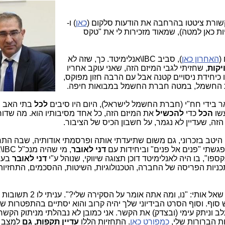
כאן
) ו-
ות כאן למטה), שמאוד מזכירות לי את "טקס
האחרון כאן
), סביב IBC\אנלימיטד. כך, שזה לא
יקות
,
שחזיתי לגבי המיזם הזה, שאני עוקב אחריו
כיחידת ניסויים קטנה אבל עם הרבה חזון מפוקס,
ברת החשמל, במטה חברת החשמל במבואות חיפה.
ר בידי חח"י (חברת החשמל לישראל), היום היו סיבים
לכל
בתי האב 
שו
הכל
כדי
להכשיל
את המיזם הזה, כל אחד מסיבותיו הוא. מה שדו
הזה, שעדיין לא נגמר, על חשבון הכיס של הציבור.
יטב בזכרוני, גם משום שתיעדתי אותה ופרסמתי אודותיה, שבה התחז
גשתי "פנים אל פנים" וביחידות עם
דני לאובר
, 
ו", בו היה לאנלימיטד דוכן תצוגה שיווקי, שנוהל ע"י
דני לאובר
בעצ
כניות הפריסה של החברה, הטכנולוגיות, השיטות, ההסכמים, התחזיות
שאל אותי: "נו, ומה אתה אומר על הסקי
ם לסרט בדיוני יש סוף. וסוף הסרט הבידיוני שלך יהיה קרוב והוא יסתיים בהתפטרות ש
ב וניתק עימי (ובצדק) את הקשר. אני כמובן לא נבהלתי מניתוק הקשר
ת הברורות שלי,
כמפורט כאן
. התחזיות הללו
עדיין תקפות, גם
למצב 