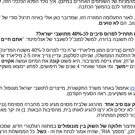
 מהמניות של השותפים האחרים במיזם). איך נולד הפלא הכלכלי הזה,
 נפתור לכם בהמשך הכתבה.
לאור התעלומה המוזרה הזו, שמדובר כאן אולי באיזה תרגיל סודי של 
וב. הם
לא טועים
.
לה תשובה ברורה, למשל למנכ"ל לשעבר של אנלימיטד: "
אתם חיים 
מזה 4 שנים, אנלימיטד מחפשת משקיעים למיזם (צריכים המון מיליארדי ש"ח 
"המתנה" של כ-5 מיליארד ש"ח בהקלות של החלטת הממשלה, שניתנו
קונה
את המיזם ועושה
אקזיט
ים
יימשך
. ומי אומר שאחרי 4 שנים של חיפושים, לפתע יימצאו משק
מו
אתמול באתר משרד התקשורת, מייצרים לתושבי ישראל מונופול ח
 או משקיעים, ראה הסעיף הקודם).
 עם סיב אחד
. מהרגע שלבית מסוים מגיע סיב מחברה מסוימת (נניח
עבור לספק המתחרה.
תיצור
חלוקה של השוק בין מונופולים
במתווה רגולטורי חדש, שמכונ
אמור לנתח את זה -
כשל
. כל הממשלות הרצי