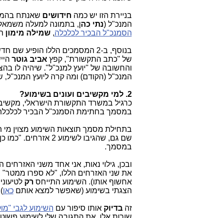
בניירת הזו יש כמה
חידושים
שאנתח בהמשך
המנכ"ל (
נתי כה
ן, בתמונה למעלה משמאל)
הסמנכ"ל הבכיר לכלכלה
,
שמילה מימון
הו
בנוסף, ב-2 המסמכים הללו הופיע שם חדש: מר
של "כתב התקשורת", קפץ
אביב גוטר
הייש
והחשובה של "יועץ למנכ"ל". שיהיה לו בהצל
המנכ"ל (הקודם) ומה קרה ליועץ המנכ"ל, 
2. למי מקשיבים ועונים בשימוע?
כרגיל במשרד התקשורת הישראלי, מקשיבי
במסמך בחתימת הסמנכ"ל הבכיר לכלכלה
בתחילת מסמך תוצאות השימוע מצוין מי הג
שם גם, שהגיבו לשימוע 2 אזרחים. "כמו כן
במסמך.
ובכן, גילוי נאות, אני אחד משני האזרחים ה
אחשוף אותו). השימוע התייחס
רק
לטיעונ
הצגתי בשימוע (שאפשר למצא אותם
כאן
).
זה
בדיוק
אותו סיפור עם
השימוע לגבי "מו
שורות אלו. את התגובה שלי לשימוע פשוט