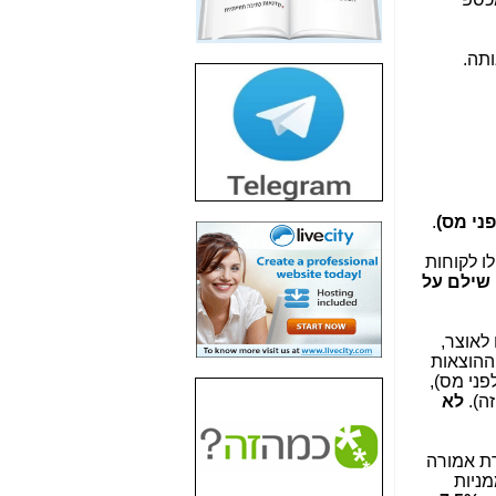
חשיפת חשד לשחיתות
הדומה לזו של "תיק
4000" אך בתחום
תה.
הסלולר -
כאן
חשיפת מה שלא
רוצים שתדעו בעניין
פריסת אנלימיטד
(בניחוח בלתי נסבל) -
כאן
פני מס)
.
חשיפה: איוב קרא
אישר לקבוצת סלקום
לו לקוחות
בדיוק מה שביבי אישר
 שילם על
ל-Yes ולבזק -
כאן
האם השר איוב קרא
לאוצר,
היה צריך בכלל לחתום
 ההוצאות
על האישור, שנתן
פני מס),
לקבוצת סלקום? -
כאן
ה).
לא
האם ביבי וקרא קבלו
בכלל תמורה עבור
רת אמורה
ההטבות הרגולטוריות
ניות
שנתנו לסלקום? -
כאן