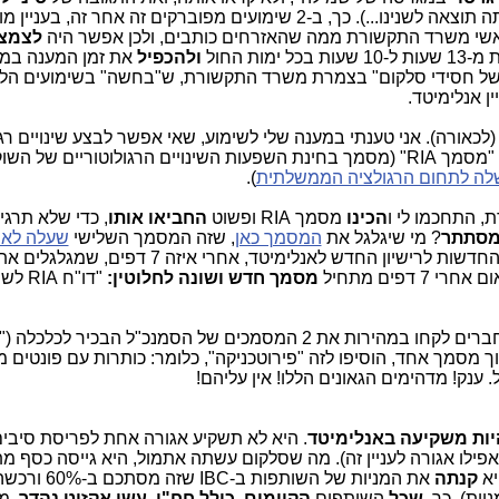
אבל לא התייחסו אליה בכלל (זה בערך אותה תוצאה לשנינו...). כך, ב-2 שימועים מפוברקים זה אחר זה, בעני
שי משרד התקשורת ממה שהאזרחים כותבים, ולכן אפשר היה
לצמצ
ת החול
ולהכפיל
את זמן המענה במו
ה של חסידי סלקום" בצמרת משרד התקשורת, ש"בחשה" בשימועים הללו
ין אנלימיטד.
לכאורה). אני טענתי במענה שלי לשימוע, שאי אפשר לבצע שינויים רגו
כאלה חריפים בעניין אנלימיטד, בלי להפיק "מסמך RIA" (מסמך בחינת השפעות השינויים הרגולוטוריים של 
לה לתחום הרגולציה הממשלתית
).
, התחכמו לי ו
הכינו
מסמך RIA ופשוט
החביאו אותו
, כדי שלא תרגי
סתתר
? מי שיגלגל את
המסמך כאן
, שזה המסמך השלישי
שעלה לא
, מסמך העוסק בתקנות החדשות לרישיון החדש לאנלימיטד, אחרי איזה
דפים מתחיל
מסמך חדש ושונה לחלוטין:
"דו"ח A
כאן פשוט מדובר ב"ישראבלוף" נוסף: המחברים לקחו במהירות את 2 המסמכים של הסמנכ"ל הבכיר
וך מסמך אחד, הוסיפו לזה "פירוטכניקה", כלומר: כותרות עם פונטים 
יות משקיעה באנלימיטד
. היא לא תשקיע אגורה אחת לפריסת סיבים 
ו אפילו אגורה לעניין זה). מה שסלקום עשתה אתמול, היא גייסה כסף מ
יא
קנתה
את המניות של השותפות ב-IBC שזה מסתכם ב-60% ורכשה
שכל
השותפים
הקיימים,
כולל חח"י
,
עשו אקזיט נהדר
, מ