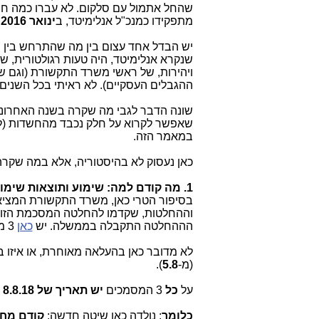
שהחל אתמול עם סלקום. לא עברו כמה חו
מתפקידו כמנכ"ל אנלימיטד, ב
ינואר 2016
,
יש הבדל אחד עצום בין מה שהתרחש בין השנים 2010 ל-2017 לבין 
שנקרא אנלימיטד, היה טעות רגולטורית, ש
ויהירות, של ראשי משרד התקשורת (וגם ש
ההגבלים העסקיים). לא ראיתי בכל השנים 
שונה הדבר לגבי מה שקרה בשנה האחרונ
שאפשר לקרוא על חלק נכבד מהחשדות (לכ
במאמר הזה.
כאן נעסוק לא בהיסטוריה, אלא במה שקר
1. מה קודם למה: שימוע ותוצאות שימוע ואח"כ החלטה (של שר \ ממשלה) או להיפך?
בסיפור הטרי כאן, משרד התקשורת המצי
וההחלטות, שקדמו להחלטה המסכמת הזו. ביום 
הההחלטה התקבלה בממשלה. יש
כאן
3 מסמכים מרכזיים חשובים, שמייד נעסוק בהם.
לא מדובר כאן בהעלאה מאוחרת, או איזו 
(מ-
5.8
).
על
כל
3 המסמכים
יש תאריך של 8.8.18
ו
כלומר
: נולדה כאן שיטה חדשה:
קודם מחל