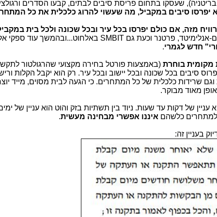
ריטניה), שעסקו בתחום פריסת סיבים לבתים, קבעו הסדרים ורגולצי
 יפרסו סיבים
במקביל, מה שעשוי להרוג כלכלית את כל המתחר
ויח מזה, אם כולם יפרסו בכל עיר ובכל שכונה ולכל בית במקביל
ום-אנלימיטד, פרטנר וכעת גם
SMBIT
באלחוט...ובהמשך עוד ספקי אל
רי" חדש לגמרי
.
 מקומית בוחרת
(באמצעות פורטל בחירה מקצועי שהרגולטור לתקשו
וס סיבים בכל שכונה ובכל יישוב ובכל עיר. רק הוא יקבל הקלות ורישי
גם שרידות כלכלית של כל המתחרים. כי הגעה לבית מסוים, מייד יוצר
אופן מאוד מבוקר.
 עניין של דקות עד שעות. ניוד בין תשתיות בזק והוט הוא עניין של ימים
ד למתחרים כלשהם
איננו אפשרי מבחינה מעשית
.
יוק בעניין זה: