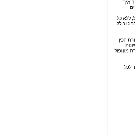
ה איך
הנאה שהיא מיסודות
ים
.
עבירת השוחד? -
כאן
,
ללא כל
שערוריית הקנס הענק
חוט כולל
על בזק וחשיפת
"תעודת הביטוח" של
נתניהו בתיק 4000 -
רת הכין
כאן
ונות
ת מונופול
ערוץ 20: "תיק תפור":
אבי וייס חושף את
מחדלי "תיק 4000" -
 ולכל
כאן
התבלבלתם: גיא פלד
הפך את כחלון, גבאי
ואילת לחשודים
המרכזיים בתיק 4000 -
כאן
פצצות בתיק 4000:
האם היו בכלל
התנגדויות למיזוג
בזק-יס? -
כאן