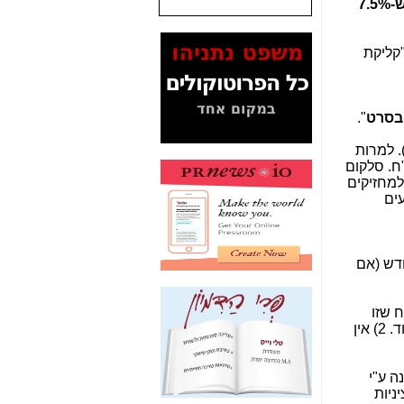
ש-7.5%
המסמכים בנושא בזק-
Yes (תיק 4000)
"קליקת
מוכיחים "תפירת תיק"
לאיש הלא נכון! -
כאן
עובדות ומסמכים
בסרט
".
המוסתרים מהציבור:
האם ביבי כשר
כדי לפרוס ל-40% משטח המדינה). למרות
תקשורת עזר לקב'
 לסלקום, עדיין צריך איזה 2-5 מיליארד ש"ח. סלקום
בזק? -
כאן
למחזיקים
יעים
מה מקור ה-Fake
News שהביא לתפירת
תיק לביבי והעלמת
החשודים הנכונים -
כאן
דש (אם
אחת הרגליים של "תיק
4000 התפור"
 שזו
התמוטטה היום
אנלימיטד), אזי כל המתחרים האחרים כבר לא יכולים ולא ירצו להגיע לאותו בית, מהסיבות הבאות: 1) זה יקר מאוד. 2) אין
בניצחון (כפול) של בזק
-
כאן
ה ע"י
איך כתבות מפנקות
ניות
הפכו לפתע לטובת