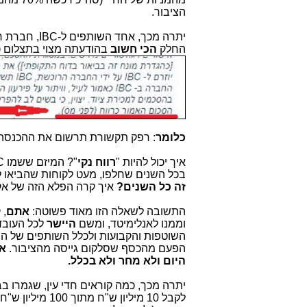
הציבור.
יתרה מכך, אחד השותפים ל-IBC, חברת רפק תקשורת, מיהרה לדווח לבורסה (
החלק
הכי חשוב
בהודעתה מצוי בתצלום כ
כלומר
: רפק תקשורת תרשום את ההכנסה הצ
איך יכול להיות "
רווח נקי
"? המיזם ששמו IBC לא עלה כסף לבעלי החברה?
בכל השנים שחלפו, מעט לקוחות שהביאו ל
זה כל השנים?
איך קרה הפלא הזה של אקז
התשובה לשאלה הזו מאוד פשוטה:
אתם
, 
וממנו לאנלימיטד, ומשם
היישר
לכל העובד
השוטפות והקבועות ולכלל השותפים של המ
הפעם מהכסף שסלקום גייסה מהציבור.
אג
היום ולא מחר ולא בכלל.
יתרה מכך, כמה קוראים חדי עין, שגמרו ב
לקבל 10 מיליון ש"ח מתוך 100 מיליון ש"ח,