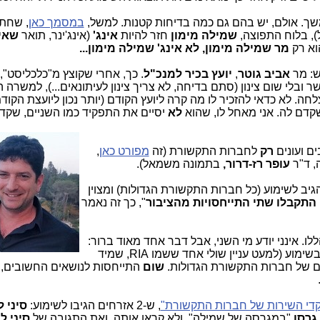
. אולם, יש בהם גם כמה בדיחות קטנות. למשל,
במסמך כאן
, שחתו
, בלוח התפוצה,
שמילה מימון
חזר להיות
אינג'
(אינג'ינר, תואר
שאין
א רק
מר שמילה מימון, לא אינג' שמילה מימון...
אביב גוטר
,
יועץ בכיר למנכ"ל
. כך, אחרי שקוצץ מ"כלכליסט"
ר ובלי שום צינון (סתם בדיחה, לא צריך צינון לעיתונאים...), למשרה 
חה. לא כדאי להזכיר לו מה קרה ליועץ הקודם (יותר נכון ליועצת הקוד
שקדם לה. אני מאחל לו, שהוא
לא
יסיים את התפקיד כמו השניים, שקדמו
ם ועונים
רק
לחברות התקשורת (זה
מפורט כאן
,
, ד"ר
עופר רז-דרור,
בתמונה משמאל).
יב לשימוע (כל חברות התקשורת הגדולות) ומצוין
התקבלו שתי התייחסויות מהציבור
", כך זה נאמר
ללו. אינני יודע מי השני, אבל דבר אחד מאוד ברור:
את שני האזרחים הללו, "לא ספרו ממטר" בשימוע (למעט עניין שולי אחד ששמו RIA, שמיד
ים של חברות התקשורת הגדולות.
שום
התייחסות לנושאים החשובים, 
קדי השירות של חברות התקשורת"
, ש-2 אזרחים הגיבו לשימוע:
סיני ל
גרסו
"במגרסה של שמילה", ולא קראו אותה, ואת התגובה של
סיני ל