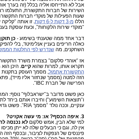
השירות של חברות התקשורת, התעלמו רא
שעות הפעילות של מוקדי חברות התקשורת מ-13 שעות ל-10 שעות בכל ימו
הללו
מ-3 דקות ל-6 דקות
. זו אותה "קליק
"מוקדי שירות הלקוחות", וכעת עוסקת בעני
דבר אחד ממה שטענתי בשימוע -
כן תוקן
(
השחקנים, מה
שנדרש לפי החלטות הממש
אז "אוהדי סלקום" בצמרת משרד התקשורת
תקראו אותו, למרות שהוא
קיים
. היכן הוא
מ
התקשורת אתמול
הזה למטה (מסמך שנחזור אליו מייד), פתאום אחרי 7 
הפרישה של חברת IBC".
ו"תוצאות השימוע") וחיברו אותם ביחד לת
ענקיים, וככה נולד "מסמך RIA". פשוט גדול. ענק! מדהימים הגאונים הללו! אין עליהם!
3
.
איפה הכסף? או: מי עשה אקזיט?
למי שלא הבין, אמש סלקום
לא נכנסה לה
אין לה, וגם כי הבעלים שלה לא ייתן מכיס
פיננסים של הנפקות לציבור, ובכסף הזה ה
מהמניות של חח"י (סה"כ רכשה 70% מהמניות). כך,