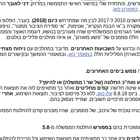
דשים, והתחזית שלי במישור האישי התממשה במדויק:
דני לאובר
הת
כמפורט כאן
.
מה שמתרחש
כיום (2018)
. בעבר, הפלופ ה
מקורה ב"אי הבנת הנקרא", אטימות, "אי ספירת הציבור ממטר", טיפש
אר הגורמים הממשלתיים שהיו מעורבים בנושא, דוגמת האוצר והממו
הללו סממנים של "פשע מאורגן", או איזה מהלכים פליליים בולטים.
ה ובדגש על
השבועות האחרונים
. מדובר במהלכים עם
ניחוח מצחין
אורה) הפליליות הללו
במאמר כאן
, ובמאמרי ההמשך ובקישורים המצ
ה
ממש בימים האחרונים.
א שיטה חדשה:
קודם מחליטים
ואחר כך מתאימים לזה את תוצאות ה
8.8.18
עלו כאן
, ללא כל פרסום לציבור, תוצאות השימוע,
אחרי
ש
בעיה טכנית של עיכוב, של מסמכים, שהיו מוכנים קודם להחלטת הממ
מוזכרת בהם
במפורש
החלטת הממשלה מ-
5.8
.
יטים
ורק אחר כך מתאימים את תוצאות השימוע וכל הניירת להחלטה