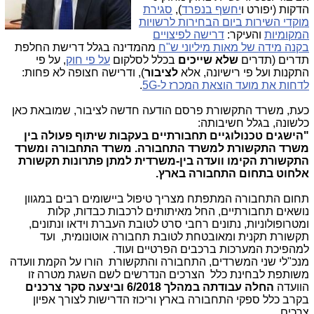
הדקות (יפורט ו
יחשף בנפרד
),
סגירת
מוקדי השירות ביום הבחירות לרשויות
המקומיות
והעיקר:
דרישה לפיצויים
בקנה מידה של מאות מיליוני ש"ח
מהמדינה בגלל דרישת החלפת
תדרים (תדרים
שלא שייכים
בכלל לסלקום
על פי חוק
, על פי
התקנות ועל פי רישיונה, אלא
לציבור
), ודרישה חצופה לא פחות:
לדחות את מועד הוצאת המכרז ל-5G
.
כעת, משרד התקשורת פרסם הודעה חדשה לציבור, שמובאת כאן
כלשונה, בגלל חשיבותה:
"הישגים טכנולוגיים תחבורתיים בעקבות שיתוף פעולה בין
משרד התקשורת למשרד התחבורה. משרד התחבורה ומשרד
התקשורת הקימו וועדה בין-משרדית למתן פתרונות תקשורת
אלחוט בתחום התחבורה בארץ.
תחום התחבורה המתפתח מצריך טיפול ביישומים רבים במגוון
נושאים תחבורתיים, החל מאיתותים לרכבות כבדות, קלות
ומטרופולוניות, נתונים רחבי סרט לטובת העברת וידאו ונתונים,
תקשורת תקנית ומאובטחת לטובת תחבורה אוטונומית, ועד
למהפיכת המערכות ברכבים הפרטיים ועוד.
מנכ"לי שני המשרדים, התחבורה והתקשורת הורו על הקמת וועדה
משותפת לבחינת כלל הצרכים הנדרשים לשם השגת מטרה זו
הוועדה
החלה עבודתה במהלך 6/2018 וביצעה סקר צרכנים
בקרב כלל ספקי התחבורה בארץ וריכוז הדרישות לצורך אפיון
צרכים.