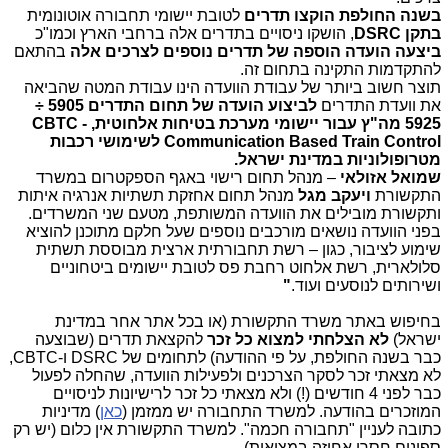
בשנה החולפת הוקצו תדרים
לטובת יישומי תחבורה אוטונומית
בתקן
DSRC
, הושקו ניסויים בתדרים אלה ברחבי הארץ וכמו"כ
ביצעה הועדה הוספה של תדרים נוספים לצרכים אלה
בהתאם
להתקדמות התקינה בתחום זה.
תוצר חשוב ביותר של עבודת הוועדה הינו עבודת המטה שהביאה
את וועדת התדרים
לביצוע הועדה של תחום התדרים 5905 ÷
5925 מה"ץ עבור יישומי מערכת בטיחות אלחוטית,
CBTC -
Communication Based Train Control
לשימושי רכבות
מטרופולוניות במדינת ישראל.
שמואל אזולאי
– מנהל תחום רישוי באגף הספקטרום במשרד
התקשורת
ויעקב מגל
מנהל תחום אחזקת תשתיות אנרגיה איתות
ותקשורת מובילים את הוועדה המשותפת, מטעם שני המשרדים.
בפני הוועדה נושאים מורכבים נוספים שעל חלקם מתוכנן להוציא
שימוע לציבור, כגון – רשת תחבורתית ארצית מבוססת תשתית
סלולארית, רשת אלחוט רחבת פס לטובת יישומים ביטחוניים
ושירותים לנוסעים ועוד.
"
בחיפוש באתר משרד התקשורת (או בכל אתר אחר במדינת
ישראל)
לא הצלחתי למצוא כל זכר
להקצאת תדרים (שבוצעה
כבר בשנה החולפת, על פי ההודעה) לתחומים של DSRC ו-CBTC,
לא מצאתי זכר לסקר הצרכנים ולפעילות הוועדה, שהחלה לפעול
כבר לפני 4 חודשים (!) ולא מצאתי כל זכר לרישיונות לניסויים
המוזכרים בהודעה. למשרד התחבורה יש ממזמן (
כאן
) מדיניות
כתובה לעניין "תחבורה חכמה". למשרד התקשורת אין כלום (יש רק
ספינים חסרי אחיזה במציאות).