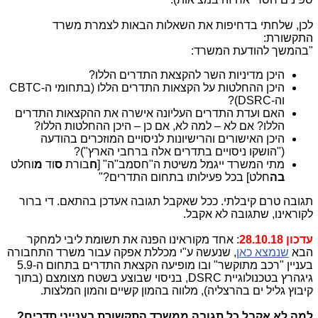
לכן, שלחתי בדחיפות את השאלות הבאות לצמרת משרד
התקשורת:
"בהמשך להודעת המשרד:
היכן מדיניות השר להקצאת התדרים הללו?
היכן ההחלטות על הקצאות התדרים הללו (בתחומי ה-
CBTC
וה-
DSRC
)?
האם ועדת התדרים העליונה אישרה את ההקצאות התדרים
הללו? אם לא – למה לא, אם כן – היכן ההחלטות הללו?
היכן האישורים והרישיונות לניסויים המוזכרים בהודעה
("הושקו ניסויים בתדרים אלה ברחבי הארץ")?
מתי המשרד ייגמל משיטת ה"חסמב"ה" [
ח
בורת
ס
וד
מ
וחלט
בה
חלט] בכל פעילותו בתחום התדרים?"
תגובה טרם קיבלתי. ככל שאקבל תגובה אעדכן בהתאם. די ברור
לקוראינו, שתגובה לא אקבל.
עדכון 28.10.18
: אחד מקוראינו הפנה את תשומת ליבי למחקר
הבא
שנמצא כאן
, שנעשה ע"י מכללת אפקה עבור משרד התחבורה
בעניין "רכב מתוקשר" ובו מופיעה הקצאת התדרים בתחום ה-5.9
גיגהרץ בטכנולוגיית DSRC, בניסוי שבוצע בשטח מצומצם (בתוך
קיבוץ גליל ים בהרצליה), מלווה בהמון קשיים והמון המלצות.
למה לא אקבל כל תגובה ממשרד התקשורת בענייני תדרים?