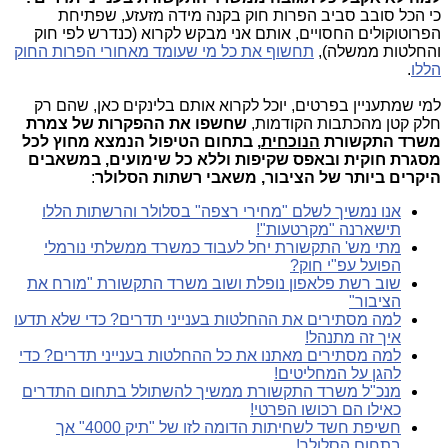
כי הכל סובב סביב הפרות חוק בקנה מידה מזעזע, שפתיחת
הפרוטוקולים החסויים, אותם אני מבקש לקרוא (כנדרש לפי חוק
והחלטות ממשלה),
תחשוף את כל מי שעומד מאחורי הפרות החוק
הללו
.
למי שמתעניין בפרטים, יוכל לקרוא אותם בלינקים כאן, שהם רק
חלק קטן מהכתבות הקודמות
,
שחשפו את ההפקרות של צמרת
משרד התקשורת
הנוכחית
, בתחום הטיפול הנמצא מחוץ לכל
מסגרת חוקית ובאפס שקיפות וללא כל שימועים, במשאבים
היקרים ביותר של הציבור, משאבי רשתות הסלולר
:
אנו נמשיך לשלם "מחירי רצפה" בסלולר והרשתות הללו
תישארנה "מקרטעות"!
מתי מש' התקשורת יחל לעבוד כמשרד ממשלתי נורמלי
הפועל עפ"י חוק?
שוב רשת פלאפון נופלת ושוב משרד התקשורת "מורח את
הציבור"
למה מסתירים את ההחלטות בענייני תדרים? כדי שלא תדעו
איך זה מתנהל!
למה מסתירים מאתנו את כל ההחלטות בענייני תדרים? כדי
להגן על המחליטים!
מנכ"ל משרד התקשורת ממשיך להשתולל בתחום התדרים
כאילו הם רכושו הפרטי!
חשיפת חשד לשחיתות הדומה לזו של "תיק 4000" אך
בתחום הסלולר!