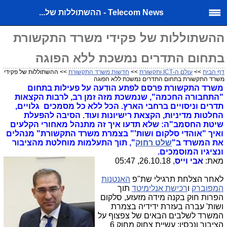
Telecom News - ההשתוללות של...
ההשתוללות של פקידי משרד התקשורת
בתחום התדרים נמשכת ללא הפוגה
דף הבית
>>
עולם ה-ICT ותקשורת
>>
חדשות משרד התקשורת
>> ההשתוללות של פקידי
משרד התקשורת בתחום התדרים נמשכת ללא הפוגה
משרד התקשורת פרסם לפתע הודעה על פעילות בתחום
"התחבורה החכמה", שנמשכת מזה זמן רב, לרבות הקצאות
תדרים וניסויים ברחבי הארץ. הכל ללא כל מסמכים גלויים,
החלטות מדיניות, הקצאת רישיונות ועוד. הסיבה להפעלת
שיטת החסמב"ה: שלא תדעו איך זה מתנהל מאחורי הקלעים
ואיך "אוהדי סלקום ושות'" בצמרת משרד התקשורת" מנהלים
את המשרד ב"
שלט רחוק
", תוך התעלמות מוחלטת מהציבור
ונציגיו המוסמכים.
מאת:
אבי וייס
, 26.10.18, 05:47
לאחר הצלחת תרגילי שת"פ
האנטנות
המפוברק
ו
רכישת אנלימיטד
תוך
הפרות חוק בקנה מידה מזעזע, סלקום
ושות' עברה בעזרת ידידיה בצמרת
המשרד לשלבים הבאים של צפצוף על
הציבור ונכסיו: עשיית צחוק מחוק 6