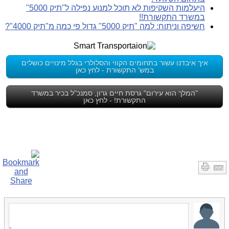
היעלמות השקיפות לא תוכל למנוע נפילה ל"תיק 5000"
במשרד התקשורת!!
חשיפה וניתוח: למה "תיק 5000" גדול פי כמה מ"תיק 4000"?
איך איבדנו עשור בתחומים הקווי והסלולרי בגלל מינויים כושלים
במש' התקשורת - לחץ כאן
"המלך הוא עירום" גרסת חיים גרון, סמנכ"ל בכיר במשרד
התקשורת! - לחץ כאן