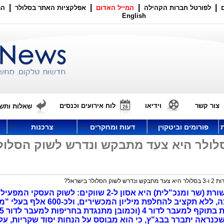
|
|
|
|
לפורטל חברות הקהילה
המייל האדום
אפלקציות האתר בסלולר
הר
English
צור קשר
וידיאו
לוח אירועים וכנסים
שאלות ותשו
פורומים וביטקוין
דעות ומחקרים
צרכנות
סגירת דורות 2 ו-3 בסלולר היא צעד מתבקש ונדרש לשוק הסלו
לולר בישראל?
ת (שר ומנכ"לית) היא אסון
ל-2 שווקים
(בעיקר סנסורים) של כמיליון נקודות קצה, ללא תקציב להחלפת מיליון
כנראה יתברר בבג"ץ, כי הוא מבוסס על הנחות יסוד שקריות, על