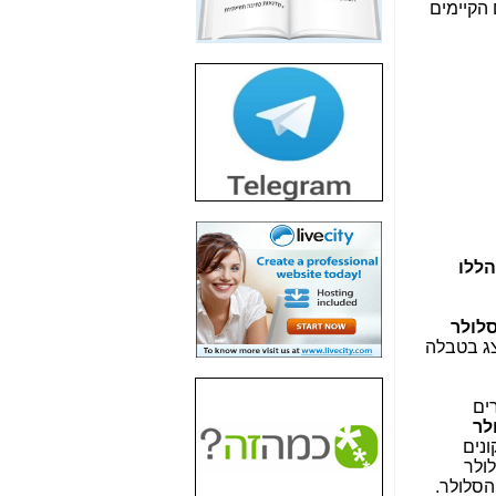
ם מול 2 הפרמטרים העיקריים הקיימים
חשיפת חשד לשחיתות
הדומה לזו של "תיק
4000" אך בתחום
הסלולר -
כאן
חשיפת מה שלא
רוצים שתדעו בעניין
פריסת אנלימיטד
(בניחוח בלתי נסבל) -
כאן
חשיפה: איוב קרא
אישר לקבוצת סלקום
הללו
בדיוק מה שביבי אישר
ל-Yes ולבזק -
כאן
סלולר
האם השר איוב קרא
צג בטבלה
היה צריך בכלל לחתום
על האישור, שנתן
לקבוצת סלקום? -
כאן
רים
לר
האם ביבי וקרא קבלו
ונים
בכלל תמורה עבור
ולר
ההטבות הרגולטוריות
הסלולר.
שנתנו לסלקום? -
כאן