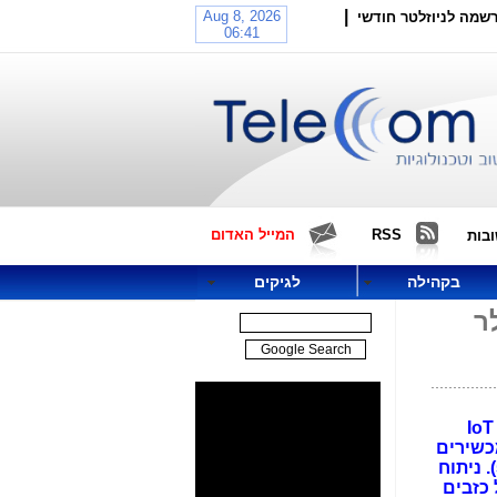
|
שמה לניוזלטר חודשי
RSS
המייל האדום
בות
בקהילה
לגיקים
לר
: לשוק העסקי המפעיל IoT
 המכשירים, ולכ-600 אלף בעלי "מכשירים
כשרים", כאשר "ועדת הרבנים" מתנגדת בתוקף למעבר לדור 4 (וכמובן מתנגדת בחריפות למעבר לדור 5). ניתוח
 כזבים