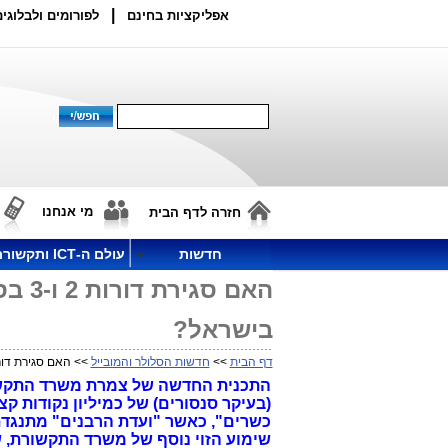
|
אפליקציות בחינם
לפורומים ולבלוגים
מי אנחנו
חזרה לדף הבית
חדשות
עולם ה-ICT ותקשורת
האם 
בישראל?
דף הבית
>>
חדשות הסלולר והמובייל
>> האם סגירת דורות 2 ו-3 בסלולר היא צעד מתבקש ונדרש לשוק הס
התכנית החדשה של צמרת משרד התקשור
שימוע הזוי נוסף של משרד התקשורת, ש