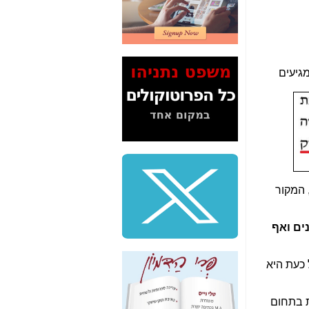
2" על תעלולי השר
משה כחלון -
כאן
המשך חשיפת הבלוף
ששמו "מהפיכת
הסלולר" ואיך מסרסים
מגיעים
את הנתונים לציבור -
כאן
סיכום ביקור בסיליקון
ואלי - למה 3 הגדולות
משקיעות ומפתחות
באותם תחומים -
כאן
שלמה פילבר (עד
 המקור
לאחרונה מנכ"ל משרד
התקשורת) - עד
מדינה? הצחקתם
ים ואף
אותי! -
כאן
"יש אפליה בחקירה"?
 כעת היא
חשיפה: למה השר
משה כחלון לא נחקר
עד היום? -
כאן
ת בתחום