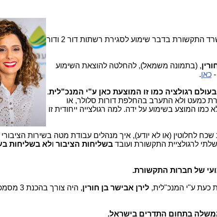
את הודעת משרד התקשורת בדבר שימוע לסגירת רשתות דור 2 ודור
ורין
, (בתמונה משמאל), להחלטה להוצאת השימוע
-
כאן
.
עולם רגולציה כמו זו המוצעת כאן ע"י המנכ"לית
.
רת כמעט ולא התערב בהחלפת דורות סלולר, או
מו המוצע בשימוע על ידה. למה רגולצייה ייחודית זו
כח לחלוטין (או לא יודע), איך מנהלים עבודת מטה בשירות הציבורי -
תי לרגולציית התקשורת ועובד
בשליחות הציבור
ו
לא בשליחות בעל
עי של חברות התקשורת.
ת כעת ע"י המנכ"לית,
לירן אבישר בן חורין
, היה צורך בהכנת 
ממשלה בתחום התדרים בישראל.