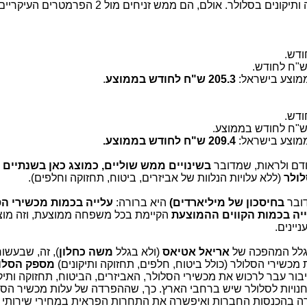
הסלולר, כגון אביזרי סלולר, ביטוח, תחזוקה ותיקונים בסלולר. אולם, הם ממש זניחי
ממוצע בישראל:
205.3 ש"ח לחודש בממוצע
.
ממוצע בישראל:
209.4 ש"ח לחודש בממוצע.
דם ולראות, שמדובר
בשינויים ממש שוליים, כמוצג כאן בשנתיים 
(ללא עלויות הנלוות של אביזרים, ביטוח, תחזוקה וחלפים).
דובר
בחיסכון של מיליארדים)
היא ברורה:
עלייה בכמות מכשירי ה
יה בכמות הקווים ההמוצעת
הקיימת בכל משפחה ממוצעת, וזה מו
ניינים.
גלל המהפכה של
אריאל אטיאס
(ולא בגלל
משה כחלון
), זה, שבעשו
 מכשירי הסלולר (כולל ביטוח, חלפים, תחזוקה ותיקונים)
מספק הסלו
בור עבר לרכוש את מכשירי הסלולר, האביזרים, הביטוח, תחזוקה ותיק
 וחנויות לסלולר שיש ברחבי הארץ. כך, שההפרדה של עלות מכשיר הסל
ירה בהכנסות החברות ואיפשרה את התחרות הפראית במחירי שירותי 