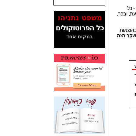
 כל
המסמכים בנושא בזק-
ולר למשפחה ממוצעת, ובכך,
Yes (תיק 4000)
מוכיחים "תפירת תיק"
לאיש הלא נכון! -
כאן
הוצאות
שקר הזה
עובדות ומסמכים
המוסתרים מהציבור:
האם ביבי כשר
תקשורת עזר לקב'
בזק? -
כאן
מה מקור ה-Fake
News שהביא לתפירת
תיק לביבי והעלמת
החשודים הנכונים -
כאן
אחת הרגליים של "תיק
4000 התפור"
התמוטטה היום
בניצחון (כפול) של בזק
-
כאן
איך כתבות מפנקות
הפכו לפתע לטובת