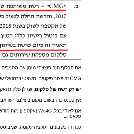
את הבלוף הזה פוצצתי מזמן עם מסמכים ר
CMG זה ייצור פיקטיב- משפטי וירטואלי
של
יש רק רשת של סלקום,
שגולן טלקום ואקספון (We4G) רוכבים עליה בתצורה ש
אין פטנט כזה בשום מקום בעולם. "ישראבלו
אם לא די בכל, We4G (
פלאפון...
ככה זה כשבונים רגולציה עקומה, שמבוסס