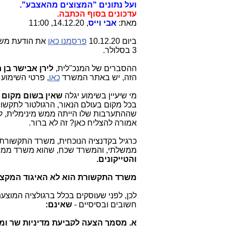
ועל נתונים "המצוצים מהאצבע".
עדכונים בסוף הכתבה.
מאת:
אבי וייס
, 14.12.20, 11:00
ביום 10.12.20
פרסמנו כאן
3 בסלולר.
ההסברים של המנכ"לית,
לירן אבישר בן ח
הזה, יש באתר המשרד
כאן
, פרטי השימוע 
מי שיעיין בשימוע יגלה
שאין בשום מקום ב
בכל מקום בעולם הנאור, הרגולטור לתקשו
שההתערבות שלו הייתה ממש מינימלית, לא כ
אמורה להצליח כאן? זה לא ברור.
כרגיל בקדנציה הנוכחית, משרד התקשורת ש
ממשלתי, והמשרד שכח, שהוא משרד ממשל
והטייקונים.
משרד התקשורת הוא לא האיגוד המקצו
לכן, לפני שעוסקים בכלל ברגולציה המוצע
חשובים ובסיסיים -
שאינם:
א. מסמך הצעה לקביעת מדיניות שר ו