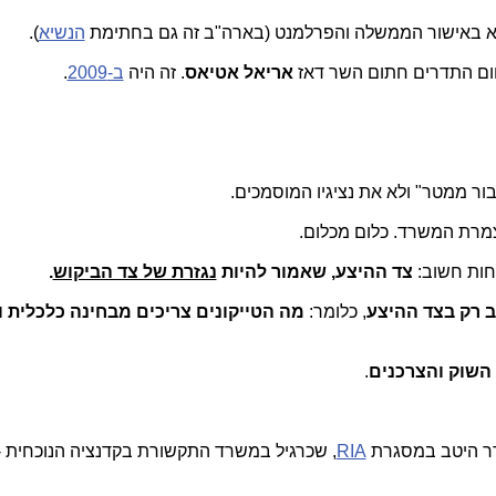
וא באישור הממשלה והפרלמנט (בארה"ב זה גם בחתימת
הנשיא
).
חום התדרים חתום השר דאז
אריאל אטיאס
. זה היה
ב-2009
.
ר ממטר" ולא את נציגיו המוסמכים.
לצמרת המשרד. כלום מכלום.
חות חשוב:
צד ההיצע, שאמור להיות
נגזרת של צד הביקוש
.
רק בצד ההיצע
, כלומר:
מה הטייקונים צריכים מבחינה כלכלית 
 השוק והצרכנים
.
דר היטב במסגרת
RIA
, שכרגיל במשרד התקשורת בקדנציה הנוכחית -