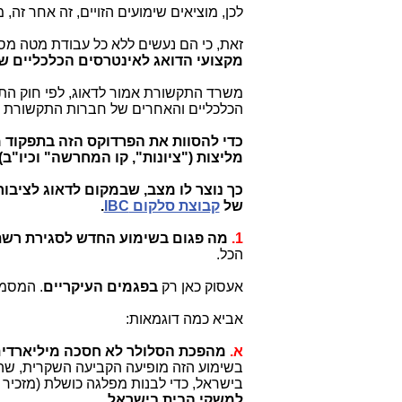
לכן, מוציאים שימועים הזויים, זה אחר זה,
זאת, כי הם נעשים ללא כל עבודת מטה מסו
מקצועי הדואג לאינטרסים הכלכליים של
משרד התקשורת אמור לדאוג, לפי חוק התק
הכלכליים והאחרים של חברות התקשורת
כדי להסוות את הפרדוקס הזה בתפקוד
מליצות ("ציונות", קו המחרשה" וכיו"ב
כך נוצר לו מצב, שבמקום לדאוג לציבור
של
קבוצת סלקום IBC
.
1.
מה פגום בשימוע החדש לסגירת רשתות דור 2
הכל.
אעסוק כאן רק
בפגמים העיקריים
. המסמך
אביא כמה דוגמאות:
א.
מהפכת הסלולר לא חסכה מיליארדים
בשימוע הזה מופיעה הקביעה השקרית, ש
בישראל, כדי לבנות מפלגה כושלת (מזכיר
למשקי הבית בישראל.