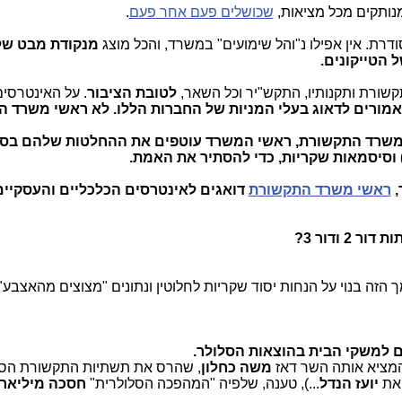
 מנותקים מכל מציאות,
שכושלים פעם אחר פעם
.
דרת. אין אפילו נ"והל שימועים" במשרד, והכל מוצג
מנקודת מבט של 
 הטייקונים.
שורת ותקנותיו, התקש"יר וכל השאר,
לטובת הציבור
. על האינטרסי
אמורים לדאוג בעלי המניות של החברות הללו. לא ראשי משרד ה
 משרד התקשורת, ראשי המשרד עוטפים את ההחלטות שלהם בספ
) וסיסמאות שקריות, כדי להסתיר את האמת.
,
ראשי משרד התקשורת
דואגים לאינטרסים הכלכליים והעסקיים
 ודור 3?
 הזה בנוי על הנחות יסוד שקריות לחלוטין ונתונים "מצוצים מהאצבע"
 למשקי הבית בהוצאות הסלולר.
המציא אותה השר דאז
משה כחלון
, שהרס את תשתיות התקשורת הסל
 את
יועז הנדל
...), טענה, שלפיה "המהפכה הסלולרית"
חסכה מיליאר