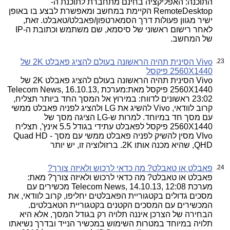
התוכנה: האפליקציה בחינם מתחברת לתוכנת ה-
RemoteDesktop הקיימת במחשב ומאפשרת לבצע בו באופן
ישיר מגוון פעולות דרך הסמארטפון/פאבלט/טאבלט. זאת,
לאחר רישום ראשוני של סיסמא, שם משתמש וכתובת ה-IP
של המחשב.
23.
Vivo הסינית תהיה הראשונה בעולם להציג פאבלט 2K של
2560X1440 פיקסל
Vivo הסינית תהיה הראשונה בעולם להציג פאבלט 2K של
2560X1440 פיקסל מאת:מערכת Telecom News, 16.10.13,
23:02 ראשונים לדווח: במירוץ אל המסך החד ביותר תצליח,
קרוב לוודאי, Vivo להשיג את LG ולהציג לפניה פאבלט ממשי
עם מסך חד במיוחד. למרות ש-LG הציגה מסך של
2560X1440 פיקסל לפאבלט עתידי בגודל 5.5 אינץ', תצליח
VIvo מסין להשיק לפניה פאבלט ממשי עם מסך Quad HD -
QHD, שהיא מכנה אותו 2K. ברזולוציה זו, יש יותר
24.
פאבלט או טאבלט? מה כדאי לרכוש ולאיזה צורך?
פאבלט או טאבלט? מה כדאי לרכוש ולאיזה צורך? מאת:
מערכת Telecom News, 14.10.13, 12:08 מכשירים עם
מסכים גדולים בקטגוריית הפאבלטים יחליפו, קרוב לוודאי, את
המכשירים עם המסכים הקטנים בקטגוריית הטאבלטים.
הבחירה של הצרכן איננה תלויה רק בגודל המסך, אלא היא
תלויה במיוחד במטרות השימוש במכשיר הנייד ובדרך נשיאתו