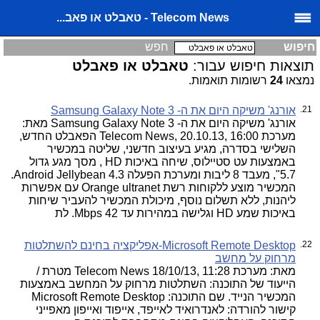
Telecom News - טאבלט או פאב...
חיפוש
חפש
תוצאות חיפוש עבור:
טאבלט או פאבלט
נמצאו
24
רשומות תואמות.
21.
אורנג' משיקה היום את ה- Samsung Galaxy Note 3
אורנג' משיקה היום את ה- Samsung Galaxy Note 3 מאת:
מערכת Telecom News, 20.10.13, 16:00 הפאבלט החדש,
השלישי בסדרה, מגיע בעיצוב חדשני, שליטה במכשיר
באמצעות עט סטיילוס, שיחה באיכות HD , מסך מגע גדול
5.7", מעבד 8 ליבות ומערכת הפעלה Android Jellybean 4.3.
המכשיר מוצע ללקוחות רשת Orange ultranet עם אפשרות
ליהנות, ללא תשלום נוסף, מיכולת המכשיר להעביר שיחות
באיכות שמע HD וגלישה במהירות עד Mbps 42. לת
22.
Microsoft Remote Desktop-אפליקציה בחינם להשתלטות
מרחוק על מחשב
מאת: מערכת Telecom News 18/10/13, 11:28 מטרת /
הייעוד של התוכנה: השתלטות מרחוק על המחשב באמצעות
המכשיר הנייד. שם התוכנה: Microsoft Remote Desktop
קישור להורדה: לאנדרואיד לאייפד, אייפוד ואייפון מאפייני