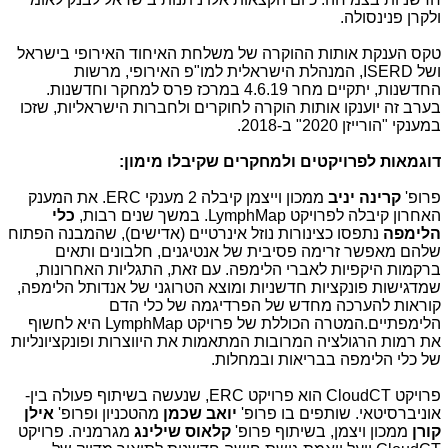
ולקרן פנינסולה.
טקס הענקת אותות ההוקרה של משלחת האיחוד האירופי בישראל
ושל
ISERD
, המנהלת הישראלית למו"פ האירופי, מרשות
החדשנות, יתקיים מחר 4.6.19 במרכז פרס למחקר וחדשנות.
בערב זה יוענקו אותות הוקרה לחוקרים ולחברות הישראליות, שזכו
במענקי "הורייזן 2020" ב-2018.
דוגמאות לפרויקטים ולמחקרים שקיבלו מימון:
פרופ'
קרינה יניב
ממכון וייצמן קיבלה 2 מענקי
ERC
. את המענק
האחרון קיבלה לפרויקט
LymphMap
. במשך שנים רבות,
כלי
הלימפה
נתפסו כצינורות נוזל אינרטיים (אדישים), שהמבנה הפתוח
שלהם מאפשר זרימה פסיבית של אנטיגנים, חלבונים ותאים
ברקמות היקפיות לאברי הלימפה. עם זאת, התגליות האחרונות,
שמדגישות פונקציות חדשניות ומוצא הטרוגני של אנדותל הלימפה,
קוראות להערכה מחדש של הפרדיגמה של כלי הדם
הלימפתיים.המטרה הכוללת של פרויקט
LymphMap
היא לחשוף
את רמות הרגולציה המרובות המתאמות את היווצרות ופונקציונליות
של כלי הלימפה בבריאות ובמחלות.
פרויקט
CloudCT
הוא פרויקט
ERC
, שנעשה בשיתוף פעולה בין-
אוניברסיטאי. שותפים בו פרופ'
יואב שכמן
מהטכניון ופרופ'
אילן
קורן
ממכון ויצמן, בשיתוף פרופ'
קלאוס שילינג
מגרמניה. פרויקט