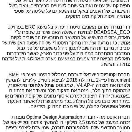
CloudCT
ייעל ויאמת גישת חישה חדשנית לתיאור מדויק של
הפיסיקה של עננים ואת רגישותם לשינויים סביבתיים, וזאת בשל
חשיבותם של העננים באקלים והשפעתם על שליטה על שטפי
אנרגיה וויסות חלוקת מים מתוקים.
דר' נמרוד מרום
מאוניברסיטת חיפה קיבל מענק
ERC
בפרויקט
DEADSEA_ECO
לבחינת השאלה האם שינויים, שנוצרו ע"י
האדם, יכולים להשפיע על המשאבים הטבעיים החשובים לקיום
אנושי, כגון מרעה ועץ. זהו מחקר היסטורי של ההשפעה האנושית על
סביבות מדבריות החשוב לתכנון ניהול משאבים על פני גבול
המדבור המתרחב במהירות על פני כדור הארץ, כאשר הידרדרות
האקלים מביאה יותר אנשים במגע עם מערכות אקולוגיות של אדמה
צחיחה ורגישה.
חברת וקטוריוס הישראלית זכתה במסלול המימון האירופי
SME
Instrument
פייז-2 בתחילת 2018, לביצוע ניסויים קליניים ולהמשיך
ולפתח את מוצרה ה-
V-LAP
, שמבוסס
שתל אלחוטי
מיניאטורי,
שממוקם בתוך הלב, מנטר את תפקוד הלב ומשדר את הנתונים
באמצעות יחידה חיצונית למרכז איסוף נתונים של קופת החולים או
בית החולים בו מטופל החולה. בכך מתאפשרת לראשונה הענקת
טיפול אופטימלי לחולה, על-פי מצבו המדויק, מידי יום.
חברת אופטימה - חברת
Optima Design Automation
מנצרת
זכתה במענק של כמעט 2.5 מיליון יורו להמשך פיתוח וסקייל-אפ של
המוצר החדשני שלה:
פלטפורמת תוכנה,
שמיועדת ליצרני צ'יפים,