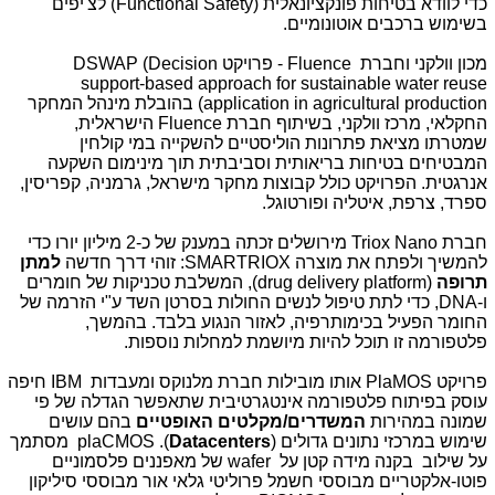
כדי לוודא בטיחות פונקציונאלית (
Functional Safety
) לצ'יפים
בשימוש ברכבים אוטונומיים.
מכון וולקני וחברת
Fluence
- פרויקט
DSWAP (Decision
support-based approach for sustainable water reuse
application in agricultural production
) בהובלת מינהל המחקר
החקלאי, מרכז וולקני, בשיתוף חברת
Fluence
הישראלית,
שמטרתו מציאת פתרונות הוליסטיים להשקייה במי קולחין
המבטיחים בטיחות בריאותית וסביבתית תוך מינימום השקעה
אנרגטית. הפרויקט כולל קבוצות מחקר מישראל, גרמניה, קפריסין,
ספרד, צרפת, איטליה ופורטוגל.
חברת
Triox Nano
מירושלים זכתה במענק של כ-2 מיליון יורו כדי
להמשיך ולפתח את מוצרה
SMARTRIOX
: זוהי דרך חדשה
למתן
תרופה
(
drug delivery platform
), המשלבת טכניקות של חומרים
ו-
DNA
, כדי לתת טיפול לנשים החולות בסרטן השד ע"י הזרמה של
החומר הפעיל בכימותרפיה, לאזור הנגוע בלבד. בהמשך,
פלטפורמה זו תוכל להיות מיושמת למחלות נוספות.
פרויקט
PlaMOS
אותו מובילות חברת מלנוקס ומעבדות
IBM
חיפה
עוסק בפיתוח פלטפורמה אינטגרטיבית שתאפשר הגדלה של פי
שמונה במהירות
המשדרים/מקלטים
האופטיים
בהם עושים
שימוש במרכזי נתונים גדולים (
Datacenters
).
plaCMOS
מסתמך
על שילוב בקנה מידה קטן על
wafer
של מאפננים פלסמוניים
פוטו-אלקטריים מבוססי חשמל פרוליטי גלאי אור מבוססי סיליקון