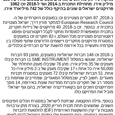
מיליון אירו. מתחילת התכנית ב-2014 ועד ל-2018 זכו 1062
פרויקטים ישראלים שונים בהיקף כולל של 742 מיליארד אירו.
ב-2018, 87 חוקרים מצטיינים זכו במענקים היוקרתיים של ה-
European Research Council
למחקר פורץ דרך; ישראל מצטיינת
בתכנית זו. בנוסף, זכו ב-2018, 40 פרויקטים של ניידות חוקרים,
בתכנית המאפשרת למוסדות מחקר לקבל דוקטורנטים ופוסט
דוקטורנטים מצטיינים מכל העולם, ו-82 חוקרים זכו במענקים
במסגרת פרויקטים מחקריים ויישומים הדורשים שתוף פעולה בין
אקדמיה ותעשייה בכל אירופה להשגת יעדים חברתיים וכלכליים.
ב-2018 זכו 146 חברות ישראליות במענקים, מתוכן 93 חברות
ישראליות, שנגשו במסלול
SME INSTRUMENT
בו חברות קיבלו
מענקים של 35 מיליון אירו, מהן 76 שקיבלו מענק התחלתי של
50,000 אירו כל אחת ו-17 שקיבלו מענק של כ-2 מיליון אירו כל
אחת. 51 חברות ישראליות קיבלו 72 מענקים במסגרת תכניות
מאגדים. חשוב לציין, שבמסלול המאגדים, שמחייבים שותפות בין
מספר רב של חוקרים וחברות ממדינות שונות באירופה, 14 מסך
הפרויקטים הזוכים הם בקואורדינציה ישראלית, בהם גוף ישראלי
מוביל את הפרויקט כולו.
בנוסף, גדלה ההקצאה, שניתנת לישראל במסגרת הכלים הפיננסים
השונים, שמוצעים תחת תכנית הורייזן 2020, בצורת מתן ערבויות
מגובות ע"י קרן ההשקעות האירופית (
EIF
) להלוואות לחברות
חדשניות בצמיחה. כיום הקצאות אלו ניתנות בישראל לבנק לאומי