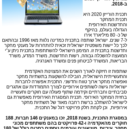
ב-2018.
תכנית הורייזן 2020 היא
תכנית המחקר
והחדשנות האירופית
הגדולה בעולם, בהיקף
של כ- 80 מיליארד אירו
ל-7 שנים. ישראל שותפה בתכנית כמדינה נלוות מאז 1996 ובהתאם
לכך כל יישות משפטית ישראלית זכאית להתחרות על מענקי מחקר
וחדשנות בתכנית זו. המימון הישראלי להשתתפות בתכנית ניתן ע"י
המועצה להשכלה גבוהה, רשות החדשנות, משרד המדע, משרד
הבריאות, המשרד לביטחון פנים ומשרד האנרגיה.
שותפות זו חיזקה לאורך השנים את המצוינות האקדמית
והתעשייתית הישראלית, הובילה להשקעות בתשתיות מחקר
ואפשרה מחקר ארוך טווח וחדשני. התכנית אפשרה לחברות
ישראליות גישה לשותפים אירופיים לצורך התמודדות עם אתגרים
סביבתיים וחברתיים וקידמה שתוף פעולה עם חוקרים ותעשייה
בחזית המחקר האירופי. תכנית המסגרת האירופית מאפשרת גם
לישראל להשתלב ברשת רחבה מאוד של תשתיות מחקר
אירופיות, וכן לקחת חלק פרויקטי דגל של התכנית.
במסגרת התכנית, בשנת 2018, זכו במענקים 146 חברות, 188
חוקרים מהאקדמיה ו-42 פרויקטים בהם משתתפים מכוני
מחקר, עיריות, מוזיאונים וגורמים נוספים בסכום כולל של 180