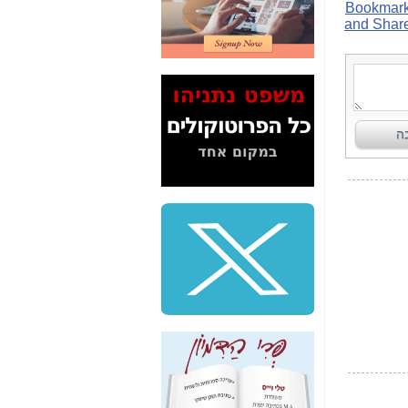
2" על תעלולי השר
משה כחלון -
כאן
המשך חשיפת הבלוף
ששמו "מהפיכת
הסלולר" ואיך מסרסים
את הנתונים לציבור -
כאן
סיכום ביקור בסיליקון
ואלי - למה 3 הגדולות
משקיעות ומפתחות
באותם תחומים -
כאן
שלמה פילבר (עד
לאחרונה מנכ"ל משרד
התקשורת) - עד
מדינה? הצחקתם
אותי! -
כאן
"יש אפליה בחקירה"?
חשיפה: למה השר
משה כחלון לא נחקר
עד היום? -
כאן