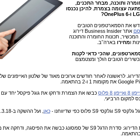
ומרה ותוכנה, מבחר התכנים,
פתעה עצומה בצמרת. להיכן נכנסו
רג כמעט כל חודש את הסמארטפונים הטובים
סם
אתר Business Insider דירוג
מכשיר, תכונות החומרה והתוכנה
ות ו
מחירו
בארה"ב.
ארטפונים, שהכי כדאי לקנות
מכשירים הטובים הולך ומצטמצם
רוג. לראשונה לאחר חודשים ארוכים מאוד של שלטון האייפונים של
ן 8 ואייפון 8 פלוס
כבשו את הצמרת ודחקו את גוגל פיקסל יחד עם ג
כאן
בצמרת הדירוג: סדרת הדגל S9 של סמסונג כבשה את הפיסגה, ודחקה א