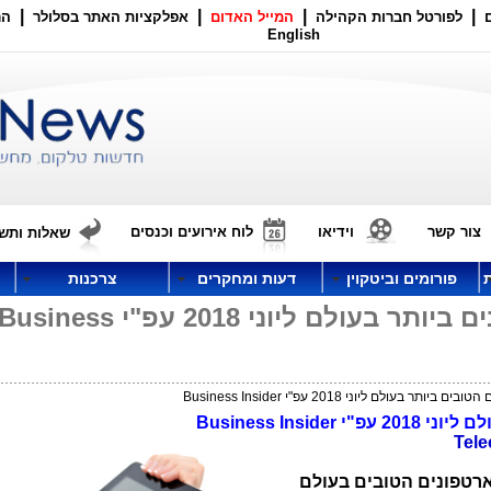
|
|
|
|
לפורטל חברות הקהילה
המייל האדום
אפלקציות האתר בסלולר
הר
English
צור קשר
וידיאו
לוח אירועים וכנסים
שאלות ותשו
פורומים וביטקוין
דעות ומחקרים
צרכנות
דירוג הסמארטפונים הטובים ביותר בעולם ליוני 2018 עפ"י usiness
 בעולם ליוני 2018 עפ"י Business Insider
Business Insi
Tel
מדרג את הסמארטפונים הטובים בעולם