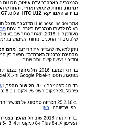
הנמכרים בארה"ב ע"ס עיצוב, תכונות ח
זמינות, נוחות שימוש ומחיר. והחודש ה
בדירוג האמריקאי HTC U12 פלוס, LG G7 ו-OnePlus 6?
אתר Business Insider מד
בעולם לדעתו הנמכרים בארה"ב. עתה
פר
מעודכן ליוני 2018. ה
אתר מתחשב בעיצוב ה
שלו, מבחר התכנים, נוחות השימוש בו, זמינ
ניתן למעשה להגדיר את הדירוג: "
מהם הסמ
מבחינה צרכנית בארה"ב
". הפער בין ה
והדירוג נעשה קשה יותר ויותר.
בדירוג דצמבר 2016
חל מהפך
בצמרת הדי
בפסגה, תפסו ה-Google Pixel וה-Google Pixel XL את מקומות 1 ו-2 בהתאמה.
בדירוג ספטמבר 2017
חל שוב מהפך
, ו
אייפו
פיקסל XL למקום השלישי. גלקסי נוט 8 נכנס למקום הרביעי.
ב-25.2.18 הכריזה סמסונג על מכשירי הדגל גלקסי S9 וגלקסי S9 פלוס כפי שדיווחנו -
כפי שדיווחנו -
כאן
.
בדירוג מרץ 2018
שוב חל מהפך
האייפון X, ו-8 Plus ו-8 למקומות 4, 3 ו-5 בהתאמה.