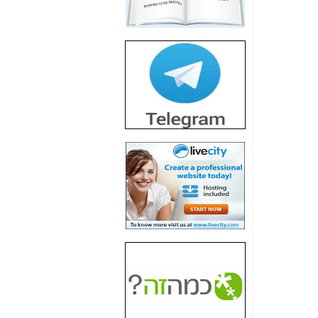
חשיפת חשד לשחיתות
הדומה לזו של "תיק
4000" אך בתחום
הסלולר -
כאן
חשיפת מה שלא
רוצים שתדעו בעניין
פריסת אנלימיטד
(בניחוח בלתי נסבל) -
כאן
חשיפה: איוב קרא
אישר לקבוצת סלקום
בדיוק מה שביבי אישר
ל-Yes ולבזק -
כאן
האם השר איוב קרא
היה צריך בכלל לחתום
על האישור, שנתן
לקבוצת סלקום? -
כאן
האם ביבי וקרא קבלו
בכלל תמורה עבור
ההטבות הרגולטוריות