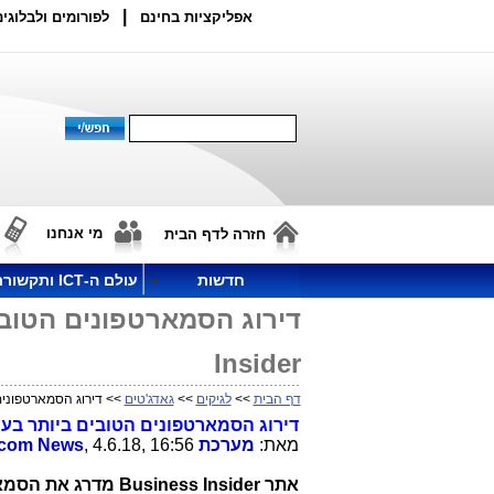
|
אפליקציות בחינם
לפורומים ולבלוגים
מי אנחנו
חזרה לדף הבית
חדשות
עולם ה-ICT ותקשורת
Insider
דף הבית
>>
לגיקים
>>
גאדג'טים
>> דירוג הסמארטפונים הטובים ביותר
דירוג הסמארטפונים הטובים ביותר בעולם ליוני 2018 עפ"י der
מאת:
מערכת
, 4.6.18, 16:56
ecom News
אתר Business Insider 