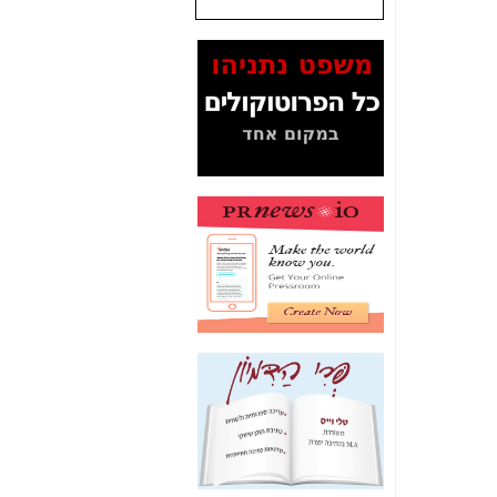
שנתנו לסלקום? -
כאן
המסמכים בנושא בזק-
Yes (תיק 4000)
מוכיחים "תפירת תיק"
לאיש הלא נכון! -
כאן
עובדות ומסמכים
המוסתרים מהציבור:
האם ביבי כשר
תקשורת עזר לקב'
בזק? -
כאן
מה מקור ה-Fake
News שהביא לתפירת
תיק לביבי והעלמת
החשודים הנכונים -
כאן
אחת הרגליים של "תיק
4000 התפור"
התמוטטה היום
בניצחון (כפול) של בזק
-
כאן
איך כתבות מפנקות