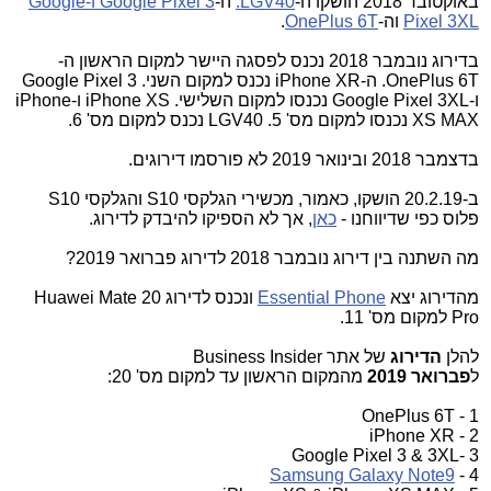
באוקטובר 2018 הושקו ה-
LGV40.
ה-
Google Pixel 3 ו-Google
Pixel 3XL
וה-
OnePlus 6T
.
בדירוג נובמבר 2018 נכנס
לפסגה היישר למקום הראשון ה-
OnePlus 6T. ה-iPhone XR נכנס למקום השני. Google Pixel 3
ו-Google Pixel 3XL נכנסו למקום השלישי. iPhone XS ו-iPhone
XS MAX נכנסו למקום מס' 5. LGV40 נכנס למקום מס' 6.
בדצמבר 2018 ובינואר 2019 לא פורסמו דירוגים.
ב-20.2.19 הושקו, כאמור, מכשירי הגלקסי S10 והגלקסי S10
פלוס כפי שדיווחנו -
כאן
, אך לא הספיקו להיבדק לדירוג.
מה השתנה בין דירוג נובמבר 2018 לדירוג פברואר 2019?
מהדירוג יצא
Essential Phone
ונכנס לדירוג Huawei Mate 20
Pro למקום מס' 11.
להלן
הדירוג
של אתר Business Insider
ל
פברואר
2019
מהמקום הראשון עד למקום מס' 20:
1 - OnePlus 6T
2 - iPhone XR
3 -Google Pixel 3 & 3XL
Samsung Galaxy Note9
4 -