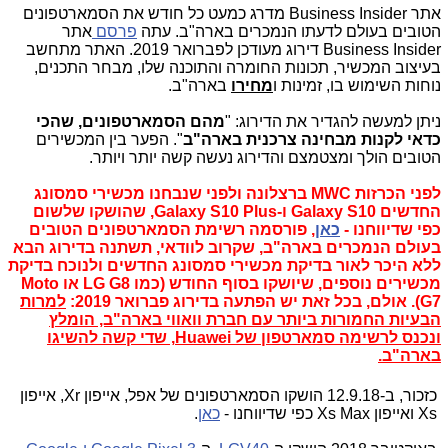
אתר Business Insider מדרג כמעט כל חודש את הסמארטפונים
הטובים בעולם לדעתו הנמכרים בארה"ב. עתה
פרסם
אתר
Business Insider דירוג מעודכן לפברואר 2019. ה
אתר מתחשב
בעיצוב המכשיר, תכונות החומרה והתוכנה שלו, מבחר התכנים,
נוחות השימוש בו, זמינות ו
מחירו
בארה"ב.
ניתן למעשה להגדיר את הדירוג: "
מהם הסמארטפונים, שהכי
כדאי לקנות מבחינה צרכנית בארה"ב
". הפער בין המכשירים
הטובים הולך ומצטמצם והדירוג נעשה קשה יותר ויותר.
לפני הכרזות MWC ברצלונה ולפני שנבחנו מכשירי סמסונג
החדשים Galaxy S10 ו-Galaxy S10 Plus, שהושקו שלשום
כפי שדיווחנו -
כאן
, פורסמה רשימת הסמארטפונים הטובים
בעולם הנמכרים בארה"ב, שקרוב לוודאי, תשתנה בדירוג הבא
ללא היכר לאור בדיקת מכשירי סמסונג החדשים ולנוכח בדיקת
מכשירים נוספים, שיושקו בסוף החודש (כמו LG G8 או Moto
G7). אולם, בכל זאת יש הפתעה בדירוג פברואר 2019:
למרות
הבעיות החמורות ביותר עם חברת וואווי בארה"ב, הומלץ
ונכנס לרשימה סמארטפון של Huawei, שדי קשה להשיגו
בארה"ב.
כזכור, ב-12.9.18 הושקו הסמארטפונים של אפל, אייפון Xr, אייפון
Xs ואייפון Xs Max כפי שדיווחנו -
כאן
.