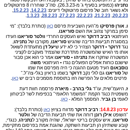
נתניהו
(כמופיע בסעיף ג' מ-26.3.23). סה"כ שוחררו 8 פרוטוקולים
ולא נשאר חוב של פרסום פרוטוקולי דיונים:
14.2.23
,
15.2.23
,
.
1.3.23
,
28.2.23
,
27.2.23
,
22.2.23
,
21.2.23
,
20.2.23
ו.
אורן פרסיקו
מ"העין השביעית פרסם
כאן
(כותרת בלבד): "מי
סימן במרקר צהוב את השם
סוריאנו
.
העיתונאי
רביב דרוקר
ואיש העסקים החרדי
וולטר סוריאנו
העידו
במסגרת תביעות הדיבה שהגיש
סוריאנו
, מקורבו של
נתניהו
,
נגד
דרוקר
•
דרוקר
הצהיר כי לא ידע ש
יעל דן
מתעתדת לשאול
אותו מי האיש שהמשטרה מתדרכת שהצמיד מעקבים לקציני
המשטרה שחקרו את
נתניהו
•
סוריאנו
אמר כי הוא אכן סבור
שישנם כוחות אפלים הפועלים נגדו • העיתונאי
משה
נוסבאום
העיד מטעם ההגנה כי היה מפרסם את שמו
של
סוריאנו
גם לולי נקב
דרוקר
בשמו בראיון בגלי-צה"ל."
פרטים מלאים על הפרשה הזו בתוספת מסמכים רבים יש
כאן
.
ז.
היועמ"שית, עו"ד
גלי בהרב - מיארה
פרסמה חוות דעת
משפטית כנגד הקמת "המשמר הלאומי" בכפיפות לשר לביטחון
לאומי
בן גביר
. המסמך המלא -
כאן
.
עדכון 14.8.23
:
רביב דרוקר
מדווח בציוץ
כאן
(כותרת בלבד):
"השופט
אילן רונן
דוחה את שתי תביעות הדיבה של
וולטר
סוריאנו
, איש עסקים בריטי ישראלי, שהיה מקורב ל
נתניהו
, כנגדי,
קובע ששתיהן הן תביעות השתקה, שהגנת אמת בפרסום מתקיימת,