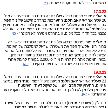
במשטרה כדי להפנות תקנים לשטח -
כאן
.
17.3.23:
א
.
אלי ציפורי
פרסם בבלוג שלו כתבה תחת הכותרת: עבירה מס'
20 עליה אחראי
יואב תלם
: התערבות במרחב הייצוג של
ניר חפץ
עם דימוי של רופא שעלול "לפתוח" אותו בסכין ולהרוג אותו. התירוץ
של
תלם
: "אני מנסה לפענח את ההתעסקות הרפואית פה... אני לא
נמצא בכל חדר, בכל מקום. זו בהחלט אמירה לא תקינה" -
כאן
.
ב
.
אלי ציפורי
פרסם בבלוג שלו כתבה תחת הכותרת: עכשיו זה
ברור:
רוני אלשיך
הפך את משטרת ישראל למפלצת של האזנות
וריגול לא חוקי אחרי אזרחים. במשטרה ובפרקליטות נרמלו את אי
הציות לחוקים במשך שנים ארוכות וקברו הכל בתעודות חיסיון.
עכשיו האמת מתחילה לראות אור: כ-2,000 בקשות לריגול אחרי
אזרחים מונפקות בכל שנה. נדרשת ועדת חקירה -
כאן
.
:
19.3.23
א
.
אלי ציפורי
פרסם בבלוג שלו כתבה תחת הכותרת: עבירה מס'
21 שעליה אחראי
יואב תלם
: מניעת טיפול רפואי מ
ניר חפץ
במשך
8 ימים. התירוץ של
תלם
: "עניין של שיקול דעת". השופטת
פרידמן-פלדמן
לא כל כך הבינה את התשובה של תלם. חוקרים את
החוקרים‼ -
כאן
.
ב
. בג"ץ (השופט
י. עמית
) פרסם החלטת ביניים בעניינו של השר
בן
גביר
, החלטה המגבילה מאוד את יכולתו להיות שר, כמפורט