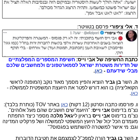
ד
.
אלי ציפורי
פרסם בטוויטר:
כתבת החשיפה של אבי וייס:
חשיפת המספרים המפלצתיים
של חדירות משטרת ישראל לסמארטפונים ולמחשבים שלכם
מבלי שידעתם
-
כאן
.
ה.
השר
בן גביר
הוציא והפיץ מסמך מאוד נוקב (המופנה לראשי
הקואליציה) בו הוא דורש לפטר את היועצת המשפטית לממשלה -
כאן
.
ו
. פורסמו כתבה וסרטון (12 דקות)
כאן
באתר TOV (כותרת בלבד):
נצ"מ בדימוס
אבי וייס
: "היועמ"שים חושבים שהם מעל אלוהים".
נצ"מ בדימוס
אבי וייס
בראיון ל
יגאל מלכה
מספר כיצד התפתח
מעמדם הכל יכול של היועץ המשפטי לממשלה ושל פרקליט המדינה
וגם: מי אישר למשטרה להשתמש בפגסוס?"
ז.
השר
בן גביר
הורה למפכ"ל לצמצמם את חטיבת הדוברות