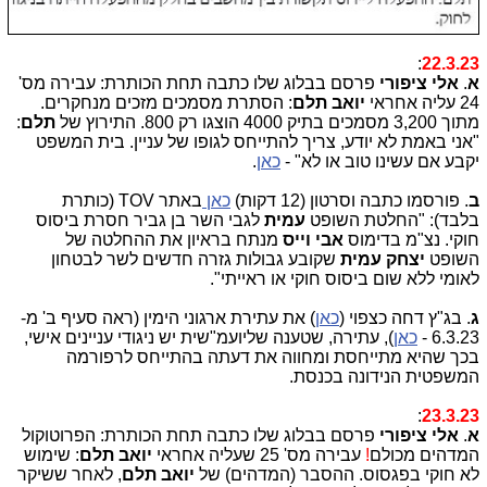
:
22.3.23
א
.
אלי ציפורי
פרסם בבלוג שלו כתבה תחת הכותרת: עבירה מס'
24 עליה אחראי
יואב תלם
: הסתרת מסמכים מזכים מנחקרים.
מתוך 3,200 מסמכים בתיק 4000 הוצגו רק 800. התירוץ של
תלם
:
"אני באמת לא יודע, צריך להתייחס לגופו של עניין. בית המשפט
יקבע אם עשינו טוב או לא" -
כאן
.
ב
.
פורסמו כתבה וסרטון (12 דקות)
כאן
באתר TOV (כותרת
בלבד):
"החלטת השופט
עמית
לגבי השר בן גביר חסרת ביסוס
חוקי. נצ"מ בדימוס
אבי וייס
מנתח בראיון את ההחלטה של
השופט
יצחק עמית
שקובע גבולות גזרה חדשים לשר לבטחון
לאומי ללא שום ביסוס חוקי או ראייתי".
ג
. בג"ץ דחה כצפוי (
כאן
) את עתירת ארגוני הימין (ראה סעיף ב' מ-
6.3.23 -
כאן
), עתירה, שטענה שליועמ"שית יש ניגודי עניינים אישי,
בכך שהיא מתייחסת ומחווה את דעתה בהתייחס לרפורמה
המשפטית הנידונה בכנסת.
:
23.3.23
א
.
אלי ציפורי
פרסם בבלוג שלו כתבה תחת הכותרת: הפרוטוקול
המדהים מכולם
!
עבירה מס' 25 שעליה אחראי
יואב תלם
: שימוש
לא חוקי בפגסוס. ההסבר (המדהים) של
יואב תלם
, לאחר ששיקר