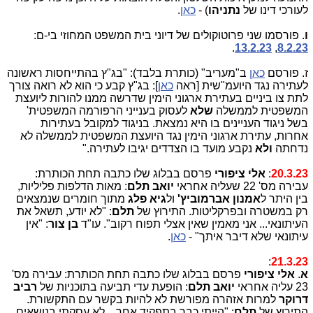
לעורכי דינו של
נתניהו
) -
כאן
.
ו
. פורסמו שני פרוטוקולים של דיוני בית המשפט המחוזי בי-ם:
.
13.2.23
,
8.2.23
ז. פורסם
כאן
ב"מעריב" (כותרת בלבד): "בג"ץ בהתייחסות ראשונה
לעתירה נגד היועמ"שית [ראה
כאן
]: בג"ץ קבע כי הוא לא רואה צורך
לתת צו ביניים בעתירת ארגוני הימין שדרשה ממנו להורות ליועצת
המשפטית לממשלה
שלא
לעסוק בענייני הרפורמה המשפטית'
בשל ניגוד העניינים בו היא נמצאת. בניגוד למקובל בעתירות
אחרות, עתירת ארגוני הימין נגד היועצת המשפטית לממשלה לא
נדחתה
ולא
נקבע מועד בו הצדדים יגיבו לעתירה."
20.3.23
:
אלי ציפורי
פרסם בבלוג שלו כתבה תחת הכותרת:
עבירה מס' 22 שעליה אחראי
יואב תלם
: מאות הדלפות פליליות,
בין היתר ל
אמנון אברמוביץ'
ול
גיא פלג
מתוך חומרים שנמצאים
רק במשטרה ובפרקליטות. התירוץ של
תלם
: "לא יודע, תשאל את
העיתונאי... אני מאמין שאין אצלי תפוח רקוב". עו"ד
בן צור
: "אין
עיתונאי שלא דיבר איתך" -
כאן
.
:
21.3.23
א
.
אלי ציפורי
פרסם בבלוג שלו כתבה תחת הכותרת: עבירה מס'
23 עליה אחראי
יואב תלם
: הופעת עדי תביעה בתוכניות של
רביב
דרוקר
למרות אזהרה מפורשת לא להיות בקשר עם התקשורת.
התירוץ של
תלם
: "הייתי כבר בתפקיד אחר... לא עסקתי בנושאים