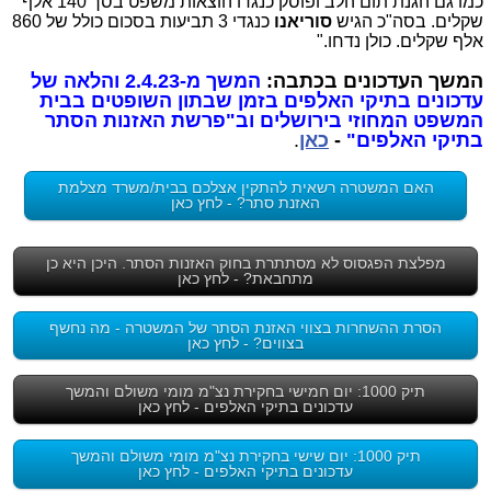
כמו גם הגנת תום הלב ופוסק כנגדו הוצאות משפט בסך 140 אלף
שקלים. בסה"כ הגיש
סוריאנו
כנגדי 3 תביעות בסכום כולל של 860
אלף שקלים. כולן נדחו."
המשך העדכונים בכתבה:
המשך מ-2.4.23 והלאה של
עדכונים בתיקי האלפים בזמן שבתון השופטים בבית
המשפט המחוזי בירושלים וב"פרשת האזנות הסתר
בתיקי האלפים"
-
כאן
.
האם המשטרה רשאית להתקין אצלכם בבית/משרד מצלמת
האזנת סתר? - לחץ כאן
מפלצת הפגסוס לא מסתתרת בחוק האזנות הסתר. היכן היא כן
מתחבאת? - לחץ כאן
הסרת ההשחרות בצווי האזנת הסתר של המשטרה - מה נחשף
בצווים? - לחץ כאן
תיק 1000: יום חמישי בחקירת נצ"מ מומי משולם והמשך
עדכונים בתיקי האלפים - לחץ כאן
תיק 1000: יום שישי בחקירת נצ"מ מומי משולם והמשך
עדכונים בתיקי האלפים - לחץ כאן