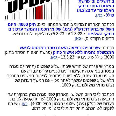
בירושלים וב"פרשת
האזנות הסתר בתיקי
האלפים" עד 14.3.23
כולל
-
כאן
.
הכתבה האחרונה מדיוני ביהמ"ש המחוזי בי-ם:
תיק 4000: היום
השלישי בחקירת רפ"ק (גימ.) שלומי חכמון והמשך עדכונים
בתיקי האלפים
מ-1.3.23 עד 5.3.23
(עם לינקים לכתבות של
הדיונים הקודמים) -
כאן
.
הכתבה
שערורייה: בוצעה האזנת סתר בפגסוס לראש
הממשלה נתניהו ללא אישור כחוק
(פרשת האזנות הסתר בתיק
3000) כולל עדכונים עד 13.3.23 -
כאן
.
במרץ יש פגרה של חודש שבתון של 2 שופטים (תהיה גם פגרה
בפסח), במהלכה יתקיימו דיונים טכניים על עדים, רק עם
השופט
עודד שחם
, ללא דיונים פתוחים לציבור. המשפט בהרכב
מלא של 3 שופטים ימשיך לאחר מכן - עם המשך העדות של
נצ"מ
מומי משולם
בתיק 1000.
הכתבה לגבי היום השלישי והאחרון לפני פגרת מרץ בחקירת עד
התביעה נצ"מ
מומי משולם
בתיק 1000 (עדותו נקטעה לטובת
העדות של רפ"ק (גימ.)
שלומי
חכמון
בתיק 4000) -
כאן
. (יש בה
לינקים ל-2 הכתבות הקודמות לגבי 2 ימי חקירתו).