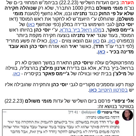
הערה
: ביום העדות השלישי (22.2.23) בביהמ"ש המחוזי בי-ם של
נצ"מ
מומי משולם
בתיק 1000 התברר, שלא רק
שנוהלה חקירה
שלא על פי החוק
כנגד
נתניהו
ובנו, אלא נחשף (לטענת
מומי
מושלם
), שהוחלט ע"י היועמ"ש לא לחקור את ראש המוסד (דאז
יוסי כהן
) לגבי השימוש בדירה במלון (כפי שנחשף
כאן
) של
ג'יימס
פאקר,
ב
מלון רויאל ביץ' בת"א
, ע"י
יוסי כהן
בהיותו ראש
המוסד, בעוד שנגד
יאיר נתניהו
בוצעה חקירה מקפת ביותר
(כמפורט
כאן
, גם
כאן
וגם הוצאו צווים -
כאן
), כאילו זה פשע מחריד
(לפי דברי עו"ד
חדד
), כאשר
יאיר
הוא אזרח ו
יוסי כהן הוא עובד
מדינה בכיר -
כאן
.
מהפרוטוקולים עולה ש
יוסי כהן
התארח במשך השנים לא רק
ברויאל-ביץ' בת"א, אלא גם בדירת
ארנון מילצ'ן
בהרצליה, בווילה
של
מילצ'ן
בבית ינאי ובווילה של
ג'יימס פאקר
בקיסריה -
כאן
.
קצת רקע ומסמכים מקוריים לגבי
יוסי כהן
והחקירה שהובילה אליו
יש
בסרטון היוטיוב
כאן
.
אלי ציפורי
פרסם ביום השלישי של עדות
מומי משולם
(22.2.23)
בטוויטר בנושא זה: