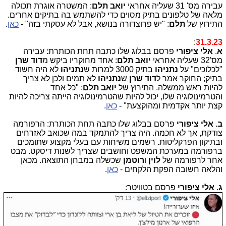
עבירה מס' 31 שעליה אחראי
יואב תלם
: המשטרה אוגרת תכולה
מלאה של טלפונים בתיק מסוים כדי להשתמש בה בתיקים אחרים.
התירוץ של
תלם
: "יש פרוצדורה בנושא, אבל לא עסקתי בזה" -
כאן
.
:
31.3.23
א
.
אלי ציפורי
פרסם בבלוג שלו כתבה תחת הכותרת: עבירה
מס'32 שעליה אחראי
יואב תלם
: אחד מחוקריו ביקש מ
דוד שרן
"לכלוכים" על
נתניהו
בתיק 3000 למרות ש
נתניהו
לא היה חשוד
בתיק; החוקר אמר ל
דוד שרן
ש
נתניהו
לא תמים ולכן לא צריך
להיות ראש ממשלה. התירוץ של
יואב תלם
: "כל אחד
והטרמינולוגיה שלו, יכול להיות שהטרמינולוגיה הייתה צריכה להיות
קצת יותר אקדמית ומהוקצעת" -
כאן
.
ב
.
אלי ציפורי
פרסם בבלוג שלו כתבה תחת הכותרת: הרפורמה
צודקת, אך לא חכמה. היה צריך להתמקד במה שכואב לאזרחים
ובתיקון הפרקליטות. רשמים משיחות עם בעלי מקצוע שתומכים
ברפורמה במערכת המשפט וחושבים שצריך לשנות דיסקט. מבט
אחר לרפורמה של
לוין
ו
רוטמן
שכשלה במבחן התוצאה. מכאן
והלאה חשובה הפקת הלקחים -
כאן
.
ג
.
אלי ציפורי
פרסם בטוויטר: