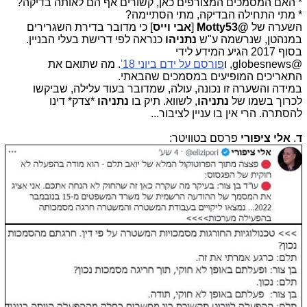
* האם המסמכים המצורפים כאן, קשורים אף הם לאותה בדיקה?
* מתי התחילה הבדיקה, מתי הסתיימה?
השערה של
@Motty53
[
אבי וייס
] כי מדובר בדירת השגרירים
במנהטן, שנרשמה ע"ש
נתניהו
כנראה לפי דרישת בעלי הבניין.
בסוף 2017 הגיע המידע לידי
@globesnews, ו
פורסם על ידם ביוני 18'
. מה שתואם את
התאריכים המופיעים במסמכים שהבאתי.
במידה והשערה זו נכונה, עולה, שמדובר בעוד עלילה, שביקשו
לכרוך בשמו של
נתניהו
, לשווא. תיק בו
נתניהו
*צדק* דינו
להסתרה. הרי אין בו עניין לציבור...
ד
.
אלי ציפורי
פרסם בטוויטר: