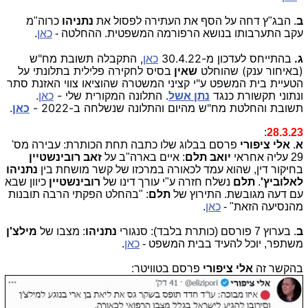
ב
. הבג"ץ דחה על הסף את העתירה לפסול את
נתניהו
כרוה"מ
עקב התערבותו בנושא הרפורמה המשפטית. ההחלטה -
כאן
.
ג.
בהתייחס לעדכון מ-30.4.22
כאן
, התקבלה תשובת מח"ש
(באיחור ענק) שהוחלט
שאין
בסיס לחקירה פלילית בתלונתי על
הטעיית בית המשפט ע"י קציני המשטרה שהוציאו צווי האזנת סתר
ונתוני תקשורת כנגד
נתן אשל
. התלונה המקורית שלי -
כאן
.
תשובת והחלטת מח"ש מהיום והתלונה שנשלחה ב-2022 -
כאן
.
:
28.3.23
א
.
אלי ציפורי
פרסם בבלוג שלו כתבה תחת הכותרת: עבירה מס'
29 עליה אחראי
יואב תלם
: איים בארה"ב על
זאב רובינשטיין
בחיקור דין, שהוא עמד לכאורה במרכזו של קשר מושחת בין
נתניהו
לאלוביץ'
.
תלם
נשלח חזרה ע"י עורך דינו של
רובינשטיין
כיוון שבא
עם דעה מגובשת. התירוץ של
תלם
: "בהחלט הפקתי הרבה תובנות
מהנסיעה הזאת" -
כאן
.
ב
. בערוץ 7 פורסם (כותרת בלבד): סנגורי
נתניהו
: מצבו של
מילצ'ן
משתפר, יוכל להעיד בבית המשפט -
כאן
.
בהקשר זה
אלי ציפורי
פרסם בטוויטר: