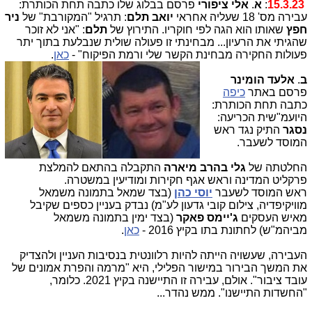
15.3.23
:
א
.
אלי ציפורי
פרסם בבלוג שלו כתבה תחת הכותרת:
עבירה מס' 18 שעליה אחראי
יואב תלם
: תרגיל "המקורבת" של
ניר
חפץ
שאותו הוא הגה לפי חוקריו. התירוץ של
תלם
: "אני לא זוכר
שהגיתי את הרעיון... מבחינתי זו פעולה שולית שנבלעת בתוך יתר
פעולות החקירה מבחינת הקשר שלי ורמת הפיקוח" -
כאן
.
ב
.
אלעד הומינר
פרסם באתר
כיפה
כתבה תחת הכותרת:
היועמ"שית הכריעה:
נסגר
התיק נגד ראש
המוסד לשעבר.
החלטתה של
גלי בהרב מיארה
התקבלה בהתאם להמלצת
פרקליט המדינה וראש אגף חקירות ומודיעין במשטרה.
ראש המוסד לשעבר
יוסי כהן
(בצד שמאל בתמונה משמאל
מוויקיפדיה, צילום קובי גדעון לע"מ) נבדק בעניין כספים שקיבל
מאיש העסקים
ג'יימס פאקר
(בצד ימין בתמונה משמאל
מביהמ"ש) לחתונת בתו בקיץ 2016 -
כאן
.
העבירה, שעשויה הייתה להיות רלוונטית בנסיבות העניין ולהצדיק
את המשך הבירור במישור הפלילי, היא "מרמה והפרת אמונים של
עובד ציבור". אולם, עבירה זו התיישנה בקיץ 2021. כלומר,
"החשדות התיישנו". ממש נהדר...