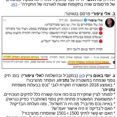
של פרסומים שהיו בתקופות שונות לאורכה של החקירה" -
כאן
.
ב
.
אלי ציפורי
פרסם בטוויטר:
ג
.
יוסי באום
צייץ כ
אן
(במקביל ובהשלמה ל
אלי ציפורי
): בום: תיק
נוסף שנפתח במשטרה על
נתניהו
, הוסתר מהציבור!
* באמצע 2018 המשטרה חוקרת לגבי "נכס בבעלות משפחת
נתניהו
".
* למותר לציין שחקירת נכס כזה אינה קשורה כלל לתיקים הנוכחיים.
* המשמעות: המשטרה פתחה תיק נוסף (שהתברר כפייק כנראה).
* באיזה נכס מדובר? מה היו ה"חשדות", ומה העלתה הבדיקה?
* האם ל'בדיקה' זו היה אישור יועמ"ש?
* האם יש קשר לתיקי 1500 ו-1501 שהוסתרו מהציבור?