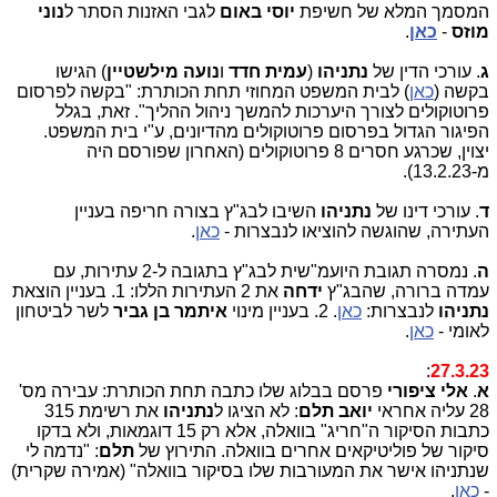
המסמך המלא של חשיפת
יוסי באום
לגבי האזנות הסתר ל
נוני
מוזס
-
כאן
.
ג
. עורכי הדין של
נתניהו
(
עמית חדד
ו
נועה מילשטיין
) הגישו
בקשה (
כאן
) לבית המשפט המחוזי תחת הכותרת: "בקשה לפרסום
פרוטוקולים לצורך היערכות להמשך ניהול ההליך". זאת, בגלל
הפיגור הגדול בפרסום פרוטוקולים מהדיונים, ע"י בית המשפט.
יצוין, שכרגע חסרים 8 פרוטוקולים (האחרון שפורסם היה
מ-13.2.23).
ד
. עורכי דינו של
נתניהו
השיבו לבג"ץ בצורה חריפה בעניין
העתירה, שהוגשה להוציאו לנבצרות -
כאן
.
ה
. נמסרה תגובת היועמ"שית לבג"ץ בתגובה ל-2 עתירות, עם
עמדה ברורה, שהבג"ץ
ידחה
את 2 העתירות הללו: 1. בעניין הוצאת
נתניהו
לנבצרות:
כאן
. 2. בעניין מינוי
איתמר בן גביר
לשר לביטחון
לאומי -
כאן
.
:
27.3.23
א
.
אלי ציפורי
פרסם בבלוג שלו כתבה תחת הכותרת: עבירה מס'
28 עליה אחראי
יואב תלם
: לא הציגו ל
נתניהו
את רשימת 315
כתבות הסיקור ה"חריג" בוואלה, אלא רק 15 דוגמאות, ולא בדקו
סיקור של פוליטיקאים אחרים בוואלה. התירוץ של
תלם
: "נדמה לי
שנתניהו אישר את המעורבות שלו בסיקור בוואלה" (אמירה שקרית)
-
כאן
.