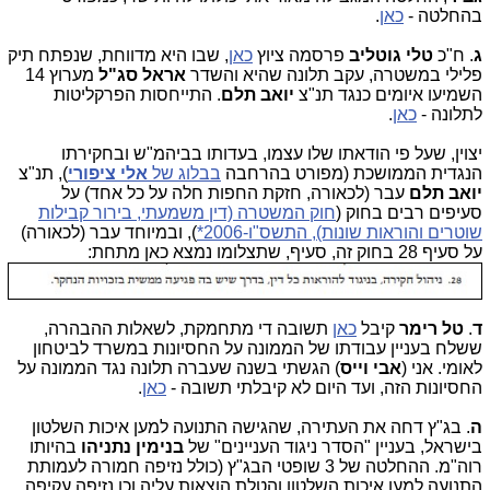
בהחלטה -
כאן
.
ג
. ח"כ
טלי גוטליב
פרסמה ציוץ
כאן
, שבו היא מדווחת, שנפתח תיק
פלילי במשטרה, עקב תלונה שהיא והשדר
אראל סג"ל
מערוץ 14
השמיעו איומים כנגד תנ"צ
יואב תלם
. התייחסות הפרקליטות
לתלונה -
כאן
.
יצוין, שעל פי הודאתו שלו עצמו, בעדותו בביהמ"ש ובחקירתו
הנגדית הממושכת (מפורט בהרחבה
בבלוג של
אלי ציפורי
), תנ"צ
יואב תלם
עבר (לכאורה, חזקת החפות חלה על כל אחד) על
סעיפים רבים בחוק (
חוק המשטרה (דין משמעתי, בירור קבילות
שוטרים והוראות שונות), התשס"ו-2006*
), ובמיוחד עבר (לכאורה)
על סעיף 28 בחוק זה, סעיף, שתצלומו נמצא כאן מתחת:
ד
.
טל רימר
קיבל
כאן
תשובה די מתחמקת, לשאלות ההבהרה,
ששלח בעניין עבודתו של הממונה על החסיונות במשרד לביטחון
לאומי. אני (
אבי וייס
) הגשתי בשנה שעברה תלונה נגד הממונה על
החסיונות הזה, ועד היום לא קיבלתי תשובה -
כאן
.
ה
. בג"ץ דחה את העתירה, שהגישה התנועה למען איכות השלטון
בישראל, בעניין "הסדר ניגוד העניינים" של
בנימין נתניהו
בהיותו
רוה"מ. ההחלטה של 3 שופטי הבג"ץ (כולל נזיפה חמורה לעמותת
התנועה למען איכות השלטון והטלת הוצאות עליה וכן נזיפה עקיפה