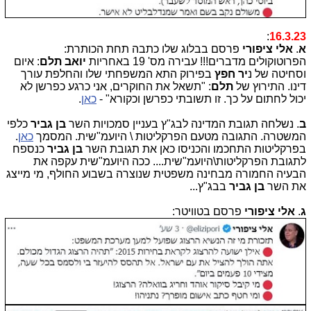
:
16.3.23
א
.
אלי ציפורי
פרסם בבלוג שלו כתבה תחת הכותרת:
הפרוטוקולים מדברים!!! עבירה מס' 19 באחריות
יואב תלם
: איום
וסחיטה של נ
יר חפץ
בפירוק התא המשפחתי שלו והחלפת עורך
דינו. התירוץ של
תלם
: "תשאל את החוקרים, אני כרגע כפרשן לא
יכול לחתום על כך. זו תשובתי כפרשן וכקורא" -
כאן
.
ב
. נשלחה תגובת המדינה לבג"ץ בעניין סמכויות השר
בן גביר
כלפי
המשטרה. התגובה מטעם הפרקליטות \ היועמ"שית. המסמך
כאן
.
בפרקליטות התחכמו והכניסו כאן את תגובת השר
בן גביר
כנספח
לתגובת הפרקליטות\היועמ"שית.... ככה היועמ"שית עקפה את
הבעיה החמורה מבחינה משפטית שנוצרה בשבוע החולף, מי מייצג
את השר
בן גביר
בבג"ץ...
ג
.
אלי ציפורי
פרסם בטוויטר: