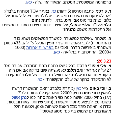
ברפורמה המשפטית. המכתב המאוד הזוי שלה -
כאן
.
ד
.
פורסמו כתבה וסרטון (5 דקות)
כאן
באתר TOV (כותרת בלבד):
"
אם לא יתקנו את מערכת המשפט - יוכלו לתפור תיק לכל אחד על
כלום. נצ"מ בדימוס
אבי
וייס
, בראיון ל
רנית נחום
הלוי
ולעו״ד
אלפי שאולי
, על השינויים הנדרשים במערכת המשפט
ועל התקדמות משפט
נתניהו
".
ה.
נשלחה שאילתה למשטרה ולמשרד המשפטים (שהגיבו די
בהתחמקות) לגבי האפשרות ש
ניר חפץ
הופעל ע"י להב 433 כסוכן
משטרתי ב"פרשת חדרה" ואולי גם
בפרשיות אחרות
(1000
ו-2000). ההתכתבות במלואה -
כאן
.
:
26.3.23
א
.
אלי ציפורי
פרסם בבלוג שלו כתבה תחת הכותרת: עבירה מס'
27 עליה אחראי
יואב תלם
: לא נעשתה שום בדיקה אם אכן היה
סיקור אוהד או חריג ל
נתניהו
בוואלה. התירוץ של
תלם
: "החקירה
לא התמקדה בחקר של עולם התקשורת" -
כאן
.
ב
.
יוסי באום
צייץ
כאן
(כותרת בלבד): "האם המשטרה דרשה
להאזין ל
נוני מוזס
בתיק 2000? והאם קיבל 'הנחות סלב'?
(1/7) בתיק 2000 אושרו כמה צווי האזנת סתר, כמו ל
נתן אשל
.
בשונה מצו לביצוע מחקרי תקשורת (נתוני שיחות יוצאות ונכנסות
וכדו') צו האזנת סתר כולל האזנה לשיחות עצמן, ולטענת חלק
מהגורמים גם שימוש בתוכנה מסוג פגסוס!"