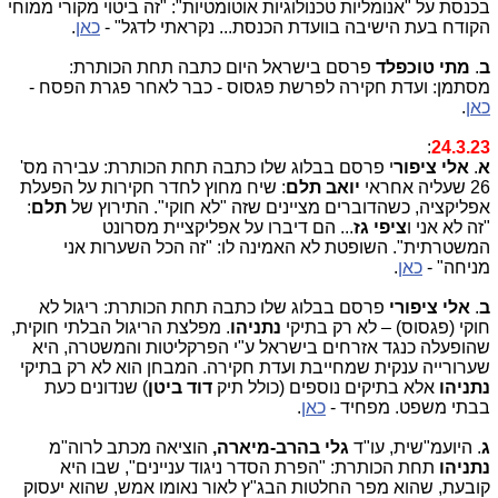
בכנסת על "אנומליות טכנולוגיות אוטומטיות": "זה ביטוי מקורי ממוחי
הקודח בעת הישיבה בוועדת הכנסת... נקראתי לדגל" -
כאן
.
ב
.
מתי טוכפלד
פרסם בישראל היום כתבה תחת הכותרת:
מסתמן: ועדת חקירה לפרשת פגסוס - כבר לאחר פגרת הפסח -
כאן
.
:
24.3.23
א
.
אלי ציפור
י פרסם בבלוג שלו כתבה תחת הכותרת: עבירה מס'
26 שעליה אחראי
יואב תלם
: שיח מחוץ לחדר חקירות על הפעלת
אפליקציה, כשהדוברים מציינים שזה "לא חוקי". התירוץ של
תלם
:
"זה לא אני ו
ציפי גז
... הם דיברו על אפליקציית מסרונט
המשטרתית". השופטת לא האמינה לו: "זה הכל השערות אני
מניחה" -
כאן
.
ב
.
אלי ציפורי
פרסם בבלוג שלו כתבה תחת הכותרת: ריגול לא
חוקי (פגסוס) – לא רק בתיקי
נתניהו
. מפלצת הריגול הבלתי חוקית,
שהופעלה כנגד אזרחים בישראל ע"י הפרקליטות והמשטרה, היא
שערורייה ענקית שמחייבת ועדת חקירה. המבחן הוא לא רק בתיקי
נתניהו
אלא בתיקים נוספים (כולל תיק
דוד ביטן
) שנדונים כעת
בבתי משפט. מפחיד -
כאן
.
ג
. היועמ"שית, עו"ד
גלי בהרב-מיארה,
הוציאה מכתב לרוה"מ
נתניהו
תחת הכותרת: "הפרת הסדר ניגוד עניינים", שבו היא
קובעת, שהוא מפר החלטות הבג"ץ לאור נאומו אמש, שהוא יעסוק